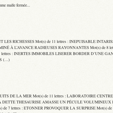
me malle fermée...
ENT LES RICHESSES Mot(s) de 11 lettres : INEPUISABLE IN
ERMINÉ À L’AVANCE RADIEUSES RAYONNANTES Mot(s) de 8 let
ttres : INERTES IMMOBILES LISERER BORDER D’UNE GANSE Mo
S (…)
UITS DE LA MER Mot(s) de 11 lettres : LABORATOIRE CENTRE
E SA DETTE THESAURISE AMASSE UN PÉCULE VOLUMINEUX 
) de 7 lettres : ETONNER PROVOQUER LA SURPRISE Mot(s) de 6