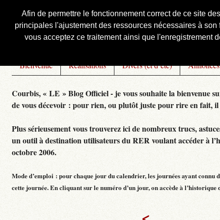
Afin de permettre le fonctionnement correct de ce site de
principales l'ajustement des ressources nécessaires à son f
Courbis, « LE » Blog Officiel
vous acceptez ce traitement ainsi que l'enregistrement de
Bienvenue
Réalisations
Divers (et d’été)
Annonces
Courbis, « LE » Blog Officiel - je vous souhaite la bienvenue su
de vous décevoir : pour rien, ou plutôt juste pour rire en fait, il
Plus sérieusement vous trouverez ici de nombreux trucs, astuces,
un outil à destination utilisateurs du RER voulant accéder à l’
octobre 2006.
Mode d’emploi : pour chaque jour du calendrier, les journées ayant connu de
cette journée. En cliquant sur le numéro d’un jour, on accède à l’historique dé
<