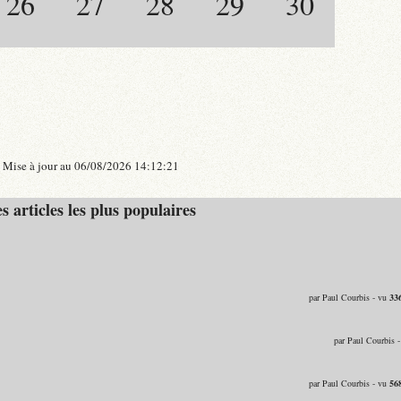
26
27
28
29
30
Mise à jour au 06/08/2026 14:12:21
s articles les plus populaires
par Paul Courbis - vu
33
par Paul Courbis 
par Paul Courbis - vu
56