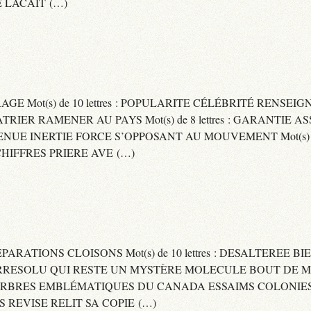
 LACAIT (…)
RAGE Mot(s) de 10 lettres : POPULARITE CÉLÉBRITÉ RENSE
PATRIER RAMENER AU PAYS Mot(s) de 8 lettres : GARANTIE
DVENUE INERTIE FORCE S’OPPOSANT AU MOUVEMENT Mot(s) de 
IFFRES PRIERE AVE (…)
 SEPARATIONS CLOISONS Mot(s) de 10 lettres : DESALTEREE 
: IRRESOLU QUI RESTE UN MYSTÈRE MOLECULE BOUT DE MAT
 ARBRES EMBLÉMATIQUES DU CANADA ESSAIMS COLONIES D
ES REVISE RELIT SA COPIE (…)