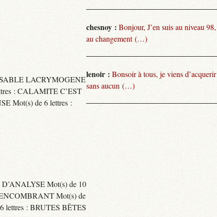
chesnoy :
Bonjour, J’en suis au niveau 98
au changement (…)
lenoir :
Bonsoir à tous, je viens d’acquer
TARISSABLE LACRYMOGENE
sans aucun (…)
tres : CALAMITE C’EST
t(s) de 6 lettres :
 D’ANALYSE Mot(s) de 10
ENCOMBRANT Mot(s) de
 lettres : BRUTES BÊTES