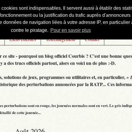
s cookies sont indispensables. Il servent aussi à établir des st
onctionnement ou la justification du trafic auprès d'annonceurs 
 données de navigation liées à votre adresse IP, en particulier à
contre le piratage.
Pour en savoir plus
Liens externes
Téléchargement
Contact
r ce site - pourquoi un blog officiel Courbis ? C’est une bonne ques
 y a des trucs officiels partout, alors en voici un de plus :-D.
 solutions de jeux, programmes ou utilitaires et, en particulier, «
historique des perturbations annoncées par la RATP... Ces informat
s perturbations sont en rouge, les journées normales sont en vert. Le gris indiq
taillé de cette journée...
Août 2026