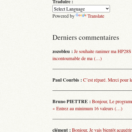
Traduire :
Powered by
Translate
Derniers commentaires
zozobleu :
Je souhaite ranimer ma HP28S
incontournable de ma (…)
Paul Courbis :
C’est réparé. Merci pour l
Bruno PIETTRE :
Bonjour, Le programm
« Entrez au minimum 16 valeurs (…)
clément :
Bonjour, Je vais bientôt acquéri