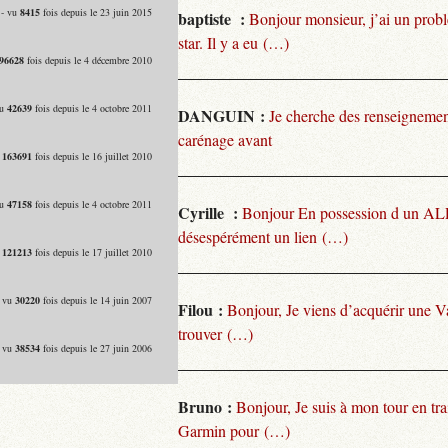
 - vu
8415
fois depuis le 23 juin 2015
baptiste :
Bonjour monsieur, j’ai un pro
star. Il y a eu (…)
96628
fois depuis le 4 décembre 2010
vu
42639
fois depuis le 4 octobre 2011
DANGUIN :
Je cherche des renseignemen
carénage avant
u
163691
fois depuis le 16 juillet 2010
vu
47158
fois depuis le 4 octobre 2011
Cyrille :
Bonjour En possession d un ALP
désespérément un lien (…)
u
121213
fois depuis le 17 juillet 2010
- vu
30220
fois depuis le 14 juin 2007
Filou :
Bonjour, Je viens d’acquérir une V
trouver (…)
- vu
38534
fois depuis le 27 juin 2006
Bruno :
Bonjour, Je suis à mon tour en tra
Garmin pour (…)