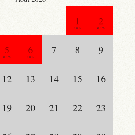
1
2
0.0 %
0.0 %
5
6
7
8
9
0.0 %
0.0 %
12
13
14
15
16
19
20
21
22
23