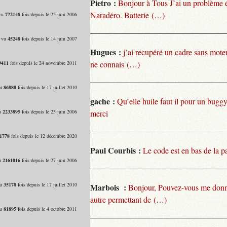
Pietro :
Bonjour à Tous J’ai un problème 
Naradéro. Batterie (…)
 vu
772148
fois depuis le 25 juin 2006
- vu
45248
fois depuis le 14 juin 2007
Hugues :
j’ai recupéré un cadre sans moteu
ne connais (…)
9411
fois depuis le 24 novembre 2011
vu
86880
fois depuis le 17 juillet 2010
gache :
Qu’elle huile faut il pour un bugg
vu
2233895
fois depuis le 25 juin 2006
merci
1778
fois depuis le 12 décembre 2020
Paul Courbis :
Le code est en bas de la p
vu
2161016
fois depuis le 27 juin 2006
vu
35178
fois depuis le 17 juillet 2010
Marbois :
Bonjour, Pouvez-vous me donn
autre permettant de (…)
vu
81895
fois depuis le 4 octobre 2011