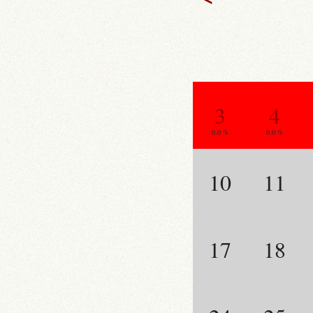
3
4
0.0 %
0.0 %
10
11
17
18