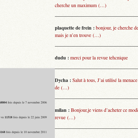
cherche un maximum (…)
plaquette de frein :
bonjour, je cherche de
mais je n’en trouve (…)
dudu :
merci pour la revue tehcnique
Dycha :
Salut à tous, J’ai utilisé la menace
de (…)
68804
fois depuis le 7 novembre 2006
milan :
Bonjour,je viens d’acheter ce modèl
revue (…)
- vu
11518
fois depuis le 22 juin 2009
8168
fois depuis le 10 novembre 2011