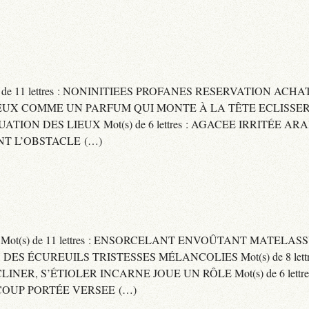
) de 11 lettres : NONINITIEES PROFANES RESERVATION ACHAT
 : CAPITEUX COMME UN PARFUM QUI MONTE À LA TÊTE ECLIS
CUATION DES LIEUX Mot(s) de 6 lettres : AGACEE IRRITÉE A
T L’OBSTACLE (…)
S Mot(s) de 11 lettres : ENSORCELANT ENVOÛTANT MATELA
S DES ÉCUREUILS TRISTESSES MÉLANCOLIES Mot(s) de 8 lett
CLINER, S’ÉTIOLER INCARNE JOUE UN RÔLE Mot(s) de 6 lett
COUP PORTÉE VERSEE (…)