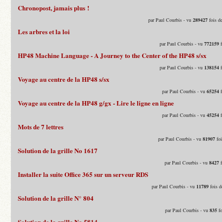
Chronopost, jamais plus !
par Paul Courbis - vu
289427
fois d
Les arbres et la loi
par Paul Courbis - vu
772159
f
HP48 Machine Language - A Journey to the Center of the HP48 s/sx
par Paul Courbis - vu
138154
f
Voyage au centre de la HP48 s/sx
par Paul Courbis - vu
65254
f
Voyage au centre de la HP48 g/gx - Lire le ligne en ligne
par Paul Courbis - vu
45254
f
Mots de 7 lettres
par Paul Courbis - vu
81907
foi
Solution de la grille No 1617
par Paul Courbis - vu
8427
f
Installer la suite Office 365 sur un serveur RDS
par Paul Courbis - vu
11789
fois d
Solution de la grille N° 804
par Paul Courbis - vu
835
fo
Solution de la grille No 5814