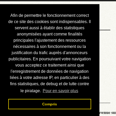
Courbis, « LE »
Afin de permettre le fonctionnement correct
Blog Officiel
de ce site des cookies sont indispensables. Il
servent aussi à établir des statistiques
anonymisées ayant comme finalités
Bienvenue
principales l'ajustement des ressources
Réalisations
nécessaires à son fonctionnement ou la
justification du trafic auprès d'annonceurs
Divers (et d’été)
publicitaires. En poursuivant votre navigation
vous acceptez ce traitement ainsi que
Annonces
l'enregistrement de données de navigation
Liens externes
liées à votre adresse IP, en particulier à des
fins statistiques, de debug et de lutte contre
Téléchargement
le piratage.
Pour en savoir plus
Contact
Compris
Courbis, « LE » Blog Officiel - je vous souhaite la bienvenue sur 