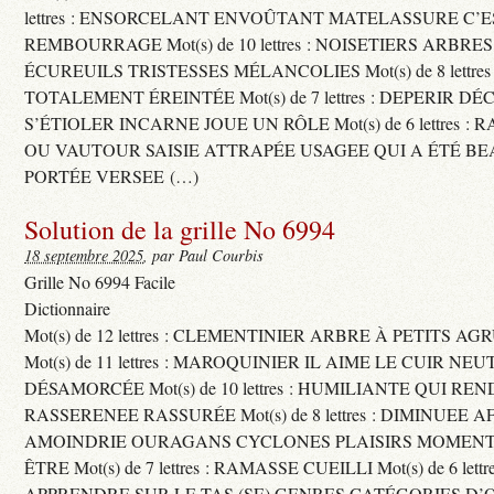
lettres : ENSORCELANT ENVOÛTANT MATELASSURE C’
REMBOURRAGE Mot(s) de 10 lettres : NOISETIERS ARBRE
ÉCUREUILS TRISTESSES MÉLANCOLIES Mot(s) de 8 lettre
TOTALEMENT ÉREINTÉE Mot(s) de 7 lettres : DEPERIR DÉ
S’ÉTIOLER INCARNE JOUE UN RÔLE Mot(s) de 6 lettres :
OU VAUTOUR SAISIE ATTRAPÉE USAGEE QUI A ÉTÉ B
PORTÉE VERSEE (…)
Solution de la grille No 6994
18 septembre 2025
, par Paul Courbis
Grille No 6994 Facile
Dictionnaire
Mot(s) de 12 lettres : CLEMENTINIER ARBRE À PETITS A
Mot(s) de 11 lettres : MAROQUINIER IL AIME LE CUIR NE
DÉSAMORCÉE Mot(s) de 10 lettres : HUMILIANTE QUI R
RASSERENEE RASSURÉE Mot(s) de 8 lettres : DIMINUEE A
AMOINDRIE OURAGANS CYCLONES PLAISIRS MOMENTS
ÊTRE Mot(s) de 7 lettres : RAMASSE CUEILLI Mot(s) de 6 let
APPRENDRE SUR LE TAS (SE) GENRES CATÉGORIES D’