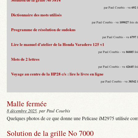
par Paul Courbis - vu
692
f
Dictionnaire des mots utilisés
par Paul Courbis - vu
109027
fois d
Programme de résolution de sudokus
par Paul Courbis - vu
6797
f
Lire le manuel d’atelier de la Honda Varadero 125 v1
par Paul Courbis - vu
86885
foi
Mots de 2 lettres
par Paul Courbis - vu
42645
foi
Voyage au centre de la HP28 c/s : lire le livre en ligne
par Paul Courbis - vu
38542
f
Malle fermée
8 décembre 2025
, par Paul Courbis
Quelques photos de ce que donne une Pelicase iM2975 utilisée com
Solution de la grille No 7000