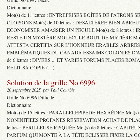
Dictionnaire
Mot(s) de 11 lettres : ENTREPRISES BOÎTES DE PATRONS
CLOISONS Mot(s) de 10 lettres : DESALTEREE BIEN ABRE
ECONOMISER AMASSER UN PÉCULE Mot(s) de 8 lettres : 
RESTE UN MYSTÈRE MOLECULE BOUT DE MATIÈRE Mot(s) d
ATTESTA CERTIFIA SUR L’HONNEUR ERABLES ARBRE
EMBLÉMATIQUES DU CANADA ESSAIMS COLONIES D’AB
de 6 lettres : DIVERS ... ET VARIÉS FORUMS PLACES RO
RELIT SA COPIE (…)
Solution de la grille No 6996
20 septembre 2025
, par Paul Courbis
Grille No 6996 Difficile
Dictionnaire
Mot(s) de 15 lettres : PARALLELEPIPEDE HEXAÈDRE Mot(s) de 
NONINITIEES PROFANES RESERVATION ACHAT DE PLACES
lettres : PERILLEUSE RISQUÉE Mot(s) de 8 lettres : CAPI
PARFUM QUI MONTE À LA TÊTE ECLISSER FIXER LA G