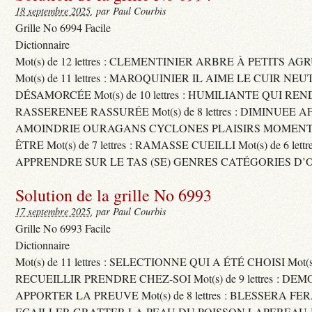
18 septembre 2025
, par Paul Courbis
Grille No 6994 Facile
Dictionnaire
Mot(s) de 12 lettres : CLEMENTINIER ARBRE À PETITS A
Mot(s) de 11 lettres : MAROQUINIER IL AIME LE CUIR NE
DÉSAMORCÉE Mot(s) de 10 lettres : HUMILIANTE QUI R
RASSERENEE RASSURÉE Mot(s) de 8 lettres : DIMINUEE A
AMOINDRIE OURAGANS CYCLONES PLAISIRS MOMENTS
ÊTRE Mot(s) de 7 lettres : RAMASSE CUEILLI Mot(s) de 6 let
APPRENDRE SUR LE TAS (SE) GENRES CATÉGORIES D’
Solution de la grille No 6993
17 septembre 2025
, par Paul Courbis
Grille No 6993 Facile
Dictionnaire
Mot(s) de 11 lettres : SELECTIONNE QUI A ÉTÉ CHOISI Mot(s) d
RECUEILLIR PRENDRE CHEZ-SOI Mot(s) de 9 lettres : D
APPORTER LA PREUVE Mot(s) de 8 lettres : BLESSERA FE
ECAILLER GRATTER LA PEAU DU POISSON LAPEREAU 