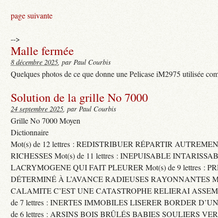
page suivante
-->
Malle fermée
8 décembre 2025
, par Paul Courbis
Quelques photos de ce que donne une Pelicase iM2975 utilisée com
Solution de la grille No 7000
24 septembre 2025
, par Paul Courbis
Grille No 7000 Moyen
Dictionnaire
Mot(s) de 12 lettres : REDISTRIBUER RÉPARTIR AUTREME
RICHESSES Mot(s) de 11 lettres : INEPUISABLE INTARISSA
LACRYMOGENE QUI FAIT PLEURER Mot(s) de 9 lettres : P
DÉTERMINÉ À L’AVANCE RADIEUSES RAYONNANTES Mot(s) 
CALAMITE C’EST UNE CATASTROPHE RELIERAI ASSEMB
de 7 lettres : INERTES IMMOBILES LISERER BORDER D’U
de 6 lettres : ARSINS BOIS BRÛLÉS BABIES SOULIERS VE