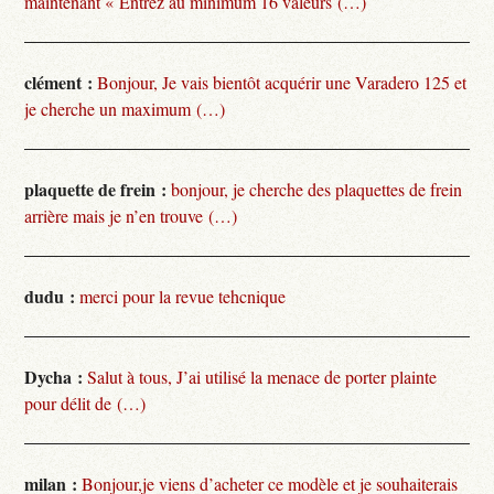
maintenant « Entrez au minimum 16 valeurs (…)
clément :
Bonjour, Je vais bientôt acquérir une Varadero 125 et
je cherche un maximum (…)
plaquette de frein :
bonjour, je cherche des plaquettes de frein
arrière mais je n’en trouve (…)
dudu :
merci pour la revue tehcnique
Dycha :
Salut à tous, J’ai utilisé la menace de porter plainte
pour délit de (…)
milan :
Bonjour,je viens d’acheter ce modèle et je souhaiterais