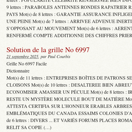
9 lettres : PARABOLES ANTENNES RONDES RAPATRIER
PAYS Mot(s) de 8 lettres : GARANTIE ASSURANCE INFLI
UNE PEINE Mot(s) de 7 lettres : ARRIVEE ADVENUE INER
S’OPPOSANT AU MOUVEMENT Mot(s) de 6 lettres : AERE
RENFERMÉ COMPTE ADDITIONNE DES CHIFFRES PRIER
Solution de la grille No 6997
21 septembre 2025
, par Paul Courbis
Grille No 6997 Facile
Dictionnaire
Mot(s) de 11 lettres : ENTREPRISES BOÎTES DE PATRONS
CLOISONS Mot(s) de 10 lettres : DESALTEREE BIEN ABRE
ECONOMISER AMASSER UN PÉCULE Mot(s) de 8 lettres : 
RESTE UN MYSTÈRE MOLECULE BOUT DE MATIÈRE Mot(s) d
ATTESTA CERTIFIA SUR L’HONNEUR ERABLES ARBRE
EMBLÉMATIQUES DU CANADA ESSAIMS COLONIES D’AB
de 6 lettres : DIVERS ... ET VARIÉS FORUMS PLACES RO
RELIT SA COPIE (…)