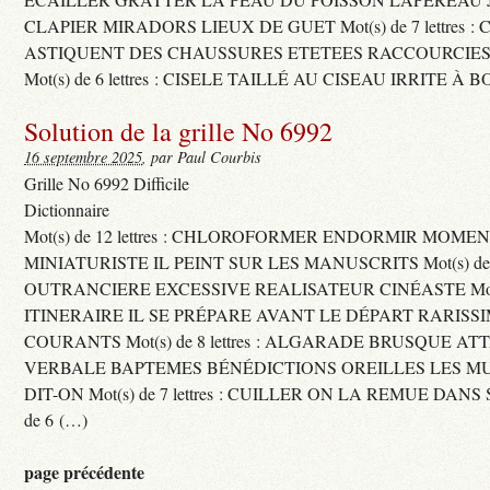
CLAPIER MIRADORS LIEUX DE GUET Mot(s) de 7 lettres : 
ASTIQUENT DES CHAUSSURES ETETEES RACCOURCIES
Mot(s) de 6 lettres : CISELE TAILLÉ AU CISEAU IRRITE À 
Solution de la grille No 6992
16 septembre 2025
, par Paul Courbis
Grille No 6992 Difficile
Dictionnaire
Mot(s) de 12 lettres : CHLOROFORMER ENDORMIR MO
MINIATURISTE IL PEINT SUR LES MANUSCRITS Mot(s) de 11 
OUTRANCIERE EXCESSIVE REALISATEUR CINÉASTE Mot(s) d
ITINERAIRE IL SE PRÉPARE AVANT LE DÉPART RARISS
COURANTS Mot(s) de 8 lettres : ALGARADE BRUSQUE A
VERBALE BAPTEMES BÉNÉDICTIONS OREILLES LES MU
DIT-ON Mot(s) de 7 lettres : CUILLER ON LA REMUE DANS 
de 6 (…)
page précédente