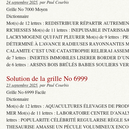
24 septembre 2025
, par Paul Courbis
Grille No 7000 Moyen
Dictionnaire
Mot(s) de 12 lettres : REDISTRIBUER RÉPARTIR AUTREME
RICHESSES Mot(s) de 11 lettres : INEPUISABLE INTARISSA
LACRYMOGENE QUI FAIT PLEURER Mot(s) de 9 lettres : P
DÉTERMINÉ À L’AVANCE RADIEUSES RAYONNANTES Mot(s) 
CALAMITE C’EST UNE CATASTROPHE RELIERAI ASSEMB
de 7 lettres : INERTES IMMOBILES LISERER BORDER D’U
de 6 lettres : ARSINS BOIS BRÛLÉS BABIES SOULIERS VE
Solution de la grille No 6999
23 septembre 2025
, par Paul Courbis
Grille No 6999 Facile
Dictionnaire
Mot(s) de 12 lettres : AQUACULTURES ÉLEVAGES DE PRO
MER Mot(s) de 11 lettres : LABORATOIRE CENTRE D’ANALYS
lettres : POPULARITE CÉLÉBRITÉ REGULARISE RÈGLE S
THESAURISE AMASSE UN PÉCULE VOLUMINEUX ENCOM