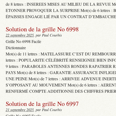
de 8 lettres : INSEREES MISES AU MILIEU DE LA REVUE Mot(s)
ETONNER PROVOQUER LA SURPRISE Mot(s) de 6 lettres :
ÉPAISSES ENGAGE LIÉ PAR UN CONTRAT D’EMBAUCHE
Solution de la grille No 6998
22 septembre 2025
, par Paul Courbis
Grille No 6998 Facile
Dictionnaire
Mot(s) de 11 lettres : MATELASSURE C’EST DU REMBOURRA
lettres : POPULARITE CÉLÉBRITÉ RENSEIGNEE BIEN INFO
9 lettres : PARABOLES ANTENNES RONDES RAPATRIER
PAYS Mot(s) de 8 lettres : GARANTIE ASSURANCE INFLI
UNE PEINE Mot(s) de 7 lettres : ARRIVEE ADVENUE INER
S’OPPOSANT AU MOUVEMENT Mot(s) de 6 lettres : AERE
RENFERMÉ COMPTE ADDITIONNE DES CHIFFRES PRIER
Solution de la grille No 6997
21 septembre 2025
, par Paul Courbis
Grille No 6997 Facile