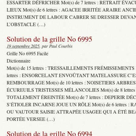
ESSARTER DÉFRICHER Mot(s) de 7 lettres : RETRAIT ÉV
LIEUX Mot(s) de 6 lettres : AGACEE IRRITÉE ARAIRE ANC
INSTRUMENT DE LABOUR CABRER SE DRESSER DEVA
L’OBSTACLE (…)
Solution de la grille No 6995
19 septembre 2025
, par Paul Courbis
Grille No 6995 Facile
Dictionnaire
Mot(s) de 15 lettres : TRESSAILLEMENTS FRÉMISSEMENTS M
lettres : ENSORCELANT ENVOÛTANT MATELASSURE C’
REMBOURRAGE Mot(s) de 10 lettres : NOISETIERS ARBRE
ÉCUREUILS TRISTESSES MÉLANCOLIES Mot(s) de 8 lettre
TOTALEMENT ÉREINTÉE Mot(s) de 7 lettres : DEPERIR DÉ
S’ÉTIOLER INCARNE JOUE UN RÔLE Mot(s) de 6 lettres :
OU VAUTOUR SAISIE ATTRAPÉE USAGEE QUI A ÉTÉ B
PORTÉE VERSEE (…)
Solution de la grille No 6994