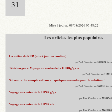
31
Mise à jour au 08/08/2026 05:48:22
Les articles les plus populaires
La météo du RER (mis à jour en continu)
par Paul Courbis - vu
3369029
fois 
Télécharger « Voyage au centre de la HP48g/gx »
par Paul Courbis - vu
11721
f
Solveur « Le compte est bon » : quelques secondes pour la solution !
par Paul Courbis - vu
568231
fois d
Voyage au centre de la HP48 g/gx
par Paul Courbis - vu
2233954
f
Voyage au centre de la HP28 c/s
par Paul Courbis - vu
2161060
f