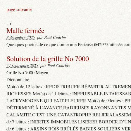
page suivante
-->
Malle fermée
8 décembre 2025
, par Paul Courbis
Quelques photos de ce que donne une Pelicase iM2975 utilisée com
Solution de la grille No 7000
24 septembre 2025
, par Paul Courbis
Grille No 7000 Moyen
Dictionnaire
Mot(s) de 12 lettres : REDISTRIBUER RÉPARTIR AUTREME
RICHESSES Mot(s) de 11 lettres : INEPUISABLE INTARISSA
LACRYMOGENE QUI FAIT PLEURER Mot(s) de 9 lettres : P
DÉTERMINÉ À L’AVANCE RADIEUSES RAYONNANTES Mot(s) 
CALAMITE C’EST UNE CATASTROPHE RELIERAI ASSEMB
de 7 lettres : INERTES IMMOBILES LISERER BORDER D’U
de 6 lettres : ARSINS BOIS BRÛLÉS BABIES SOULIERS VE