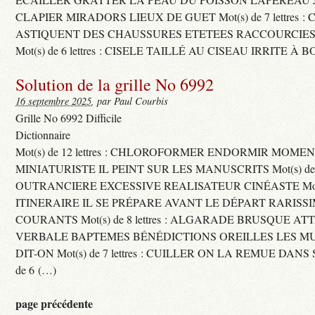
CLAPIER MIRADORS LIEUX DE GUET Mot(s) de 7 lettres : 
ASTIQUENT DES CHAUSSURES ETETEES RACCOURCIES
Mot(s) de 6 lettres : CISELE TAILLÉ AU CISEAU IRRITE À 
Solution de la grille No 6992
16 septembre 2025
, par Paul Courbis
Grille No 6992 Difficile
Dictionnaire
Mot(s) de 12 lettres : CHLOROFORMER ENDORMIR MO
MINIATURISTE IL PEINT SUR LES MANUSCRITS Mot(s) de 11 
OUTRANCIERE EXCESSIVE REALISATEUR CINÉASTE Mot(s) d
ITINERAIRE IL SE PRÉPARE AVANT LE DÉPART RARISS
COURANTS Mot(s) de 8 lettres : ALGARADE BRUSQUE A
VERBALE BAPTEMES BÉNÉDICTIONS OREILLES LES MU
DIT-ON Mot(s) de 7 lettres : CUILLER ON LA REMUE DANS 
de 6 (…)
page précédente