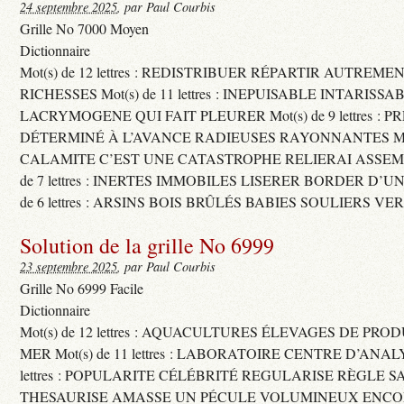
24 septembre 2025
, par Paul Courbis
Grille No 7000 Moyen
Dictionnaire
Mot(s) de 12 lettres : REDISTRIBUER RÉPARTIR AUTREME
RICHESSES Mot(s) de 11 lettres : INEPUISABLE INTARISSA
LACRYMOGENE QUI FAIT PLEURER Mot(s) de 9 lettres : P
DÉTERMINÉ À L’AVANCE RADIEUSES RAYONNANTES Mot(s) 
CALAMITE C’EST UNE CATASTROPHE RELIERAI ASSEMB
de 7 lettres : INERTES IMMOBILES LISERER BORDER D’U
de 6 lettres : ARSINS BOIS BRÛLÉS BABIES SOULIERS VE
Solution de la grille No 6999
23 septembre 2025
, par Paul Courbis
Grille No 6999 Facile
Dictionnaire
Mot(s) de 12 lettres : AQUACULTURES ÉLEVAGES DE PRO
MER Mot(s) de 11 lettres : LABORATOIRE CENTRE D’ANALYS
lettres : POPULARITE CÉLÉBRITÉ REGULARISE RÈGLE S
THESAURISE AMASSE UN PÉCULE VOLUMINEUX ENCOM