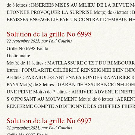
de 8 lettres : INSEREES MISES AU MILIEU DE LA REVUE Mot(s)
ETONNER PROVOQUER LA SURPRISE Mot(s) de 6 lettres :
ÉPAISSES ENGAGE LIÉ PAR UN CONTRAT D’EMBAUCHE
Solution de la grille No 6998
22 septembre 2025
, par Paul Courbis
Grille No 6998 Facile
Dictionnaire
Mot(s) de 11 lettres : MATELASSURE C’EST DU REMBOURRA
lettres : POPULARITE CÉLÉBRITÉ RENSEIGNEE BIEN INFO
9 lettres : PARABOLES ANTENNES RONDES RAPATRIER
PAYS Mot(s) de 8 lettres : GARANTIE ASSURANCE INFLI
UNE PEINE Mot(s) de 7 lettres : ARRIVEE ADVENUE INER
S’OPPOSANT AU MOUVEMENT Mot(s) de 6 lettres : AERE
RENFERMÉ COMPTE ADDITIONNE DES CHIFFRES PRIER
Solution de la grille No 6997
21 septembre 2025
, par Paul Courbis
Grille No 6997 Facile