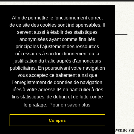
Courbis, « LE »
Afin de permettre le fonctionnement correct
Blog Officiel
de ce site des cookies sont indispensables. Il
servent aussi à établir des statistiques
anonymisées ayant comme finalités
Bienvenue
principales l'ajustement des ressources
Réalisations
nécessaires à son fonctionnement ou la
justification du trafic auprès d'annonceurs
Divers (et d’été)
publicitaires. En poursuivant votre navigation
vous acceptez ce traitement ainsi que
Annonces
l'enregistrement de données de navigation
Liens externes
liées à votre adresse IP, en particulier à des
fins statistiques, de debug et de lutte contre
Téléchargement
le piratage.
Pour en savoir plus
Contact
Compris
Courbis, « LE » Blog Officiel - je vous souhaite la bienvenue sur 