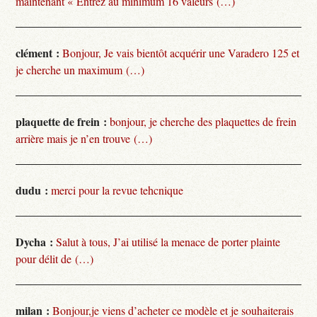
maintenant « Entrez au minimum 16 valeurs (…)
clément :
Bonjour, Je vais bientôt acquérir une Varadero 125 et
je cherche un maximum (…)
plaquette de frein :
bonjour, je cherche des plaquettes de frein
arrière mais je n’en trouve (…)
dudu :
merci pour la revue tehcnique
Dycha :
Salut à tous, J’ai utilisé la menace de porter plainte
pour délit de (…)
milan :
Bonjour,je viens d’acheter ce modèle et je souhaiterais