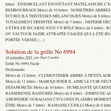
lettres : ENSORCELANT ENVOÛTANT MATELASSURE C’
REMBOURRAGE Mot(s) de 10 lettres : NOISETIERS ARBRE
ÉCUREUILS TRISTESSES MÉLANCOLIES Mot(s) de 8 lettre
TOTALEMENT ÉREINTÉE Mot(s) de 7 lettres : DEPERIR DÉ
S’ÉTIOLER INCARNE JOUE UN RÔLE Mot(s) de 6 lettres :
OU VAUTOUR SAISIE ATTRAPÉE USAGEE QUI A ÉTÉ B
PORTÉE VERSEE (…)
Solution de la grille No 6994
18 septembre 2025
, par Paul Courbis
Grille No 6994 Facile
Dictionnaire
Mot(s) de 12 lettres : CLEMENTINIER ARBRE À PETITS A
Mot(s) de 11 lettres : MAROQUINIER IL AIME LE CUIR NE
DÉSAMORCÉE Mot(s) de 10 lettres : HUMILIANTE QUI R
RASSERENEE RASSURÉE Mot(s) de 8 lettres : DIMINUEE A
AMOINDRIE OURAGANS CYCLONES PLAISIRS MOMENTS
ÊTRE Mot(s) de 7 lettres : RAMASSE CUEILLI Mot(s) de 6 let
APPRENDRE SUR LE TAS (SE) GENRES CATÉGORIES D’