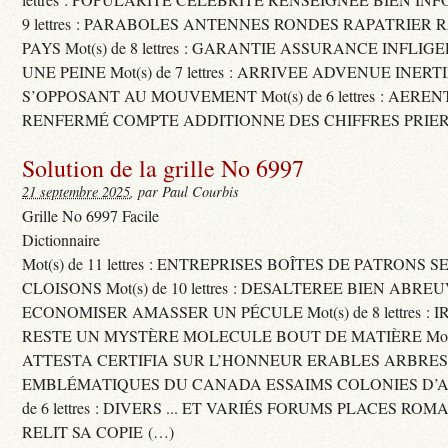
9 lettres : PARABOLES ANTENNES RONDES RAPATRIER
PAYS Mot(s) de 8 lettres : GARANTIE ASSURANCE INFLI
UNE PEINE Mot(s) de 7 lettres : ARRIVEE ADVENUE INER
S’OPPOSANT AU MOUVEMENT Mot(s) de 6 lettres : AERE
RENFERMÉ COMPTE ADDITIONNE DES CHIFFRES PRIER
Solution de la grille No 6997
21 septembre 2025
, par Paul Courbis
Grille No 6997 Facile
Dictionnaire
Mot(s) de 11 lettres : ENTREPRISES BOÎTES DE PATRONS
CLOISONS Mot(s) de 10 lettres : DESALTEREE BIEN ABRE
ECONOMISER AMASSER UN PÉCULE Mot(s) de 8 lettres : 
RESTE UN MYSTÈRE MOLECULE BOUT DE MATIÈRE Mot(s) d
ATTESTA CERTIFIA SUR L’HONNEUR ERABLES ARBRE
EMBLÉMATIQUES DU CANADA ESSAIMS COLONIES D’AB
de 6 lettres : DIVERS ... ET VARIÉS FORUMS PLACES RO
RELIT SA COPIE (…)