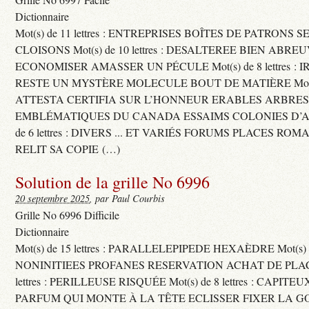
Dictionnaire
Mot(s) de 11 lettres : ENTREPRISES BOÎTES DE PATRONS
CLOISONS Mot(s) de 10 lettres : DESALTEREE BIEN ABRE
ECONOMISER AMASSER UN PÉCULE Mot(s) de 8 lettres : 
RESTE UN MYSTÈRE MOLECULE BOUT DE MATIÈRE Mot(s) d
ATTESTA CERTIFIA SUR L’HONNEUR ERABLES ARBRE
EMBLÉMATIQUES DU CANADA ESSAIMS COLONIES D’AB
de 6 lettres : DIVERS ... ET VARIÉS FORUMS PLACES RO
RELIT SA COPIE (…)
Solution de la grille No 6996
20 septembre 2025
, par Paul Courbis
Grille No 6996 Difficile
Dictionnaire
Mot(s) de 15 lettres : PARALLELEPIPEDE HEXAÈDRE Mot(s) de 
NONINITIEES PROFANES RESERVATION ACHAT DE PLACES
lettres : PERILLEUSE RISQUÉE Mot(s) de 8 lettres : CAPI
PARFUM QUI MONTE À LA TÊTE ECLISSER FIXER LA G