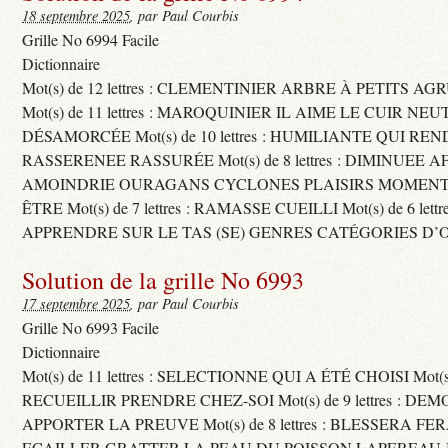
18 septembre 2025
, par Paul Courbis
Grille No 6994 Facile
Dictionnaire
Mot(s) de 12 lettres : CLEMENTINIER ARBRE À PETITS A
Mot(s) de 11 lettres : MAROQUINIER IL AIME LE CUIR NE
DÉSAMORCÉE Mot(s) de 10 lettres : HUMILIANTE QUI R
RASSERENEE RASSURÉE Mot(s) de 8 lettres : DIMINUEE A
AMOINDRIE OURAGANS CYCLONES PLAISIRS MOMENTS
ÊTRE Mot(s) de 7 lettres : RAMASSE CUEILLI Mot(s) de 6 let
APPRENDRE SUR LE TAS (SE) GENRES CATÉGORIES D’
Solution de la grille No 6993
17 septembre 2025
, par Paul Courbis
Grille No 6993 Facile
Dictionnaire
Mot(s) de 11 lettres : SELECTIONNE QUI A ÉTÉ CHOISI Mot(s) d
RECUEILLIR PRENDRE CHEZ-SOI Mot(s) de 9 lettres : D
APPORTER LA PREUVE Mot(s) de 8 lettres : BLESSERA FE
ECAILLER GRATTER LA PEAU DU POISSON LAPEREAU 