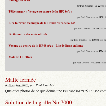
par Paul Courbis - vu
22785
fo
Télécharger « Voyage au centre de la HP28c/s »
par Paul Courbis - vu
11381
f
Lire la revue technique de la Honda Varadero 125
par Paul Courbis - vu
121231
foi
Dictionnaire des mots utilisés
par Paul Courbis - vu
109038
fois d
Voyage au centre de la HP48 g/gx - Lire le ligne en ligne
par Paul Courbis - vu
45262
f
Mots de 11 lettres
par Paul Courbis - vu
2273578
foi
Malle fermée
8 décembre 2025
, par Paul Courbis
Quelques photos de ce que donne une Pelicase iM2975 utilisée com
Solution de la grille No 7000