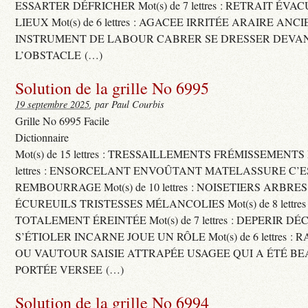
ESSARTER DÉFRICHER Mot(s) de 7 lettres : RETRAIT ÉV
LIEUX Mot(s) de 6 lettres : AGACEE IRRITÉE ARAIRE ANC
INSTRUMENT DE LABOUR CABRER SE DRESSER DEVA
L’OBSTACLE (…)
Solution de la grille No 6995
19 septembre 2025
, par Paul Courbis
Grille No 6995 Facile
Dictionnaire
Mot(s) de 15 lettres : TRESSAILLEMENTS FRÉMISSEMENTS M
lettres : ENSORCELANT ENVOÛTANT MATELASSURE C’
REMBOURRAGE Mot(s) de 10 lettres : NOISETIERS ARBRE
ÉCUREUILS TRISTESSES MÉLANCOLIES Mot(s) de 8 lettre
TOTALEMENT ÉREINTÉE Mot(s) de 7 lettres : DEPERIR DÉ
S’ÉTIOLER INCARNE JOUE UN RÔLE Mot(s) de 6 lettres :
OU VAUTOUR SAISIE ATTRAPÉE USAGEE QUI A ÉTÉ B
PORTÉE VERSEE (…)
Solution de la grille No 6994