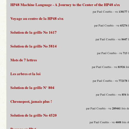
HP48 Machine Language - A Journey to the Center of the HP48 s/sx
par Paul Courbis - vu
138177
f
Voyage au centre de la HP48 s/sx
par Paul Courbis - vu
65274
f
Solution de la grille No 1617
par Paul Courbis - vu
8447
f
Solution de la grille No 5814
par Paul Courbis - vu
713
f
Mots de 7 lettres
par Paul Courbis - vu
81926
foi
Les arbres et la loi
par Paul Courbis - vu
772178
f
Solution de la grille N° 804
par Paul Courbis - vu
854
fo
Chronopost, jamais plus !
par Paul Courbis - vu
289441
fois d
Solution de la grille No 4520
par Paul Courbis - vu
4608
fois d
Passage en IPv6