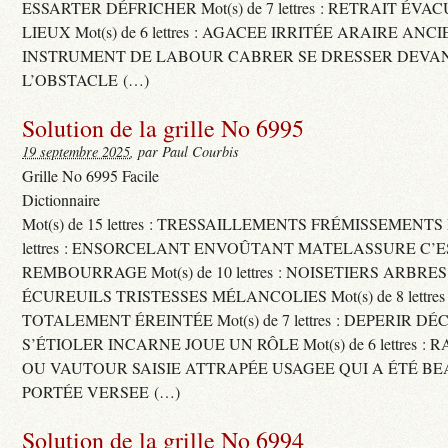
ESSARTER DÉFRICHER Mot(s) de 7 lettres : RETRAIT ÉV
LIEUX Mot(s) de 6 lettres : AGACEE IRRITÉE ARAIRE ANC
INSTRUMENT DE LABOUR CABRER SE DRESSER DEVA
L’OBSTACLE (…)
Solution de la grille No 6995
19 septembre 2025
, par Paul Courbis
Grille No 6995 Facile
Dictionnaire
Mot(s) de 15 lettres : TRESSAILLEMENTS FRÉMISSEMENTS M
lettres : ENSORCELANT ENVOÛTANT MATELASSURE C’
REMBOURRAGE Mot(s) de 10 lettres : NOISETIERS ARBRE
ÉCUREUILS TRISTESSES MÉLANCOLIES Mot(s) de 8 lettre
TOTALEMENT ÉREINTÉE Mot(s) de 7 lettres : DEPERIR DÉ
S’ÉTIOLER INCARNE JOUE UN RÔLE Mot(s) de 6 lettres :
OU VAUTOUR SAISIE ATTRAPÉE USAGEE QUI A ÉTÉ B
PORTÉE VERSEE (…)
Solution de la grille No 6994