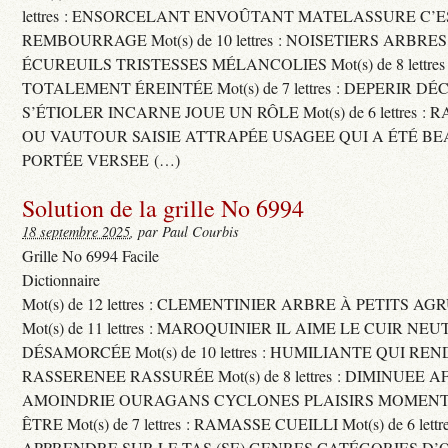
lettres : ENSORCELANT ENVOÛTANT MATELASSURE C’
REMBOURRAGE Mot(s) de 10 lettres : NOISETIERS ARBRE
ÉCUREUILS TRISTESSES MÉLANCOLIES Mot(s) de 8 lettre
TOTALEMENT ÉREINTÉE Mot(s) de 7 lettres : DEPERIR DÉ
S’ÉTIOLER INCARNE JOUE UN RÔLE Mot(s) de 6 lettres :
OU VAUTOUR SAISIE ATTRAPÉE USAGEE QUI A ÉTÉ B
PORTÉE VERSEE (…)
Solution de la grille No 6994
18 septembre 2025
, par Paul Courbis
Grille No 6994 Facile
Dictionnaire
Mot(s) de 12 lettres : CLEMENTINIER ARBRE À PETITS A
Mot(s) de 11 lettres : MAROQUINIER IL AIME LE CUIR NE
DÉSAMORCÉE Mot(s) de 10 lettres : HUMILIANTE QUI R
RASSERENEE RASSURÉE Mot(s) de 8 lettres : DIMINUEE A
AMOINDRIE OURAGANS CYCLONES PLAISIRS MOMENTS
ÊTRE Mot(s) de 7 lettres : RAMASSE CUEILLI Mot(s) de 6 let
APPRENDRE SUR LE TAS (SE) GENRES CATÉGORIES D’