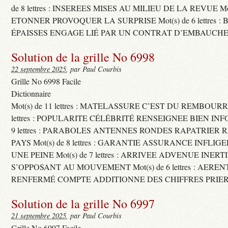
de 8 lettres : INSEREES MISES AU MILIEU DE LA REVUE Mot(s)
ETONNER PROVOQUER LA SURPRISE Mot(s) de 6 lettres :
ÉPAISSES ENGAGE LIÉ PAR UN CONTRAT D’EMBAUCHE
Solution de la grille No 6998
22 septembre 2025
, par Paul Courbis
Grille No 6998 Facile
Dictionnaire
Mot(s) de 11 lettres : MATELASSURE C’EST DU REMBOURRA
lettres : POPULARITE CÉLÉBRITÉ RENSEIGNEE BIEN INFO
9 lettres : PARABOLES ANTENNES RONDES RAPATRIER
PAYS Mot(s) de 8 lettres : GARANTIE ASSURANCE INFLI
UNE PEINE Mot(s) de 7 lettres : ARRIVEE ADVENUE INER
S’OPPOSANT AU MOUVEMENT Mot(s) de 6 lettres : AERE
RENFERMÉ COMPTE ADDITIONNE DES CHIFFRES PRIER
Solution de la grille No 6997
21 septembre 2025
, par Paul Courbis
Grille No 6997 Facile