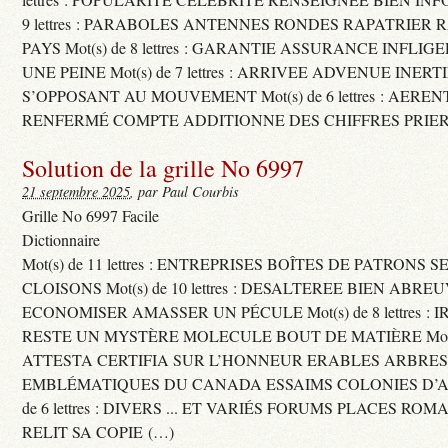
9 lettres : PARABOLES ANTENNES RONDES RAPATRIER
PAYS Mot(s) de 8 lettres : GARANTIE ASSURANCE INFLI
UNE PEINE Mot(s) de 7 lettres : ARRIVEE ADVENUE INER
S’OPPOSANT AU MOUVEMENT Mot(s) de 6 lettres : AERE
RENFERMÉ COMPTE ADDITIONNE DES CHIFFRES PRIER
Solution de la grille No 6997
21 septembre 2025
, par Paul Courbis
Grille No 6997 Facile
Dictionnaire
Mot(s) de 11 lettres : ENTREPRISES BOÎTES DE PATRONS
CLOISONS Mot(s) de 10 lettres : DESALTEREE BIEN ABRE
ECONOMISER AMASSER UN PÉCULE Mot(s) de 8 lettres : 
RESTE UN MYSTÈRE MOLECULE BOUT DE MATIÈRE Mot(s) d
ATTESTA CERTIFIA SUR L’HONNEUR ERABLES ARBRE
EMBLÉMATIQUES DU CANADA ESSAIMS COLONIES D’AB
de 6 lettres : DIVERS ... ET VARIÉS FORUMS PLACES RO
RELIT SA COPIE (…)