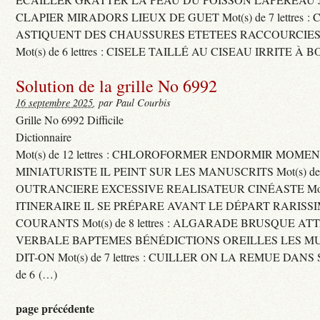
CLAPIER MIRADORS LIEUX DE GUET Mot(s) de 7 lettres : 
ASTIQUENT DES CHAUSSURES ETETEES RACCOURCIES
Mot(s) de 6 lettres : CISELE TAILLÉ AU CISEAU IRRITE À 
Solution de la grille No 6992
16 septembre 2025
, par Paul Courbis
Grille No 6992 Difficile
Dictionnaire
Mot(s) de 12 lettres : CHLOROFORMER ENDORMIR MO
MINIATURISTE IL PEINT SUR LES MANUSCRITS Mot(s) de 11 
OUTRANCIERE EXCESSIVE REALISATEUR CINÉASTE Mot(s) d
ITINERAIRE IL SE PRÉPARE AVANT LE DÉPART RARISS
COURANTS Mot(s) de 8 lettres : ALGARADE BRUSQUE A
VERBALE BAPTEMES BÉNÉDICTIONS OREILLES LES MU
DIT-ON Mot(s) de 7 lettres : CUILLER ON LA REMUE DANS 
de 6 (…)
page précédente