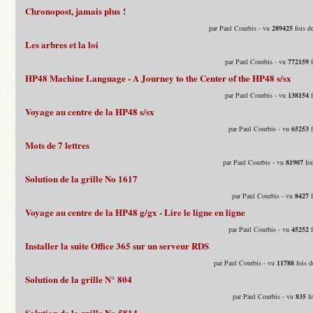
Chronopost, jamais plus !
par Paul Courbis - vu
289425
fois d
Les arbres et la loi
par Paul Courbis - vu
772159
f
HP48 Machine Language - A Journey to the Center of the HP48 s/sx
par Paul Courbis - vu
138154
f
Voyage au centre de la HP48 s/sx
par Paul Courbis - vu
65253
f
Mots de 7 lettres
par Paul Courbis - vu
81907
foi
Solution de la grille No 1617
par Paul Courbis - vu
8427
f
Voyage au centre de la HP48 g/gx - Lire le ligne en ligne
par Paul Courbis - vu
45252
f
Installer la suite Office 365 sur un serveur RDS
par Paul Courbis - vu
11788
fois d
Solution de la grille N° 804
par Paul Courbis - vu
835
fo
Solution de la grille No 5814