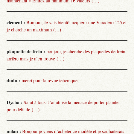
maintenant « Entrez au minimum 16 valeurs (…)
clément :
Bonjour, Je vais bientôt acquérir une Varadero 125 et
je cherche un maximum (…)
plaquette de frein :
bonjour, je cherche des plaquettes de frein
arrière mais je n’en trouve (…)
dudu :
merci pour la revue tehcnique
Dycha :
Salut à tous, J’ai utilisé la menace de porter plainte
pour délit de (…)
milan :
Bonjour,je viens d’acheter ce modèle et je souhaiterais