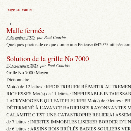
page suivante
-->
Malle fermée
8 décembre 2025
, par Paul Courbis
Quelques photos de ce que donne une Pelicase iM2975 utilisée com
Solution de la grille No 7000
24 septembre 2025
, par Paul Courbis
Grille No 7000 Moyen
Dictionnaire
Mot(s) de 12 lettres : REDISTRIBUER RÉPARTIR AUTREME
RICHESSES Mot(s) de 11 lettres : INEPUISABLE INTARISSA
LACRYMOGENE QUI FAIT PLEURER Mot(s) de 9 lettres : P
DÉTERMINÉ À L’AVANCE RADIEUSES RAYONNANTES Mot(s) 
CALAMITE C’EST UNE CATASTROPHE RELIERAI ASSEMB
de 7 lettres : INERTES IMMOBILES LISERER BORDER D’U
de 6 lettres : ARSINS BOIS BRÛLÉS BABIES SOULIERS VE