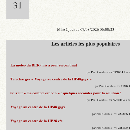
31
Mise à jour au 07/08/2026 06:00:23
Les articles les plus populaires
La météo du RER (mis à jour en continu)
par Paul Courbis - vu
3368914
fois 
Télécharger « Voyage au centre de la HP48g/gx »
par Paul Courbis - vu
11607
f
Solveur « Le compte est bon » : quelques secondes pour la solution !
par Paul Courbis - vu
568200
fois d
Voyage au centre de la HP48 g/gx
par Paul Courbis - vu
2233927
f
Voyage au centre de la HP28 c/s
par Paul Courbis - vu
2161036
f