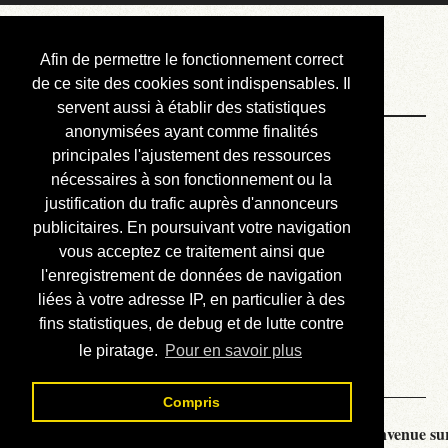
Courbis, « LE »
Afin de permettre le fonctionnement correct
Blog Officiel
de ce site des cookies sont indispensables. Il
servent aussi à établir des statistiques
anonymisées ayant comme finalités
Bienvenue
principales l'ajustement des ressources
Réalisations
nécessaires à son fonctionnement ou la
justification du trafic auprès d'annonceurs
Divers (et d’été)
publicitaires. En poursuivant votre navigation
vous acceptez ce traitement ainsi que
Annonces
l'enregistrement de données de navigation
Liens externes
liées à votre adresse IP, en particulier à des
fins statistiques, de debug et de lutte contre
Téléchargement
le piratage.
Pour en savoir plus
Contact
Compris
Courbis, « LE » Blog Officiel - je vous souhaite la bienvenue sur 