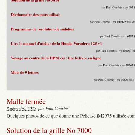
par Paul Courbis - vu
692
f
Dictionnaire des mots utilisés
par Paul Courbis - vu
109027
fois d
Programme de résolution de sudokus
par Paul Courbis - vu
6797
f
Lire le manuel d’atelier de la Honda Varadero 125 v1
par Paul Courbis - vu
86885
foi
Voyage au centre de la HP28 c/s : lire le livre en ligne
par Paul Courbis - vu
38542
f
Mots de 9 lettres
par Paul Courbis - vu
96633
fois 
Malle fermée
8 décembre 2025
, par Paul Courbis
Quelques photos de ce que donne une Pelicase iM2975 utilisée com
Solution de la grille No 7000