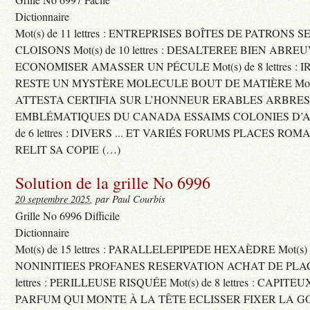
Dictionnaire
Mot(s) de 11 lettres : ENTREPRISES BOÎTES DE PATRONS
CLOISONS Mot(s) de 10 lettres : DESALTEREE BIEN ABRE
ECONOMISER AMASSER UN PÉCULE Mot(s) de 8 lettres : 
RESTE UN MYSTÈRE MOLECULE BOUT DE MATIÈRE Mot(s) d
ATTESTA CERTIFIA SUR L’HONNEUR ERABLES ARBRE
EMBLÉMATIQUES DU CANADA ESSAIMS COLONIES D’AB
de 6 lettres : DIVERS ... ET VARIÉS FORUMS PLACES RO
RELIT SA COPIE (…)
Solution de la grille No 6996
20 septembre 2025
, par Paul Courbis
Grille No 6996 Difficile
Dictionnaire
Mot(s) de 15 lettres : PARALLELEPIPEDE HEXAÈDRE Mot(s) de 
NONINITIEES PROFANES RESERVATION ACHAT DE PLACES
lettres : PERILLEUSE RISQUÉE Mot(s) de 8 lettres : CAPI
PARFUM QUI MONTE À LA TÊTE ECLISSER FIXER LA G