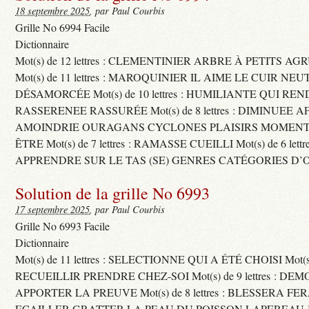
18 septembre 2025
, par Paul Courbis
Grille No 6994 Facile
Dictionnaire
Mot(s) de 12 lettres : CLEMENTINIER ARBRE À PETITS A
Mot(s) de 11 lettres : MAROQUINIER IL AIME LE CUIR NE
DÉSAMORCÉE Mot(s) de 10 lettres : HUMILIANTE QUI R
RASSERENEE RASSURÉE Mot(s) de 8 lettres : DIMINUEE A
AMOINDRIE OURAGANS CYCLONES PLAISIRS MOMENTS
ÊTRE Mot(s) de 7 lettres : RAMASSE CUEILLI Mot(s) de 6 let
APPRENDRE SUR LE TAS (SE) GENRES CATÉGORIES D’
Solution de la grille No 6993
17 septembre 2025
, par Paul Courbis
Grille No 6993 Facile
Dictionnaire
Mot(s) de 11 lettres : SELECTIONNE QUI A ÉTÉ CHOISI Mot(s) d
RECUEILLIR PRENDRE CHEZ-SOI Mot(s) de 9 lettres : D
APPORTER LA PREUVE Mot(s) de 8 lettres : BLESSERA FE
ECAILLER GRATTER LA PEAU DU POISSON LAPEREAU 