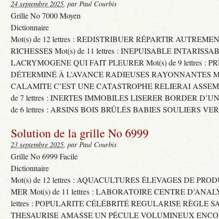
24 septembre 2025
, par Paul Courbis
Grille No 7000 Moyen
Dictionnaire
Mot(s) de 12 lettres : REDISTRIBUER RÉPARTIR AUTREME
RICHESSES Mot(s) de 11 lettres : INEPUISABLE INTARISSA
LACRYMOGENE QUI FAIT PLEURER Mot(s) de 9 lettres : P
DÉTERMINÉ À L’AVANCE RADIEUSES RAYONNANTES Mot(s) 
CALAMITE C’EST UNE CATASTROPHE RELIERAI ASSEMB
de 7 lettres : INERTES IMMOBILES LISERER BORDER D’U
de 6 lettres : ARSINS BOIS BRÛLÉS BABIES SOULIERS VE
Solution de la grille No 6999
23 septembre 2025
, par Paul Courbis
Grille No 6999 Facile
Dictionnaire
Mot(s) de 12 lettres : AQUACULTURES ÉLEVAGES DE PRO
MER Mot(s) de 11 lettres : LABORATOIRE CENTRE D’ANALYS
lettres : POPULARITE CÉLÉBRITÉ REGULARISE RÈGLE S
THESAURISE AMASSE UN PÉCULE VOLUMINEUX ENCOM