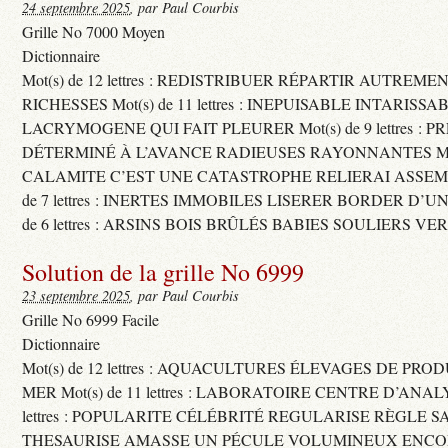
24 septembre 2025
, par Paul Courbis
Grille No 7000 Moyen
Dictionnaire
Mot(s) de 12 lettres : REDISTRIBUER RÉPARTIR AUTREME
RICHESSES Mot(s) de 11 lettres : INEPUISABLE INTARISSA
LACRYMOGENE QUI FAIT PLEURER Mot(s) de 9 lettres : P
DÉTERMINÉ À L’AVANCE RADIEUSES RAYONNANTES Mot(s) 
CALAMITE C’EST UNE CATASTROPHE RELIERAI ASSEMB
de 7 lettres : INERTES IMMOBILES LISERER BORDER D’U
de 6 lettres : ARSINS BOIS BRÛLÉS BABIES SOULIERS VE
Solution de la grille No 6999
23 septembre 2025
, par Paul Courbis
Grille No 6999 Facile
Dictionnaire
Mot(s) de 12 lettres : AQUACULTURES ÉLEVAGES DE PRO
MER Mot(s) de 11 lettres : LABORATOIRE CENTRE D’ANALYS
lettres : POPULARITE CÉLÉBRITÉ REGULARISE RÈGLE S
THESAURISE AMASSE UN PÉCULE VOLUMINEUX ENCOM