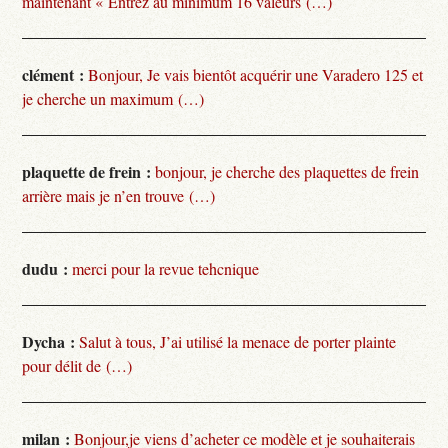
maintenant « Entrez au minimum 16 valeurs (…)
clément :
Bonjour, Je vais bientôt acquérir une Varadero 125 et
je cherche un maximum (…)
plaquette de frein :
bonjour, je cherche des plaquettes de frein
arrière mais je n’en trouve (…)
dudu :
merci pour la revue tehcnique
Dycha :
Salut à tous, J’ai utilisé la menace de porter plainte
pour délit de (…)
milan :
Bonjour,je viens d’acheter ce modèle et je souhaiterais