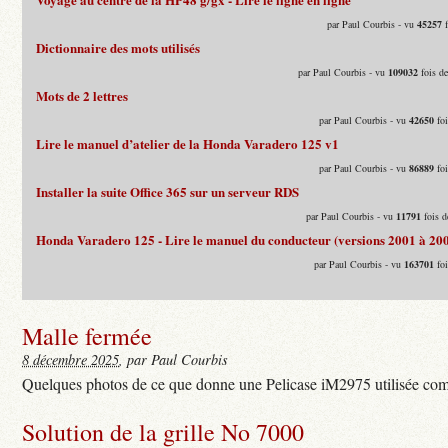
par Paul Courbis - vu
45257
f
Dictionnaire des mots utilisés
par Paul Courbis - vu
109032
fois d
Mots de 2 lettres
par Paul Courbis - vu
42650
foi
Lire le manuel d’atelier de la Honda Varadero 125 v1
par Paul Courbis - vu
86889
foi
Installer la suite Office 365 sur un serveur RDS
par Paul Courbis - vu
11791
fois d
Honda Varadero 125 - Lire le manuel du conducteur (versions 2001 à 20
par Paul Courbis - vu
163701
foi
Malle fermée
8 décembre 2025
, par Paul Courbis
Quelques photos de ce que donne une Pelicase iM2975 utilisée com
Solution de la grille No 7000