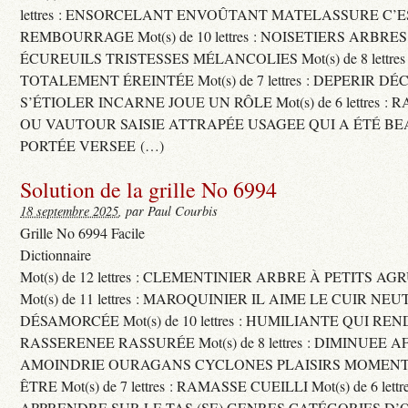
lettres : ENSORCELANT ENVOÛTANT MATELASSURE C’
REMBOURRAGE Mot(s) de 10 lettres : NOISETIERS ARBRE
ÉCUREUILS TRISTESSES MÉLANCOLIES Mot(s) de 8 lettre
TOTALEMENT ÉREINTÉE Mot(s) de 7 lettres : DEPERIR DÉ
S’ÉTIOLER INCARNE JOUE UN RÔLE Mot(s) de 6 lettres :
OU VAUTOUR SAISIE ATTRAPÉE USAGEE QUI A ÉTÉ B
PORTÉE VERSEE (…)
Solution de la grille No 6994
18 septembre 2025
, par Paul Courbis
Grille No 6994 Facile
Dictionnaire
Mot(s) de 12 lettres : CLEMENTINIER ARBRE À PETITS A
Mot(s) de 11 lettres : MAROQUINIER IL AIME LE CUIR NE
DÉSAMORCÉE Mot(s) de 10 lettres : HUMILIANTE QUI R
RASSERENEE RASSURÉE Mot(s) de 8 lettres : DIMINUEE A
AMOINDRIE OURAGANS CYCLONES PLAISIRS MOMENTS
ÊTRE Mot(s) de 7 lettres : RAMASSE CUEILLI Mot(s) de 6 let
APPRENDRE SUR LE TAS (SE) GENRES CATÉGORIES D’