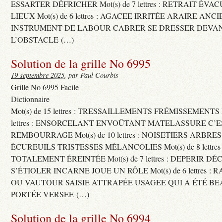
ESSARTER DÉFRICHER Mot(s) de 7 lettres : RETRAIT ÉV
LIEUX Mot(s) de 6 lettres : AGACEE IRRITÉE ARAIRE ANC
INSTRUMENT DE LABOUR CABRER SE DRESSER DEVA
L’OBSTACLE (…)
Solution de la grille No 6995
19 septembre 2025
, par Paul Courbis
Grille No 6995 Facile
Dictionnaire
Mot(s) de 15 lettres : TRESSAILLEMENTS FRÉMISSEMENTS M
lettres : ENSORCELANT ENVOÛTANT MATELASSURE C’
REMBOURRAGE Mot(s) de 10 lettres : NOISETIERS ARBRE
ÉCUREUILS TRISTESSES MÉLANCOLIES Mot(s) de 8 lettre
TOTALEMENT ÉREINTÉE Mot(s) de 7 lettres : DEPERIR DÉ
S’ÉTIOLER INCARNE JOUE UN RÔLE Mot(s) de 6 lettres :
OU VAUTOUR SAISIE ATTRAPÉE USAGEE QUI A ÉTÉ B
PORTÉE VERSEE (…)
Solution de la grille No 6994