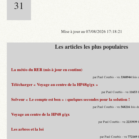
31
Mise à jour au 07/08/2026 17:18:21
Les articles les plus populaires
La météo du RER (mis à jour en continu)
par Paul Courbis - vu
3368944
fois 
Télécharger « Voyage au centre de la HP48g/gx »
par Paul Courbis - vu
11653
f
Solveur « Le compte est bon » : quelques secondes pour la solution !
par Paul Courbis - vu
568216
fois d
Voyage au centre de la HP48 g/gx
par Paul Courbis - vu
2233939
f
Les arbres et la loi
par Paul Courbis - vu
772169
f