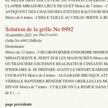
CLAPIER MIRADORS LIEUX DE GUET Mot(s) de 7 lettres : 
ASTIQUENT DES CHAUSSURES ETETEES RACCOURCIES
Mot(s) de 6 lettres : CISELE TAILLÉ AU CISEAU IRRITE À 
Solution de la grille No 6992
16 septembre 2025
, par Paul Courbis
Grille No 6992 Difficile
Dictionnaire
Mot(s) de 12 lettres : CHLOROFORMER ENDORMIR MO
MINIATURISTE IL PEINT SUR LES MANUSCRITS Mot(s) de 11 
OUTRANCIERE EXCESSIVE REALISATEUR CINÉASTE Mot(s) d
ITINERAIRE IL SE PRÉPARE AVANT LE DÉPART RARISS
COURANTS Mot(s) de 8 lettres : ALGARADE BRUSQUE A
VERBALE BAPTEMES BÉNÉDICTIONS OREILLES LES MU
DIT-ON Mot(s) de 7 lettres : CUILLER ON LA REMUE DANS 
de 6 (…)
page précédente