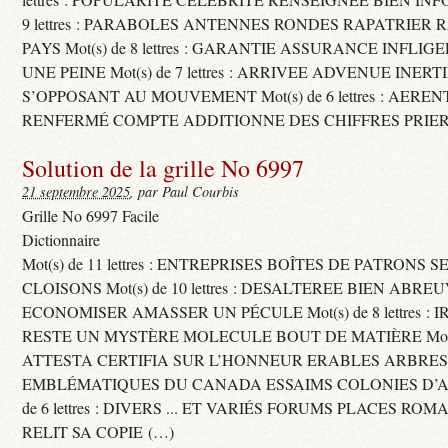
9 lettres : PARABOLES ANTENNES RONDES RAPATRIER
PAYS Mot(s) de 8 lettres : GARANTIE ASSURANCE INFLI
UNE PEINE Mot(s) de 7 lettres : ARRIVEE ADVENUE INER
S’OPPOSANT AU MOUVEMENT Mot(s) de 6 lettres : AERE
RENFERMÉ COMPTE ADDITIONNE DES CHIFFRES PRIER
Solution de la grille No 6997
21 septembre 2025
, par Paul Courbis
Grille No 6997 Facile
Dictionnaire
Mot(s) de 11 lettres : ENTREPRISES BOÎTES DE PATRONS
CLOISONS Mot(s) de 10 lettres : DESALTEREE BIEN ABRE
ECONOMISER AMASSER UN PÉCULE Mot(s) de 8 lettres : 
RESTE UN MYSTÈRE MOLECULE BOUT DE MATIÈRE Mot(s) d
ATTESTA CERTIFIA SUR L’HONNEUR ERABLES ARBRE
EMBLÉMATIQUES DU CANADA ESSAIMS COLONIES D’AB
de 6 lettres : DIVERS ... ET VARIÉS FORUMS PLACES RO
RELIT SA COPIE (…)