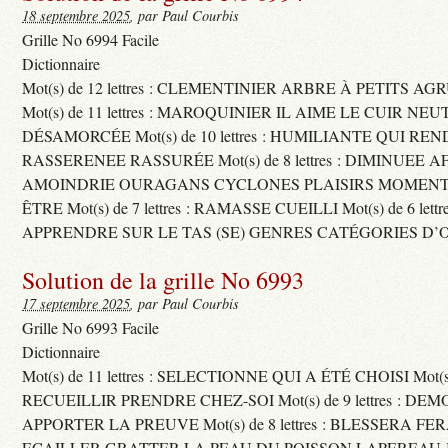
18 septembre 2025
, par Paul Courbis
Grille No 6994 Facile
Dictionnaire
Mot(s) de 12 lettres : CLEMENTINIER ARBRE À PETITS A
Mot(s) de 11 lettres : MAROQUINIER IL AIME LE CUIR NE
DÉSAMORCÉE Mot(s) de 10 lettres : HUMILIANTE QUI R
RASSERENEE RASSURÉE Mot(s) de 8 lettres : DIMINUEE A
AMOINDRIE OURAGANS CYCLONES PLAISIRS MOMENTS
ÊTRE Mot(s) de 7 lettres : RAMASSE CUEILLI Mot(s) de 6 let
APPRENDRE SUR LE TAS (SE) GENRES CATÉGORIES D’
Solution de la grille No 6993
17 septembre 2025
, par Paul Courbis
Grille No 6993 Facile
Dictionnaire
Mot(s) de 11 lettres : SELECTIONNE QUI A ÉTÉ CHOISI Mot(s) d
RECUEILLIR PRENDRE CHEZ-SOI Mot(s) de 9 lettres : D
APPORTER LA PREUVE Mot(s) de 8 lettres : BLESSERA FE
ECAILLER GRATTER LA PEAU DU POISSON LAPEREAU 