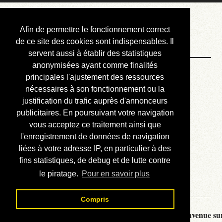
Courbis, « LE »
Afin de permettre le fonctionnement correct
Blog Officiel
de ce site des cookies sont indispensables. Il
servent aussi à établir des statistiques
anonymisées ayant comme finalités
Bienvenue
principales l'ajustement des ressources
Réalisations
nécessaires à son fonctionnement ou la
justification du trafic auprès d'annonceurs
Divers (et d’été)
publicitaires. En poursuivant votre navigation
vous acceptez ce traitement ainsi que
Annonces
l'enregistrement de données de navigation
Liens externes
liées à votre adresse IP, en particulier à des
fins statistiques, de debug et de lutte contre
Téléchargement
le piratage.
Pour en savoir plus
Contact
Compris
Courbis, « LE » Blog Officiel - je vous souhaite la bienvenue sur 