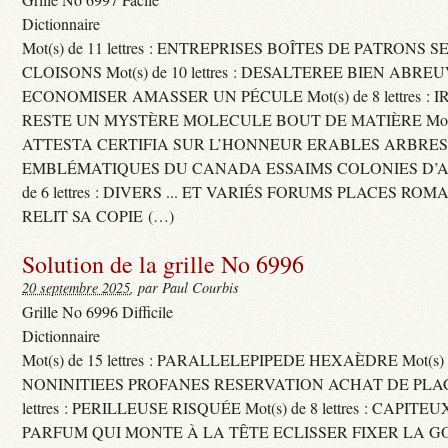
Dictionnaire
Mot(s) de 11 lettres : ENTREPRISES BOÎTES DE PATRONS
CLOISONS Mot(s) de 10 lettres : DESALTEREE BIEN ABRE
ECONOMISER AMASSER UN PÉCULE Mot(s) de 8 lettres : 
RESTE UN MYSTÈRE MOLECULE BOUT DE MATIÈRE Mot(s) d
ATTESTA CERTIFIA SUR L’HONNEUR ERABLES ARBRE
EMBLÉMATIQUES DU CANADA ESSAIMS COLONIES D’AB
de 6 lettres : DIVERS ... ET VARIÉS FORUMS PLACES RO
RELIT SA COPIE (…)
Solution de la grille No 6996
20 septembre 2025
, par Paul Courbis
Grille No 6996 Difficile
Dictionnaire
Mot(s) de 15 lettres : PARALLELEPIPEDE HEXAÈDRE Mot(s) de 
NONINITIEES PROFANES RESERVATION ACHAT DE PLACES
lettres : PERILLEUSE RISQUÉE Mot(s) de 8 lettres : CAPI
PARFUM QUI MONTE À LA TÊTE ECLISSER FIXER LA G