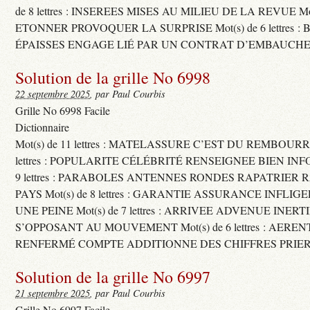
de 8 lettres : INSEREES MISES AU MILIEU DE LA REVUE Mot(s)
ETONNER PROVOQUER LA SURPRISE Mot(s) de 6 lettres :
ÉPAISSES ENGAGE LIÉ PAR UN CONTRAT D’EMBAUCHE
Solution de la grille No 6998
22 septembre 2025
, par Paul Courbis
Grille No 6998 Facile
Dictionnaire
Mot(s) de 11 lettres : MATELASSURE C’EST DU REMBOURRA
lettres : POPULARITE CÉLÉBRITÉ RENSEIGNEE BIEN INFO
9 lettres : PARABOLES ANTENNES RONDES RAPATRIER
PAYS Mot(s) de 8 lettres : GARANTIE ASSURANCE INFLI
UNE PEINE Mot(s) de 7 lettres : ARRIVEE ADVENUE INER
S’OPPOSANT AU MOUVEMENT Mot(s) de 6 lettres : AERE
RENFERMÉ COMPTE ADDITIONNE DES CHIFFRES PRIER
Solution de la grille No 6997
21 septembre 2025
, par Paul Courbis
Grille No 6997 Facile