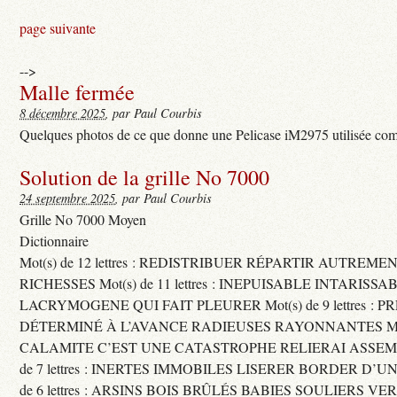
page suivante
-->
Malle fermée
8 décembre 2025
, par Paul Courbis
Quelques photos de ce que donne une Pelicase iM2975 utilisée com
Solution de la grille No 7000
24 septembre 2025
, par Paul Courbis
Grille No 7000 Moyen
Dictionnaire
Mot(s) de 12 lettres : REDISTRIBUER RÉPARTIR AUTREME
RICHESSES Mot(s) de 11 lettres : INEPUISABLE INTARISSA
LACRYMOGENE QUI FAIT PLEURER Mot(s) de 9 lettres : P
DÉTERMINÉ À L’AVANCE RADIEUSES RAYONNANTES Mot(s) 
CALAMITE C’EST UNE CATASTROPHE RELIERAI ASSEMB
de 7 lettres : INERTES IMMOBILES LISERER BORDER D’U
de 6 lettres : ARSINS BOIS BRÛLÉS BABIES SOULIERS VE