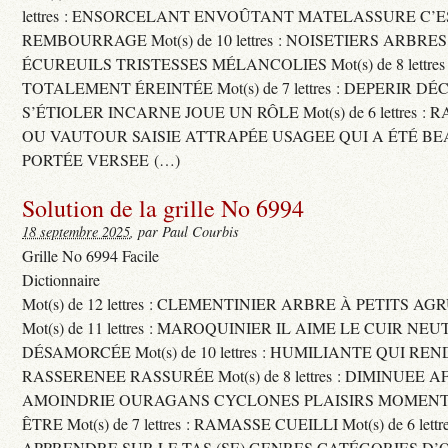
lettres : ENSORCELANT ENVOÛTANT MATELASSURE C’
REMBOURRAGE Mot(s) de 10 lettres : NOISETIERS ARBRE
ÉCUREUILS TRISTESSES MÉLANCOLIES Mot(s) de 8 lettre
TOTALEMENT ÉREINTÉE Mot(s) de 7 lettres : DEPERIR DÉ
S’ÉTIOLER INCARNE JOUE UN RÔLE Mot(s) de 6 lettres :
OU VAUTOUR SAISIE ATTRAPÉE USAGEE QUI A ÉTÉ B
PORTÉE VERSEE (…)
Solution de la grille No 6994
18 septembre 2025
, par Paul Courbis
Grille No 6994 Facile
Dictionnaire
Mot(s) de 12 lettres : CLEMENTINIER ARBRE À PETITS A
Mot(s) de 11 lettres : MAROQUINIER IL AIME LE CUIR NE
DÉSAMORCÉE Mot(s) de 10 lettres : HUMILIANTE QUI R
RASSERENEE RASSURÉE Mot(s) de 8 lettres : DIMINUEE A
AMOINDRIE OURAGANS CYCLONES PLAISIRS MOMENTS
ÊTRE Mot(s) de 7 lettres : RAMASSE CUEILLI Mot(s) de 6 let
APPRENDRE SUR LE TAS (SE) GENRES CATÉGORIES D’