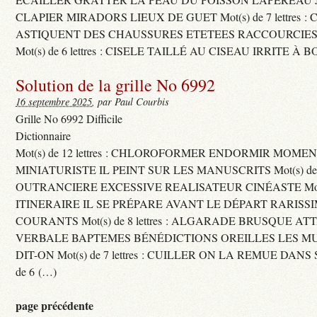
CLAPIER MIRADORS LIEUX DE GUET Mot(s) de 7 lettres : 
ASTIQUENT DES CHAUSSURES ETETEES RACCOURCIES
Mot(s) de 6 lettres : CISELE TAILLÉ AU CISEAU IRRITE À 
Solution de la grille No 6992
16 septembre 2025
, par Paul Courbis
Grille No 6992 Difficile
Dictionnaire
Mot(s) de 12 lettres : CHLOROFORMER ENDORMIR MO
MINIATURISTE IL PEINT SUR LES MANUSCRITS Mot(s) de 11 
OUTRANCIERE EXCESSIVE REALISATEUR CINÉASTE Mot(s) d
ITINERAIRE IL SE PRÉPARE AVANT LE DÉPART RARISS
COURANTS Mot(s) de 8 lettres : ALGARADE BRUSQUE A
VERBALE BAPTEMES BÉNÉDICTIONS OREILLES LES MU
DIT-ON Mot(s) de 7 lettres : CUILLER ON LA REMUE DANS 
de 6 (…)
page précédente