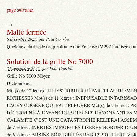
page suivante
-->
Malle fermée
8 décembre 2025
, par Paul Courbis
Quelques photos de ce que donne une Pelicase iM2975 utilisée com
Solution de la grille No 7000
24 septembre 2025
, par Paul Courbis
Grille No 7000 Moyen
Dictionnaire
Mot(s) de 12 lettres : REDISTRIBUER RÉPARTIR AUTREME
RICHESSES Mot(s) de 11 lettres : INEPUISABLE INTARISSA
LACRYMOGENE QUI FAIT PLEURER Mot(s) de 9 lettres : P
DÉTERMINÉ À L’AVANCE RADIEUSES RAYONNANTES Mot(s) 
CALAMITE C’EST UNE CATASTROPHE RELIERAI ASSEMB
de 7 lettres : INERTES IMMOBILES LISERER BORDER D’U
de 6 lettres : ARSINS BOIS BRÛLÉS BABIES SOULIERS VE