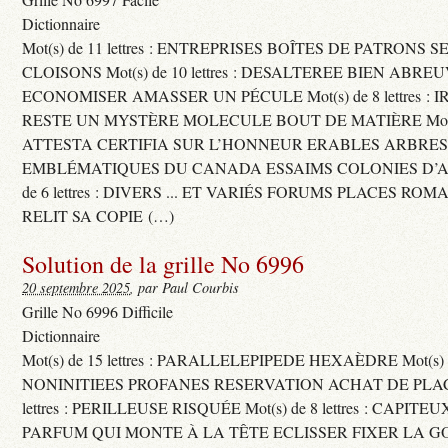
Dictionnaire
Mot(s) de 11 lettres : ENTREPRISES BOÎTES DE PATRONS
CLOISONS Mot(s) de 10 lettres : DESALTEREE BIEN ABRE
ECONOMISER AMASSER UN PÉCULE Mot(s) de 8 lettres : 
RESTE UN MYSTÈRE MOLECULE BOUT DE MATIÈRE Mot(s) d
ATTESTA CERTIFIA SUR L’HONNEUR ERABLES ARBRE
EMBLÉMATIQUES DU CANADA ESSAIMS COLONIES D’AB
de 6 lettres : DIVERS ... ET VARIÉS FORUMS PLACES RO
RELIT SA COPIE (…)
Solution de la grille No 6996
20 septembre 2025
, par Paul Courbis
Grille No 6996 Difficile
Dictionnaire
Mot(s) de 15 lettres : PARALLELEPIPEDE HEXAÈDRE Mot(s) de 
NONINITIEES PROFANES RESERVATION ACHAT DE PLACES
lettres : PERILLEUSE RISQUÉE Mot(s) de 8 lettres : CAPI
PARFUM QUI MONTE À LA TÊTE ECLISSER FIXER LA G