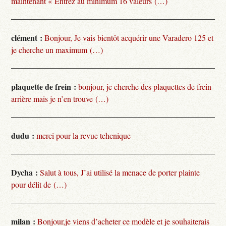
maintenant « Entrez au minimum 16 valeurs (…)
clément :
Bonjour, Je vais bientôt acquérir une Varadero 125 et
je cherche un maximum (…)
plaquette de frein :
bonjour, je cherche des plaquettes de frein
arrière mais je n’en trouve (…)
dudu :
merci pour la revue tehcnique
Dycha :
Salut à tous, J’ai utilisé la menace de porter plainte
pour délit de (…)
milan :
Bonjour,je viens d’acheter ce modèle et je souhaiterais