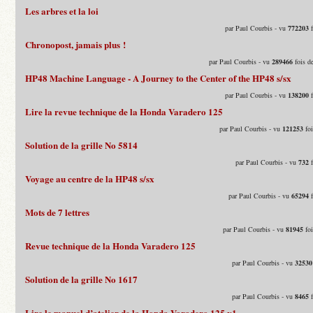
Les arbres et la loi
par Paul Courbis - vu
772203
f
Chronopost, jamais plus !
par Paul Courbis - vu
289466
fois d
HP48 Machine Language - A Journey to the Center of the HP48 s/sx
par Paul Courbis - vu
138200
f
Lire la revue technique de la Honda Varadero 125
par Paul Courbis - vu
121253
foi
Solution de la grille No 5814
par Paul Courbis - vu
732
f
Voyage au centre de la HP48 s/sx
par Paul Courbis - vu
65294
f
Mots de 7 lettres
par Paul Courbis - vu
81945
foi
Revue technique de la Honda Varadero 125
par Paul Courbis - vu
32530
Solution de la grille No 1617
par Paul Courbis - vu
8465
f
Lire le manuel d’atelier de la Honda Varadero 125 v1