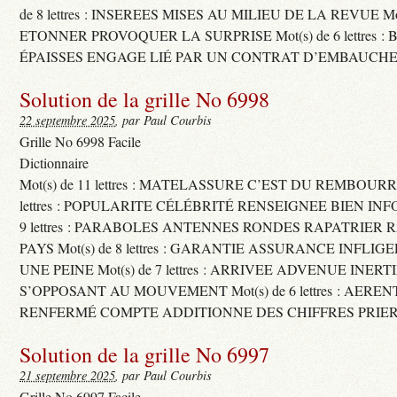
de 8 lettres : INSEREES MISES AU MILIEU DE LA REVUE Mot(s)
ETONNER PROVOQUER LA SURPRISE Mot(s) de 6 lettres :
ÉPAISSES ENGAGE LIÉ PAR UN CONTRAT D’EMBAUCHE
Solution de la grille No 6998
22 septembre 2025
, par Paul Courbis
Grille No 6998 Facile
Dictionnaire
Mot(s) de 11 lettres : MATELASSURE C’EST DU REMBOURRA
lettres : POPULARITE CÉLÉBRITÉ RENSEIGNEE BIEN INFO
9 lettres : PARABOLES ANTENNES RONDES RAPATRIER
PAYS Mot(s) de 8 lettres : GARANTIE ASSURANCE INFLI
UNE PEINE Mot(s) de 7 lettres : ARRIVEE ADVENUE INER
S’OPPOSANT AU MOUVEMENT Mot(s) de 6 lettres : AERE
RENFERMÉ COMPTE ADDITIONNE DES CHIFFRES PRIER
Solution de la grille No 6997
21 septembre 2025
, par Paul Courbis
Grille No 6997 Facile