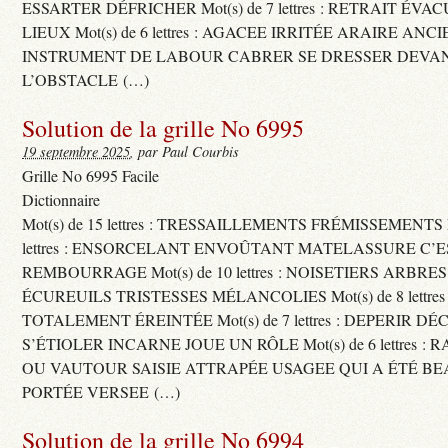
ESSARTER DÉFRICHER Mot(s) de 7 lettres : RETRAIT ÉV
LIEUX Mot(s) de 6 lettres : AGACEE IRRITÉE ARAIRE ANC
INSTRUMENT DE LABOUR CABRER SE DRESSER DEVA
L’OBSTACLE (…)
Solution de la grille No 6995
19 septembre 2025
, par Paul Courbis
Grille No 6995 Facile
Dictionnaire
Mot(s) de 15 lettres : TRESSAILLEMENTS FRÉMISSEMENTS M
lettres : ENSORCELANT ENVOÛTANT MATELASSURE C’
REMBOURRAGE Mot(s) de 10 lettres : NOISETIERS ARBRE
ÉCUREUILS TRISTESSES MÉLANCOLIES Mot(s) de 8 lettre
TOTALEMENT ÉREINTÉE Mot(s) de 7 lettres : DEPERIR DÉ
S’ÉTIOLER INCARNE JOUE UN RÔLE Mot(s) de 6 lettres :
OU VAUTOUR SAISIE ATTRAPÉE USAGEE QUI A ÉTÉ B
PORTÉE VERSEE (…)
Solution de la grille No 6994