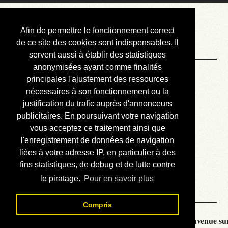
Courbis, « LE »
Afin de permettre le fonctionnement correct
Blog Officiel
de ce site des cookies sont indispensables. Il
servent aussi à établir des statistiques
anonymisées ayant comme finalités
Bienvenue
principales l'ajustement des ressources
Réalisations
nécessaires à son fonctionnement ou la
justification du trafic auprès d'annonceurs
Divers (et d’été)
publicitaires. En poursuivant votre navigation
vous acceptez ce traitement ainsi que
Annonces
l'enregistrement de données de navigation
Liens externes
liées à votre adresse IP, en particulier à des
fins statistiques, de debug et de lutte contre
Téléchargement
le piratage.
Pour en savoir plus
Contact
Compris
Courbis, « LE » Blog Officiel - je vous souhaite la bienvenue sur 