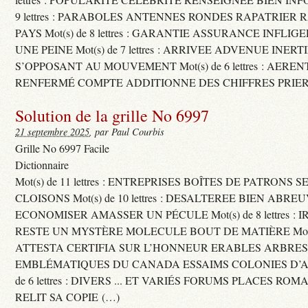
9 lettres : PARABOLES ANTENNES RONDES RAPATRIER
PAYS Mot(s) de 8 lettres : GARANTIE ASSURANCE INFLI
UNE PEINE Mot(s) de 7 lettres : ARRIVEE ADVENUE INER
S’OPPOSANT AU MOUVEMENT Mot(s) de 6 lettres : AERE
RENFERMÉ COMPTE ADDITIONNE DES CHIFFRES PRIER
Solution de la grille No 6997
21 septembre 2025
, par Paul Courbis
Grille No 6997 Facile
Dictionnaire
Mot(s) de 11 lettres : ENTREPRISES BOÎTES DE PATRONS
CLOISONS Mot(s) de 10 lettres : DESALTEREE BIEN ABRE
ECONOMISER AMASSER UN PÉCULE Mot(s) de 8 lettres : 
RESTE UN MYSTÈRE MOLECULE BOUT DE MATIÈRE Mot(s) d
ATTESTA CERTIFIA SUR L’HONNEUR ERABLES ARBRE
EMBLÉMATIQUES DU CANADA ESSAIMS COLONIES D’AB
de 6 lettres : DIVERS ... ET VARIÉS FORUMS PLACES RO
RELIT SA COPIE (…)