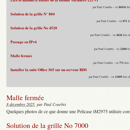
par Paul Courbis - vu
86916
foi
Solution de la grille N° 804
par Paul Courbis - vu
871
fo
Solution de la grille No 4520
par Paul Courbis - vu
4626
fois d
Passage en IPv6
par Paul Courbis - vu
22803
fo
Malle fermée
par Paul Courbis - vu
771
fois 
Installer la suite Office 365 sur un serveur RDS
par Paul Courbis - vu
11809
fois d
Malle fermée
8 décembre 2025
, par Paul Courbis
Quelques photos de ce que donne une Pelicase iM2975 utilisée com
Solution de la grille No 7000