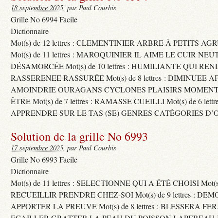
18 septembre 2025
, par Paul Courbis
Grille No 6994 Facile
Dictionnaire
Mot(s) de 12 lettres : CLEMENTINIER ARBRE À PETITS A
Mot(s) de 11 lettres : MAROQUINIER IL AIME LE CUIR NE
DÉSAMORCÉE Mot(s) de 10 lettres : HUMILIANTE QUI R
RASSERENEE RASSURÉE Mot(s) de 8 lettres : DIMINUEE A
AMOINDRIE OURAGANS CYCLONES PLAISIRS MOMENTS
ÊTRE Mot(s) de 7 lettres : RAMASSE CUEILLI Mot(s) de 6 let
APPRENDRE SUR LE TAS (SE) GENRES CATÉGORIES D’
Solution de la grille No 6993
17 septembre 2025
, par Paul Courbis
Grille No 6993 Facile
Dictionnaire
Mot(s) de 11 lettres : SELECTIONNE QUI A ÉTÉ CHOISI Mot(s) d
RECUEILLIR PRENDRE CHEZ-SOI Mot(s) de 9 lettres : D
APPORTER LA PREUVE Mot(s) de 8 lettres : BLESSERA FE
ECAILLER GRATTER LA PEAU DU POISSON LAPEREAU 