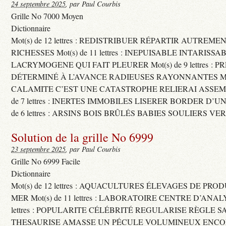
24 septembre 2025
, par Paul Courbis
Grille No 7000 Moyen
Dictionnaire
Mot(s) de 12 lettres : REDISTRIBUER RÉPARTIR AUTREME
RICHESSES Mot(s) de 11 lettres : INEPUISABLE INTARISSA
LACRYMOGENE QUI FAIT PLEURER Mot(s) de 9 lettres : P
DÉTERMINÉ À L’AVANCE RADIEUSES RAYONNANTES Mot(s) 
CALAMITE C’EST UNE CATASTROPHE RELIERAI ASSEMB
de 7 lettres : INERTES IMMOBILES LISERER BORDER D’U
de 6 lettres : ARSINS BOIS BRÛLÉS BABIES SOULIERS VE
Solution de la grille No 6999
23 septembre 2025
, par Paul Courbis
Grille No 6999 Facile
Dictionnaire
Mot(s) de 12 lettres : AQUACULTURES ÉLEVAGES DE PRO
MER Mot(s) de 11 lettres : LABORATOIRE CENTRE D’ANALYS
lettres : POPULARITE CÉLÉBRITÉ REGULARISE RÈGLE S
THESAURISE AMASSE UN PÉCULE VOLUMINEUX ENCOM