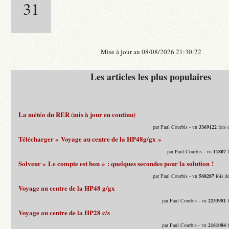
31
Mise à jour au 08/08/2026 21:30:22
Les articles les plus populaires
La météo du RER (mis à jour en continu)
par Paul Courbis - vu
3369122
fois 
Télécharger « Voyage au centre de la HP48g/gx »
par Paul Courbis - vu
11807
f
Solveur « Le compte est bon » : quelques secondes pour la solution !
par Paul Courbis - vu
568287
fois d
Voyage au centre de la HP48 g/gx
par Paul Courbis - vu
2233981
f
Voyage au centre de la HP28 c/s
par Paul Courbis - vu
2161084
f