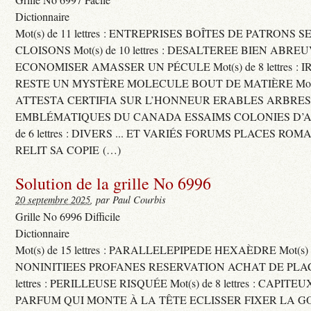
Dictionnaire
Mot(s) de 11 lettres : ENTREPRISES BOÎTES DE PATRONS
CLOISONS Mot(s) de 10 lettres : DESALTEREE BIEN ABRE
ECONOMISER AMASSER UN PÉCULE Mot(s) de 8 lettres : 
RESTE UN MYSTÈRE MOLECULE BOUT DE MATIÈRE Mot(s) d
ATTESTA CERTIFIA SUR L’HONNEUR ERABLES ARBRE
EMBLÉMATIQUES DU CANADA ESSAIMS COLONIES D’AB
de 6 lettres : DIVERS ... ET VARIÉS FORUMS PLACES RO
RELIT SA COPIE (…)
Solution de la grille No 6996
20 septembre 2025
, par Paul Courbis
Grille No 6996 Difficile
Dictionnaire
Mot(s) de 15 lettres : PARALLELEPIPEDE HEXAÈDRE Mot(s) de 
NONINITIEES PROFANES RESERVATION ACHAT DE PLACES
lettres : PERILLEUSE RISQUÉE Mot(s) de 8 lettres : CAPI
PARFUM QUI MONTE À LA TÊTE ECLISSER FIXER LA G