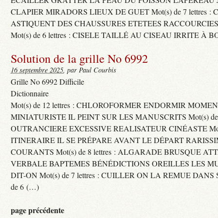
CLAPIER MIRADORS LIEUX DE GUET Mot(s) de 7 lettres : 
ASTIQUENT DES CHAUSSURES ETETEES RACCOURCIES
Mot(s) de 6 lettres : CISELE TAILLÉ AU CISEAU IRRITE À 
Solution de la grille No 6992
16 septembre 2025
, par Paul Courbis
Grille No 6992 Difficile
Dictionnaire
Mot(s) de 12 lettres : CHLOROFORMER ENDORMIR MO
MINIATURISTE IL PEINT SUR LES MANUSCRITS Mot(s) de 11 
OUTRANCIERE EXCESSIVE REALISATEUR CINÉASTE Mot(s) d
ITINERAIRE IL SE PRÉPARE AVANT LE DÉPART RARISS
COURANTS Mot(s) de 8 lettres : ALGARADE BRUSQUE A
VERBALE BAPTEMES BÉNÉDICTIONS OREILLES LES MU
DIT-ON Mot(s) de 7 lettres : CUILLER ON LA REMUE DANS 
de 6 (…)
page précédente