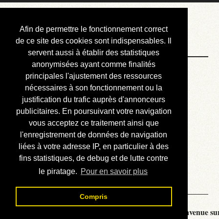
Courbis, « LE »
Afin de permettre le fonctionnement correct
Blog Officiel
de ce site des cookies sont indispensables. Il
servent aussi à établir des statistiques
anonymisées ayant comme finalités
Bienvenue
principales l'ajustement des ressources
Réalisations
nécessaires à son fonctionnement ou la
justification du trafic auprès d'annonceurs
Divers (et d’été)
publicitaires. En poursuivant votre navigation
vous acceptez ce traitement ainsi que
Annonces
l'enregistrement de données de navigation
Liens externes
liées à votre adresse IP, en particulier à des
fins statistiques, de debug et de lutte contre
Téléchargement
le piratage.
Pour en savoir plus
Contact
Compris
Courbis, « LE » Blog Officiel - je vous souhaite la bienvenue sur 