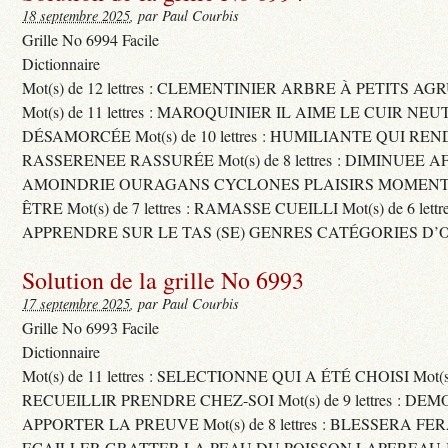
18 septembre 2025
, par Paul Courbis
Grille No 6994 Facile
Dictionnaire
Mot(s) de 12 lettres : CLEMENTINIER ARBRE À PETITS A
Mot(s) de 11 lettres : MAROQUINIER IL AIME LE CUIR NE
DÉSAMORCÉE Mot(s) de 10 lettres : HUMILIANTE QUI R
RASSERENEE RASSURÉE Mot(s) de 8 lettres : DIMINUEE A
AMOINDRIE OURAGANS CYCLONES PLAISIRS MOMENTS
ÊTRE Mot(s) de 7 lettres : RAMASSE CUEILLI Mot(s) de 6 let
APPRENDRE SUR LE TAS (SE) GENRES CATÉGORIES D’
Solution de la grille No 6993
17 septembre 2025
, par Paul Courbis
Grille No 6993 Facile
Dictionnaire
Mot(s) de 11 lettres : SELECTIONNE QUI A ÉTÉ CHOISI Mot(s) d
RECUEILLIR PRENDRE CHEZ-SOI Mot(s) de 9 lettres : D
APPORTER LA PREUVE Mot(s) de 8 lettres : BLESSERA FE
ECAILLER GRATTER LA PEAU DU POISSON LAPEREAU 