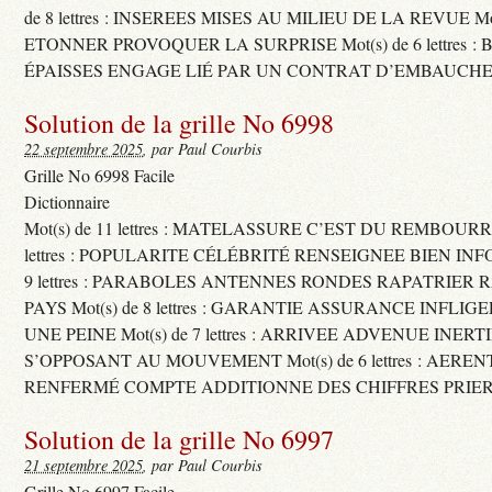
de 8 lettres : INSEREES MISES AU MILIEU DE LA REVUE Mot(s)
ETONNER PROVOQUER LA SURPRISE Mot(s) de 6 lettres :
ÉPAISSES ENGAGE LIÉ PAR UN CONTRAT D’EMBAUCHE
Solution de la grille No 6998
22 septembre 2025
, par Paul Courbis
Grille No 6998 Facile
Dictionnaire
Mot(s) de 11 lettres : MATELASSURE C’EST DU REMBOURRA
lettres : POPULARITE CÉLÉBRITÉ RENSEIGNEE BIEN INFO
9 lettres : PARABOLES ANTENNES RONDES RAPATRIER
PAYS Mot(s) de 8 lettres : GARANTIE ASSURANCE INFLI
UNE PEINE Mot(s) de 7 lettres : ARRIVEE ADVENUE INER
S’OPPOSANT AU MOUVEMENT Mot(s) de 6 lettres : AERE
RENFERMÉ COMPTE ADDITIONNE DES CHIFFRES PRIER
Solution de la grille No 6997
21 septembre 2025
, par Paul Courbis
Grille No 6997 Facile