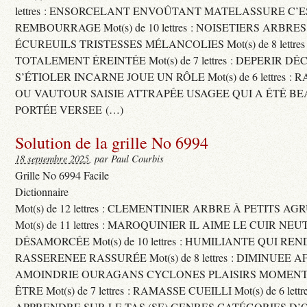
lettres : ENSORCELANT ENVOÛTANT MATELASSURE C’
REMBOURRAGE Mot(s) de 10 lettres : NOISETIERS ARBRE
ÉCUREUILS TRISTESSES MÉLANCOLIES Mot(s) de 8 lettre
TOTALEMENT ÉREINTÉE Mot(s) de 7 lettres : DEPERIR DÉ
S’ÉTIOLER INCARNE JOUE UN RÔLE Mot(s) de 6 lettres :
OU VAUTOUR SAISIE ATTRAPÉE USAGEE QUI A ÉTÉ B
PORTÉE VERSEE (…)
Solution de la grille No 6994
18 septembre 2025
, par Paul Courbis
Grille No 6994 Facile
Dictionnaire
Mot(s) de 12 lettres : CLEMENTINIER ARBRE À PETITS A
Mot(s) de 11 lettres : MAROQUINIER IL AIME LE CUIR NE
DÉSAMORCÉE Mot(s) de 10 lettres : HUMILIANTE QUI R
RASSERENEE RASSURÉE Mot(s) de 8 lettres : DIMINUEE A
AMOINDRIE OURAGANS CYCLONES PLAISIRS MOMENTS
ÊTRE Mot(s) de 7 lettres : RAMASSE CUEILLI Mot(s) de 6 let
APPRENDRE SUR LE TAS (SE) GENRES CATÉGORIES D’