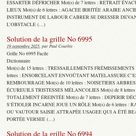
ESSARTER DÉFRICHER Mot(s) de 7 lettres : RETRAIT ÉV
LIEUX Mot(s) de 6 lettres : AGACEE IRRITÉE ARAIRE ANC
INSTRUMENT DE LABOUR CABRER SE DRESSER DEVA
L’OBSTACLE (…)
Solution de la grille No 6995
19 septembre 2025
, par Paul Courbis
Grille No 6995 Facile
Dictionnaire
Mot(s) de 15 lettres : TRESSAILLEMENTS FRÉMISSEMENTS M
lettres : ENSORCELANT ENVOÛTANT MATELASSURE C’
REMBOURRAGE Mot(s) de 10 lettres : NOISETIERS ARBRE
ÉCUREUILS TRISTESSES MÉLANCOLIES Mot(s) de 8 lettre
TOTALEMENT ÉREINTÉE Mot(s) de 7 lettres : DEPERIR DÉ
S’ÉTIOLER INCARNE JOUE UN RÔLE Mot(s) de 6 lettres :
OU VAUTOUR SAISIE ATTRAPÉE USAGEE QUI A ÉTÉ B
PORTÉE VERSEE (…)
Solution de la grille No 6994