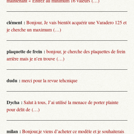
maintenant « Entrez au minimum 16 valeurs (…)
clément :
Bonjour, Je vais bientôt acquérir une Varadero 125 et
je cherche un maximum (…)
plaquette de frein :
bonjour, je cherche des plaquettes de frein
arrière mais je n’en trouve (…)
dudu :
merci pour la revue tehcnique
Dycha :
Salut à tous, J’ai utilisé la menace de porter plainte
pour délit de (…)
milan :
Bonjour,je viens d’acheter ce modèle et je souhaiterais