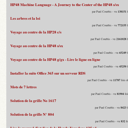
HP48 Machine Language - A Journey to the Center of the HP48 s/sx
par Paul Courbis - vu
138151
f
Les arbres et la loi
par Paul Courbis - vu
772155
f
Voyage au centre de la HP28 c/s
par Paul Courbis - vu
2161028
f
Voyage au centre de la HP48 s/sx
par Paul Courbis - vu
65249
f
Voyage au centre de la HP48 g/gx - Lire le ligne en ligne
par Paul Courbis - vu
45250
f
Installer la suite Office 365 sur un serveur RDS
par Paul Courbis - vu
11787
fois d
Mots de 7 lettres
par Paul Courbis - vu
81904
foi
Solution de la grille No 1617
par Paul Courbis - vu
8423
f
Solution de la grille N° 804
par Paul Courbis - vu
832
fo
Lire le manuel d’atelier de la Honda Varadero 125 v1