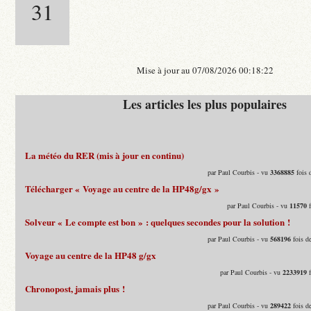
31
Mise à jour au 07/08/2026 00:18:22
Les articles les plus populaires
La météo du RER (mis à jour en continu)
par Paul Courbis - vu
3368885
fois 
Télécharger « Voyage au centre de la HP48g/gx »
par Paul Courbis - vu
11570
f
Solveur « Le compte est bon » : quelques secondes pour la solution !
par Paul Courbis - vu
568196
fois d
Voyage au centre de la HP48 g/gx
par Paul Courbis - vu
2233919
f
Chronopost, jamais plus !
par Paul Courbis - vu
289422
fois d