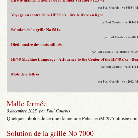
par Paul Courbis - vu
86884
foi
Voyage au centre de la HP28 c/s : lire le livre en ligne
par Paul Courbis - vu
38540
f
Solution de la grille No 5814
par Paul Courbis - vu
688
f
Dictionnaire des mots utilisés
par Paul Courbis - vu
109024
fois d
HP48 Machine Language - A Journey to the Center of the HP48 s/sx - Rea
par Paul Courbis - vu
37442
f
Mots de 2 lettres
par Paul Courbis - vu
42642
foi
Malle fermée
8 décembre 2025
, par Paul Courbis
Quelques photos de ce que donne une Pelicase iM2975 utilisée com
Solution de la grille No 7000