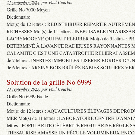
24 septembre 2025
, par Paul Courbis
Grille No 7000 Moyen
Dictionnaire
Mot(s) de 12 lettres : REDISTRIBUER RÉPARTIR AUTREME
RICHESSES Mot(s) de 11 lettres : INEPUISABLE INTARISSA
LACRYMOGENE QUI FAIT PLEURER Mot(s) de 9 lettres : P
DÉTERMINÉ À L’AVANCE RADIEUSES RAYONNANTES Mot(s) 
CALAMITE C’EST UNE CATASTROPHE RELIERAI ASSEMB
de 7 lettres : INERTES IMMOBILES LISERER BORDER D’U
de 6 lettres : ARSINS BOIS BRÛLÉS BABIES SOULIERS VE
Solution de la grille No 6999
23 septembre 2025
, par Paul Courbis
Grille No 6999 Facile
Dictionnaire
Mot(s) de 12 lettres : AQUACULTURES ÉLEVAGES DE PRO
MER Mot(s) de 11 lettres : LABORATOIRE CENTRE D’ANALYS
lettres : POPULARITE CÉLÉBRITÉ REGULARISE RÈGLE S
THESAURISE AMASSE UN PÉCULE VOLUMINEUX ENCOM