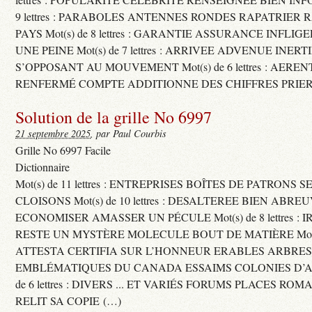
9 lettres : PARABOLES ANTENNES RONDES RAPATRIER
PAYS Mot(s) de 8 lettres : GARANTIE ASSURANCE INFLI
UNE PEINE Mot(s) de 7 lettres : ARRIVEE ADVENUE INER
S’OPPOSANT AU MOUVEMENT Mot(s) de 6 lettres : AERE
RENFERMÉ COMPTE ADDITIONNE DES CHIFFRES PRIER
Solution de la grille No 6997
21 septembre 2025
, par Paul Courbis
Grille No 6997 Facile
Dictionnaire
Mot(s) de 11 lettres : ENTREPRISES BOÎTES DE PATRONS
CLOISONS Mot(s) de 10 lettres : DESALTEREE BIEN ABRE
ECONOMISER AMASSER UN PÉCULE Mot(s) de 8 lettres : 
RESTE UN MYSTÈRE MOLECULE BOUT DE MATIÈRE Mot(s) d
ATTESTA CERTIFIA SUR L’HONNEUR ERABLES ARBRE
EMBLÉMATIQUES DU CANADA ESSAIMS COLONIES D’AB
de 6 lettres : DIVERS ... ET VARIÉS FORUMS PLACES RO
RELIT SA COPIE (…)