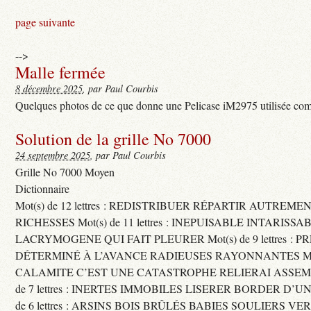
page suivante
-->
Malle fermée
8 décembre 2025
, par Paul Courbis
Quelques photos de ce que donne une Pelicase iM2975 utilisée com
Solution de la grille No 7000
24 septembre 2025
, par Paul Courbis
Grille No 7000 Moyen
Dictionnaire
Mot(s) de 12 lettres : REDISTRIBUER RÉPARTIR AUTREME
RICHESSES Mot(s) de 11 lettres : INEPUISABLE INTARISSA
LACRYMOGENE QUI FAIT PLEURER Mot(s) de 9 lettres : P
DÉTERMINÉ À L’AVANCE RADIEUSES RAYONNANTES Mot(s) 
CALAMITE C’EST UNE CATASTROPHE RELIERAI ASSEMB
de 7 lettres : INERTES IMMOBILES LISERER BORDER D’U
de 6 lettres : ARSINS BOIS BRÛLÉS BABIES SOULIERS VE