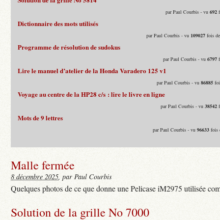
par Paul Courbis - vu
692
f
Dictionnaire des mots utilisés
par Paul Courbis - vu
109027
fois d
Programme de résolution de sudokus
par Paul Courbis - vu
6797
f
Lire le manuel d’atelier de la Honda Varadero 125 v1
par Paul Courbis - vu
86885
foi
Voyage au centre de la HP28 c/s : lire le livre en ligne
par Paul Courbis - vu
38542
f
Mots de 9 lettres
par Paul Courbis - vu
96633
fois 
Malle fermée
8 décembre 2025
, par Paul Courbis
Quelques photos de ce que donne une Pelicase iM2975 utilisée com
Solution de la grille No 7000