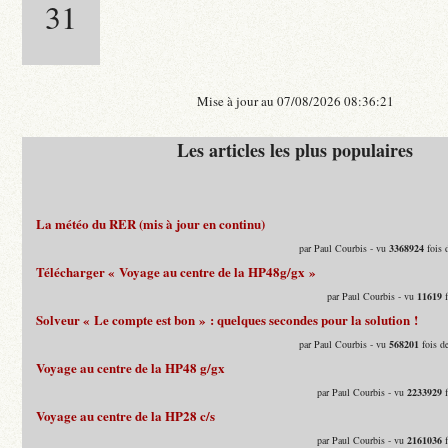
31
Mise à jour au 07/08/2026 08:36:21
Les articles les plus populaires
La météo du RER (mis à jour en continu)
par Paul Courbis - vu
3368924
fois 
Télécharger « Voyage au centre de la HP48g/gx »
par Paul Courbis - vu
11619
f
Solveur « Le compte est bon » : quelques secondes pour la solution !
par Paul Courbis - vu
568201
fois d
Voyage au centre de la HP48 g/gx
par Paul Courbis - vu
2233929
f
Voyage au centre de la HP28 c/s
par Paul Courbis - vu
2161036
f