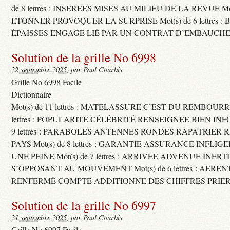
de 8 lettres : INSEREES MISES AU MILIEU DE LA REVUE Mot(s)
ETONNER PROVOQUER LA SURPRISE Mot(s) de 6 lettres :
ÉPAISSES ENGAGE LIÉ PAR UN CONTRAT D’EMBAUCHE
Solution de la grille No 6998
22 septembre 2025
, par Paul Courbis
Grille No 6998 Facile
Dictionnaire
Mot(s) de 11 lettres : MATELASSURE C’EST DU REMBOURRA
lettres : POPULARITE CÉLÉBRITÉ RENSEIGNEE BIEN INFO
9 lettres : PARABOLES ANTENNES RONDES RAPATRIER
PAYS Mot(s) de 8 lettres : GARANTIE ASSURANCE INFLI
UNE PEINE Mot(s) de 7 lettres : ARRIVEE ADVENUE INER
S’OPPOSANT AU MOUVEMENT Mot(s) de 6 lettres : AERE
RENFERMÉ COMPTE ADDITIONNE DES CHIFFRES PRIER
Solution de la grille No 6997
21 septembre 2025
, par Paul Courbis
Grille No 6997 Facile