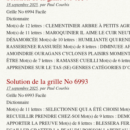
18 septembre 2025
, par Paul Courbis
Grille No 6994 Facile
Dictionnaire
Mot(s) de 12 lettres : CLEMENTINIER ARBRE À PETITS A
Mot(s) de 11 lettres : MAROQUINIER IL AIME LE CUIR NE
DÉSAMORCÉE Mot(s) de 10 lettres : HUMILIANTE QUI R
RASSERENEE RASSURÉE Mot(s) de 8 lettres : DIMINUEE A
AMOINDRIE OURAGANS CYCLONES PLAISIRS MOMENTS
ÊTRE Mot(s) de 7 lettres : RAMASSE CUEILLI Mot(s) de 6 let
APPRENDRE SUR LE TAS (SE) GENRES CATÉGORIES D’
Solution de la grille No 6993
17 septembre 2025
, par Paul Courbis
Grille No 6993 Facile
Dictionnaire
Mot(s) de 11 lettres : SELECTIONNE QUI A ÉTÉ CHOISI Mot(s) d
RECUEILLIR PRENDRE CHEZ-SOI Mot(s) de 9 lettres : D
APPORTER LA PREUVE Mot(s) de 8 lettres : BLESSERA FE
ECAILLER GRATTER LA PEAU DU POISSON LAPEREAU 