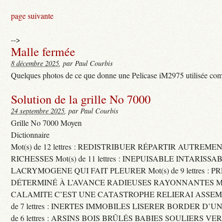
page suivante
-->
Malle fermée
8 décembre 2025
, par Paul Courbis
Quelques photos de ce que donne une Pelicase iM2975 utilisée com
Solution de la grille No 7000
24 septembre 2025
, par Paul Courbis
Grille No 7000 Moyen
Dictionnaire
Mot(s) de 12 lettres : REDISTRIBUER RÉPARTIR AUTREME
RICHESSES Mot(s) de 11 lettres : INEPUISABLE INTARISSA
LACRYMOGENE QUI FAIT PLEURER Mot(s) de 9 lettres : P
DÉTERMINÉ À L’AVANCE RADIEUSES RAYONNANTES Mot(s) 
CALAMITE C’EST UNE CATASTROPHE RELIERAI ASSEMB
de 7 lettres : INERTES IMMOBILES LISERER BORDER D’U
de 6 lettres : ARSINS BOIS BRÛLÉS BABIES SOULIERS VE