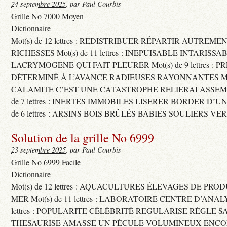
24 septembre 2025
, par Paul Courbis
Grille No 7000 Moyen
Dictionnaire
Mot(s) de 12 lettres : REDISTRIBUER RÉPARTIR AUTREME
RICHESSES Mot(s) de 11 lettres : INEPUISABLE INTARISSA
LACRYMOGENE QUI FAIT PLEURER Mot(s) de 9 lettres : P
DÉTERMINÉ À L’AVANCE RADIEUSES RAYONNANTES Mot(s) 
CALAMITE C’EST UNE CATASTROPHE RELIERAI ASSEMB
de 7 lettres : INERTES IMMOBILES LISERER BORDER D’U
de 6 lettres : ARSINS BOIS BRÛLÉS BABIES SOULIERS VE
Solution de la grille No 6999
23 septembre 2025
, par Paul Courbis
Grille No 6999 Facile
Dictionnaire
Mot(s) de 12 lettres : AQUACULTURES ÉLEVAGES DE PRO
MER Mot(s) de 11 lettres : LABORATOIRE CENTRE D’ANALYS
lettres : POPULARITE CÉLÉBRITÉ REGULARISE RÈGLE S
THESAURISE AMASSE UN PÉCULE VOLUMINEUX ENCOM