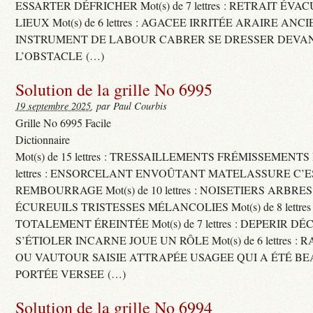
ESSARTER DÉFRICHER Mot(s) de 7 lettres : RETRAIT ÉV
LIEUX Mot(s) de 6 lettres : AGACEE IRRITÉE ARAIRE ANC
INSTRUMENT DE LABOUR CABRER SE DRESSER DEVA
L’OBSTACLE (…)
Solution de la grille No 6995
19 septembre 2025
, par Paul Courbis
Grille No 6995 Facile
Dictionnaire
Mot(s) de 15 lettres : TRESSAILLEMENTS FRÉMISSEMENTS M
lettres : ENSORCELANT ENVOÛTANT MATELASSURE C’
REMBOURRAGE Mot(s) de 10 lettres : NOISETIERS ARBRE
ÉCUREUILS TRISTESSES MÉLANCOLIES Mot(s) de 8 lettre
TOTALEMENT ÉREINTÉE Mot(s) de 7 lettres : DEPERIR DÉ
S’ÉTIOLER INCARNE JOUE UN RÔLE Mot(s) de 6 lettres :
OU VAUTOUR SAISIE ATTRAPÉE USAGEE QUI A ÉTÉ B
PORTÉE VERSEE (…)
Solution de la grille No 6994