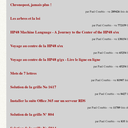
Chronopost, jamais plus !
par Paul Courbis - vu
289426
fois d
Les arbres et la loi
par Paul Courbis - vu
772159
f
HP48 Machine Language - A Journey to the Center of the HP48 s/sx
par Paul Courbis - vu
138154
f
Voyage au centre de la HP48 s/sx
par Paul Courbis - vu
65254
f
Voyage au centre de la HP48 g/gx - Lire le ligne en ligne
par Paul Courbis - vu
45254
f
Mots de 7 lettres
par Paul Courbis - vu
81907
foi
Solution de la grille No 1617
par Paul Courbis - vu
8427
f
Installer la suite Office 365 sur un serveur RDS
par Paul Courbis - vu
11789
fois d
Solution de la grille N° 804
par Paul Courbis - vu
835
fo
Solution de la grille No 5814