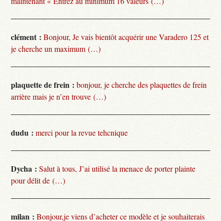
maintenant « Entrez au minimum 16 valeurs (…)
clément :
Bonjour, Je vais bientôt acquérir une Varadero 125 et
je cherche un maximum (…)
plaquette de frein :
bonjour, je cherche des plaquettes de frein
arrière mais je n’en trouve (…)
dudu :
merci pour la revue tehcnique
Dycha :
Salut à tous, J’ai utilisé la menace de porter plainte
pour délit de (…)
milan :
Bonjour,je viens d’acheter ce modèle et je souhaiterais