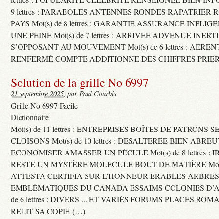
9 lettres : PARABOLES ANTENNES RONDES RAPATRIER
PAYS Mot(s) de 8 lettres : GARANTIE ASSURANCE INFLI
UNE PEINE Mot(s) de 7 lettres : ARRIVEE ADVENUE INER
S’OPPOSANT AU MOUVEMENT Mot(s) de 6 lettres : AERE
RENFERMÉ COMPTE ADDITIONNE DES CHIFFRES PRIER
Solution de la grille No 6997
21 septembre 2025
, par Paul Courbis
Grille No 6997 Facile
Dictionnaire
Mot(s) de 11 lettres : ENTREPRISES BOÎTES DE PATRONS
CLOISONS Mot(s) de 10 lettres : DESALTEREE BIEN ABRE
ECONOMISER AMASSER UN PÉCULE Mot(s) de 8 lettres : 
RESTE UN MYSTÈRE MOLECULE BOUT DE MATIÈRE Mot(s) d
ATTESTA CERTIFIA SUR L’HONNEUR ERABLES ARBRE
EMBLÉMATIQUES DU CANADA ESSAIMS COLONIES D’AB
de 6 lettres : DIVERS ... ET VARIÉS FORUMS PLACES RO
RELIT SA COPIE (…)