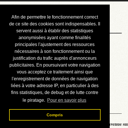
Courbis, « LE »
Afin de permettre le fonctionnement correct
Blog Officiel
de ce site des cookies sont indispensables. Il
servent aussi à établir des statistiques
anonymisées ayant comme finalités
Bienvenue
principales l'ajustement des ressources
Réalisations
nécessaires à son fonctionnement ou la
justification du trafic auprès d'annonceurs
Divers (et d’été)
publicitaires. En poursuivant votre navigation
vous acceptez ce traitement ainsi que
Annonces
l'enregistrement de données de navigation
Liens externes
liées à votre adresse IP, en particulier à des
fins statistiques, de debug et de lutte contre
Téléchargement
le piratage.
Pour en savoir plus
Contact
Compris
Courbis, « LE » Blog Officiel - je vous souhaite la bienvenue sur 