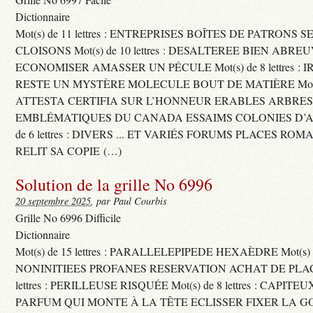
Dictionnaire
Mot(s) de 11 lettres : ENTREPRISES BOÎTES DE PATRONS
CLOISONS Mot(s) de 10 lettres : DESALTEREE BIEN ABRE
ECONOMISER AMASSER UN PÉCULE Mot(s) de 8 lettres : 
RESTE UN MYSTÈRE MOLECULE BOUT DE MATIÈRE Mot(s) d
ATTESTA CERTIFIA SUR L’HONNEUR ERABLES ARBRE
EMBLÉMATIQUES DU CANADA ESSAIMS COLONIES D’AB
de 6 lettres : DIVERS ... ET VARIÉS FORUMS PLACES RO
RELIT SA COPIE (…)
Solution de la grille No 6996
20 septembre 2025
, par Paul Courbis
Grille No 6996 Difficile
Dictionnaire
Mot(s) de 15 lettres : PARALLELEPIPEDE HEXAÈDRE Mot(s) de 
NONINITIEES PROFANES RESERVATION ACHAT DE PLACES
lettres : PERILLEUSE RISQUÉE Mot(s) de 8 lettres : CAPI
PARFUM QUI MONTE À LA TÊTE ECLISSER FIXER LA G