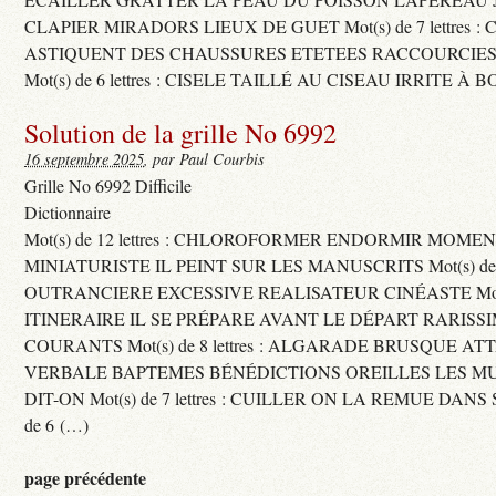
CLAPIER MIRADORS LIEUX DE GUET Mot(s) de 7 lettres : 
ASTIQUENT DES CHAUSSURES ETETEES RACCOURCIES
Mot(s) de 6 lettres : CISELE TAILLÉ AU CISEAU IRRITE À 
Solution de la grille No 6992
16 septembre 2025
, par Paul Courbis
Grille No 6992 Difficile
Dictionnaire
Mot(s) de 12 lettres : CHLOROFORMER ENDORMIR MO
MINIATURISTE IL PEINT SUR LES MANUSCRITS Mot(s) de 11 
OUTRANCIERE EXCESSIVE REALISATEUR CINÉASTE Mot(s) d
ITINERAIRE IL SE PRÉPARE AVANT LE DÉPART RARISS
COURANTS Mot(s) de 8 lettres : ALGARADE BRUSQUE A
VERBALE BAPTEMES BÉNÉDICTIONS OREILLES LES MU
DIT-ON Mot(s) de 7 lettres : CUILLER ON LA REMUE DANS 
de 6 (…)
page précédente