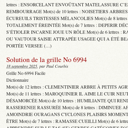
lettres : ENSORCELANT ENVOÛTANT MATELASSURE C’
REMBOURRAGE Mot(s) de 10 lettres : NOISETIERS ARBRE
ÉCUREUILS TRISTESSES MÉLANCOLIES Mot(s) de 8 lettre
TOTALEMENT ÉREINTÉE Mot(s) de 7 lettres : DEPERIR DÉ
S’ÉTIOLER INCARNE JOUE UN RÔLE Mot(s) de 6 lettres :
OU VAUTOUR SAISIE ATTRAPÉE USAGEE QUI A ÉTÉ B
PORTÉE VERSEE (…)
Solution de la grille No 6994
18 septembre 2025
, par Paul Courbis
Grille No 6994 Facile
Dictionnaire
Mot(s) de 12 lettres : CLEMENTINIER ARBRE À PETITS A
Mot(s) de 11 lettres : MAROQUINIER IL AIME LE CUIR NE
DÉSAMORCÉE Mot(s) de 10 lettres : HUMILIANTE QUI R
RASSERENEE RASSURÉE Mot(s) de 8 lettres : DIMINUEE A
AMOINDRIE OURAGANS CYCLONES PLAISIRS MOMENTS
ÊTRE Mot(s) de 7 lettres : RAMASSE CUEILLI Mot(s) de 6 let
APPRENDRE SUR LE TAS (SE) GENRES CATÉGORIES D’