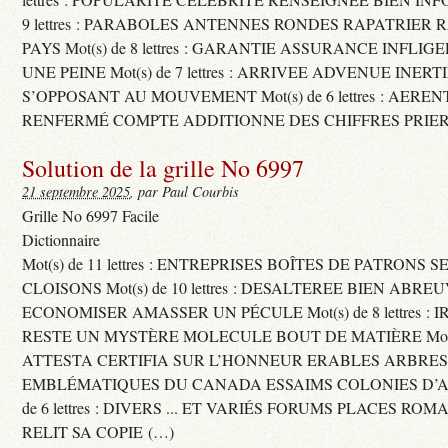
9 lettres : PARABOLES ANTENNES RONDES RAPATRIER
PAYS Mot(s) de 8 lettres : GARANTIE ASSURANCE INFLI
UNE PEINE Mot(s) de 7 lettres : ARRIVEE ADVENUE INER
S’OPPOSANT AU MOUVEMENT Mot(s) de 6 lettres : AERE
RENFERMÉ COMPTE ADDITIONNE DES CHIFFRES PRIER
Solution de la grille No 6997
21 septembre 2025
, par Paul Courbis
Grille No 6997 Facile
Dictionnaire
Mot(s) de 11 lettres : ENTREPRISES BOÎTES DE PATRONS
CLOISONS Mot(s) de 10 lettres : DESALTEREE BIEN ABRE
ECONOMISER AMASSER UN PÉCULE Mot(s) de 8 lettres : 
RESTE UN MYSTÈRE MOLECULE BOUT DE MATIÈRE Mot(s) d
ATTESTA CERTIFIA SUR L’HONNEUR ERABLES ARBRE
EMBLÉMATIQUES DU CANADA ESSAIMS COLONIES D’AB
de 6 lettres : DIVERS ... ET VARIÉS FORUMS PLACES RO
RELIT SA COPIE (…)