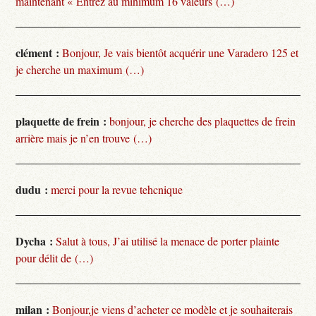
maintenant « Entrez au minimum 16 valeurs (…)
clément :
Bonjour, Je vais bientôt acquérir une Varadero 125 et
je cherche un maximum (…)
plaquette de frein :
bonjour, je cherche des plaquettes de frein
arrière mais je n’en trouve (…)
dudu :
merci pour la revue tehcnique
Dycha :
Salut à tous, J’ai utilisé la menace de porter plainte
pour délit de (…)
milan :
Bonjour,je viens d’acheter ce modèle et je souhaiterais