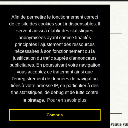
Courbis, « LE »
Afin de permettre le fonctionnement correct
Blog Officiel
de ce site des cookies sont indispensables. Il
servent aussi à établir des statistiques
anonymisées ayant comme finalités
Bienvenue
principales l'ajustement des ressources
Réalisations
nécessaires à son fonctionnement ou la
justification du trafic auprès d'annonceurs
Divers (et d’été)
publicitaires. En poursuivant votre navigation
vous acceptez ce traitement ainsi que
Annonces
l'enregistrement de données de navigation
Liens externes
liées à votre adresse IP, en particulier à des
fins statistiques, de debug et de lutte contre
Téléchargement
le piratage.
Pour en savoir plus
Contact
Compris
Courbis, « LE » Blog Officiel - je vous souhaite la bienvenue sur 