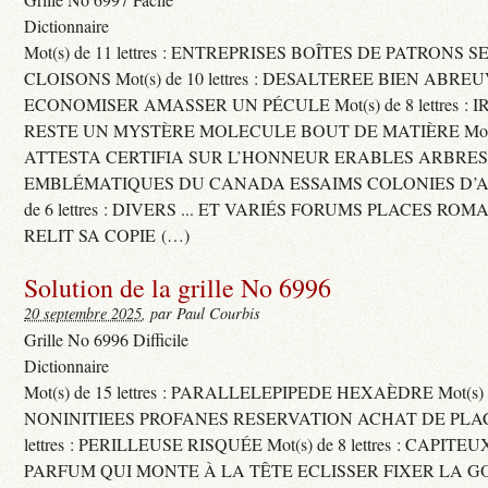
Dictionnaire
Mot(s) de 11 lettres : ENTREPRISES BOÎTES DE PATRONS
CLOISONS Mot(s) de 10 lettres : DESALTEREE BIEN ABRE
ECONOMISER AMASSER UN PÉCULE Mot(s) de 8 lettres : 
RESTE UN MYSTÈRE MOLECULE BOUT DE MATIÈRE Mot(s) d
ATTESTA CERTIFIA SUR L’HONNEUR ERABLES ARBRE
EMBLÉMATIQUES DU CANADA ESSAIMS COLONIES D’AB
de 6 lettres : DIVERS ... ET VARIÉS FORUMS PLACES RO
RELIT SA COPIE (…)
Solution de la grille No 6996
20 septembre 2025
, par Paul Courbis
Grille No 6996 Difficile
Dictionnaire
Mot(s) de 15 lettres : PARALLELEPIPEDE HEXAÈDRE Mot(s) de 
NONINITIEES PROFANES RESERVATION ACHAT DE PLACES
lettres : PERILLEUSE RISQUÉE Mot(s) de 8 lettres : CAPI
PARFUM QUI MONTE À LA TÊTE ECLISSER FIXER LA G