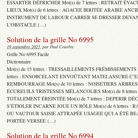
ESSARTER DÉFRICHER Mot(s) de 7 lettres : RETRAIT ÉV
LIEUX Mot(s) de 6 lettres : AGACEE IRRITÉE ARAIRE ANC
INSTRUMENT DE LABOUR CABRER SE DRESSER DEVA
L’OBSTACLE (…)
Solution de la grille No 6995
19 septembre 2025
, par Paul Courbis
Grille No 6995 Facile
Dictionnaire
Mot(s) de 15 lettres : TRESSAILLEMENTS FRÉMISSEMENTS M
lettres : ENSORCELANT ENVOÛTANT MATELASSURE C’
REMBOURRAGE Mot(s) de 10 lettres : NOISETIERS ARBRE
ÉCUREUILS TRISTESSES MÉLANCOLIES Mot(s) de 8 lettre
TOTALEMENT ÉREINTÉE Mot(s) de 7 lettres : DEPERIR DÉ
S’ÉTIOLER INCARNE JOUE UN RÔLE Mot(s) de 6 lettres :
OU VAUTOUR SAISIE ATTRAPÉE USAGEE QUI A ÉTÉ B
PORTÉE VERSEE (…)
Solution de la grille No 6994