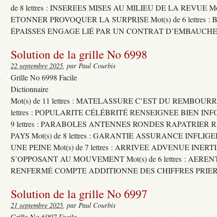
de 8 lettres : INSEREES MISES AU MILIEU DE LA REVUE Mot(s)
ETONNER PROVOQUER LA SURPRISE Mot(s) de 6 lettres :
ÉPAISSES ENGAGE LIÉ PAR UN CONTRAT D’EMBAUCHE
Solution de la grille No 6998
22 septembre 2025
, par Paul Courbis
Grille No 6998 Facile
Dictionnaire
Mot(s) de 11 lettres : MATELASSURE C’EST DU REMBOURRA
lettres : POPULARITE CÉLÉBRITÉ RENSEIGNEE BIEN INFO
9 lettres : PARABOLES ANTENNES RONDES RAPATRIER
PAYS Mot(s) de 8 lettres : GARANTIE ASSURANCE INFLI
UNE PEINE Mot(s) de 7 lettres : ARRIVEE ADVENUE INER
S’OPPOSANT AU MOUVEMENT Mot(s) de 6 lettres : AERE
RENFERMÉ COMPTE ADDITIONNE DES CHIFFRES PRIER
Solution de la grille No 6997
21 septembre 2025
, par Paul Courbis
Grille No 6997 Facile