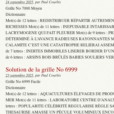
24 septembre 2025
, par Paul Courbis
Grille No 7000 Moyen
Dictionnaire
Mot(s) de 12 lettres : REDISTRIBUER RÉPARTIR AUTREME
RICHESSES Mot(s) de 11 lettres : INEPUISABLE INTARISSA
LACRYMOGENE QUI FAIT PLEURER Mot(s) de 9 lettres : P
DÉTERMINÉ À L’AVANCE RADIEUSES RAYONNANTES Mot(s) 
CALAMITE C’EST UNE CATASTROPHE RELIERAI ASSEMB
de 7 lettres : INERTES IMMOBILES LISERER BORDER D’U
de 6 lettres : ARSINS BOIS BRÛLÉS BABIES SOULIERS VE
Solution de la grille No 6999
23 septembre 2025
, par Paul Courbis
Grille No 6999 Facile
Dictionnaire
Mot(s) de 12 lettres : AQUACULTURES ÉLEVAGES DE PRO
MER Mot(s) de 11 lettres : LABORATOIRE CENTRE D’ANALYS
lettres : POPULARITE CÉLÉBRITÉ REGULARISE RÈGLE S
THESAURISE AMASSE UN PÉCULE VOLUMINEUX ENCOM