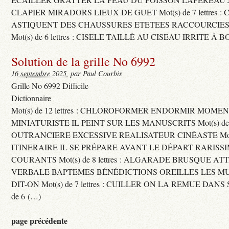
CLAPIER MIRADORS LIEUX DE GUET Mot(s) de 7 lettres : 
ASTIQUENT DES CHAUSSURES ETETEES RACCOURCIES
Mot(s) de 6 lettres : CISELE TAILLÉ AU CISEAU IRRITE À 
Solution de la grille No 6992
16 septembre 2025
, par Paul Courbis
Grille No 6992 Difficile
Dictionnaire
Mot(s) de 12 lettres : CHLOROFORMER ENDORMIR MO
MINIATURISTE IL PEINT SUR LES MANUSCRITS Mot(s) de 11 
OUTRANCIERE EXCESSIVE REALISATEUR CINÉASTE Mot(s) d
ITINERAIRE IL SE PRÉPARE AVANT LE DÉPART RARISS
COURANTS Mot(s) de 8 lettres : ALGARADE BRUSQUE A
VERBALE BAPTEMES BÉNÉDICTIONS OREILLES LES MU
DIT-ON Mot(s) de 7 lettres : CUILLER ON LA REMUE DANS 
de 6 (…)
page précédente