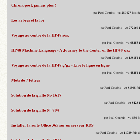
Chronopost, jamais plus !
par Paul Courbis - vu
289427
fois d
Les arbres et la loi
par Paul Courbis - vu
772160
f
Voyage au centre de la HP48 s/sx
par Paul Courbis - vu
65255
f
HP48 Machine Language - A Journey to the Center of the HP48 s/sx
par Paul Courbis - vu
138154
f
Voyage au centre de la HP48 g/gx - Lire le ligne en ligne
par Paul Courbis - vu
45254
f
Mots de 7 lettres
par Paul Courbis - vu
81908
foi
Solution de la grille No 1617
par Paul Courbis - vu
8428
f
Solution de la grille N° 804
par Paul Courbis - vu
836
fo
Installer la suite Office 365 sur un serveur RDS
par Paul Courbis - vu
11789
fois d
Solution de la grille No 5814