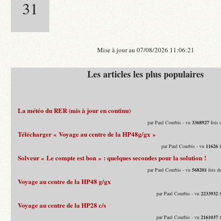
31
Mise à jour au 07/08/2026 11:06:21
Les articles les plus populaires
La météo du RER (mis à jour en continu)
par Paul Courbis - vu
3368927
fois 
Télécharger « Voyage au centre de la HP48g/gx »
par Paul Courbis - vu
11626
f
Solveur « Le compte est bon » : quelques secondes pour la solution !
par Paul Courbis - vu
568201
fois d
Voyage au centre de la HP48 g/gx
par Paul Courbis - vu
2233932
f
Voyage au centre de la HP28 c/s
par Paul Courbis - vu
2161037
f