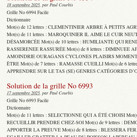
18 septembre 2025
, par Paul Courbis
Grille No 6994 Facile
Dictionnaire
Mot(s) de 12 lettres : CLEMENTINIER ARBRE À PETITS A
Mot(s) de 11 lettres : MAROQUINIER IL AIME LE CUIR NE
DÉSAMORCÉE Mot(s) de 10 lettres : HUMILIANTE QUI R
RASSERENEE RASSURÉE Mot(s) de 8 lettres : DIMINUEE A
AMOINDRIE OURAGANS CYCLONES PLAISIRS MOMENTS
ÊTRE Mot(s) de 7 lettres : RAMASSE CUEILLI Mot(s) de 6 let
APPRENDRE SUR LE TAS (SE) GENRES CATÉGORIES D’
Solution de la grille No 6993
17 septembre 2025
, par Paul Courbis
Grille No 6993 Facile
Dictionnaire
Mot(s) de 11 lettres : SELECTIONNE QUI A ÉTÉ CHOISI Mot(s) d
RECUEILLIR PRENDRE CHEZ-SOI Mot(s) de 9 lettres : D
APPORTER LA PREUVE Mot(s) de 8 lettres : BLESSERA FE
ECAILLER GRATTER LA PEAU DU POISSON LAPEREAU 