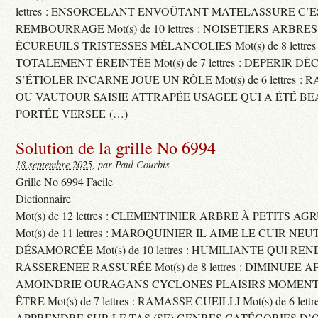
lettres : ENSORCELANT ENVOÛTANT MATELASSURE C’
REMBOURRAGE Mot(s) de 10 lettres : NOISETIERS ARBRE
ÉCUREUILS TRISTESSES MÉLANCOLIES Mot(s) de 8 lettre
TOTALEMENT ÉREINTÉE Mot(s) de 7 lettres : DEPERIR DÉ
S’ÉTIOLER INCARNE JOUE UN RÔLE Mot(s) de 6 lettres :
OU VAUTOUR SAISIE ATTRAPÉE USAGEE QUI A ÉTÉ B
PORTÉE VERSEE (…)
Solution de la grille No 6994
18 septembre 2025
, par Paul Courbis
Grille No 6994 Facile
Dictionnaire
Mot(s) de 12 lettres : CLEMENTINIER ARBRE À PETITS A
Mot(s) de 11 lettres : MAROQUINIER IL AIME LE CUIR NE
DÉSAMORCÉE Mot(s) de 10 lettres : HUMILIANTE QUI R
RASSERENEE RASSURÉE Mot(s) de 8 lettres : DIMINUEE A
AMOINDRIE OURAGANS CYCLONES PLAISIRS MOMENTS
ÊTRE Mot(s) de 7 lettres : RAMASSE CUEILLI Mot(s) de 6 let
APPRENDRE SUR LE TAS (SE) GENRES CATÉGORIES D’