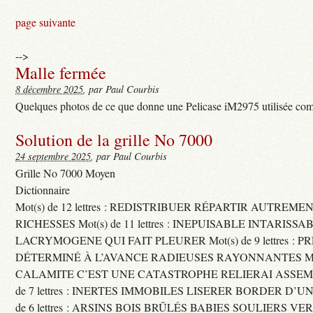
page suivante
-->
Malle fermée
8 décembre 2025
, par Paul Courbis
Quelques photos de ce que donne une Pelicase iM2975 utilisée com
Solution de la grille No 7000
24 septembre 2025
, par Paul Courbis
Grille No 7000 Moyen
Dictionnaire
Mot(s) de 12 lettres : REDISTRIBUER RÉPARTIR AUTREME
RICHESSES Mot(s) de 11 lettres : INEPUISABLE INTARISSA
LACRYMOGENE QUI FAIT PLEURER Mot(s) de 9 lettres : P
DÉTERMINÉ À L’AVANCE RADIEUSES RAYONNANTES Mot(s) 
CALAMITE C’EST UNE CATASTROPHE RELIERAI ASSEMB
de 7 lettres : INERTES IMMOBILES LISERER BORDER D’U
de 6 lettres : ARSINS BOIS BRÛLÉS BABIES SOULIERS VE