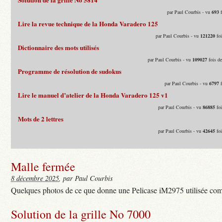
par Paul Courbis - vu
693
f
Lire la revue technique de la Honda Varadero 125
par Paul Courbis - vu
121220
foi
Dictionnaire des mots utilisés
par Paul Courbis - vu
109027
fois d
Programme de résolution de sudokus
par Paul Courbis - vu
6797
f
Lire le manuel d’atelier de la Honda Varadero 125 v1
par Paul Courbis - vu
86885
foi
Mots de 2 lettres
par Paul Courbis - vu
42645
foi
Malle fermée
8 décembre 2025
, par Paul Courbis
Quelques photos de ce que donne une Pelicase iM2975 utilisée com
Solution de la grille No 7000