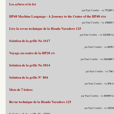
Les arbres et la loi
par Paul Courbis - vu
772207
f
HP48 Machine Language - A Journey to the Center of the HP48 s/sx
par Paul Courbis - vu
138203
f
Lire la revue technique de la Honda Varadero 125
par Paul Courbis - vu
121258
foi
Solution de la grille No 1617
par Paul Courbis - vu
8470
f
Voyage au centre de la HP28 c/s
par Paul Courbis - vu
2161085
f
Solution de la grille No 5814
par Paul Courbis - vu
736
f
Solution de la grille N° 804
par Paul Courbis - vu
876
fo
Mots de 7 lettres
par Paul Courbis - vu
81949
foi
Revue technique de la Honda Varadero 125
par Paul Courbis - vu
32534
Solution de la grille No 4520