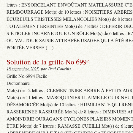
lettres : ENSORCELANT ENVOÛTANT MATELASSURE C’
REMBOURRAGE Mot(s) de 10 lettres : NOISETIERS ARBRE
ÉCUREUILS TRISTESSES MÉLANCOLIES Mot(s) de 8 lettre
TOTALEMENT ÉREINTÉE Mot(s) de 7 lettres : DEPERIR DÉ
S’ÉTIOLER INCARNE JOUE UN RÔLE Mot(s) de 6 lettres :
OU VAUTOUR SAISIE ATTRAPÉE USAGEE QUI A ÉTÉ B
PORTÉE VERSEE (…)
Solution de la grille No 6994
18 septembre 2025
, par Paul Courbis
Grille No 6994 Facile
Dictionnaire
Mot(s) de 12 lettres : CLEMENTINIER ARBRE À PETITS A
Mot(s) de 11 lettres : MAROQUINIER IL AIME LE CUIR NE
DÉSAMORCÉE Mot(s) de 10 lettres : HUMILIANTE QUI R
RASSERENEE RASSURÉE Mot(s) de 8 lettres : DIMINUEE A
AMOINDRIE OURAGANS CYCLONES PLAISIRS MOMENTS
ÊTRE Mot(s) de 7 lettres : RAMASSE CUEILLI Mot(s) de 6 let
APPRENDRE SUR LE TAS (SE) GENRES CATÉGORIES D’