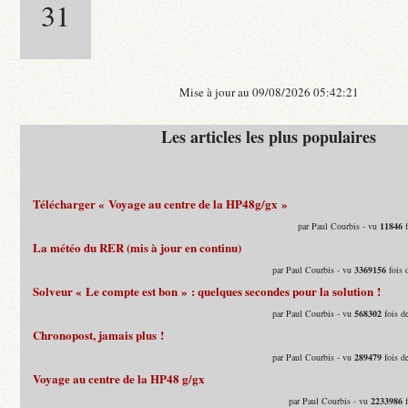
31
Mise à jour au 09/08/2026 05:42:21
Les articles les plus populaires
Télécharger « Voyage au centre de la HP48g/gx »
par Paul Courbis - vu
11846
f
La météo du RER (mis à jour en continu)
par Paul Courbis - vu
3369156
fois 
Solveur « Le compte est bon » : quelques secondes pour la solution !
par Paul Courbis - vu
568302
fois d
Chronopost, jamais plus !
par Paul Courbis - vu
289479
fois d
Voyage au centre de la HP48 g/gx
par Paul Courbis - vu
2233986
f