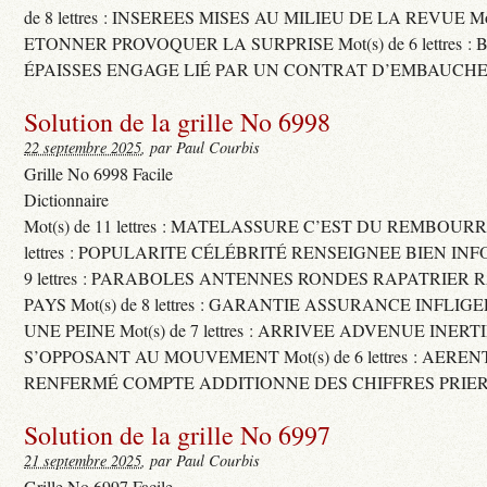
de 8 lettres : INSEREES MISES AU MILIEU DE LA REVUE Mot(s)
ETONNER PROVOQUER LA SURPRISE Mot(s) de 6 lettres :
ÉPAISSES ENGAGE LIÉ PAR UN CONTRAT D’EMBAUCHE
Solution de la grille No 6998
22 septembre 2025
, par Paul Courbis
Grille No 6998 Facile
Dictionnaire
Mot(s) de 11 lettres : MATELASSURE C’EST DU REMBOURRA
lettres : POPULARITE CÉLÉBRITÉ RENSEIGNEE BIEN INFO
9 lettres : PARABOLES ANTENNES RONDES RAPATRIER
PAYS Mot(s) de 8 lettres : GARANTIE ASSURANCE INFLI
UNE PEINE Mot(s) de 7 lettres : ARRIVEE ADVENUE INER
S’OPPOSANT AU MOUVEMENT Mot(s) de 6 lettres : AERE
RENFERMÉ COMPTE ADDITIONNE DES CHIFFRES PRIER
Solution de la grille No 6997
21 septembre 2025
, par Paul Courbis
Grille No 6997 Facile