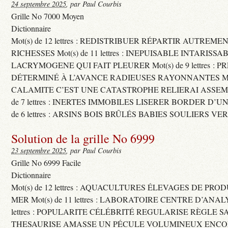
24 septembre 2025
, par Paul Courbis
Grille No 7000 Moyen
Dictionnaire
Mot(s) de 12 lettres : REDISTRIBUER RÉPARTIR AUTREME
RICHESSES Mot(s) de 11 lettres : INEPUISABLE INTARISSA
LACRYMOGENE QUI FAIT PLEURER Mot(s) de 9 lettres : P
DÉTERMINÉ À L’AVANCE RADIEUSES RAYONNANTES Mot(s) 
CALAMITE C’EST UNE CATASTROPHE RELIERAI ASSEMB
de 7 lettres : INERTES IMMOBILES LISERER BORDER D’U
de 6 lettres : ARSINS BOIS BRÛLÉS BABIES SOULIERS VE
Solution de la grille No 6999
23 septembre 2025
, par Paul Courbis
Grille No 6999 Facile
Dictionnaire
Mot(s) de 12 lettres : AQUACULTURES ÉLEVAGES DE PRO
MER Mot(s) de 11 lettres : LABORATOIRE CENTRE D’ANALYS
lettres : POPULARITE CÉLÉBRITÉ REGULARISE RÈGLE S
THESAURISE AMASSE UN PÉCULE VOLUMINEUX ENCOM