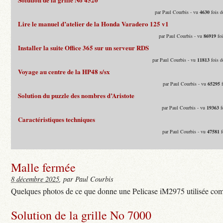
par Paul Courbis - vu
4630
fois d
Lire le manuel d’atelier de la Honda Varadero 125 v1
par Paul Courbis - vu
86919
foi
Installer la suite Office 365 sur un serveur RDS
par Paul Courbis - vu
11813
fois d
Voyage au centre de la HP48 s/sx
par Paul Courbis - vu
65295
f
Solution du puzzle des nombres d’Aristote
par Paul Courbis - vu
19363
f
Caractéristiques techniques
par Paul Courbis - vu
47581
f
Malle fermée
8 décembre 2025
, par Paul Courbis
Quelques photos de ce que donne une Pelicase iM2975 utilisée com
Solution de la grille No 7000