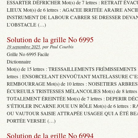
ESSARTER DÉFRICHER Mot(s) de 7 lettres : RETRAIT ÉV
LIEUX Mot(s) de 6 lettres : AGACEE IRRITÉE ARAIRE ANC
INSTRUMENT DE LABOUR CABRER SE DRESSER DEVA
L’OBSTACLE (…)
Solution de la grille No 6995
19 septembre 2025
, par Paul Courbis
Grille No 6995 Facile
Dictionnaire
Mot(s) de 15 lettres : TRESSAILLEMENTS FRÉMISSEMENTS M
lettres : ENSORCELANT ENVOÛTANT MATELASSURE C’
REMBOURRAGE Mot(s) de 10 lettres : NOISETIERS ARBRE
ÉCUREUILS TRISTESSES MÉLANCOLIES Mot(s) de 8 lettre
TOTALEMENT ÉREINTÉE Mot(s) de 7 lettres : DEPERIR DÉ
S’ÉTIOLER INCARNE JOUE UN RÔLE Mot(s) de 6 lettres :
OU VAUTOUR SAISIE ATTRAPÉE USAGEE QUI A ÉTÉ B
PORTÉE VERSEE (…)
Solution de la grille No 6994