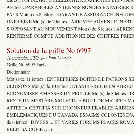
9 lettres : PARABOLES ANTENNES RONDES RAPATRIER
PAYS Mot(s) de 8 lettres : GARANTIE ASSURANCE INFLI
UNE PEINE Mot(s) de 7 lettres : ARRIVEE ADVENUE INER
S’OPPOSANT AU MOUVEMENT Mot(s) de 6 lettres : AERE
RENFERMÉ COMPTE ADDITIONNE DES CHIFFRES PRIER
Solution de la grille No 6997
21 septembre 2025
, par Paul Courbis
Grille No 6997 Facile
Dictionnaire
Mot(s) de 11 lettres : ENTREPRISES BOÎTES DE PATRONS
CLOISONS Mot(s) de 10 lettres : DESALTEREE BIEN ABRE
ECONOMISER AMASSER UN PÉCULE Mot(s) de 8 lettres : 
RESTE UN MYSTÈRE MOLECULE BOUT DE MATIÈRE Mot(s) d
ATTESTA CERTIFIA SUR L’HONNEUR ERABLES ARBRE
EMBLÉMATIQUES DU CANADA ESSAIMS COLONIES D’AB
de 6 lettres : DIVERS ... ET VARIÉS FORUMS PLACES RO
RELIT SA COPIE (…)