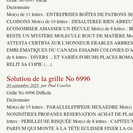
Dictionnaire
Mot(s) de 11 lettres : ENTREPRISES BOÎTES DE PATRONS
CLOISONS Mot(s) de 10 lettres : DESALTEREE BIEN ABRE
ECONOMISER AMASSER UN PÉCULE Mot(s) de 8 lettres : 
RESTE UN MYSTÈRE MOLECULE BOUT DE MATIÈRE Mot(s) d
ATTESTA CERTIFIA SUR L’HONNEUR ERABLES ARBRE
EMBLÉMATIQUES DU CANADA ESSAIMS COLONIES D’AB
de 6 lettres : DIVERS ... ET VARIÉS FORUMS PLACES RO
RELIT SA COPIE (…)
Solution de la grille No 6996
20 septembre 2025
, par Paul Courbis
Grille No 6996 Difficile
Dictionnaire
Mot(s) de 15 lettres : PARALLELEPIPEDE HEXAÈDRE Mot(s) de 
NONINITIEES PROFANES RESERVATION ACHAT DE PLACES
lettres : PERILLEUSE RISQUÉE Mot(s) de 8 lettres : CAPI
PARFUM QUI MONTE À LA TÊTE ECLISSER FIXER LA G