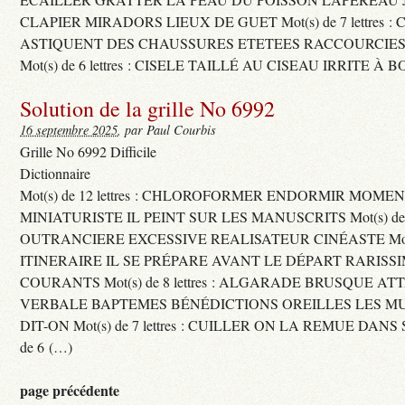
CLAPIER MIRADORS LIEUX DE GUET Mot(s) de 7 lettres : 
ASTIQUENT DES CHAUSSURES ETETEES RACCOURCIES
Mot(s) de 6 lettres : CISELE TAILLÉ AU CISEAU IRRITE À 
Solution de la grille No 6992
16 septembre 2025
, par Paul Courbis
Grille No 6992 Difficile
Dictionnaire
Mot(s) de 12 lettres : CHLOROFORMER ENDORMIR MO
MINIATURISTE IL PEINT SUR LES MANUSCRITS Mot(s) de 11 
OUTRANCIERE EXCESSIVE REALISATEUR CINÉASTE Mot(s) d
ITINERAIRE IL SE PRÉPARE AVANT LE DÉPART RARISS
COURANTS Mot(s) de 8 lettres : ALGARADE BRUSQUE A
VERBALE BAPTEMES BÉNÉDICTIONS OREILLES LES MU
DIT-ON Mot(s) de 7 lettres : CUILLER ON LA REMUE DANS 
de 6 (…)
page précédente