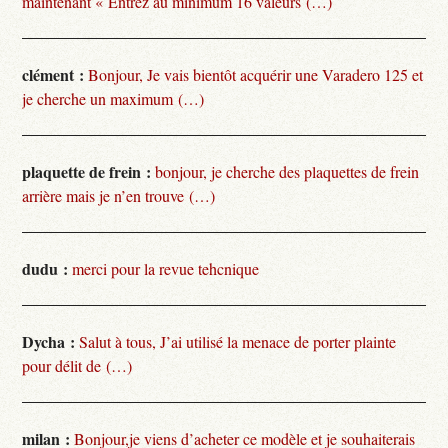
maintenant « Entrez au minimum 16 valeurs (…)
clément :
Bonjour, Je vais bientôt acquérir une Varadero 125 et
je cherche un maximum (…)
plaquette de frein :
bonjour, je cherche des plaquettes de frein
arrière mais je n’en trouve (…)
dudu :
merci pour la revue tehcnique
Dycha :
Salut à tous, J’ai utilisé la menace de porter plainte
pour délit de (…)
milan :
Bonjour,je viens d’acheter ce modèle et je souhaiterais