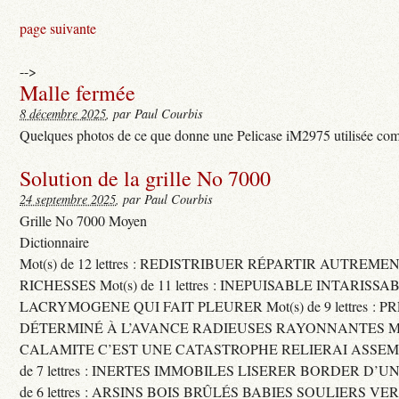
page suivante
-->
Malle fermée
8 décembre 2025
, par Paul Courbis
Quelques photos de ce que donne une Pelicase iM2975 utilisée com
Solution de la grille No 7000
24 septembre 2025
, par Paul Courbis
Grille No 7000 Moyen
Dictionnaire
Mot(s) de 12 lettres : REDISTRIBUER RÉPARTIR AUTREME
RICHESSES Mot(s) de 11 lettres : INEPUISABLE INTARISSA
LACRYMOGENE QUI FAIT PLEURER Mot(s) de 9 lettres : P
DÉTERMINÉ À L’AVANCE RADIEUSES RAYONNANTES Mot(s) 
CALAMITE C’EST UNE CATASTROPHE RELIERAI ASSEMB
de 7 lettres : INERTES IMMOBILES LISERER BORDER D’U
de 6 lettres : ARSINS BOIS BRÛLÉS BABIES SOULIERS VE