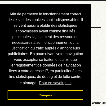
Courbis, « LE »
Afin de permettre le fonctionnement correct
Blog Officiel
de ce site des cookies sont indispensables. Il
servent aussi à établir des statistiques
anonymisées ayant comme finalités
Bienvenue
principales l'ajustement des ressources
Réalisations
nécessaires à son fonctionnement ou la
justification du trafic auprès d'annonceurs
Divers (et d’été)
publicitaires. En poursuivant votre navigation
vous acceptez ce traitement ainsi que
Annonces
l'enregistrement de données de navigation
Liens externes
liées à votre adresse IP, en particulier à des
fins statistiques, de debug et de lutte contre
Téléchargement
le piratage.
Pour en savoir plus
Contact
Compris
Courbis, « LE » Blog Officiel - je vous souhaite la bienvenue sur 