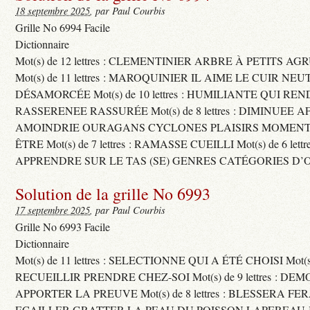
18 septembre 2025
, par Paul Courbis
Grille No 6994 Facile
Dictionnaire
Mot(s) de 12 lettres : CLEMENTINIER ARBRE À PETITS A
Mot(s) de 11 lettres : MAROQUINIER IL AIME LE CUIR NE
DÉSAMORCÉE Mot(s) de 10 lettres : HUMILIANTE QUI R
RASSERENEE RASSURÉE Mot(s) de 8 lettres : DIMINUEE A
AMOINDRIE OURAGANS CYCLONES PLAISIRS MOMENTS
ÊTRE Mot(s) de 7 lettres : RAMASSE CUEILLI Mot(s) de 6 let
APPRENDRE SUR LE TAS (SE) GENRES CATÉGORIES D’
Solution de la grille No 6993
17 septembre 2025
, par Paul Courbis
Grille No 6993 Facile
Dictionnaire
Mot(s) de 11 lettres : SELECTIONNE QUI A ÉTÉ CHOISI Mot(s) d
RECUEILLIR PRENDRE CHEZ-SOI Mot(s) de 9 lettres : D
APPORTER LA PREUVE Mot(s) de 8 lettres : BLESSERA FE
ECAILLER GRATTER LA PEAU DU POISSON LAPEREAU 