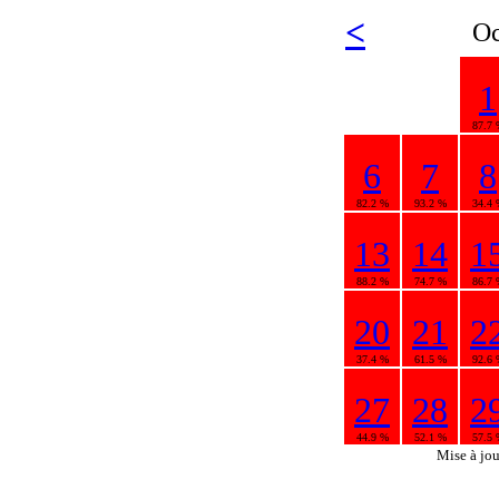
<
Oc
1
87.7 
6
7
8
82.2 %
93.2 %
34.4 
13
14
1
88.2 %
74.7 %
86.7 
20
21
2
37.4 %
61.5 %
92.6 
27
28
2
44.9 %
52.1 %
57.5 
Mise à jo