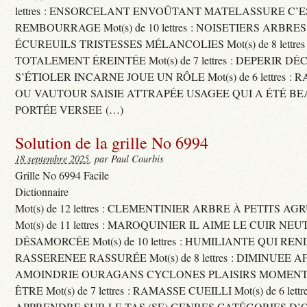
lettres : ENSORCELANT ENVOÛTANT MATELASSURE C’
REMBOURRAGE Mot(s) de 10 lettres : NOISETIERS ARBRE
ÉCUREUILS TRISTESSES MÉLANCOLIES Mot(s) de 8 lettre
TOTALEMENT ÉREINTÉE Mot(s) de 7 lettres : DEPERIR DÉ
S’ÉTIOLER INCARNE JOUE UN RÔLE Mot(s) de 6 lettres :
OU VAUTOUR SAISIE ATTRAPÉE USAGEE QUI A ÉTÉ B
PORTÉE VERSEE (…)
Solution de la grille No 6994
18 septembre 2025
, par Paul Courbis
Grille No 6994 Facile
Dictionnaire
Mot(s) de 12 lettres : CLEMENTINIER ARBRE À PETITS A
Mot(s) de 11 lettres : MAROQUINIER IL AIME LE CUIR NE
DÉSAMORCÉE Mot(s) de 10 lettres : HUMILIANTE QUI R
RASSERENEE RASSURÉE Mot(s) de 8 lettres : DIMINUEE A
AMOINDRIE OURAGANS CYCLONES PLAISIRS MOMENTS
ÊTRE Mot(s) de 7 lettres : RAMASSE CUEILLI Mot(s) de 6 let
APPRENDRE SUR LE TAS (SE) GENRES CATÉGORIES D’