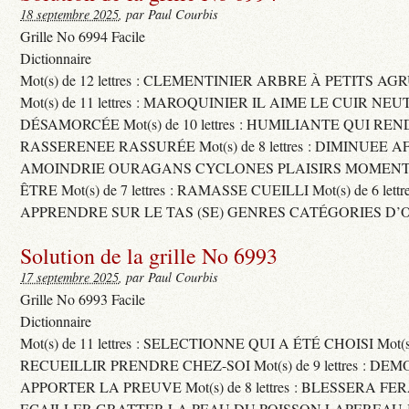
18 septembre 2025
, par Paul Courbis
Grille No 6994 Facile
Dictionnaire
Mot(s) de 12 lettres : CLEMENTINIER ARBRE À PETITS A
Mot(s) de 11 lettres : MAROQUINIER IL AIME LE CUIR NE
DÉSAMORCÉE Mot(s) de 10 lettres : HUMILIANTE QUI R
RASSERENEE RASSURÉE Mot(s) de 8 lettres : DIMINUEE A
AMOINDRIE OURAGANS CYCLONES PLAISIRS MOMENTS
ÊTRE Mot(s) de 7 lettres : RAMASSE CUEILLI Mot(s) de 6 let
APPRENDRE SUR LE TAS (SE) GENRES CATÉGORIES D’
Solution de la grille No 6993
17 septembre 2025
, par Paul Courbis
Grille No 6993 Facile
Dictionnaire
Mot(s) de 11 lettres : SELECTIONNE QUI A ÉTÉ CHOISI Mot(s) d
RECUEILLIR PRENDRE CHEZ-SOI Mot(s) de 9 lettres : D
APPORTER LA PREUVE Mot(s) de 8 lettres : BLESSERA FE
ECAILLER GRATTER LA PEAU DU POISSON LAPEREAU 