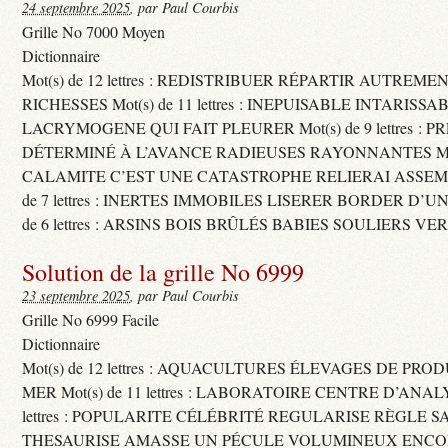
24 septembre 2025
, par Paul Courbis
Grille No 7000 Moyen
Dictionnaire
Mot(s) de 12 lettres : REDISTRIBUER RÉPARTIR AUTREME
RICHESSES Mot(s) de 11 lettres : INEPUISABLE INTARISSA
LACRYMOGENE QUI FAIT PLEURER Mot(s) de 9 lettres : P
DÉTERMINÉ À L’AVANCE RADIEUSES RAYONNANTES Mot(s) 
CALAMITE C’EST UNE CATASTROPHE RELIERAI ASSEMB
de 7 lettres : INERTES IMMOBILES LISERER BORDER D’U
de 6 lettres : ARSINS BOIS BRÛLÉS BABIES SOULIERS VE
Solution de la grille No 6999
23 septembre 2025
, par Paul Courbis
Grille No 6999 Facile
Dictionnaire
Mot(s) de 12 lettres : AQUACULTURES ÉLEVAGES DE PRO
MER Mot(s) de 11 lettres : LABORATOIRE CENTRE D’ANALYS
lettres : POPULARITE CÉLÉBRITÉ REGULARISE RÈGLE S
THESAURISE AMASSE UN PÉCULE VOLUMINEUX ENCOM