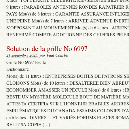
9 lettres : PARABOLES ANTENNES RONDES RAPATRIER
PAYS Mot(s) de 8 lettres : GARANTIE ASSURANCE INFLI
UNE PEINE Mot(s) de 7 lettres : ARRIVEE ADVENUE INER
S’OPPOSANT AU MOUVEMENT Mot(s) de 6 lettres : AERE
RENFERMÉ COMPTE ADDITIONNE DES CHIFFRES PRIER
Solution de la grille No 6997
21 septembre 2025
, par Paul Courbis
Grille No 6997 Facile
Dictionnaire
Mot(s) de 11 lettres : ENTREPRISES BOÎTES DE PATRONS
CLOISONS Mot(s) de 10 lettres : DESALTEREE BIEN ABRE
ECONOMISER AMASSER UN PÉCULE Mot(s) de 8 lettres : 
RESTE UN MYSTÈRE MOLECULE BOUT DE MATIÈRE Mot(s) d
ATTESTA CERTIFIA SUR L’HONNEUR ERABLES ARBRE
EMBLÉMATIQUES DU CANADA ESSAIMS COLONIES D’AB
de 6 lettres : DIVERS ... ET VARIÉS FORUMS PLACES RO
RELIT SA COPIE (…)