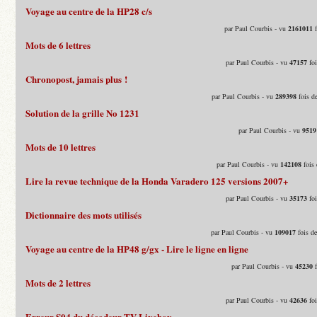
Voyage au centre de la HP28 c/s
par Paul Courbis - vu
2161011
f
Mots de 6 lettres
par Paul Courbis - vu
47157
foi
Chronopost, jamais plus !
par Paul Courbis - vu
289398
fois d
Solution de la grille No 1231
par Paul Courbis - vu
9519
Mots de 10 lettres
par Paul Courbis - vu
142108
fois 
Lire la revue technique de la Honda Varadero 125 versions 2007+
par Paul Courbis - vu
35173
foi
Dictionnaire des mots utilisés
par Paul Courbis - vu
109017
fois d
Voyage au centre de la HP48 g/gx - Lire le ligne en ligne
par Paul Courbis - vu
45230
f
Mots de 2 lettres
par Paul Courbis - vu
42636
foi
Erreur S04 du décodeur TV Livebox