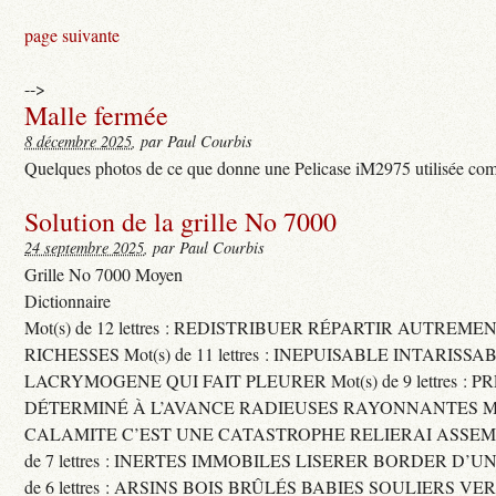
page suivante
-->
Malle fermée
8 décembre 2025
, par Paul Courbis
Quelques photos de ce que donne une Pelicase iM2975 utilisée com
Solution de la grille No 7000
24 septembre 2025
, par Paul Courbis
Grille No 7000 Moyen
Dictionnaire
Mot(s) de 12 lettres : REDISTRIBUER RÉPARTIR AUTREME
RICHESSES Mot(s) de 11 lettres : INEPUISABLE INTARISSA
LACRYMOGENE QUI FAIT PLEURER Mot(s) de 9 lettres : P
DÉTERMINÉ À L’AVANCE RADIEUSES RAYONNANTES Mot(s) 
CALAMITE C’EST UNE CATASTROPHE RELIERAI ASSEMB
de 7 lettres : INERTES IMMOBILES LISERER BORDER D’U
de 6 lettres : ARSINS BOIS BRÛLÉS BABIES SOULIERS VE