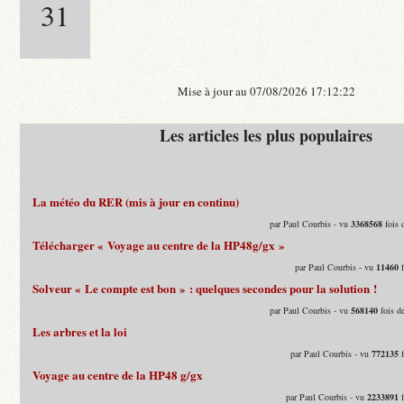
31
Mise à jour au 07/08/2026 17:12:22
Les articles les plus populaires
La météo du RER (mis à jour en continu)
par Paul Courbis - vu
3368568
fois 
Télécharger « Voyage au centre de la HP48g/gx »
par Paul Courbis - vu
11460
f
Solveur « Le compte est bon » : quelques secondes pour la solution !
par Paul Courbis - vu
568140
fois d
Les arbres et la loi
par Paul Courbis - vu
772135
f
Voyage au centre de la HP48 g/gx
par Paul Courbis - vu
2233891
f