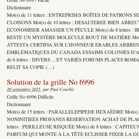
Dictionnaire
Mot(s) de 11 lettres : ENTREPRISES BOÎTES DE PATRONS
CLOISONS Mot(s) de 10 lettres : DESALTEREE BIEN ABRE
ECONOMISER AMASSER UN PÉCULE Mot(s) de 8 lettres : 
RESTE UN MYSTÈRE MOLECULE BOUT DE MATIÈRE Mot(s) d
ATTESTA CERTIFIA SUR L’HONNEUR ERABLES ARBRE
EMBLÉMATIQUES DU CANADA ESSAIMS COLONIES D’AB
de 6 lettres : DIVERS ... ET VARIÉS FORUMS PLACES RO
RELIT SA COPIE (…)
Solution de la grille No 6996
20 septembre 2025
, par Paul Courbis
Grille No 6996 Difficile
Dictionnaire
Mot(s) de 15 lettres : PARALLELEPIPEDE HEXAÈDRE Mot(s) de 
NONINITIEES PROFANES RESERVATION ACHAT DE PLACES
lettres : PERILLEUSE RISQUÉE Mot(s) de 8 lettres : CAPI
PARFUM QUI MONTE À LA TÊTE ECLISSER FIXER LA G