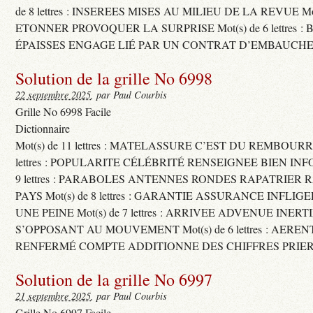
de 8 lettres : INSEREES MISES AU MILIEU DE LA REVUE Mot(s)
ETONNER PROVOQUER LA SURPRISE Mot(s) de 6 lettres :
ÉPAISSES ENGAGE LIÉ PAR UN CONTRAT D’EMBAUCHE
Solution de la grille No 6998
22 septembre 2025
, par Paul Courbis
Grille No 6998 Facile
Dictionnaire
Mot(s) de 11 lettres : MATELASSURE C’EST DU REMBOURRA
lettres : POPULARITE CÉLÉBRITÉ RENSEIGNEE BIEN INFO
9 lettres : PARABOLES ANTENNES RONDES RAPATRIER
PAYS Mot(s) de 8 lettres : GARANTIE ASSURANCE INFLI
UNE PEINE Mot(s) de 7 lettres : ARRIVEE ADVENUE INER
S’OPPOSANT AU MOUVEMENT Mot(s) de 6 lettres : AERE
RENFERMÉ COMPTE ADDITIONNE DES CHIFFRES PRIER
Solution de la grille No 6997
21 septembre 2025
, par Paul Courbis
Grille No 6997 Facile