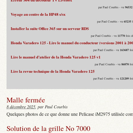
par Paul Courbis - vu
96532
Voyage au centre de la HP48 s/sx
par Paul Courbis - vu
65235
f
Installer la suite Office 365 sur un serveur RDS
par Paul Courbis - vu
11770
fois d
Honda Varadero 125 - Lire le manuel du conducteur (versions 2001 à 20
par Paul Courbis - vu
163687
foi
Lire le manuel d’atelier de la Honda Varadero 125 v1
par Paul Courbis - vu
86870
foi
Lire la revue technique de la Honda Varadero 125
par Paul Courbis - vu
121209
foi
Malle fermée
8 décembre 2025
, par Paul Courbis
Quelques photos de ce que donne une Pelicase iM2975 utilisée com
Solution de la grille No 7000