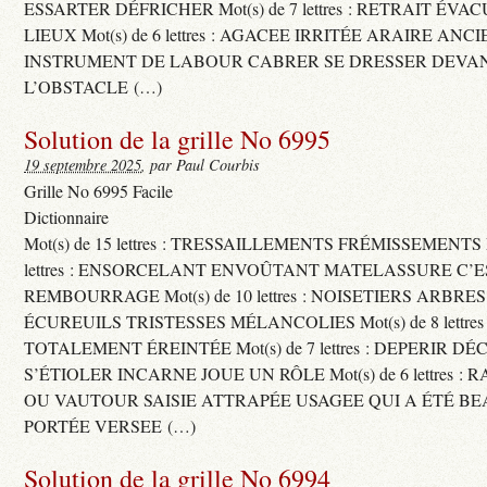
ESSARTER DÉFRICHER Mot(s) de 7 lettres : RETRAIT ÉV
LIEUX Mot(s) de 6 lettres : AGACEE IRRITÉE ARAIRE ANC
INSTRUMENT DE LABOUR CABRER SE DRESSER DEVA
L’OBSTACLE (…)
Solution de la grille No 6995
19 septembre 2025
, par Paul Courbis
Grille No 6995 Facile
Dictionnaire
Mot(s) de 15 lettres : TRESSAILLEMENTS FRÉMISSEMENTS M
lettres : ENSORCELANT ENVOÛTANT MATELASSURE C’
REMBOURRAGE Mot(s) de 10 lettres : NOISETIERS ARBRE
ÉCUREUILS TRISTESSES MÉLANCOLIES Mot(s) de 8 lettre
TOTALEMENT ÉREINTÉE Mot(s) de 7 lettres : DEPERIR DÉ
S’ÉTIOLER INCARNE JOUE UN RÔLE Mot(s) de 6 lettres :
OU VAUTOUR SAISIE ATTRAPÉE USAGEE QUI A ÉTÉ B
PORTÉE VERSEE (…)
Solution de la grille No 6994