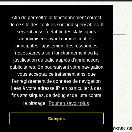
Courbis, « LE »
Afin de permettre le fonctionnement correct
Blog Officiel
de ce site des cookies sont indispensables. Il
servent aussi à établir des statistiques
anonymisées ayant comme finalités
Bienvenue
principales l'ajustement des ressources
Réalisations
nécessaires à son fonctionnement ou la
justification du trafic auprès d'annonceurs
Divers (et d’été)
publicitaires. En poursuivant votre navigation
vous acceptez ce traitement ainsi que
Annonces
l'enregistrement de données de navigation
Liens externes
liées à votre adresse IP, en particulier à des
fins statistiques, de debug et de lutte contre
Téléchargement
le piratage.
Pour en savoir plus
Contact
Compris
Courbis, « LE » Blog Officiel - je vous souhaite la bienvenue sur 