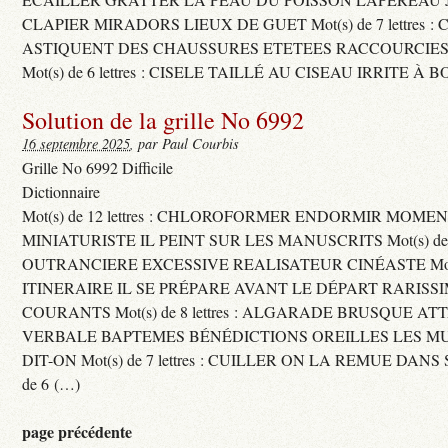
CLAPIER MIRADORS LIEUX DE GUET Mot(s) de 7 lettres : 
ASTIQUENT DES CHAUSSURES ETETEES RACCOURCIES
Mot(s) de 6 lettres : CISELE TAILLÉ AU CISEAU IRRITE À 
Solution de la grille No 6992
16 septembre 2025
, par Paul Courbis
Grille No 6992 Difficile
Dictionnaire
Mot(s) de 12 lettres : CHLOROFORMER ENDORMIR MO
MINIATURISTE IL PEINT SUR LES MANUSCRITS Mot(s) de 11 
OUTRANCIERE EXCESSIVE REALISATEUR CINÉASTE Mot(s) d
ITINERAIRE IL SE PRÉPARE AVANT LE DÉPART RARISS
COURANTS Mot(s) de 8 lettres : ALGARADE BRUSQUE A
VERBALE BAPTEMES BÉNÉDICTIONS OREILLES LES MU
DIT-ON Mot(s) de 7 lettres : CUILLER ON LA REMUE DANS 
de 6 (…)
page précédente