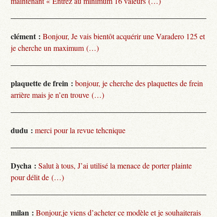
maintenant « Entrez au minimum 16 valeurs (…)
clément :
Bonjour, Je vais bientôt acquérir une Varadero 125 et
je cherche un maximum (…)
plaquette de frein :
bonjour, je cherche des plaquettes de frein
arrière mais je n’en trouve (…)
dudu :
merci pour la revue tehcnique
Dycha :
Salut à tous, J’ai utilisé la menace de porter plainte
pour délit de (…)
milan :
Bonjour,je viens d’acheter ce modèle et je souhaiterais