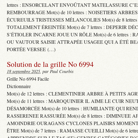
lettres : ENSORCELANT ENVOÛTANT MATELASSURE C’
REMBOURRAGE Mot(s) de 10 lettres : NOISETIERS ARBRE
ÉCUREUILS TRISTESSES MÉLANCOLIES Mot(s) de 8 lettre
TOTALEMENT ÉREINTÉE Mot(s) de 7 lettres : DEPERIR DÉ
S’ÉTIOLER INCARNE JOUE UN RÔLE Mot(s) de 6 lettres :
OU VAUTOUR SAISIE ATTRAPÉE USAGEE QUI A ÉTÉ B
PORTÉE VERSEE (…)
Solution de la grille No 6994
18 septembre 2025
, par Paul Courbis
Grille No 6994 Facile
Dictionnaire
Mot(s) de 12 lettres : CLEMENTINIER ARBRE À PETITS A
Mot(s) de 11 lettres : MAROQUINIER IL AIME LE CUIR NE
DÉSAMORCÉE Mot(s) de 10 lettres : HUMILIANTE QUI R
RASSERENEE RASSURÉE Mot(s) de 8 lettres : DIMINUEE A
AMOINDRIE OURAGANS CYCLONES PLAISIRS MOMENTS
ÊTRE Mot(s) de 7 lettres : RAMASSE CUEILLI Mot(s) de 6 let
APPRENDRE SUR LE TAS (SE) GENRES CATÉGORIES D’