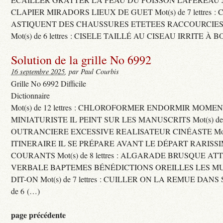
CLAPIER MIRADORS LIEUX DE GUET Mot(s) de 7 lettres : 
ASTIQUENT DES CHAUSSURES ETETEES RACCOURCIES
Mot(s) de 6 lettres : CISELE TAILLÉ AU CISEAU IRRITE À 
Solution de la grille No 6992
16 septembre 2025
, par Paul Courbis
Grille No 6992 Difficile
Dictionnaire
Mot(s) de 12 lettres : CHLOROFORMER ENDORMIR MO
MINIATURISTE IL PEINT SUR LES MANUSCRITS Mot(s) de 11 
OUTRANCIERE EXCESSIVE REALISATEUR CINÉASTE Mot(s) d
ITINERAIRE IL SE PRÉPARE AVANT LE DÉPART RARISS
COURANTS Mot(s) de 8 lettres : ALGARADE BRUSQUE A
VERBALE BAPTEMES BÉNÉDICTIONS OREILLES LES MU
DIT-ON Mot(s) de 7 lettres : CUILLER ON LA REMUE DANS 
de 6 (…)
page précédente