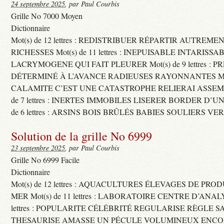
24 septembre 2025
, par Paul Courbis
Grille No 7000 Moyen
Dictionnaire
Mot(s) de 12 lettres : REDISTRIBUER RÉPARTIR AUTREME
RICHESSES Mot(s) de 11 lettres : INEPUISABLE INTARISSA
LACRYMOGENE QUI FAIT PLEURER Mot(s) de 9 lettres : P
DÉTERMINÉ À L’AVANCE RADIEUSES RAYONNANTES Mot(s) 
CALAMITE C’EST UNE CATASTROPHE RELIERAI ASSEMB
de 7 lettres : INERTES IMMOBILES LISERER BORDER D’U
de 6 lettres : ARSINS BOIS BRÛLÉS BABIES SOULIERS VE
Solution de la grille No 6999
23 septembre 2025
, par Paul Courbis
Grille No 6999 Facile
Dictionnaire
Mot(s) de 12 lettres : AQUACULTURES ÉLEVAGES DE PRO
MER Mot(s) de 11 lettres : LABORATOIRE CENTRE D’ANALYS
lettres : POPULARITE CÉLÉBRITÉ REGULARISE RÈGLE S
THESAURISE AMASSE UN PÉCULE VOLUMINEUX ENCOM