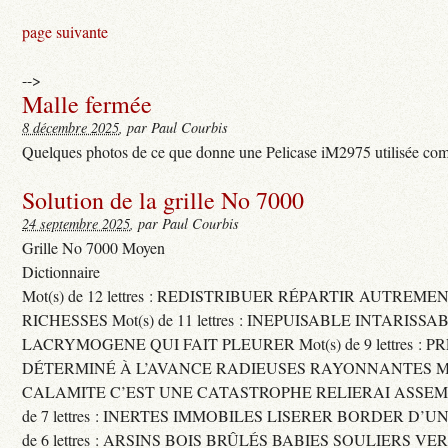
page suivante
-->
Malle fermée
8 décembre 2025
, par Paul Courbis
Quelques photos de ce que donne une Pelicase iM2975 utilisée com
Solution de la grille No 7000
24 septembre 2025
, par Paul Courbis
Grille No 7000 Moyen
Dictionnaire
Mot(s) de 12 lettres : REDISTRIBUER RÉPARTIR AUTREME
RICHESSES Mot(s) de 11 lettres : INEPUISABLE INTARISSA
LACRYMOGENE QUI FAIT PLEURER Mot(s) de 9 lettres : P
DÉTERMINÉ À L’AVANCE RADIEUSES RAYONNANTES Mot(s) 
CALAMITE C’EST UNE CATASTROPHE RELIERAI ASSEMB
de 7 lettres : INERTES IMMOBILES LISERER BORDER D’U
de 6 lettres : ARSINS BOIS BRÛLÉS BABIES SOULIERS VE