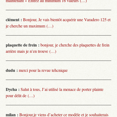
maintenant « Entrez au minimum 16 valeurs (…)
clément :
Bonjour, Je vais bientôt acquérir une Varadero 125 et
je cherche un maximum (…)
plaquette de frein :
bonjour, je cherche des plaquettes de frein
arrière mais je n’en trouve (…)
dudu :
merci pour la revue tehcnique
Dycha :
Salut à tous, J’ai utilisé la menace de porter plainte
pour délit de (…)
milan :
Bonjour,je viens d’acheter ce modèle et je souhaiterais