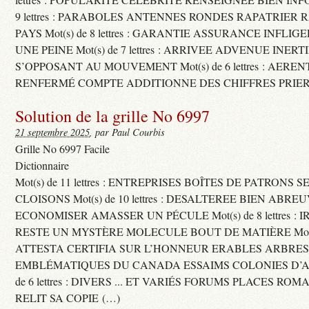
9 lettres : PARABOLES ANTENNES RONDES RAPATRIER
PAYS Mot(s) de 8 lettres : GARANTIE ASSURANCE INFLI
UNE PEINE Mot(s) de 7 lettres : ARRIVEE ADVENUE INER
S’OPPOSANT AU MOUVEMENT Mot(s) de 6 lettres : AERE
RENFERMÉ COMPTE ADDITIONNE DES CHIFFRES PRIER
Solution de la grille No 6997
21 septembre 2025
, par Paul Courbis
Grille No 6997 Facile
Dictionnaire
Mot(s) de 11 lettres : ENTREPRISES BOÎTES DE PATRONS
CLOISONS Mot(s) de 10 lettres : DESALTEREE BIEN ABRE
ECONOMISER AMASSER UN PÉCULE Mot(s) de 8 lettres : 
RESTE UN MYSTÈRE MOLECULE BOUT DE MATIÈRE Mot(s) d
ATTESTA CERTIFIA SUR L’HONNEUR ERABLES ARBRE
EMBLÉMATIQUES DU CANADA ESSAIMS COLONIES D’AB
de 6 lettres : DIVERS ... ET VARIÉS FORUMS PLACES RO
RELIT SA COPIE (…)