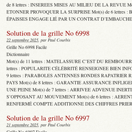
de 8 lettres : INSEREES MISES AU MILIEU DE LA REVUE Mot(s)
ETONNER PROVOQUER LA SURPRISE Mot(s) de 6 lettres :
ÉPAISSES ENGAGE LIÉ PAR UN CONTRAT D’EMBAUCHE
Solution de la grille No 6998
22 septembre 2025
, par Paul Courbis
Grille No 6998 Facile
Dictionnaire
Mot(s) de 11 lettres : MATELASSURE C’EST DU REMBOURRA
lettres : POPULARITE CÉLÉBRITÉ RENSEIGNEE BIEN INFO
9 lettres : PARABOLES ANTENNES RONDES RAPATRIER
PAYS Mot(s) de 8 lettres : GARANTIE ASSURANCE INFLI
UNE PEINE Mot(s) de 7 lettres : ARRIVEE ADVENUE INER
S’OPPOSANT AU MOUVEMENT Mot(s) de 6 lettres : AERE
RENFERMÉ COMPTE ADDITIONNE DES CHIFFRES PRIER
Solution de la grille No 6997
21 septembre 2025
, par Paul Courbis
Grille No 6997 Facile