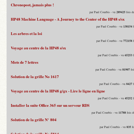
Chronopost, jamais plus !
par Paul Courbis - vu
289425
fois d
HP48 Machine Language - A Journey to the Center of the HP48 s/sx
par Paul Courbis - vu
138154
f
Les arbres et la loi
par Paul Courbis - vu
772158
f
Voyage au centre de la HP48 s/sx
par Paul Courbis - vu
65253
f
Mots de 7 lettres
par Paul Courbis - vu
81907
foi
Solution de la grille No 1617
par Paul Courbis - vu
8427
f
Voyage au centre de la HP48 g/gx - Lire le ligne en ligne
par Paul Courbis - vu
45252
f
Installer la suite Office 365 sur un serveur RDS
par Paul Courbis - vu
11788
fois d
Solution de la grille N° 804
par Paul Courbis - vu
835
fo
Solution de la grille No 5814