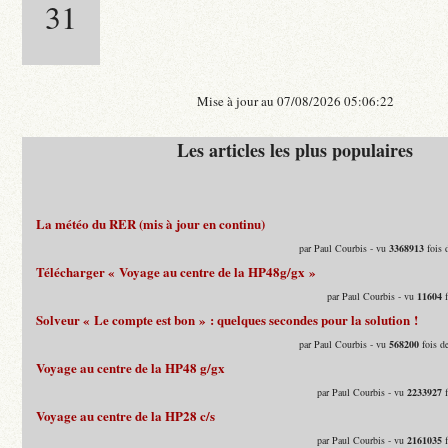
31
Mise à jour au 07/08/2026 05:06:22
Les articles les plus populaires
La météo du RER (mis à jour en continu)
par Paul Courbis - vu
3368913
fois 
Télécharger « Voyage au centre de la HP48g/gx »
par Paul Courbis - vu
11604
f
Solveur « Le compte est bon » : quelques secondes pour la solution !
par Paul Courbis - vu
568200
fois d
Voyage au centre de la HP48 g/gx
par Paul Courbis - vu
2233927
f
Voyage au centre de la HP28 c/s
par Paul Courbis - vu
2161035
f