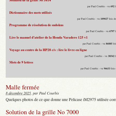
par Paul Courbis - vu
692
f
Dictionnaire des mots utilisés
par Paul Courbis - vu
109027
fois d
Programme de résolution de sudokus
par Paul Courbis - vu
6797
f
Lire le manuel d’atelier de la Honda Varadero 125 v1
par Paul Courbis - vu
86885
foi
Voyage au centre de la HP28 c/s : lire le livre en ligne
par Paul Courbis - vu
38542
f
Mots de 9 lettres
par Paul Courbis - vu
96633
fois 
Malle fermée
8 décembre 2025
, par Paul Courbis
Quelques photos de ce que donne une Pelicase iM2975 utilisée com
Solution de la grille No 7000