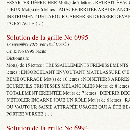
ESSARTER DÉFRICHER Mot(s) de 7 lettres : RETRAIT ÉV
LIEUX Mot(s) de 6 lettres : AGACEE IRRITÉE ARAIRE ANC
INSTRUMENT DE LABOUR CABRER SE DRESSER DEVA
L’OBSTACLE (…)
Solution de la grille No 6995
19 septembre 2025
, par Paul Courbis
Grille No 6995 Facile
Dictionnaire
Mot(s) de 15 lettres : TRESSAILLEMENTS FRÉMISSEMENTS M
lettres : ENSORCELANT ENVOÛTANT MATELASSURE C’
REMBOURRAGE Mot(s) de 10 lettres : NOISETIERS ARBRE
ÉCUREUILS TRISTESSES MÉLANCOLIES Mot(s) de 8 lettre
TOTALEMENT ÉREINTÉE Mot(s) de 7 lettres : DEPERIR DÉ
S’ÉTIOLER INCARNE JOUE UN RÔLE Mot(s) de 6 lettres :
OU VAUTOUR SAISIE ATTRAPÉE USAGEE QUI A ÉTÉ B
PORTÉE VERSEE (…)
Solution de la grille No 6994