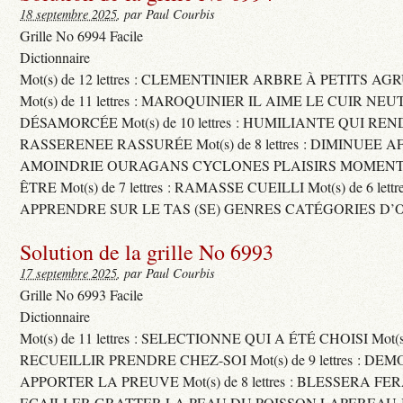
18 septembre 2025
, par Paul Courbis
Grille No 6994 Facile
Dictionnaire
Mot(s) de 12 lettres : CLEMENTINIER ARBRE À PETITS A
Mot(s) de 11 lettres : MAROQUINIER IL AIME LE CUIR NE
DÉSAMORCÉE Mot(s) de 10 lettres : HUMILIANTE QUI R
RASSERENEE RASSURÉE Mot(s) de 8 lettres : DIMINUEE A
AMOINDRIE OURAGANS CYCLONES PLAISIRS MOMENTS
ÊTRE Mot(s) de 7 lettres : RAMASSE CUEILLI Mot(s) de 6 let
APPRENDRE SUR LE TAS (SE) GENRES CATÉGORIES D’
Solution de la grille No 6993
17 septembre 2025
, par Paul Courbis
Grille No 6993 Facile
Dictionnaire
Mot(s) de 11 lettres : SELECTIONNE QUI A ÉTÉ CHOISI Mot(s) d
RECUEILLIR PRENDRE CHEZ-SOI Mot(s) de 9 lettres : D
APPORTER LA PREUVE Mot(s) de 8 lettres : BLESSERA FE
ECAILLER GRATTER LA PEAU DU POISSON LAPEREAU 