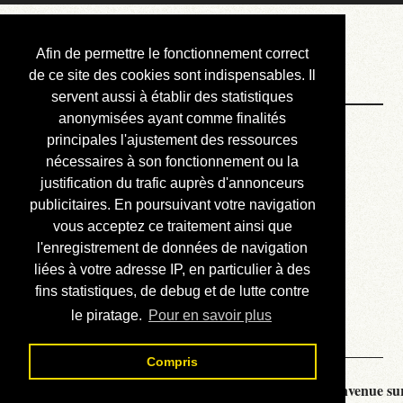
Courbis, « LE »
Afin de permettre le fonctionnement correct
Blog Officiel
de ce site des cookies sont indispensables. Il
servent aussi à établir des statistiques
anonymisées ayant comme finalités
Bienvenue
principales l'ajustement des ressources
Réalisations
nécessaires à son fonctionnement ou la
justification du trafic auprès d'annonceurs
Divers (et d’été)
publicitaires. En poursuivant votre navigation
vous acceptez ce traitement ainsi que
Annonces
l'enregistrement de données de navigation
Liens externes
liées à votre adresse IP, en particulier à des
fins statistiques, de debug et de lutte contre
Téléchargement
le piratage.
Pour en savoir plus
Contact
Compris
Courbis, « LE » Blog Officiel - je vous souhaite la bienvenue sur 