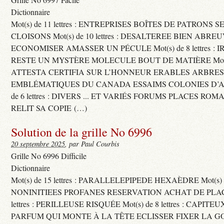
Dictionnaire
Mot(s) de 11 lettres : ENTREPRISES BOÎTES DE PATRONS
CLOISONS Mot(s) de 10 lettres : DESALTEREE BIEN ABRE
ECONOMISER AMASSER UN PÉCULE Mot(s) de 8 lettres : 
RESTE UN MYSTÈRE MOLECULE BOUT DE MATIÈRE Mot(s) d
ATTESTA CERTIFIA SUR L’HONNEUR ERABLES ARBRE
EMBLÉMATIQUES DU CANADA ESSAIMS COLONIES D’AB
de 6 lettres : DIVERS ... ET VARIÉS FORUMS PLACES RO
RELIT SA COPIE (…)
Solution de la grille No 6996
20 septembre 2025
, par Paul Courbis
Grille No 6996 Difficile
Dictionnaire
Mot(s) de 15 lettres : PARALLELEPIPEDE HEXAÈDRE Mot(s) de 
NONINITIEES PROFANES RESERVATION ACHAT DE PLACES
lettres : PERILLEUSE RISQUÉE Mot(s) de 8 lettres : CAPI
PARFUM QUI MONTE À LA TÊTE ECLISSER FIXER LA G