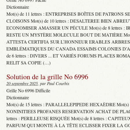
Dictionnaire
Mot(s) de 11 lettres : ENTREPRISES BOÎTES DE PATRONS
CLOISONS Mot(s) de 10 lettres : DESALTEREE BIEN ABRE
ECONOMISER AMASSER UN PÉCULE Mot(s) de 8 lettres : 
RESTE UN MYSTÈRE MOLECULE BOUT DE MATIÈRE Mot(s) d
ATTESTA CERTIFIA SUR L’HONNEUR ERABLES ARBRE
EMBLÉMATIQUES DU CANADA ESSAIMS COLONIES D’AB
de 6 lettres : DIVERS ... ET VARIÉS FORUMS PLACES RO
RELIT SA COPIE (…)
Solution de la grille No 6996
20 septembre 2025
, par Paul Courbis
Grille No 6996 Difficile
Dictionnaire
Mot(s) de 15 lettres : PARALLELEPIPEDE HEXAÈDRE Mot(s) de 
NONINITIEES PROFANES RESERVATION ACHAT DE PLACES
lettres : PERILLEUSE RISQUÉE Mot(s) de 8 lettres : CAPI
PARFUM QUI MONTE À LA TÊTE ECLISSER FIXER LA G