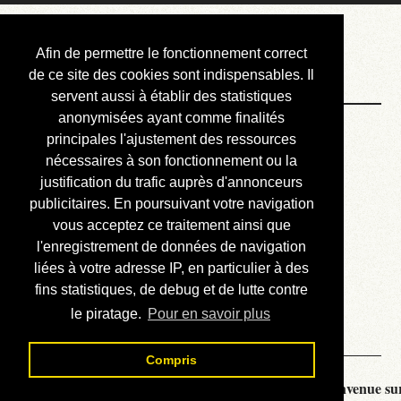
Courbis, « LE »
Afin de permettre le fonctionnement correct
Blog Officiel
de ce site des cookies sont indispensables. Il
servent aussi à établir des statistiques
anonymisées ayant comme finalités
Bienvenue
principales l'ajustement des ressources
Réalisations
nécessaires à son fonctionnement ou la
justification du trafic auprès d'annonceurs
Divers (et d’été)
publicitaires. En poursuivant votre navigation
vous acceptez ce traitement ainsi que
Annonces
l'enregistrement de données de navigation
Liens externes
liées à votre adresse IP, en particulier à des
fins statistiques, de debug et de lutte contre
Téléchargement
le piratage.
Pour en savoir plus
Contact
Compris
Courbis, « LE » Blog Officiel - je vous souhaite la bienvenue sur 