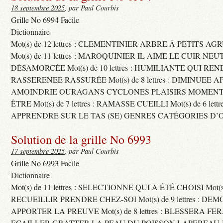
18 septembre 2025
, par Paul Courbis
Grille No 6994 Facile
Dictionnaire
Mot(s) de 12 lettres : CLEMENTINIER ARBRE À PETITS A
Mot(s) de 11 lettres : MAROQUINIER IL AIME LE CUIR NE
DÉSAMORCÉE Mot(s) de 10 lettres : HUMILIANTE QUI R
RASSERENEE RASSURÉE Mot(s) de 8 lettres : DIMINUEE A
AMOINDRIE OURAGANS CYCLONES PLAISIRS MOMENTS
ÊTRE Mot(s) de 7 lettres : RAMASSE CUEILLI Mot(s) de 6 let
APPRENDRE SUR LE TAS (SE) GENRES CATÉGORIES D’
Solution de la grille No 6993
17 septembre 2025
, par Paul Courbis
Grille No 6993 Facile
Dictionnaire
Mot(s) de 11 lettres : SELECTIONNE QUI A ÉTÉ CHOISI Mot(s) d
RECUEILLIR PRENDRE CHEZ-SOI Mot(s) de 9 lettres : D
APPORTER LA PREUVE Mot(s) de 8 lettres : BLESSERA FE
ECAILLER GRATTER LA PEAU DU POISSON LAPEREAU 