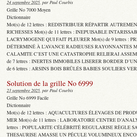
24 septembre 2025
, par Paul Courbis
Grille No 7000 Moyen
Dictionnaire
Mot(s) de 12 lettres : REDISTRIBUER RÉPARTIR AUTREME
RICHESSES Mot(s) de 11 lettres : INEPUISABLE INTARISSA
LACRYMOGENE QUI FAIT PLEURER Mot(s) de 9 lettres : P
DÉTERMINÉ À L’AVANCE RADIEUSES RAYONNANTES Mot(s) 
CALAMITE C’EST UNE CATASTROPHE RELIERAI ASSEMB
de 7 lettres : INERTES IMMOBILES LISERER BORDER D’U
de 6 lettres : ARSINS BOIS BRÛLÉS BABIES SOULIERS VE
Solution de la grille No 6999
23 septembre 2025
, par Paul Courbis
Grille No 6999 Facile
Dictionnaire
Mot(s) de 12 lettres : AQUACULTURES ÉLEVAGES DE PRO
MER Mot(s) de 11 lettres : LABORATOIRE CENTRE D’ANALYS
lettres : POPULARITE CÉLÉBRITÉ REGULARISE RÈGLE S
THESAURISE AMASSE UN PÉCULE VOLUMINEUX ENCOM