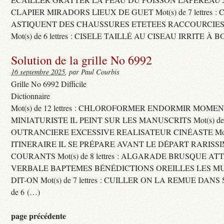
CLAPIER MIRADORS LIEUX DE GUET Mot(s) de 7 lettres : 
ASTIQUENT DES CHAUSSURES ETETEES RACCOURCIES
Mot(s) de 6 lettres : CISELE TAILLÉ AU CISEAU IRRITE À 
Solution de la grille No 6992
16 septembre 2025
, par Paul Courbis
Grille No 6992 Difficile
Dictionnaire
Mot(s) de 12 lettres : CHLOROFORMER ENDORMIR MO
MINIATURISTE IL PEINT SUR LES MANUSCRITS Mot(s) de 11 
OUTRANCIERE EXCESSIVE REALISATEUR CINÉASTE Mot(s) d
ITINERAIRE IL SE PRÉPARE AVANT LE DÉPART RARISS
COURANTS Mot(s) de 8 lettres : ALGARADE BRUSQUE A
VERBALE BAPTEMES BÉNÉDICTIONS OREILLES LES MU
DIT-ON Mot(s) de 7 lettres : CUILLER ON LA REMUE DANS 
de 6 (…)
page précédente