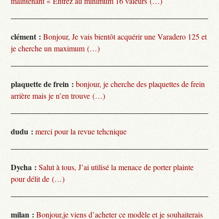
maintenant « Entrez au minimum 16 valeurs (…)
clément :
Bonjour, Je vais bientôt acquérir une Varadero 125 et
je cherche un maximum (…)
plaquette de frein :
bonjour, je cherche des plaquettes de frein
arrière mais je n’en trouve (…)
dudu :
merci pour la revue tehcnique
Dycha :
Salut à tous, J’ai utilisé la menace de porter plainte
pour délit de (…)
milan :
Bonjour,je viens d’acheter ce modèle et je souhaiterais