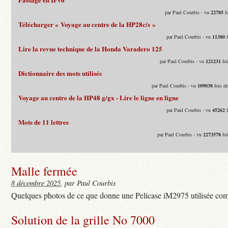
par Paul Courbis - vu
22785
fo
Télécharger « Voyage au centre de la HP28c/s »
par Paul Courbis - vu
11380
f
Lire la revue technique de la Honda Varadero 125
par Paul Courbis - vu
121231
foi
Dictionnaire des mots utilisés
par Paul Courbis - vu
109038
fois d
Voyage au centre de la HP48 g/gx - Lire le ligne en ligne
par Paul Courbis - vu
45262
f
Mots de 11 lettres
par Paul Courbis - vu
2273578
foi
Malle fermée
8 décembre 2025
, par Paul Courbis
Quelques photos de ce que donne une Pelicase iM2975 utilisée com
Solution de la grille No 7000