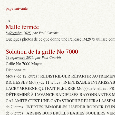
page suivante
-->
Malle fermée
8 décembre 2025
, par Paul Courbis
Quelques photos de ce que donne une Pelicase iM2975 utilisée com
Solution de la grille No 7000
24 septembre 2025
, par Paul Courbis
Grille No 7000 Moyen
Dictionnaire
Mot(s) de 12 lettres : REDISTRIBUER RÉPARTIR AUTREME
RICHESSES Mot(s) de 11 lettres : INEPUISABLE INTARISSA
LACRYMOGENE QUI FAIT PLEURER Mot(s) de 9 lettres : P
DÉTERMINÉ À L’AVANCE RADIEUSES RAYONNANTES Mot(s) 
CALAMITE C’EST UNE CATASTROPHE RELIERAI ASSEMB
de 7 lettres : INERTES IMMOBILES LISERER BORDER D’U
de 6 lettres : ARSINS BOIS BRÛLÉS BABIES SOULIERS VE