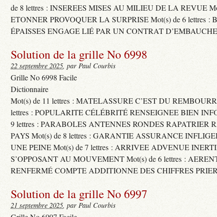
de 8 lettres : INSEREES MISES AU MILIEU DE LA REVUE Mot(s)
ETONNER PROVOQUER LA SURPRISE Mot(s) de 6 lettres :
ÉPAISSES ENGAGE LIÉ PAR UN CONTRAT D’EMBAUCHE
Solution de la grille No 6998
22 septembre 2025
, par Paul Courbis
Grille No 6998 Facile
Dictionnaire
Mot(s) de 11 lettres : MATELASSURE C’EST DU REMBOURRA
lettres : POPULARITE CÉLÉBRITÉ RENSEIGNEE BIEN INFO
9 lettres : PARABOLES ANTENNES RONDES RAPATRIER
PAYS Mot(s) de 8 lettres : GARANTIE ASSURANCE INFLI
UNE PEINE Mot(s) de 7 lettres : ARRIVEE ADVENUE INER
S’OPPOSANT AU MOUVEMENT Mot(s) de 6 lettres : AERE
RENFERMÉ COMPTE ADDITIONNE DES CHIFFRES PRIER
Solution de la grille No 6997
21 septembre 2025
, par Paul Courbis
Grille No 6997 Facile