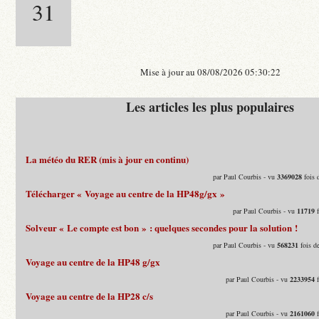
31
Mise à jour au 08/08/2026 05:30:22
Les articles les plus populaires
La météo du RER (mis à jour en continu)
par Paul Courbis - vu
3369028
fois 
Télécharger « Voyage au centre de la HP48g/gx »
par Paul Courbis - vu
11719
f
Solveur « Le compte est bon » : quelques secondes pour la solution !
par Paul Courbis - vu
568231
fois d
Voyage au centre de la HP48 g/gx
par Paul Courbis - vu
2233954
f
Voyage au centre de la HP28 c/s
par Paul Courbis - vu
2161060
f