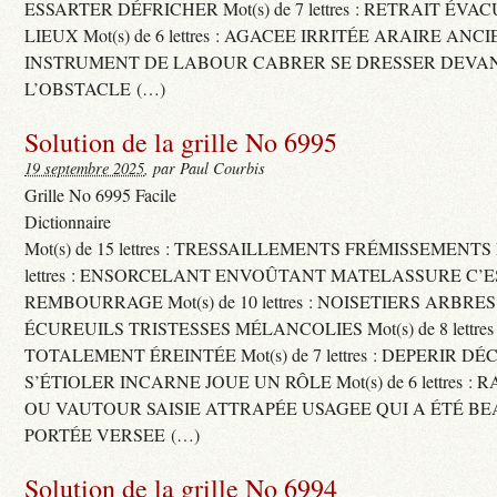
ESSARTER DÉFRICHER Mot(s) de 7 lettres : RETRAIT ÉV
LIEUX Mot(s) de 6 lettres : AGACEE IRRITÉE ARAIRE ANC
INSTRUMENT DE LABOUR CABRER SE DRESSER DEVA
L’OBSTACLE (…)
Solution de la grille No 6995
19 septembre 2025
, par Paul Courbis
Grille No 6995 Facile
Dictionnaire
Mot(s) de 15 lettres : TRESSAILLEMENTS FRÉMISSEMENTS M
lettres : ENSORCELANT ENVOÛTANT MATELASSURE C’
REMBOURRAGE Mot(s) de 10 lettres : NOISETIERS ARBRE
ÉCUREUILS TRISTESSES MÉLANCOLIES Mot(s) de 8 lettre
TOTALEMENT ÉREINTÉE Mot(s) de 7 lettres : DEPERIR DÉ
S’ÉTIOLER INCARNE JOUE UN RÔLE Mot(s) de 6 lettres :
OU VAUTOUR SAISIE ATTRAPÉE USAGEE QUI A ÉTÉ B
PORTÉE VERSEE (…)
Solution de la grille No 6994