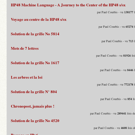
HP48 Machine Language - A Journey to the Center of the HP48 s/sx
par Paul Courbis - vu
138177
f
Voyage au centre de la HP48 s/sx
par Paul Courbis - vu
65274
f
Solution de la grille No 5814
par Paul Courbis - vu
713
f
Mots de 7 lettres
par Paul Courbis - vu
81926
foi
Solution de la grille No 1617
par Paul Courbis - vu
8446
f
Les arbres et la loi
par Paul Courbis - vu
772178
f
Solution de la grille N° 804
par Paul Courbis - vu
854
fo
Chronopost, jamais plus !
par Paul Courbis - vu
289441
fois d
Solution de la grille No 4520
par Paul Courbis - vu
4608
fois d
Passage en IPv6