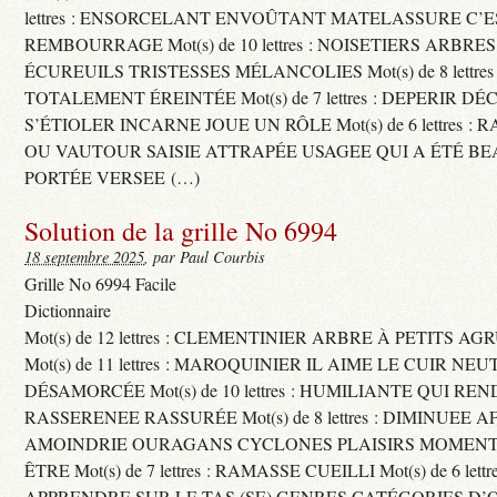
lettres : ENSORCELANT ENVOÛTANT MATELASSURE C’
REMBOURRAGE Mot(s) de 10 lettres : NOISETIERS ARBRE
ÉCUREUILS TRISTESSES MÉLANCOLIES Mot(s) de 8 lettre
TOTALEMENT ÉREINTÉE Mot(s) de 7 lettres : DEPERIR DÉ
S’ÉTIOLER INCARNE JOUE UN RÔLE Mot(s) de 6 lettres :
OU VAUTOUR SAISIE ATTRAPÉE USAGEE QUI A ÉTÉ B
PORTÉE VERSEE (…)
Solution de la grille No 6994
18 septembre 2025
, par Paul Courbis
Grille No 6994 Facile
Dictionnaire
Mot(s) de 12 lettres : CLEMENTINIER ARBRE À PETITS A
Mot(s) de 11 lettres : MAROQUINIER IL AIME LE CUIR NE
DÉSAMORCÉE Mot(s) de 10 lettres : HUMILIANTE QUI R
RASSERENEE RASSURÉE Mot(s) de 8 lettres : DIMINUEE A
AMOINDRIE OURAGANS CYCLONES PLAISIRS MOMENTS
ÊTRE Mot(s) de 7 lettres : RAMASSE CUEILLI Mot(s) de 6 let
APPRENDRE SUR LE TAS (SE) GENRES CATÉGORIES D’