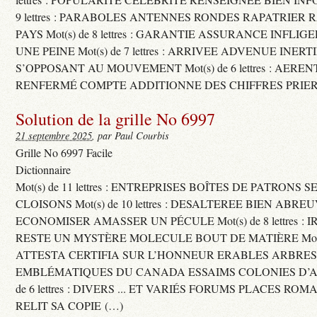
9 lettres : PARABOLES ANTENNES RONDES RAPATRIER
PAYS Mot(s) de 8 lettres : GARANTIE ASSURANCE INFLI
UNE PEINE Mot(s) de 7 lettres : ARRIVEE ADVENUE INER
S’OPPOSANT AU MOUVEMENT Mot(s) de 6 lettres : AERE
RENFERMÉ COMPTE ADDITIONNE DES CHIFFRES PRIER
Solution de la grille No 6997
21 septembre 2025
, par Paul Courbis
Grille No 6997 Facile
Dictionnaire
Mot(s) de 11 lettres : ENTREPRISES BOÎTES DE PATRONS
CLOISONS Mot(s) de 10 lettres : DESALTEREE BIEN ABRE
ECONOMISER AMASSER UN PÉCULE Mot(s) de 8 lettres : 
RESTE UN MYSTÈRE MOLECULE BOUT DE MATIÈRE Mot(s) d
ATTESTA CERTIFIA SUR L’HONNEUR ERABLES ARBRE
EMBLÉMATIQUES DU CANADA ESSAIMS COLONIES D’AB
de 6 lettres : DIVERS ... ET VARIÉS FORUMS PLACES RO
RELIT SA COPIE (…)