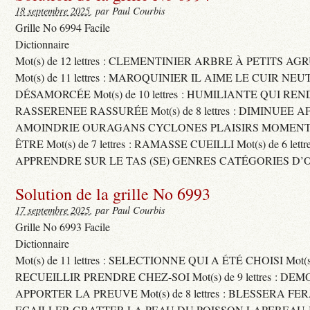
18 septembre 2025
, par Paul Courbis
Grille No 6994 Facile
Dictionnaire
Mot(s) de 12 lettres : CLEMENTINIER ARBRE À PETITS A
Mot(s) de 11 lettres : MAROQUINIER IL AIME LE CUIR NE
DÉSAMORCÉE Mot(s) de 10 lettres : HUMILIANTE QUI R
RASSERENEE RASSURÉE Mot(s) de 8 lettres : DIMINUEE A
AMOINDRIE OURAGANS CYCLONES PLAISIRS MOMENTS
ÊTRE Mot(s) de 7 lettres : RAMASSE CUEILLI Mot(s) de 6 let
APPRENDRE SUR LE TAS (SE) GENRES CATÉGORIES D’
Solution de la grille No 6993
17 septembre 2025
, par Paul Courbis
Grille No 6993 Facile
Dictionnaire
Mot(s) de 11 lettres : SELECTIONNE QUI A ÉTÉ CHOISI Mot(s) d
RECUEILLIR PRENDRE CHEZ-SOI Mot(s) de 9 lettres : D
APPORTER LA PREUVE Mot(s) de 8 lettres : BLESSERA FE
ECAILLER GRATTER LA PEAU DU POISSON LAPEREAU 