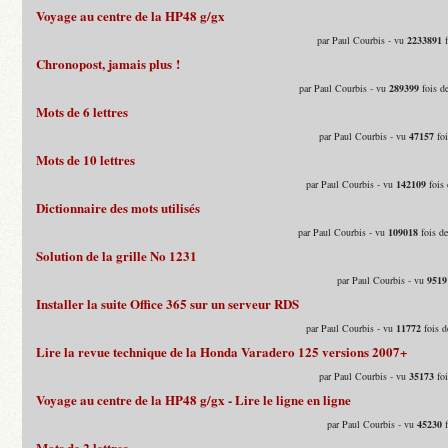
Voyage au centre de la HP48 g/gx
par Paul Courbis - vu
2233891
f
Chronopost, jamais plus !
par Paul Courbis - vu
289399
fois d
Mots de 6 lettres
par Paul Courbis - vu
47157
foi
Mots de 10 lettres
par Paul Courbis - vu
142109
fois 
Dictionnaire des mots utilisés
par Paul Courbis - vu
109018
fois d
Solution de la grille No 1231
par Paul Courbis - vu
9519
Installer la suite Office 365 sur un serveur RDS
par Paul Courbis - vu
11772
fois d
Lire la revue technique de la Honda Varadero 125 versions 2007+
par Paul Courbis - vu
35173
foi
Voyage au centre de la HP48 g/gx - Lire le ligne en ligne
par Paul Courbis - vu
45230
f
Mots de 2 lettres