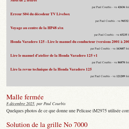
par Paul Courbis - vu
42636
foi
Erreur S04 du décodeur TV Livebox
par Paul Courbis - vu
96532
Voyage au centre de la HP48 s/sx
par Paul Courbis - vu
65235
f
Honda Varadero 125 - Lire le manuel du conducteur (versions 2001 à 20
par Paul Courbis - vu
163687
foi
Lire le manuel d’atelier de la Honda Varadero 125 v1
par Paul Courbis - vu
86870
foi
Lire la revue technique de la Honda Varadero 125
par Paul Courbis - vu
121209
foi
Malle fermée
8 décembre 2025
, par Paul Courbis
Quelques photos de ce que donne une Pelicase iM2975 utilisée com
Solution de la grille No 7000