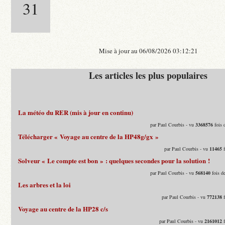
31
Mise à jour au 06/08/2026 03:12:21
Les articles les plus populaires
La météo du RER (mis à jour en continu)
par Paul Courbis - vu
3368576
fois 
Télécharger « Voyage au centre de la HP48g/gx »
par Paul Courbis - vu
11465
f
Solveur « Le compte est bon » : quelques secondes pour la solution !
par Paul Courbis - vu
568140
fois d
Les arbres et la loi
par Paul Courbis - vu
772138
f
Voyage au centre de la HP28 c/s
par Paul Courbis - vu
2161012
f