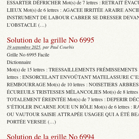
ESSARTER DÉFRICHER Mot(s) de 7 lettres : RETRAIT ÉV
LIEUX Mot(s) de 6 lettres : AGACEE IRRITÉE ARAIRE ANC
INSTRUMENT DE LABOUR CABRER SE DRESSER DEVA
L’OBSTACLE (…)
Solution de la grille No 6995
19 septembre 2025
, par Paul Courbis
Grille No 6995 Facile
Dictionnaire
Mot(s) de 15 lettres : TRESSAILLEMENTS FRÉMISSEMENTS M
lettres : ENSORCELANT ENVOÛTANT MATELASSURE C’
REMBOURRAGE Mot(s) de 10 lettres : NOISETIERS ARBRE
ÉCUREUILS TRISTESSES MÉLANCOLIES Mot(s) de 8 lettre
TOTALEMENT ÉREINTÉE Mot(s) de 7 lettres : DEPERIR DÉ
S’ÉTIOLER INCARNE JOUE UN RÔLE Mot(s) de 6 lettres :
OU VAUTOUR SAISIE ATTRAPÉE USAGEE QUI A ÉTÉ B
PORTÉE VERSEE (…)
Solution de la grille No 6994