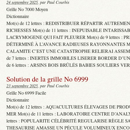
24 septembre 2025
, par Paul Courbis
Grille No 7000 Moyen
Dictionnaire
Mot(s) de 12 lettres : REDISTRIBUER RÉPARTIR AUTREME
RICHESSES Mot(s) de 11 lettres : INEPUISABLE INTARISSA
LACRYMOGENE QUI FAIT PLEURER Mot(s) de 9 lettres : P
DÉTERMINÉ À L’AVANCE RADIEUSES RAYONNANTES Mot(s) 
CALAMITE C’EST UNE CATASTROPHE RELIERAI ASSEMB
de 7 lettres : INERTES IMMOBILES LISERER BORDER D’U
de 6 lettres : ARSINS BOIS BRÛLÉS BABIES SOULIERS VE
Solution de la grille No 6999
23 septembre 2025
, par Paul Courbis
Grille No 6999 Facile
Dictionnaire
Mot(s) de 12 lettres : AQUACULTURES ÉLEVAGES DE PRO
MER Mot(s) de 11 lettres : LABORATOIRE CENTRE D’ANALYS
lettres : POPULARITE CÉLÉBRITÉ REGULARISE RÈGLE S
THESAURISE AMASSE UN PÉCULE VOLUMINEUX ENCOM