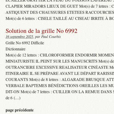
CLAPIER MIRADORS LIEUX DE GUET Mot(s) de 7 lettres : 
ASTIQUENT DES CHAUSSURES ETETEES RACCOURCIES
Mot(s) de 6 lettres : CISELE TAILLÉ AU CISEAU IRRITE À 
Solution de la grille No 6992
16 septembre 2025
, par Paul Courbis
Grille No 6992 Difficile
Dictionnaire
Mot(s) de 12 lettres : CHLOROFORMER ENDORMIR MO
MINIATURISTE IL PEINT SUR LES MANUSCRITS Mot(s) de 11 
OUTRANCIERE EXCESSIVE REALISATEUR CINÉASTE Mot(s) d
ITINERAIRE IL SE PRÉPARE AVANT LE DÉPART RARISS
COURANTS Mot(s) de 8 lettres : ALGARADE BRUSQUE A
VERBALE BAPTEMES BÉNÉDICTIONS OREILLES LES MU
DIT-ON Mot(s) de 7 lettres : CUILLER ON LA REMUE DANS 
de 6 (…)
page précédente