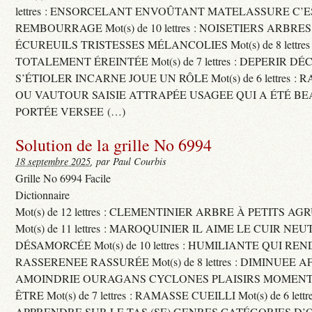
lettres : ENSORCELANT ENVOÛTANT MATELASSURE C’
REMBOURRAGE Mot(s) de 10 lettres : NOISETIERS ARBRE
ÉCUREUILS TRISTESSES MÉLANCOLIES Mot(s) de 8 lettre
TOTALEMENT ÉREINTÉE Mot(s) de 7 lettres : DEPERIR DÉ
S’ÉTIOLER INCARNE JOUE UN RÔLE Mot(s) de 6 lettres :
OU VAUTOUR SAISIE ATTRAPÉE USAGEE QUI A ÉTÉ B
PORTÉE VERSEE (…)
Solution de la grille No 6994
18 septembre 2025
, par Paul Courbis
Grille No 6994 Facile
Dictionnaire
Mot(s) de 12 lettres : CLEMENTINIER ARBRE À PETITS A
Mot(s) de 11 lettres : MAROQUINIER IL AIME LE CUIR NE
DÉSAMORCÉE Mot(s) de 10 lettres : HUMILIANTE QUI R
RASSERENEE RASSURÉE Mot(s) de 8 lettres : DIMINUEE A
AMOINDRIE OURAGANS CYCLONES PLAISIRS MOMENTS
ÊTRE Mot(s) de 7 lettres : RAMASSE CUEILLI Mot(s) de 6 let
APPRENDRE SUR LE TAS (SE) GENRES CATÉGORIES D’