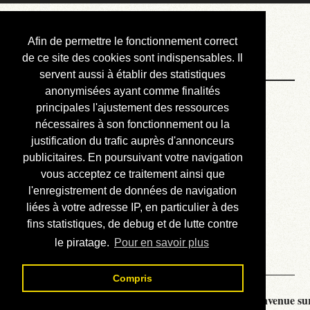
Courbis, « LE »
Afin de permettre le fonctionnement correct
Blog Officiel
de ce site des cookies sont indispensables. Il
servent aussi à établir des statistiques
anonymisées ayant comme finalités
Bienvenue
principales l'ajustement des ressources
Réalisations
nécessaires à son fonctionnement ou la
justification du trafic auprès d'annonceurs
Divers (et d’été)
publicitaires. En poursuivant votre navigation
vous acceptez ce traitement ainsi que
Annonces
l'enregistrement de données de navigation
Liens externes
liées à votre adresse IP, en particulier à des
fins statistiques, de debug et de lutte contre
Téléchargement
le piratage.
Pour en savoir plus
Contact
Compris
Courbis, « LE » Blog Officiel - je vous souhaite la bienvenue sur 