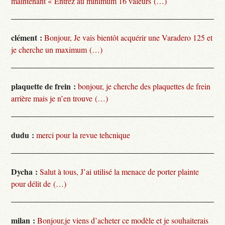
maintenant « Entrez au minimum 16 valeurs (…)
clément :
Bonjour, Je vais bientôt acquérir une Varadero 125 et
je cherche un maximum (…)
plaquette de frein :
bonjour, je cherche des plaquettes de frein
arrière mais je n’en trouve (…)
dudu :
merci pour la revue tehcnique
Dycha :
Salut à tous, J’ai utilisé la menace de porter plainte
pour délit de (…)
milan :
Bonjour,je viens d’acheter ce modèle et je souhaiterais