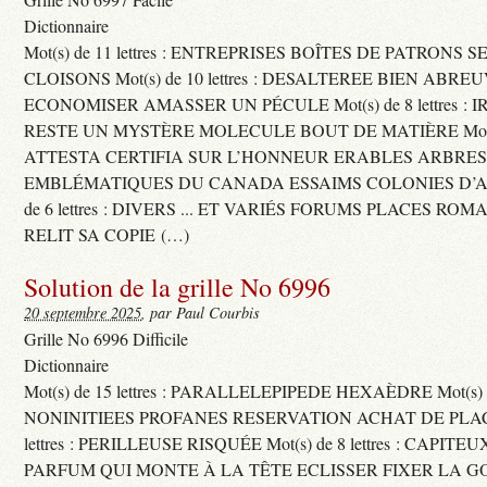
Dictionnaire
Mot(s) de 11 lettres : ENTREPRISES BOÎTES DE PATRONS
CLOISONS Mot(s) de 10 lettres : DESALTEREE BIEN ABRE
ECONOMISER AMASSER UN PÉCULE Mot(s) de 8 lettres : 
RESTE UN MYSTÈRE MOLECULE BOUT DE MATIÈRE Mot(s) d
ATTESTA CERTIFIA SUR L’HONNEUR ERABLES ARBRE
EMBLÉMATIQUES DU CANADA ESSAIMS COLONIES D’AB
de 6 lettres : DIVERS ... ET VARIÉS FORUMS PLACES RO
RELIT SA COPIE (…)
Solution de la grille No 6996
20 septembre 2025
, par Paul Courbis
Grille No 6996 Difficile
Dictionnaire
Mot(s) de 15 lettres : PARALLELEPIPEDE HEXAÈDRE Mot(s) de 
NONINITIEES PROFANES RESERVATION ACHAT DE PLACES
lettres : PERILLEUSE RISQUÉE Mot(s) de 8 lettres : CAPI
PARFUM QUI MONTE À LA TÊTE ECLISSER FIXER LA G