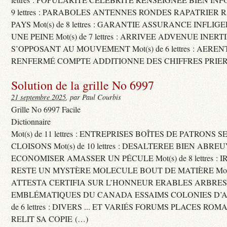
9 lettres : PARABOLES ANTENNES RONDES RAPATRIER
PAYS Mot(s) de 8 lettres : GARANTIE ASSURANCE INFLI
UNE PEINE Mot(s) de 7 lettres : ARRIVEE ADVENUE INER
S’OPPOSANT AU MOUVEMENT Mot(s) de 6 lettres : AERE
RENFERMÉ COMPTE ADDITIONNE DES CHIFFRES PRIER
Solution de la grille No 6997
21 septembre 2025
, par Paul Courbis
Grille No 6997 Facile
Dictionnaire
Mot(s) de 11 lettres : ENTREPRISES BOÎTES DE PATRONS
CLOISONS Mot(s) de 10 lettres : DESALTEREE BIEN ABRE
ECONOMISER AMASSER UN PÉCULE Mot(s) de 8 lettres : 
RESTE UN MYSTÈRE MOLECULE BOUT DE MATIÈRE Mot(s) d
ATTESTA CERTIFIA SUR L’HONNEUR ERABLES ARBRE
EMBLÉMATIQUES DU CANADA ESSAIMS COLONIES D’AB
de 6 lettres : DIVERS ... ET VARIÉS FORUMS PLACES RO
RELIT SA COPIE (…)