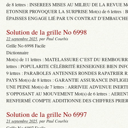
de 8 lettres : INSEREES MISES AU MILIEU DE LA REVUE Mot(s)
ETONNER PROVOQUER LA SURPRISE Mot(s) de 6 lettres :
ÉPAISSES ENGAGE LIÉ PAR UN CONTRAT D’EMBAUCHE
Solution de la grille No 6998
22 septembre 2025
, par Paul Courbis
Grille No 6998 Facile
Dictionnaire
Mot(s) de 11 lettres : MATELASSURE C’EST DU REMBOURRA
lettres : POPULARITE CÉLÉBRITÉ RENSEIGNEE BIEN INFO
9 lettres : PARABOLES ANTENNES RONDES RAPATRIER
PAYS Mot(s) de 8 lettres : GARANTIE ASSURANCE INFLI
UNE PEINE Mot(s) de 7 lettres : ARRIVEE ADVENUE INER
S’OPPOSANT AU MOUVEMENT Mot(s) de 6 lettres : AERE
RENFERMÉ COMPTE ADDITIONNE DES CHIFFRES PRIER
Solution de la grille No 6997
21 septembre 2025
, par Paul Courbis
Grille No 6997 Facile