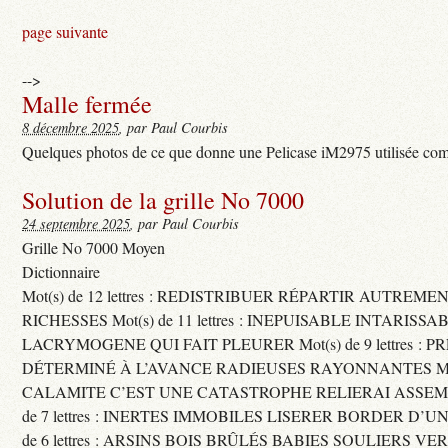
page suivante
-->
Malle fermée
8 décembre 2025
, par Paul Courbis
Quelques photos de ce que donne une Pelicase iM2975 utilisée com
Solution de la grille No 7000
24 septembre 2025
, par Paul Courbis
Grille No 7000 Moyen
Dictionnaire
Mot(s) de 12 lettres : REDISTRIBUER RÉPARTIR AUTREME
RICHESSES Mot(s) de 11 lettres : INEPUISABLE INTARISSA
LACRYMOGENE QUI FAIT PLEURER Mot(s) de 9 lettres : P
DÉTERMINÉ À L’AVANCE RADIEUSES RAYONNANTES Mot(s) 
CALAMITE C’EST UNE CATASTROPHE RELIERAI ASSEMB
de 7 lettres : INERTES IMMOBILES LISERER BORDER D’U
de 6 lettres : ARSINS BOIS BRÛLÉS BABIES SOULIERS VE