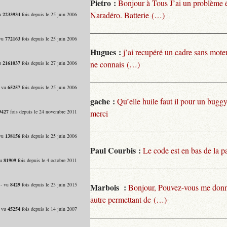
Pietro :
Bonjour à Tous J’ai un problème 
Naradéro. Batterie (…)
vu
2233934
fois depuis le 25 juin 2006
 vu
772163
fois depuis le 25 juin 2006
Hugues :
j’ai recupéré un cadre sans moteu
ne connais (…)
vu
2161037
fois depuis le 27 juin 2006
- vu
65257
fois depuis le 25 juin 2006
gache :
Qu’elle huile faut il pour un bugg
9427
fois depuis le 24 novembre 2011
merci
 vu
138156
fois depuis le 25 juin 2006
Paul Courbis :
Le code est en bas de la p
vu
81909
fois depuis le 4 octobre 2011
 - vu
8429
fois depuis le 23 juin 2015
Marbois :
Bonjour, Pouvez-vous me donn
autre permettant de (…)
- vu
45254
fois depuis le 14 juin 2007