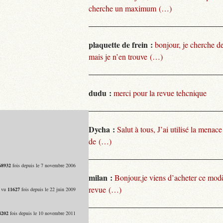
cherche un maximum (…)
plaquette de frein :
bonjour, je cherche de
mais je n’en trouve (…)
dudu :
merci pour la revue tehcnique
Dycha :
Salut à tous, J’ai utilisé la menace
de (…)
68932
fois depuis le 7 novembre 2006
milan :
Bonjour,je viens d’acheter ce modèl
revue (…)
- vu
11627
fois depuis le 22 juin 2009
8202
fois depuis le 10 novembre 2011