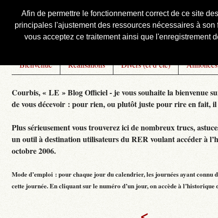
Afin de permettre le fonctionnement correct de ce site de
principales l'ajustement des ressources nécessaires à son f
Courbis, « LE » Blog Officiel
vous acceptez ce traitement ainsi que l'enregistrement de
Bienvenue
Réalisations
Divers (et d’été)
Annonces
Courbis, « LE » Blog Officiel - je vous souhaite la bienvenue su
de vous décevoir : pour rien, ou plutôt juste pour rire en fait, il
Plus sérieusement vous trouverez ici de nombreux trucs, astuces,
un outil à destination utilisateurs du RER voulant accéder à l’
octobre 2006.
Mode d’emploi : pour chaque jour du calendrier, les journées ayant connu de
cette journée. En cliquant sur le numéro d’un jour, on accède à l’historique dé
<