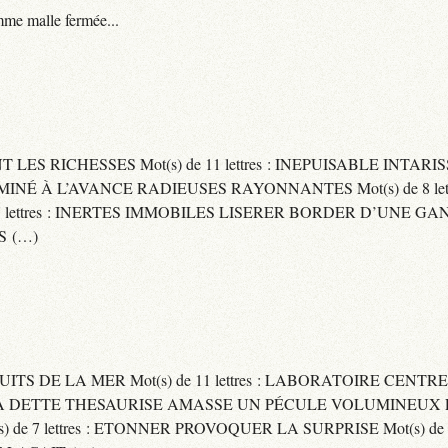
me malle fermée...
ENT LES RICHESSES Mot(s) de 11 lettres : INEPUISABLE IN
ERMINÉ À L’AVANCE RADIEUSES RAYONNANTES Mot(s) de 8 let
ttres : INERTES IMMOBILES LISERER BORDER D’UNE GANSE Mo
S (…)
UITS DE LA MER Mot(s) de 11 lettres : LABORATOIRE CENTRE
E SA DETTE THESAURISE AMASSE UN PÉCULE VOLUMINEUX 
) de 7 lettres : ETONNER PROVOQUER LA SURPRISE Mot(s) de 6