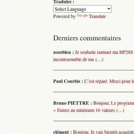
Traduire :
Powered by
Translate
Derniers commentaires
zozobleu :
Je souhaite ranimer ma HP28S
incontournable de ma (…)
Paul Courbis :
C’est réparé. Merci pour l
Bruno PIETTRE :
Bonjour, Le programm
« Entrez au minimum 16 valeurs (…)
clément :
Bonjour, Je vais bientôt acquéri