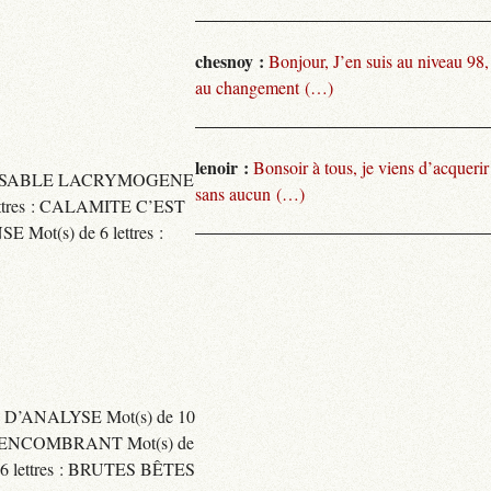
chesnoy :
Bonjour, J’en suis au niveau 98
au changement (…)
lenoir :
Bonsoir à tous, je viens d’acquer
TARISSABLE LACRYMOGENE
sans aucun (…)
tres : CALAMITE C’EST
t(s) de 6 lettres :
 D’ANALYSE Mot(s) de 10
ENCOMBRANT Mot(s) de
 lettres : BRUTES BÊTES