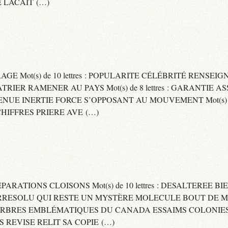
 LACAIT (…)
RAGE Mot(s) de 10 lettres : POPULARITE CÉLÉBRITÉ RENSE
PATRIER RAMENER AU PAYS Mot(s) de 8 lettres : GARANTIE
DVENUE INERTIE FORCE S’OPPOSANT AU MOUVEMENT Mot(s) de 
IFFRES PRIERE AVE (…)
 SEPARATIONS CLOISONS Mot(s) de 10 lettres : DESALTEREE 
: IRRESOLU QUI RESTE UN MYSTÈRE MOLECULE BOUT DE MAT
 ARBRES EMBLÉMATIQUES DU CANADA ESSAIMS COLONIES D
ES REVISE RELIT SA COPIE (…)