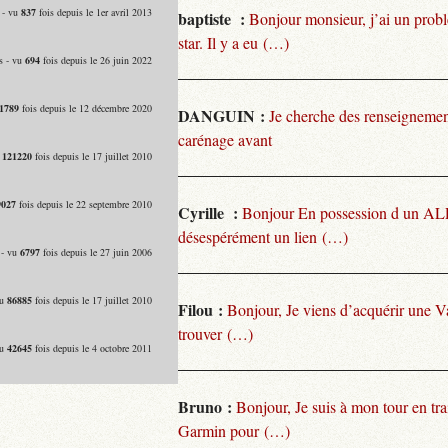
 - vu
837
fois depuis le 1er avril 2013
baptiste :
Bonjour monsieur, j’ai un pro
star. Il y a eu (…)
s - vu
694
fois depuis le 26 juin 2022
1789
fois depuis le 12 décembre 2020
DANGUIN :
Je cherche des renseignemen
carénage avant
u
121220
fois depuis le 17 juillet 2010
9027
fois depuis le 22 septembre 2010
Cyrille :
Bonjour En possession d un ALP
désespérément un lien (…)
 - vu
6797
fois depuis le 27 juin 2006
vu
86885
fois depuis le 17 juillet 2010
Filou :
Bonjour, Je viens d’acquérir une V
trouver (…)
vu
42645
fois depuis le 4 octobre 2011
Bruno :
Bonjour, Je suis à mon tour en tra
Garmin pour (…)