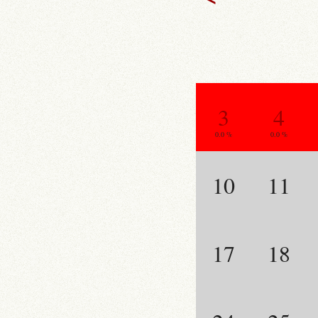
3
4
0.0 %
0.0 %
10
11
17
18