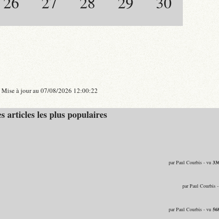
26
27
28
29
30
Mise à jour au 07/08/2026 12:00:22
s articles les plus populaires
par Paul Courbis - vu
33
par Paul Courbis 
par Paul Courbis - vu
56