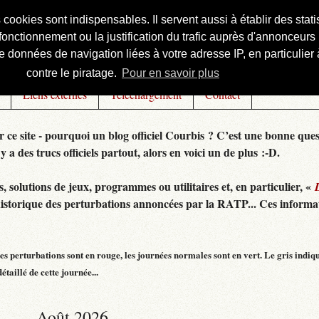
s cookies sont indispensables. Il servent aussi à établir des st
onctionnement ou la justification du trafic auprès d'annonceurs 
 données de navigation liées à votre adresse IP, en particulier à
contre le piratage.
Pour en savoir plus
Liens externes
Téléchargement
Contact
r ce site - pourquoi un blog officiel Courbis ? C’est une bonne ques
 y a des trucs officiels partout, alors en voici un de plus :-D.
 solutions de jeux, programmes ou utilitaires et, en particulier, «
historique des perturbations annoncées par la RATP... Ces informat
s perturbations sont en rouge, les journées normales sont en vert. Le gris indiq
taillé de cette journée...
Août 2026