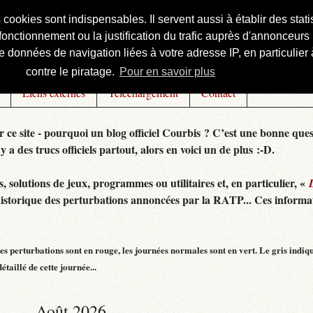
s cookies sont indispensables. Il servent aussi à établir des st
onctionnement ou la justification du trafic auprès d'annonceurs 
 données de navigation liées à votre adresse IP, en particulier à
contre le piratage.
Pour en savoir plus
Liens externes
Téléchargement
Contact
r ce site - pourquoi un blog officiel Courbis ? C’est une bonne ques
 y a des trucs officiels partout, alors en voici un de plus :-D.
 solutions de jeux, programmes ou utilitaires et, en particulier, «
historique des perturbations annoncées par la RATP... Ces informat
s perturbations sont en rouge, les journées normales sont en vert. Le gris indiq
taillé de cette journée...
Août 2026