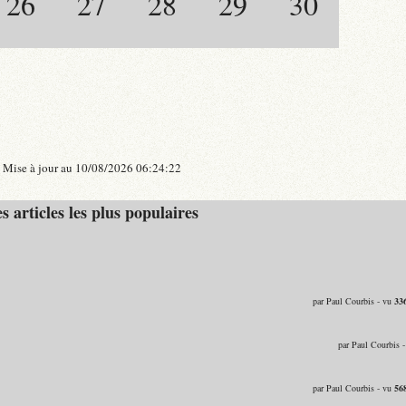
26
27
28
29
30
Mise à jour au 10/08/2026 06:24:22
s articles les plus populaires
par Paul Courbis - vu
33
par Paul Courbis 
par Paul Courbis - vu
56