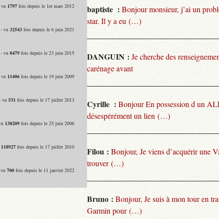
- vu
1797
fois depuis le 1er mars 2012
baptiste :
Bonjour monsieur, j’ai un pro
star. Il y a eu (…)
 - vu
32543
fois depuis le 6 juin 2021
 - vu
8479
fois depuis le 23 juin 2015
DANGUIN :
Je cherche des renseignemen
carénage avant
- vu
11406
fois depuis le 19 juin 2009
- vu
531
fois depuis le 17 juillet 2013
Cyrille :
Bonjour En possession d un ALP
désespérément un lien (…)
 vu
138209
fois depuis le 25 juin 2006
u
118927
fois depuis le 17 juillet 2010
Filou :
Bonjour, Je viens d’acquérir une V
trouver (…)
- vu
700
fois depuis le 11 janvier 2022
Bruno :
Bonjour, Je suis à mon tour en tra
Garmin pour (…)