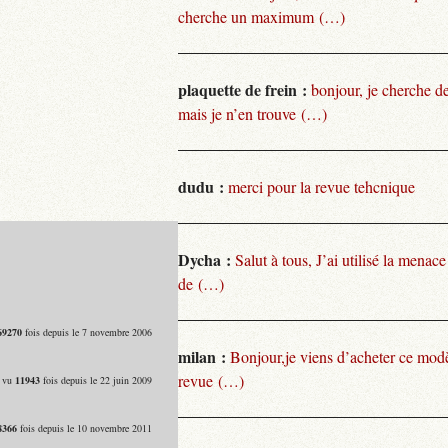
cherche un maximum (…)
plaquette de frein :
bonjour, je cherche de
mais je n’en trouve (…)
dudu :
merci pour la revue tehcnique
Dycha :
Salut à tous, J’ai utilisé la menace
de (…)
69270
fois depuis le 7 novembre 2006
milan :
Bonjour,je viens d’acheter ce modèl
revue (…)
- vu
11943
fois depuis le 22 juin 2009
8366
fois depuis le 10 novembre 2011