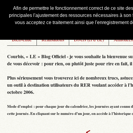
Afin de permettre le fonctionnement correct de ce site de
principales l'ajustement des ressources nécessaires à son f
Courbis, « LE » Blog Officiel
vous acceptez ce traitement ainsi que l'enregistrement de
Bienvenue
Réalisations
Divers (et d’été)
Annonces
Courbis, « LE » Blog Officiel - je vous souhaite la bienvenue su
de vous décevoir : pour rien, ou plutôt juste pour rire en fait, il
Plus sérieusement vous trouverez ici de nombreux trucs, astuces,
un outil à destination utilisateurs du RER voulant accéder à l’
octobre 2006.
Mode d’emploi : pour chaque jour du calendrier, les journées ayant connu de
cette journée. En cliquant sur le numéro d’un jour, on accède à l’historique dé
<