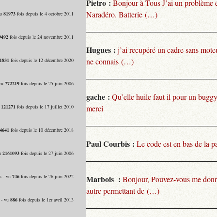
Pietro :
Bonjour à Tous J’ai un problème 
Naradéro. Batterie (…)
vu
81973
fois depuis le 4 octobre 2011
9492
fois depuis le 24 novembre 2011
Hugues :
j’ai recupéré un cadre sans moteu
ne connais (…)
1831
fois depuis le 12 décembre 2020
 vu
772219
fois depuis le 25 juin 2006
gache :
Qu’elle huile faut il pour un bugg
u
121271
fois depuis le 17 juillet 2010
merci
4641
fois depuis le 10 décembre 2018
Paul Courbis :
Le code est en bas de la p
vu
2161093
fois depuis le 27 juin 2006
s - vu
746
fois depuis le 26 juin 2022
Marbois :
Bonjour, Pouvez-vous me donn
autre permettant de (…)
 - vu
886
fois depuis le 1er avril 2013