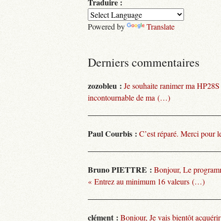
Traduire :
Powered by
Translate
Derniers commentaires
zozobleu :
Je souhaite ranimer ma HP28S
incontournable de ma (…)
Paul Courbis :
C’est réparé. Merci pour l
Bruno PIETTRE :
Bonjour, Le programm
« Entrez au minimum 16 valeurs (…)
clément :
Bonjour, Je vais bientôt acquéri