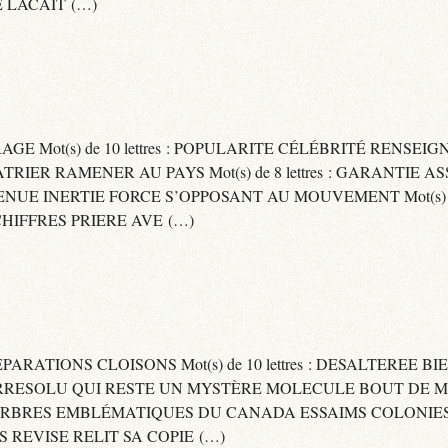
 LACAIT (…)
RAGE Mot(s) de 10 lettres : POPULARITE CÉLÉBRITÉ RENSE
PATRIER RAMENER AU PAYS Mot(s) de 8 lettres : GARANTIE
DVENUE INERTIE FORCE S’OPPOSANT AU MOUVEMENT Mot(s) de 
IFFRES PRIERE AVE (…)
 SEPARATIONS CLOISONS Mot(s) de 10 lettres : DESALTEREE 
: IRRESOLU QUI RESTE UN MYSTÈRE MOLECULE BOUT DE MAT
 ARBRES EMBLÉMATIQUES DU CANADA ESSAIMS COLONIES D
ES REVISE RELIT SA COPIE (…)