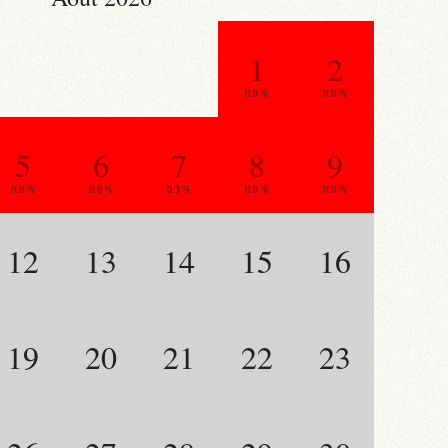
1
2
0.0 %
0.0 %
5
6
7
8
9
0.0 %
0.0 %
0.3 %
0.0 %
0.0 %
12
13
14
15
16
19
20
21
22
23