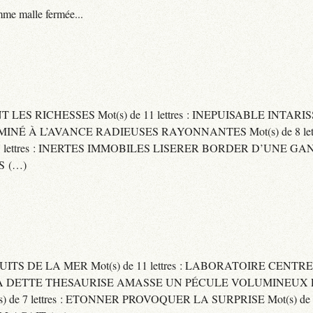
me malle fermée...
ENT LES RICHESSES Mot(s) de 11 lettres : INEPUISABLE IN
ERMINÉ À L’AVANCE RADIEUSES RAYONNANTES Mot(s) de 8 let
ttres : INERTES IMMOBILES LISERER BORDER D’UNE GANSE Mo
S (…)
UITS DE LA MER Mot(s) de 11 lettres : LABORATOIRE CENTRE
E SA DETTE THESAURISE AMASSE UN PÉCULE VOLUMINEUX 
) de 7 lettres : ETONNER PROVOQUER LA SURPRISE Mot(s) de 6