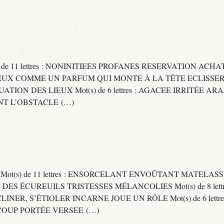
) de 11 lettres : NONINITIEES PROFANES RESERVATION ACHAT
 : CAPITEUX COMME UN PARFUM QUI MONTE À LA TÊTE ECLIS
CUATION DES LIEUX Mot(s) de 6 lettres : AGACEE IRRITÉE A
T L’OBSTACLE (…)
S Mot(s) de 11 lettres : ENSORCELANT ENVOÛTANT MATELA
S DES ÉCUREUILS TRISTESSES MÉLANCOLIES Mot(s) de 8 lett
CLINER, S’ÉTIOLER INCARNE JOUE UN RÔLE Mot(s) de 6 lett
COUP PORTÉE VERSEE (…)