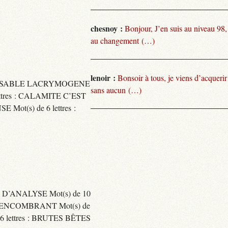
chesnoy :
Bonjour, J’en suis au niveau 98
au changement (…)
lenoir :
Bonsoir à tous, je viens d’acquer
TARISSABLE LACRYMOGENE
sans aucun (…)
tres : CALAMITE C’EST
t(s) de 6 lettres :
 D’ANALYSE Mot(s) de 10
ENCOMBRANT Mot(s) de
 lettres : BRUTES BÊTES