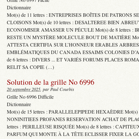
Dictionnaire
Mot(s) de 11 lettres : ENTREPRISES BOÎTES DE PATRONS
CLOISONS Mot(s) de 10 lettres : DESALTEREE BIEN ABRE
ECONOMISER AMASSER UN PÉCULE Mot(s) de 8 lettres : 
RESTE UN MYSTÈRE MOLECULE BOUT DE MATIÈRE Mot(s) d
ATTESTA CERTIFIA SUR L’HONNEUR ERABLES ARBRE
EMBLÉMATIQUES DU CANADA ESSAIMS COLONIES D’AB
de 6 lettres : DIVERS ... ET VARIÉS FORUMS PLACES RO
RELIT SA COPIE (…)
Solution de la grille No 6996
20 septembre 2025
, par Paul Courbis
Grille No 6996 Difficile
Dictionnaire
Mot(s) de 15 lettres : PARALLELEPIPEDE HEXAÈDRE Mot(s) de 
NONINITIEES PROFANES RESERVATION ACHAT DE PLACES
lettres : PERILLEUSE RISQUÉE Mot(s) de 8 lettres : CAPI
PARFUM QUI MONTE À LA TÊTE ECLISSER FIXER LA G