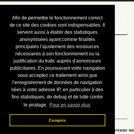
Courbis, « LE »
Afin de permettre le fonctionnement correct
Blog Officiel
de ce site des cookies sont indispensables. Il
servent aussi à établir des statistiques
anonymisées ayant comme finalités
Bienvenue
principales l'ajustement des ressources
Réalisations
nécessaires à son fonctionnement ou la
justification du trafic auprès d'annonceurs
Divers (et d’été)
publicitaires. En poursuivant votre navigation
vous acceptez ce traitement ainsi que
Annonces
l'enregistrement de données de navigation
Liens externes
liées à votre adresse IP, en particulier à des
fins statistiques, de debug et de lutte contre
Téléchargement
le piratage.
Pour en savoir plus
Contact
Compris
Courbis, « LE » Blog Officiel - je vous souhaite la bienvenue sur 