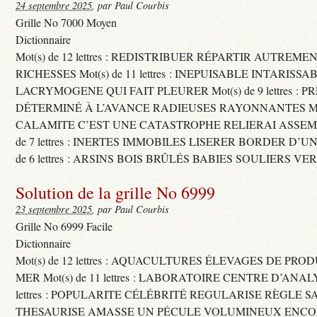
24 septembre 2025
, par Paul Courbis
Grille No 7000 Moyen
Dictionnaire
Mot(s) de 12 lettres : REDISTRIBUER RÉPARTIR AUTREME
RICHESSES Mot(s) de 11 lettres : INEPUISABLE INTARISSA
LACRYMOGENE QUI FAIT PLEURER Mot(s) de 9 lettres : P
DÉTERMINÉ À L’AVANCE RADIEUSES RAYONNANTES Mot(s) 
CALAMITE C’EST UNE CATASTROPHE RELIERAI ASSEMB
de 7 lettres : INERTES IMMOBILES LISERER BORDER D’U
de 6 lettres : ARSINS BOIS BRÛLÉS BABIES SOULIERS VE
Solution de la grille No 6999
23 septembre 2025
, par Paul Courbis
Grille No 6999 Facile
Dictionnaire
Mot(s) de 12 lettres : AQUACULTURES ÉLEVAGES DE PRO
MER Mot(s) de 11 lettres : LABORATOIRE CENTRE D’ANALYS
lettres : POPULARITE CÉLÉBRITÉ REGULARISE RÈGLE S
THESAURISE AMASSE UN PÉCULE VOLUMINEUX ENCOM