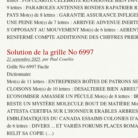
9 lettres : PARABOLES ANTENNES RONDES RAPATRIER
PAYS Mot(s) de 8 lettres : GARANTIE ASSURANCE INFLI
UNE PEINE Mot(s) de 7 lettres : ARRIVEE ADVENUE INER
S’OPPOSANT AU MOUVEMENT Mot(s) de 6 lettres : AERE
RENFERMÉ COMPTE ADDITIONNE DES CHIFFRES PRIER
Solution de la grille No 6997
21 septembre 2025
, par Paul Courbis
Grille No 6997 Facile
Dictionnaire
Mot(s) de 11 lettres : ENTREPRISES BOÎTES DE PATRONS
CLOISONS Mot(s) de 10 lettres : DESALTEREE BIEN ABRE
ECONOMISER AMASSER UN PÉCULE Mot(s) de 8 lettres : 
RESTE UN MYSTÈRE MOLECULE BOUT DE MATIÈRE Mot(s) d
ATTESTA CERTIFIA SUR L’HONNEUR ERABLES ARBRE
EMBLÉMATIQUES DU CANADA ESSAIMS COLONIES D’AB
de 6 lettres : DIVERS ... ET VARIÉS FORUMS PLACES RO
RELIT SA COPIE (…)