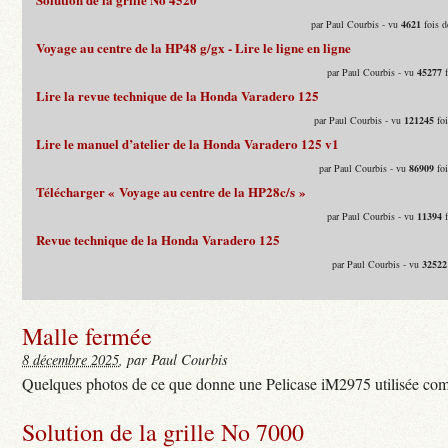
par Paul Courbis - vu
4621
fois d
Voyage au centre de la HP48 g/gx - Lire le ligne en ligne
par Paul Courbis - vu
45277
f
Lire la revue technique de la Honda Varadero 125
par Paul Courbis - vu
121245
foi
Lire le manuel d’atelier de la Honda Varadero 125 v1
par Paul Courbis - vu
86909
foi
Télécharger « Voyage au centre de la HP28c/s »
par Paul Courbis - vu
11394
f
Revue technique de la Honda Varadero 125
par Paul Courbis - vu
32522
Malle fermée
8 décembre 2025
, par Paul Courbis
Quelques photos de ce que donne une Pelicase iM2975 utilisée com
Solution de la grille No 7000