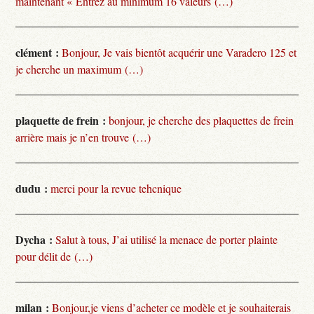
maintenant « Entrez au minimum 16 valeurs (…)
clément :
Bonjour, Je vais bientôt acquérir une Varadero 125 et
je cherche un maximum (…)
plaquette de frein :
bonjour, je cherche des plaquettes de frein
arrière mais je n’en trouve (…)
dudu :
merci pour la revue tehcnique
Dycha :
Salut à tous, J’ai utilisé la menace de porter plainte
pour délit de (…)
milan :
Bonjour,je viens d’acheter ce modèle et je souhaiterais