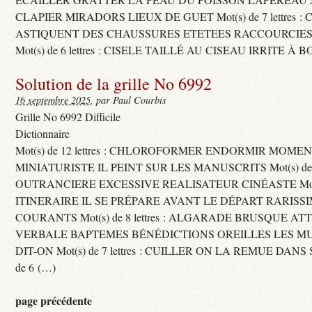
CLAPIER MIRADORS LIEUX DE GUET Mot(s) de 7 lettres : 
ASTIQUENT DES CHAUSSURES ETETEES RACCOURCIES
Mot(s) de 6 lettres : CISELE TAILLÉ AU CISEAU IRRITE À 
Solution de la grille No 6992
16 septembre 2025
, par Paul Courbis
Grille No 6992 Difficile
Dictionnaire
Mot(s) de 12 lettres : CHLOROFORMER ENDORMIR MO
MINIATURISTE IL PEINT SUR LES MANUSCRITS Mot(s) de 11 
OUTRANCIERE EXCESSIVE REALISATEUR CINÉASTE Mot(s) d
ITINERAIRE IL SE PRÉPARE AVANT LE DÉPART RARISS
COURANTS Mot(s) de 8 lettres : ALGARADE BRUSQUE A
VERBALE BAPTEMES BÉNÉDICTIONS OREILLES LES MU
DIT-ON Mot(s) de 7 lettres : CUILLER ON LA REMUE DANS 
de 6 (…)
page précédente