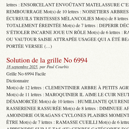
lettres : ENSORCELANT ENVOÛTANT MATELASSURE C’
REMBOURRAGE Mot(s) de 10 lettres : NOISETIERS ARBRE
ÉCUREUILS TRISTESSES MÉLANCOLIES Mot(s) de 8 lettre
TOTALEMENT ÉREINTÉE Mot(s) de 7 lettres : DEPERIR DÉ
S’ÉTIOLER INCARNE JOUE UN RÔLE Mot(s) de 6 lettres :
OU VAUTOUR SAISIE ATTRAPÉE USAGEE QUI A ÉTÉ B
PORTÉE VERSEE (…)
Solution de la grille No 6994
18 septembre 2025
, par Paul Courbis
Grille No 6994 Facile
Dictionnaire
Mot(s) de 12 lettres : CLEMENTINIER ARBRE À PETITS A
Mot(s) de 11 lettres : MAROQUINIER IL AIME LE CUIR NE
DÉSAMORCÉE Mot(s) de 10 lettres : HUMILIANTE QUI R
RASSERENEE RASSURÉE Mot(s) de 8 lettres : DIMINUEE A
AMOINDRIE OURAGANS CYCLONES PLAISIRS MOMENTS
ÊTRE Mot(s) de 7 lettres : RAMASSE CUEILLI Mot(s) de 6 let
APPRENDRE SUR LE TAS (SE) GENRES CATÉGORIES D’