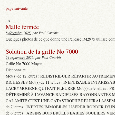
page suivante
-->
Malle fermée
8 décembre 2025
, par Paul Courbis
Quelques photos de ce que donne une Pelicase iM2975 utilisée com
Solution de la grille No 7000
24 septembre 2025
, par Paul Courbis
Grille No 7000 Moyen
Dictionnaire
Mot(s) de 12 lettres : REDISTRIBUER RÉPARTIR AUTREME
RICHESSES Mot(s) de 11 lettres : INEPUISABLE INTARISSA
LACRYMOGENE QUI FAIT PLEURER Mot(s) de 9 lettres : P
DÉTERMINÉ À L’AVANCE RADIEUSES RAYONNANTES Mot(s) 
CALAMITE C’EST UNE CATASTROPHE RELIERAI ASSEMB
de 7 lettres : INERTES IMMOBILES LISERER BORDER D’U
de 6 lettres : ARSINS BOIS BRÛLÉS BABIES SOULIERS VE