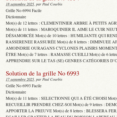
18 septembre 2025
, par Paul Courbis
Grille No 6994 Facile
Dictionnaire
Mot(s) de 12 lettres : CLEMENTINIER ARBRE À PETITS A
Mot(s) de 11 lettres : MAROQUINIER IL AIME LE CUIR NE
DÉSAMORCÉE Mot(s) de 10 lettres : HUMILIANTE QUI R
RASSERENEE RASSURÉE Mot(s) de 8 lettres : DIMINUEE A
AMOINDRIE OURAGANS CYCLONES PLAISIRS MOMENTS
ÊTRE Mot(s) de 7 lettres : RAMASSE CUEILLI Mot(s) de 6 let
APPRENDRE SUR LE TAS (SE) GENRES CATÉGORIES D’
Solution de la grille No 6993
17 septembre 2025
, par Paul Courbis
Grille No 6993 Facile
Dictionnaire
Mot(s) de 11 lettres : SELECTIONNE QUI A ÉTÉ CHOISI Mot(s) d
RECUEILLIR PRENDRE CHEZ-SOI Mot(s) de 9 lettres : D
APPORTER LA PREUVE Mot(s) de 8 lettres : BLESSERA FE
ECAILLER GRATTER LA PEAU DU POISSON LAPEREAU 