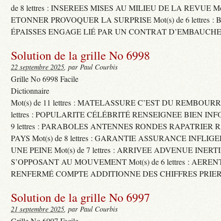
de 8 lettres : INSEREES MISES AU MILIEU DE LA REVUE Mot(s)
ETONNER PROVOQUER LA SURPRISE Mot(s) de 6 lettres :
ÉPAISSES ENGAGE LIÉ PAR UN CONTRAT D’EMBAUCHE
Solution de la grille No 6998
22 septembre 2025
, par Paul Courbis
Grille No 6998 Facile
Dictionnaire
Mot(s) de 11 lettres : MATELASSURE C’EST DU REMBOURRA
lettres : POPULARITE CÉLÉBRITÉ RENSEIGNEE BIEN INFO
9 lettres : PARABOLES ANTENNES RONDES RAPATRIER
PAYS Mot(s) de 8 lettres : GARANTIE ASSURANCE INFLI
UNE PEINE Mot(s) de 7 lettres : ARRIVEE ADVENUE INER
S’OPPOSANT AU MOUVEMENT Mot(s) de 6 lettres : AERE
RENFERMÉ COMPTE ADDITIONNE DES CHIFFRES PRIER
Solution de la grille No 6997
21 septembre 2025
, par Paul Courbis
Grille No 6997 Facile