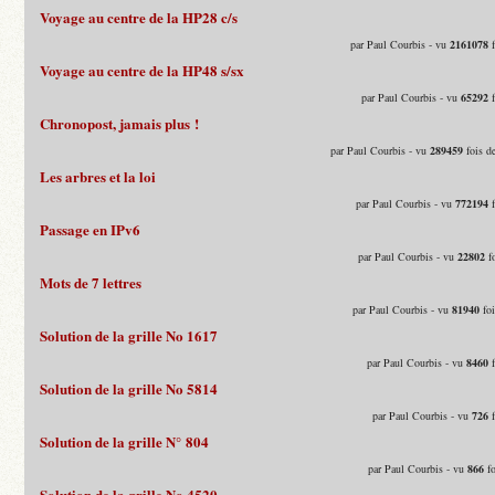
Voyage au centre de la HP28 c/s
par Paul Courbis - vu
2161078
f
Voyage au centre de la HP48 s/sx
par Paul Courbis - vu
65292
f
Chronopost, jamais plus !
par Paul Courbis - vu
289459
fois d
Les arbres et la loi
par Paul Courbis - vu
772194
f
Passage en IPv6
par Paul Courbis - vu
22802
fo
Mots de 7 lettres
par Paul Courbis - vu
81940
foi
Solution de la grille No 1617
par Paul Courbis - vu
8460
f
Solution de la grille No 5814
par Paul Courbis - vu
726
f
Solution de la grille N° 804
par Paul Courbis - vu
866
fo
Solution de la grille No 4520