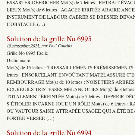
ESSARTER DÉFRICHER Mot(s) de 7 lettres : RETRAIT ÉV
LIEUX Mot(s) de 6 lettres : AGACEE IRRITÉE ARAIRE ANC
INSTRUMENT DE LABOUR CABRER SE DRESSER DEVA
L’OBSTACLE (…)
Solution de la grille No 6995
19 septembre 2025
, par Paul Courbis
Grille No 6995 Facile
Dictionnaire
Mot(s) de 15 lettres : TRESSAILLEMENTS FRÉMISSEMENTS M
lettres : ENSORCELANT ENVOÛTANT MATELASSURE C’
REMBOURRAGE Mot(s) de 10 lettres : NOISETIERS ARBRE
ÉCUREUILS TRISTESSES MÉLANCOLIES Mot(s) de 8 lettre
TOTALEMENT ÉREINTÉE Mot(s) de 7 lettres : DEPERIR DÉ
S’ÉTIOLER INCARNE JOUE UN RÔLE Mot(s) de 6 lettres :
OU VAUTOUR SAISIE ATTRAPÉE USAGEE QUI A ÉTÉ B
PORTÉE VERSEE (…)
Solution de la grille No 6994