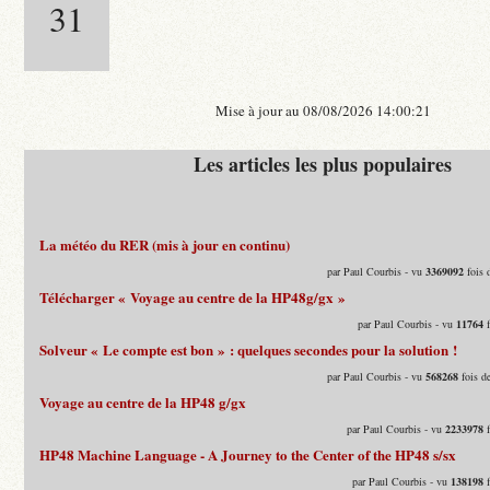
31
Mise à jour au 08/08/2026 14:00:21
Les articles les plus populaires
La météo du RER (mis à jour en continu)
par Paul Courbis - vu
3369092
fois 
Télécharger « Voyage au centre de la HP48g/gx »
par Paul Courbis - vu
11764
f
Solveur « Le compte est bon » : quelques secondes pour la solution !
par Paul Courbis - vu
568268
fois d
Voyage au centre de la HP48 g/gx
par Paul Courbis - vu
2233978
f
HP48 Machine Language - A Journey to the Center of the HP48 s/sx
par Paul Courbis - vu
138198
f