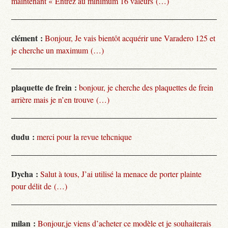
maintenant « Entrez au minimum 16 valeurs (…)
clément :
Bonjour, Je vais bientôt acquérir une Varadero 125 et
je cherche un maximum (…)
plaquette de frein :
bonjour, je cherche des plaquettes de frein
arrière mais je n’en trouve (…)
dudu :
merci pour la revue tehcnique
Dycha :
Salut à tous, J’ai utilisé la menace de porter plainte
pour délit de (…)
milan :
Bonjour,je viens d’acheter ce modèle et je souhaiterais