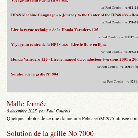
par Paul Courbis - vu
65242
f
HP48 Machine Language - A Journey to the Center of the HP48 s/sx - Rea
par Paul Courbis - vu
37442
f
Lire la revue technique de la Honda Varadero 125
par Paul Courbis - vu
121217
foi
Voyage au centre de la HP48 s/sx - Lire le livre en ligne
par Paul Courbis - vu
30224
f
Honda Varadero 125 - Lire le manuel du conducteur (versions 2001 à 20
par Paul Courbis - vu
163694
foi
Solution de la grille N° 804
par Paul Courbis - vu
828
fo
Malle fermée
8 décembre 2025
, par Paul Courbis
Quelques photos de ce que donne une Pelicase iM2975 utilisée com
Solution de la grille No 7000