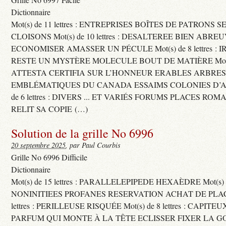
Dictionnaire
Mot(s) de 11 lettres : ENTREPRISES BOÎTES DE PATRONS
CLOISONS Mot(s) de 10 lettres : DESALTEREE BIEN ABRE
ECONOMISER AMASSER UN PÉCULE Mot(s) de 8 lettres : 
RESTE UN MYSTÈRE MOLECULE BOUT DE MATIÈRE Mot(s) d
ATTESTA CERTIFIA SUR L’HONNEUR ERABLES ARBRE
EMBLÉMATIQUES DU CANADA ESSAIMS COLONIES D’AB
de 6 lettres : DIVERS ... ET VARIÉS FORUMS PLACES RO
RELIT SA COPIE (…)
Solution de la grille No 6996
20 septembre 2025
, par Paul Courbis
Grille No 6996 Difficile
Dictionnaire
Mot(s) de 15 lettres : PARALLELEPIPEDE HEXAÈDRE Mot(s) de 
NONINITIEES PROFANES RESERVATION ACHAT DE PLACES
lettres : PERILLEUSE RISQUÉE Mot(s) de 8 lettres : CAPI
PARFUM QUI MONTE À LA TÊTE ECLISSER FIXER LA G