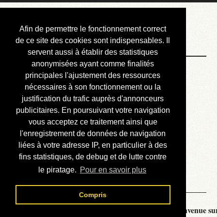
Courbis, « LE »
Afin de permettre le fonctionnement correct
Blog Officiel
de ce site des cookies sont indispensables. Il
servent aussi à établir des statistiques
anonymisées ayant comme finalités
Bienvenue
principales l'ajustement des ressources
Réalisations
nécessaires à son fonctionnement ou la
justification du trafic auprès d'annonceurs
Divers (et d’été)
publicitaires. En poursuivant votre navigation
vous acceptez ce traitement ainsi que
Annonces
l'enregistrement de données de navigation
Liens externes
liées à votre adresse IP, en particulier à des
fins statistiques, de debug et de lutte contre
Téléchargement
le piratage.
Pour en savoir plus
Contact
Compris
Courbis, « LE » Blog Officiel - je vous souhaite la bienvenue sur 