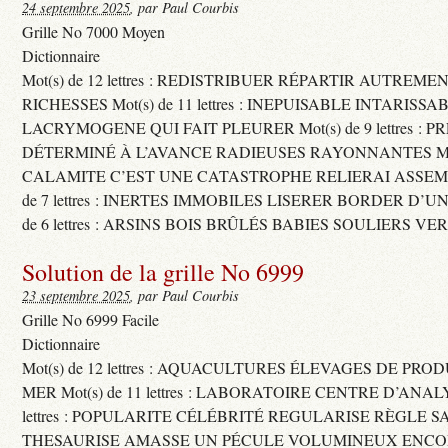
24 septembre 2025
, par Paul Courbis
Grille No 7000 Moyen
Dictionnaire
Mot(s) de 12 lettres : REDISTRIBUER RÉPARTIR AUTREME
RICHESSES Mot(s) de 11 lettres : INEPUISABLE INTARISSA
LACRYMOGENE QUI FAIT PLEURER Mot(s) de 9 lettres : P
DÉTERMINÉ À L’AVANCE RADIEUSES RAYONNANTES Mot(s) 
CALAMITE C’EST UNE CATASTROPHE RELIERAI ASSEMB
de 7 lettres : INERTES IMMOBILES LISERER BORDER D’U
de 6 lettres : ARSINS BOIS BRÛLÉS BABIES SOULIERS VE
Solution de la grille No 6999
23 septembre 2025
, par Paul Courbis
Grille No 6999 Facile
Dictionnaire
Mot(s) de 12 lettres : AQUACULTURES ÉLEVAGES DE PRO
MER Mot(s) de 11 lettres : LABORATOIRE CENTRE D’ANALYS
lettres : POPULARITE CÉLÉBRITÉ REGULARISE RÈGLE S
THESAURISE AMASSE UN PÉCULE VOLUMINEUX ENCOM