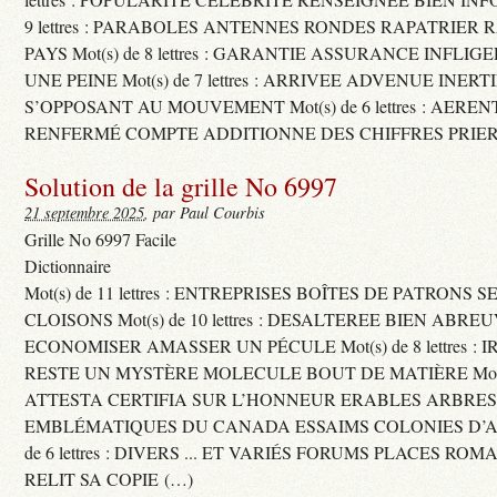
9 lettres : PARABOLES ANTENNES RONDES RAPATRIER
PAYS Mot(s) de 8 lettres : GARANTIE ASSURANCE INFLI
UNE PEINE Mot(s) de 7 lettres : ARRIVEE ADVENUE INER
S’OPPOSANT AU MOUVEMENT Mot(s) de 6 lettres : AERE
RENFERMÉ COMPTE ADDITIONNE DES CHIFFRES PRIER
Solution de la grille No 6997
21 septembre 2025
, par Paul Courbis
Grille No 6997 Facile
Dictionnaire
Mot(s) de 11 lettres : ENTREPRISES BOÎTES DE PATRONS
CLOISONS Mot(s) de 10 lettres : DESALTEREE BIEN ABRE
ECONOMISER AMASSER UN PÉCULE Mot(s) de 8 lettres : 
RESTE UN MYSTÈRE MOLECULE BOUT DE MATIÈRE Mot(s) d
ATTESTA CERTIFIA SUR L’HONNEUR ERABLES ARBRE
EMBLÉMATIQUES DU CANADA ESSAIMS COLONIES D’AB
de 6 lettres : DIVERS ... ET VARIÉS FORUMS PLACES RO
RELIT SA COPIE (…)