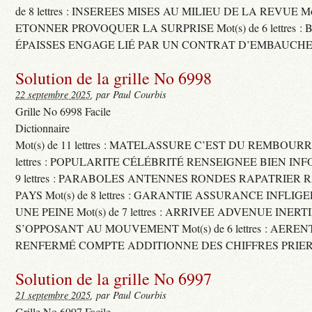
de 8 lettres : INSEREES MISES AU MILIEU DE LA REVUE Mot(s)
ETONNER PROVOQUER LA SURPRISE Mot(s) de 6 lettres :
ÉPAISSES ENGAGE LIÉ PAR UN CONTRAT D’EMBAUCHE
Solution de la grille No 6998
22 septembre 2025
, par Paul Courbis
Grille No 6998 Facile
Dictionnaire
Mot(s) de 11 lettres : MATELASSURE C’EST DU REMBOURRA
lettres : POPULARITE CÉLÉBRITÉ RENSEIGNEE BIEN INFO
9 lettres : PARABOLES ANTENNES RONDES RAPATRIER
PAYS Mot(s) de 8 lettres : GARANTIE ASSURANCE INFLI
UNE PEINE Mot(s) de 7 lettres : ARRIVEE ADVENUE INER
S’OPPOSANT AU MOUVEMENT Mot(s) de 6 lettres : AERE
RENFERMÉ COMPTE ADDITIONNE DES CHIFFRES PRIER
Solution de la grille No 6997
21 septembre 2025
, par Paul Courbis
Grille No 6997 Facile