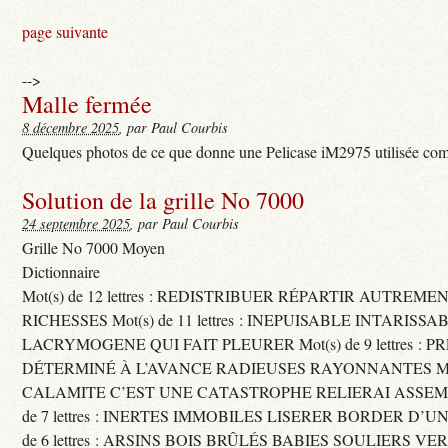
page suivante
-->
Malle fermée
8 décembre 2025
, par Paul Courbis
Quelques photos de ce que donne une Pelicase iM2975 utilisée com
Solution de la grille No 7000
24 septembre 2025
, par Paul Courbis
Grille No 7000 Moyen
Dictionnaire
Mot(s) de 12 lettres : REDISTRIBUER RÉPARTIR AUTREME
RICHESSES Mot(s) de 11 lettres : INEPUISABLE INTARISSA
LACRYMOGENE QUI FAIT PLEURER Mot(s) de 9 lettres : P
DÉTERMINÉ À L’AVANCE RADIEUSES RAYONNANTES Mot(s) 
CALAMITE C’EST UNE CATASTROPHE RELIERAI ASSEMB
de 7 lettres : INERTES IMMOBILES LISERER BORDER D’U
de 6 lettres : ARSINS BOIS BRÛLÉS BABIES SOULIERS VE