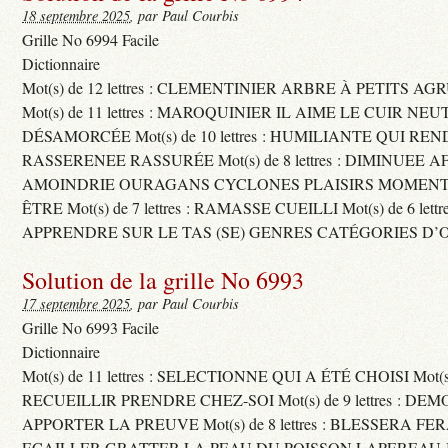
18 septembre 2025
, par Paul Courbis
Grille No 6994 Facile
Dictionnaire
Mot(s) de 12 lettres : CLEMENTINIER ARBRE À PETITS A
Mot(s) de 11 lettres : MAROQUINIER IL AIME LE CUIR NE
DÉSAMORCÉE Mot(s) de 10 lettres : HUMILIANTE QUI R
RASSERENEE RASSURÉE Mot(s) de 8 lettres : DIMINUEE A
AMOINDRIE OURAGANS CYCLONES PLAISIRS MOMENTS
ÊTRE Mot(s) de 7 lettres : RAMASSE CUEILLI Mot(s) de 6 let
APPRENDRE SUR LE TAS (SE) GENRES CATÉGORIES D’
Solution de la grille No 6993
17 septembre 2025
, par Paul Courbis
Grille No 6993 Facile
Dictionnaire
Mot(s) de 11 lettres : SELECTIONNE QUI A ÉTÉ CHOISI Mot(s) d
RECUEILLIR PRENDRE CHEZ-SOI Mot(s) de 9 lettres : D
APPORTER LA PREUVE Mot(s) de 8 lettres : BLESSERA FE
ECAILLER GRATTER LA PEAU DU POISSON LAPEREAU 