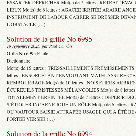
ESSARTER DÉFRICHER Mot(s) de 7 lettres : RETRAIT ÉV
LIEUX Mot(s) de 6 lettres : AGACEE IRRITÉE ARAIRE ANC
INSTRUMENT DE LABOUR CABRER SE DRESSER DEVA
L’OBSTACLE (…)
Solution de la grille No 6995
19 septembre 2025
, par Paul Courbis
Grille No 6995 Facile
Dictionnaire
Mot(s) de 15 lettres : TRESSAILLEMENTS FRÉMISSEMENTS M
lettres : ENSORCELANT ENVOÛTANT MATELASSURE C’
REMBOURRAGE Mot(s) de 10 lettres : NOISETIERS ARBRE
ÉCUREUILS TRISTESSES MÉLANCOLIES Mot(s) de 8 lettre
TOTALEMENT ÉREINTÉE Mot(s) de 7 lettres : DEPERIR DÉ
S’ÉTIOLER INCARNE JOUE UN RÔLE Mot(s) de 6 lettres :
OU VAUTOUR SAISIE ATTRAPÉE USAGEE QUI A ÉTÉ B
PORTÉE VERSEE (…)
Solution de la grille No 6994