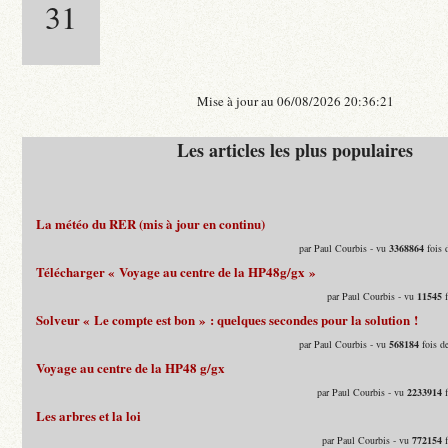
31
Mise à jour au 06/08/2026 20:36:21
Les articles les plus populaires
La météo du RER (mis à jour en continu)
par Paul Courbis - vu
3368864
fois 
Télécharger « Voyage au centre de la HP48g/gx »
par Paul Courbis - vu
11545
f
Solveur « Le compte est bon » : quelques secondes pour la solution !
par Paul Courbis - vu
568184
fois d
Voyage au centre de la HP48 g/gx
par Paul Courbis - vu
2233914
f
Les arbres et la loi
par Paul Courbis - vu
772154
f