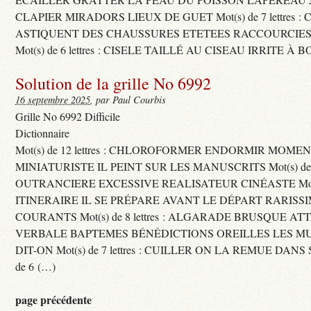
CLAPIER MIRADORS LIEUX DE GUET Mot(s) de 7 lettres : 
ASTIQUENT DES CHAUSSURES ETETEES RACCOURCIES
Mot(s) de 6 lettres : CISELE TAILLÉ AU CISEAU IRRITE À 
Solution de la grille No 6992
16 septembre 2025
, par Paul Courbis
Grille No 6992 Difficile
Dictionnaire
Mot(s) de 12 lettres : CHLOROFORMER ENDORMIR MO
MINIATURISTE IL PEINT SUR LES MANUSCRITS Mot(s) de 11 
OUTRANCIERE EXCESSIVE REALISATEUR CINÉASTE Mot(s) d
ITINERAIRE IL SE PRÉPARE AVANT LE DÉPART RARISS
COURANTS Mot(s) de 8 lettres : ALGARADE BRUSQUE A
VERBALE BAPTEMES BÉNÉDICTIONS OREILLES LES MU
DIT-ON Mot(s) de 7 lettres : CUILLER ON LA REMUE DANS 
de 6 (…)
page précédente