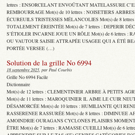
lettres : ENSORCELANT ENVOÛTANT MATELASSURE C’
REMBOURRAGE Mot(s) de 10 lettres : NOISETIERS ARBRE
ÉCUREUILS TRISTESSES MÉLANCOLIES Mot(s) de 8 lettre
TOTALEMENT ÉREINTÉE Mot(s) de 7 lettres : DEPERIR DÉ
S’ÉTIOLER INCARNE JOUE UN RÔLE Mot(s) de 6 lettres :
OU VAUTOUR SAISIE ATTRAPÉE USAGEE QUI A ÉTÉ B
PORTÉE VERSEE (…)
Solution de la grille No 6994
18 septembre 2025
, par Paul Courbis
Grille No 6994 Facile
Dictionnaire
Mot(s) de 12 lettres : CLEMENTINIER ARBRE À PETITS A
Mot(s) de 11 lettres : MAROQUINIER IL AIME LE CUIR NE
DÉSAMORCÉE Mot(s) de 10 lettres : HUMILIANTE QUI R
RASSERENEE RASSURÉE Mot(s) de 8 lettres : DIMINUEE A
AMOINDRIE OURAGANS CYCLONES PLAISIRS MOMENTS
ÊTRE Mot(s) de 7 lettres : RAMASSE CUEILLI Mot(s) de 6 let
APPRENDRE SUR LE TAS (SE) GENRES CATÉGORIES D’