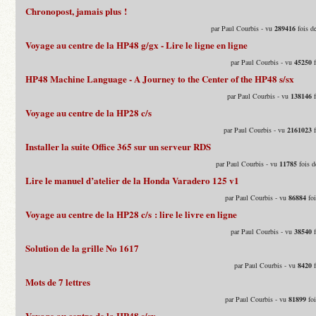
Chronopost, jamais plus !
par Paul Courbis - vu
289416
fois d
Voyage au centre de la HP48 g/gx - Lire le ligne en ligne
par Paul Courbis - vu
45250
f
HP48 Machine Language - A Journey to the Center of the HP48 s/sx
par Paul Courbis - vu
138146
f
Voyage au centre de la HP28 c/s
par Paul Courbis - vu
2161023
f
Installer la suite Office 365 sur un serveur RDS
par Paul Courbis - vu
11785
fois d
Lire le manuel d’atelier de la Honda Varadero 125 v1
par Paul Courbis - vu
86884
foi
Voyage au centre de la HP28 c/s : lire le livre en ligne
par Paul Courbis - vu
38540
f
Solution de la grille No 1617
par Paul Courbis - vu
8420
f
Mots de 7 lettres
par Paul Courbis - vu
81899
foi
Voyage au centre de la HP48 s/sx