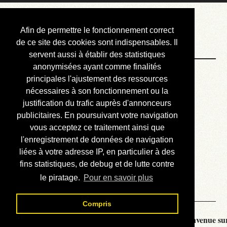
Courbis, « LE »
Afin de permettre le fonctionnement correct
Blog Officiel
de ce site des cookies sont indispensables. Il
servent aussi à établir des statistiques
anonymisées ayant comme finalités
Bienvenue
principales l'ajustement des ressources
Réalisations
nécessaires à son fonctionnement ou la
justification du trafic auprès d'annonceurs
Divers (et d’été)
publicitaires. En poursuivant votre navigation
vous acceptez ce traitement ainsi que
Annonces
l'enregistrement de données de navigation
Liens externes
liées à votre adresse IP, en particulier à des
fins statistiques, de debug et de lutte contre
Téléchargement
le piratage.
Pour en savoir plus
Contact
Compris
Courbis, « LE » Blog Officiel - je vous souhaite la bienvenue sur 