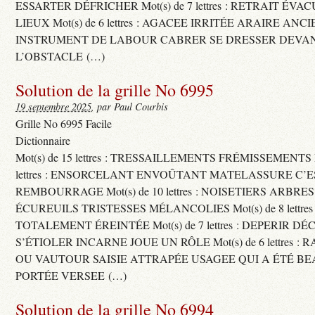
ESSARTER DÉFRICHER Mot(s) de 7 lettres : RETRAIT ÉV
LIEUX Mot(s) de 6 lettres : AGACEE IRRITÉE ARAIRE ANC
INSTRUMENT DE LABOUR CABRER SE DRESSER DEVA
L’OBSTACLE (…)
Solution de la grille No 6995
19 septembre 2025
, par Paul Courbis
Grille No 6995 Facile
Dictionnaire
Mot(s) de 15 lettres : TRESSAILLEMENTS FRÉMISSEMENTS M
lettres : ENSORCELANT ENVOÛTANT MATELASSURE C’
REMBOURRAGE Mot(s) de 10 lettres : NOISETIERS ARBRE
ÉCUREUILS TRISTESSES MÉLANCOLIES Mot(s) de 8 lettre
TOTALEMENT ÉREINTÉE Mot(s) de 7 lettres : DEPERIR DÉ
S’ÉTIOLER INCARNE JOUE UN RÔLE Mot(s) de 6 lettres :
OU VAUTOUR SAISIE ATTRAPÉE USAGEE QUI A ÉTÉ B
PORTÉE VERSEE (…)
Solution de la grille No 6994