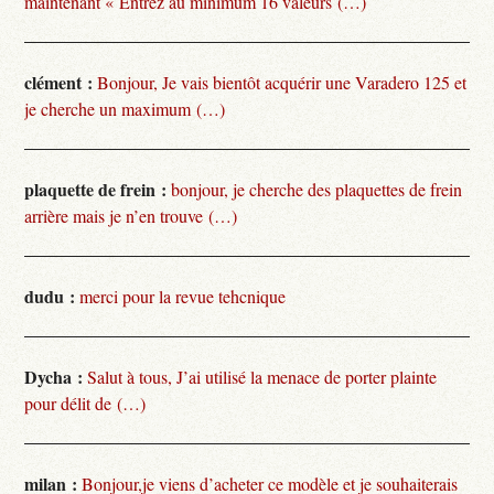
maintenant « Entrez au minimum 16 valeurs (…)
clément :
Bonjour, Je vais bientôt acquérir une Varadero 125 et
je cherche un maximum (…)
plaquette de frein :
bonjour, je cherche des plaquettes de frein
arrière mais je n’en trouve (…)
dudu :
merci pour la revue tehcnique
Dycha :
Salut à tous, J’ai utilisé la menace de porter plainte
pour délit de (…)
milan :
Bonjour,je viens d’acheter ce modèle et je souhaiterais