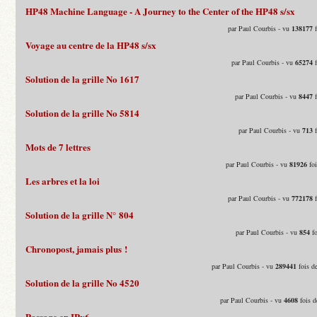
HP48 Machine Language - A Journey to the Center of the HP48 s/sx
par Paul Courbis - vu
138177
f
Voyage au centre de la HP48 s/sx
par Paul Courbis - vu
65274
f
Solution de la grille No 1617
par Paul Courbis - vu
8447
f
Solution de la grille No 5814
par Paul Courbis - vu
713
f
Mots de 7 lettres
par Paul Courbis - vu
81926
foi
Les arbres et la loi
par Paul Courbis - vu
772178
f
Solution de la grille N° 804
par Paul Courbis - vu
854
fo
Chronopost, jamais plus !
par Paul Courbis - vu
289441
fois d
Solution de la grille No 4520
par Paul Courbis - vu
4608
fois d
Passage en IPv6