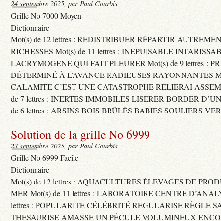
24 septembre 2025
, par Paul Courbis
Grille No 7000 Moyen
Dictionnaire
Mot(s) de 12 lettres : REDISTRIBUER RÉPARTIR AUTREME
RICHESSES Mot(s) de 11 lettres : INEPUISABLE INTARISSA
LACRYMOGENE QUI FAIT PLEURER Mot(s) de 9 lettres : P
DÉTERMINÉ À L’AVANCE RADIEUSES RAYONNANTES Mot(s) 
CALAMITE C’EST UNE CATASTROPHE RELIERAI ASSEMB
de 7 lettres : INERTES IMMOBILES LISERER BORDER D’U
de 6 lettres : ARSINS BOIS BRÛLÉS BABIES SOULIERS VE
Solution de la grille No 6999
23 septembre 2025
, par Paul Courbis
Grille No 6999 Facile
Dictionnaire
Mot(s) de 12 lettres : AQUACULTURES ÉLEVAGES DE PRO
MER Mot(s) de 11 lettres : LABORATOIRE CENTRE D’ANALYS
lettres : POPULARITE CÉLÉBRITÉ REGULARISE RÈGLE S
THESAURISE AMASSE UN PÉCULE VOLUMINEUX ENCOM