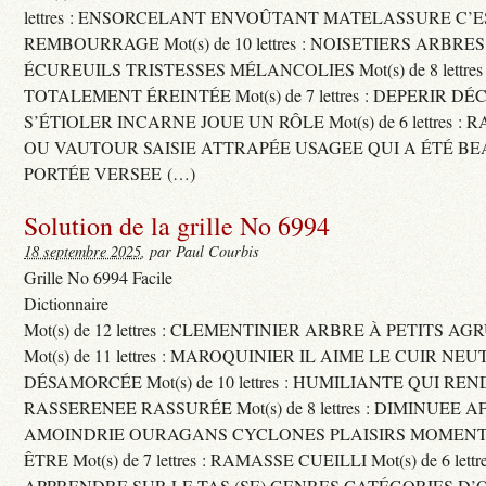
lettres : ENSORCELANT ENVOÛTANT MATELASSURE C’
REMBOURRAGE Mot(s) de 10 lettres : NOISETIERS ARBRE
ÉCUREUILS TRISTESSES MÉLANCOLIES Mot(s) de 8 lettre
TOTALEMENT ÉREINTÉE Mot(s) de 7 lettres : DEPERIR DÉ
S’ÉTIOLER INCARNE JOUE UN RÔLE Mot(s) de 6 lettres :
OU VAUTOUR SAISIE ATTRAPÉE USAGEE QUI A ÉTÉ B
PORTÉE VERSEE (…)
Solution de la grille No 6994
18 septembre 2025
, par Paul Courbis
Grille No 6994 Facile
Dictionnaire
Mot(s) de 12 lettres : CLEMENTINIER ARBRE À PETITS A
Mot(s) de 11 lettres : MAROQUINIER IL AIME LE CUIR NE
DÉSAMORCÉE Mot(s) de 10 lettres : HUMILIANTE QUI R
RASSERENEE RASSURÉE Mot(s) de 8 lettres : DIMINUEE A
AMOINDRIE OURAGANS CYCLONES PLAISIRS MOMENTS
ÊTRE Mot(s) de 7 lettres : RAMASSE CUEILLI Mot(s) de 6 let
APPRENDRE SUR LE TAS (SE) GENRES CATÉGORIES D’