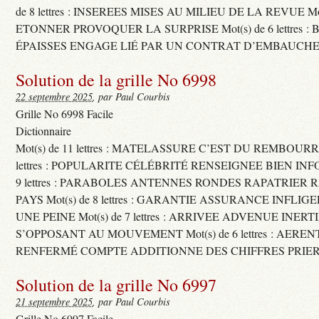
de 8 lettres : INSEREES MISES AU MILIEU DE LA REVUE Mot(s)
ETONNER PROVOQUER LA SURPRISE Mot(s) de 6 lettres :
ÉPAISSES ENGAGE LIÉ PAR UN CONTRAT D’EMBAUCHE
Solution de la grille No 6998
22 septembre 2025
, par Paul Courbis
Grille No 6998 Facile
Dictionnaire
Mot(s) de 11 lettres : MATELASSURE C’EST DU REMBOURRA
lettres : POPULARITE CÉLÉBRITÉ RENSEIGNEE BIEN INFO
9 lettres : PARABOLES ANTENNES RONDES RAPATRIER
PAYS Mot(s) de 8 lettres : GARANTIE ASSURANCE INFLI
UNE PEINE Mot(s) de 7 lettres : ARRIVEE ADVENUE INER
S’OPPOSANT AU MOUVEMENT Mot(s) de 6 lettres : AERE
RENFERMÉ COMPTE ADDITIONNE DES CHIFFRES PRIER
Solution de la grille No 6997
21 septembre 2025
, par Paul Courbis
Grille No 6997 Facile