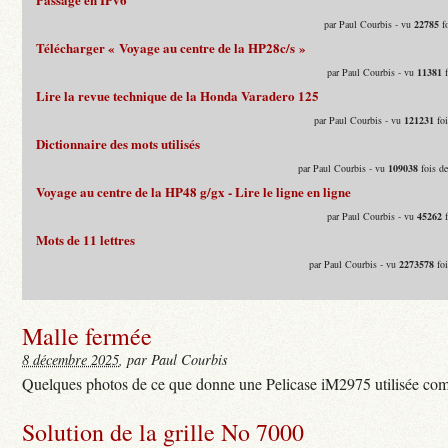
par Paul Courbis - vu
22785
fo
Télécharger « Voyage au centre de la HP28c/s »
par Paul Courbis - vu
11381
f
Lire la revue technique de la Honda Varadero 125
par Paul Courbis - vu
121231
foi
Dictionnaire des mots utilisés
par Paul Courbis - vu
109038
fois d
Voyage au centre de la HP48 g/gx - Lire le ligne en ligne
par Paul Courbis - vu
45262
f
Mots de 11 lettres
par Paul Courbis - vu
2273578
foi
Malle fermée
8 décembre 2025
, par Paul Courbis
Quelques photos de ce que donne une Pelicase iM2975 utilisée com
Solution de la grille No 7000