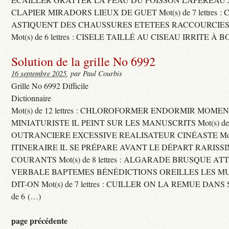
CLAPIER MIRADORS LIEUX DE GUET Mot(s) de 7 lettres : 
ASTIQUENT DES CHAUSSURES ETETEES RACCOURCIES
Mot(s) de 6 lettres : CISELE TAILLÉ AU CISEAU IRRITE À 
Solution de la grille No 6992
16 septembre 2025
, par Paul Courbis
Grille No 6992 Difficile
Dictionnaire
Mot(s) de 12 lettres : CHLOROFORMER ENDORMIR MO
MINIATURISTE IL PEINT SUR LES MANUSCRITS Mot(s) de 11 
OUTRANCIERE EXCESSIVE REALISATEUR CINÉASTE Mot(s) d
ITINERAIRE IL SE PRÉPARE AVANT LE DÉPART RARISS
COURANTS Mot(s) de 8 lettres : ALGARADE BRUSQUE A
VERBALE BAPTEMES BÉNÉDICTIONS OREILLES LES MU
DIT-ON Mot(s) de 7 lettres : CUILLER ON LA REMUE DANS 
de 6 (…)
page précédente