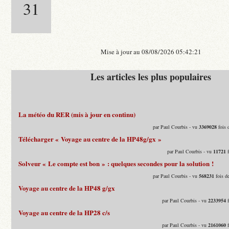
31
Mise à jour au 08/08/2026 05:42:21
Les articles les plus populaires
La météo du RER (mis à jour en continu)
par Paul Courbis - vu
3369028
fois 
Télécharger « Voyage au centre de la HP48g/gx »
par Paul Courbis - vu
11721
f
Solveur « Le compte est bon » : quelques secondes pour la solution !
par Paul Courbis - vu
568231
fois d
Voyage au centre de la HP48 g/gx
par Paul Courbis - vu
2233954
f
Voyage au centre de la HP28 c/s
par Paul Courbis - vu
2161060
f