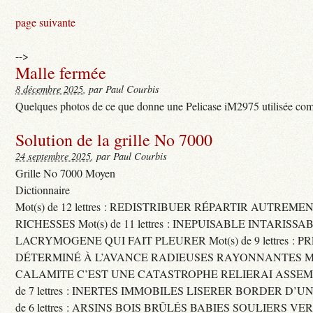
page suivante
-->
Malle fermée
8 décembre 2025
, par Paul Courbis
Quelques photos de ce que donne une Pelicase iM2975 utilisée com
Solution de la grille No 7000
24 septembre 2025
, par Paul Courbis
Grille No 7000 Moyen
Dictionnaire
Mot(s) de 12 lettres : REDISTRIBUER RÉPARTIR AUTREME
RICHESSES Mot(s) de 11 lettres : INEPUISABLE INTARISSA
LACRYMOGENE QUI FAIT PLEURER Mot(s) de 9 lettres : P
DÉTERMINÉ À L’AVANCE RADIEUSES RAYONNANTES Mot(s) 
CALAMITE C’EST UNE CATASTROPHE RELIERAI ASSEMB
de 7 lettres : INERTES IMMOBILES LISERER BORDER D’U
de 6 lettres : ARSINS BOIS BRÛLÉS BABIES SOULIERS VE