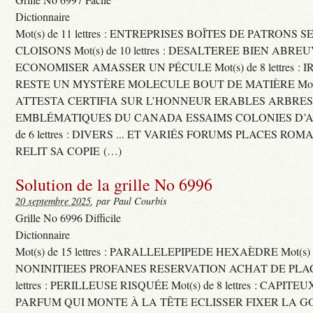
Dictionnaire
Mot(s) de 11 lettres : ENTREPRISES BOÎTES DE PATRONS
CLOISONS Mot(s) de 10 lettres : DESALTEREE BIEN ABRE
ECONOMISER AMASSER UN PÉCULE Mot(s) de 8 lettres : 
RESTE UN MYSTÈRE MOLECULE BOUT DE MATIÈRE Mot(s) d
ATTESTA CERTIFIA SUR L’HONNEUR ERABLES ARBRE
EMBLÉMATIQUES DU CANADA ESSAIMS COLONIES D’AB
de 6 lettres : DIVERS ... ET VARIÉS FORUMS PLACES RO
RELIT SA COPIE (…)
Solution de la grille No 6996
20 septembre 2025
, par Paul Courbis
Grille No 6996 Difficile
Dictionnaire
Mot(s) de 15 lettres : PARALLELEPIPEDE HEXAÈDRE Mot(s) de 
NONINITIEES PROFANES RESERVATION ACHAT DE PLACES
lettres : PERILLEUSE RISQUÉE Mot(s) de 8 lettres : CAPI
PARFUM QUI MONTE À LA TÊTE ECLISSER FIXER LA G