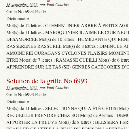
18 septembre 2025
, par Paul Courbis
Grille No 6994 Facile
Dictionnaire
Mot(s) de 12 lettres : CLEMENTINIER ARBRE À PETITS A
Mot(s) de 11 lettres : MAROQUINIER IL AIME LE CUIR NE
DÉSAMORCÉE Mot(s) de 10 lettres : HUMILIANTE QUI R
RASSERENEE RASSURÉE Mot(s) de 8 lettres : DIMINUEE A
AMOINDRIE OURAGANS CYCLONES PLAISIRS MOMENTS
ÊTRE Mot(s) de 7 lettres : RAMASSE CUEILLI Mot(s) de 6 let
APPRENDRE SUR LE TAS (SE) GENRES CATÉGORIES D’
Solution de la grille No 6993
17 septembre 2025
, par Paul Courbis
Grille No 6993 Facile
Dictionnaire
Mot(s) de 11 lettres : SELECTIONNE QUI A ÉTÉ CHOISI Mot(s) d
RECUEILLIR PRENDRE CHEZ-SOI Mot(s) de 9 lettres : D
APPORTER LA PREUVE Mot(s) de 8 lettres : BLESSERA FE
ECAILLER GRATTER LA PEAU DU POISSON LAPEREAU 