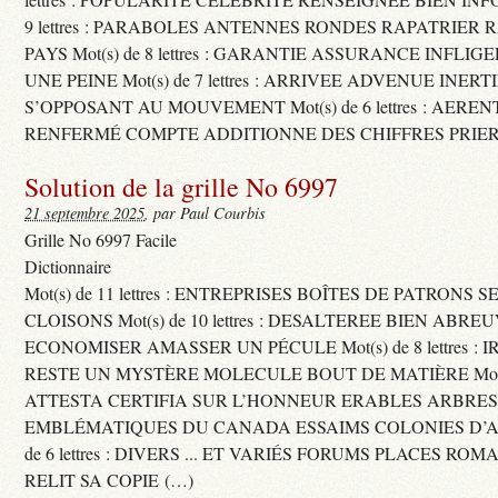
9 lettres : PARABOLES ANTENNES RONDES RAPATRIER
PAYS Mot(s) de 8 lettres : GARANTIE ASSURANCE INFLI
UNE PEINE Mot(s) de 7 lettres : ARRIVEE ADVENUE INER
S’OPPOSANT AU MOUVEMENT Mot(s) de 6 lettres : AERE
RENFERMÉ COMPTE ADDITIONNE DES CHIFFRES PRIER
Solution de la grille No 6997
21 septembre 2025
, par Paul Courbis
Grille No 6997 Facile
Dictionnaire
Mot(s) de 11 lettres : ENTREPRISES BOÎTES DE PATRONS
CLOISONS Mot(s) de 10 lettres : DESALTEREE BIEN ABRE
ECONOMISER AMASSER UN PÉCULE Mot(s) de 8 lettres : 
RESTE UN MYSTÈRE MOLECULE BOUT DE MATIÈRE Mot(s) d
ATTESTA CERTIFIA SUR L’HONNEUR ERABLES ARBRE
EMBLÉMATIQUES DU CANADA ESSAIMS COLONIES D’AB
de 6 lettres : DIVERS ... ET VARIÉS FORUMS PLACES RO
RELIT SA COPIE (…)