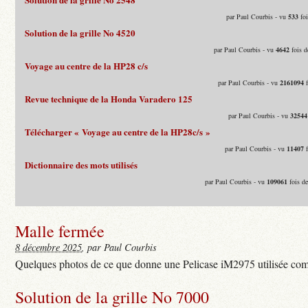
par Paul Courbis - vu
533
foi
Solution de la grille No 4520
par Paul Courbis - vu
4642
fois d
Voyage au centre de la HP28 c/s
par Paul Courbis - vu
2161094
f
Revue technique de la Honda Varadero 125
par Paul Courbis - vu
32544
Télécharger « Voyage au centre de la HP28c/s »
par Paul Courbis - vu
11407
f
Dictionnaire des mots utilisés
par Paul Courbis - vu
109061
fois d
Malle fermée
8 décembre 2025
, par Paul Courbis
Quelques photos de ce que donne une Pelicase iM2975 utilisée com
Solution de la grille No 7000