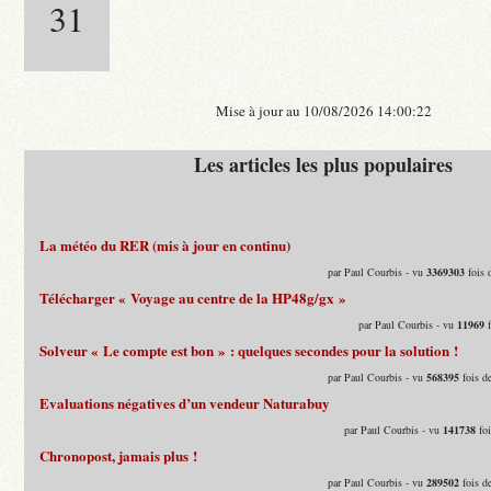
31
Mise à jour au 10/08/2026 14:00:22
Les articles les plus populaires
La météo du RER (mis à jour en continu)
par Paul Courbis - vu
3369303
fois 
Télécharger « Voyage au centre de la HP48g/gx »
par Paul Courbis - vu
11969
f
Solveur « Le compte est bon » : quelques secondes pour la solution !
par Paul Courbis - vu
568395
fois d
Evaluations négatives d’un vendeur Naturabuy
par Paul Courbis - vu
141738
foi
Chronopost, jamais plus !
par Paul Courbis - vu
289502
fois d