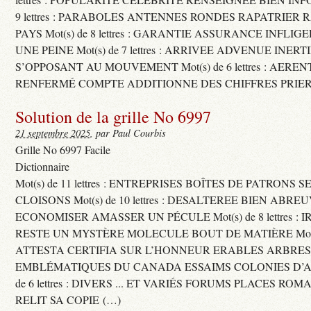
9 lettres : PARABOLES ANTENNES RONDES RAPATRIER
PAYS Mot(s) de 8 lettres : GARANTIE ASSURANCE INFLI
UNE PEINE Mot(s) de 7 lettres : ARRIVEE ADVENUE INER
S’OPPOSANT AU MOUVEMENT Mot(s) de 6 lettres : AERE
RENFERMÉ COMPTE ADDITIONNE DES CHIFFRES PRIER
Solution de la grille No 6997
21 septembre 2025
, par Paul Courbis
Grille No 6997 Facile
Dictionnaire
Mot(s) de 11 lettres : ENTREPRISES BOÎTES DE PATRONS
CLOISONS Mot(s) de 10 lettres : DESALTEREE BIEN ABRE
ECONOMISER AMASSER UN PÉCULE Mot(s) de 8 lettres : 
RESTE UN MYSTÈRE MOLECULE BOUT DE MATIÈRE Mot(s) d
ATTESTA CERTIFIA SUR L’HONNEUR ERABLES ARBRE
EMBLÉMATIQUES DU CANADA ESSAIMS COLONIES D’AB
de 6 lettres : DIVERS ... ET VARIÉS FORUMS PLACES RO
RELIT SA COPIE (…)