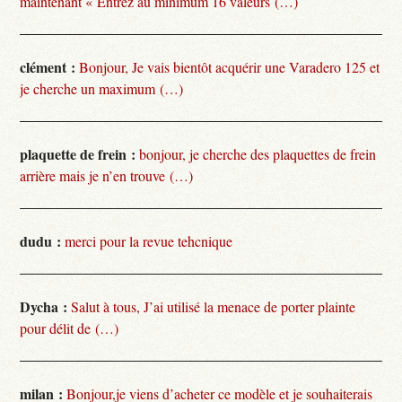
maintenant « Entrez au minimum 16 valeurs (…)
clément :
Bonjour, Je vais bientôt acquérir une Varadero 125 et
je cherche un maximum (…)
plaquette de frein :
bonjour, je cherche des plaquettes de frein
arrière mais je n’en trouve (…)
dudu :
merci pour la revue tehcnique
Dycha :
Salut à tous, J’ai utilisé la menace de porter plainte
pour délit de (…)
milan :
Bonjour,je viens d’acheter ce modèle et je souhaiterais