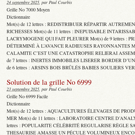
24 septembre 2025
, par Paul Courbis
Grille No 7000 Moyen
Dictionnaire
Mot(s) de 12 lettres : REDISTRIBUER RÉPARTIR AUTREME
RICHESSES Mot(s) de 11 lettres : INEPUISABLE INTARISSA
LACRYMOGENE QUI FAIT PLEURER Mot(s) de 9 lettres : P
DÉTERMINÉ À L’AVANCE RADIEUSES RAYONNANTES Mot(s) 
CALAMITE C’EST UNE CATASTROPHE RELIERAI ASSEMB
de 7 lettres : INERTES IMMOBILES LISERER BORDER D’U
de 6 lettres : ARSINS BOIS BRÛLÉS BABIES SOULIERS VE
Solution de la grille No 6999
23 septembre 2025
, par Paul Courbis
Grille No 6999 Facile
Dictionnaire
Mot(s) de 12 lettres : AQUACULTURES ÉLEVAGES DE PRO
MER Mot(s) de 11 lettres : LABORATOIRE CENTRE D’ANALYS
lettres : POPULARITE CÉLÉBRITÉ REGULARISE RÈGLE S
THESAURISE AMASSE UN PÉCULE VOLUMINEUX ENCOM