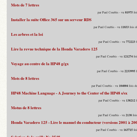
Mots de 7 lettres
par Paul Courbis - vu
81975
foi
Installer la suite Office 365 sur un serveur RDS
par Paul Courbis - vu
11833
fois d
Les arbres et la loi
par Paul Courbis - vu
772223
f
Lire la revue technique de la Honda Varadero 125
par Paul Courbis - vu
121274
foi
Voyage au centre de la HP48 g/gx
par Paul Courbis - vu
2233995
f
Mots de 8 lettres
par Paul Courbis - vu
104004
fois d
HP48 Machine Language - A Journey to the Center of the HP48 s/sx
par Paul Courbis - vu
138212
f
Motus de 8 lettres
par Paul Courbis - vu
2138
fois
Honda Varadero 125 - Lire le manuel du conducteur (versions 2001 à 20
par Paul Courbis - vu
163715
foi
Solution de la grille No 2548