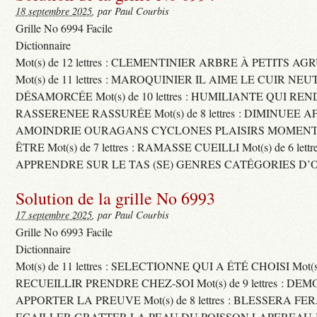
18 septembre 2025
, par Paul Courbis
Grille No 6994 Facile
Dictionnaire
Mot(s) de 12 lettres : CLEMENTINIER ARBRE À PETITS A
Mot(s) de 11 lettres : MAROQUINIER IL AIME LE CUIR NE
DÉSAMORCÉE Mot(s) de 10 lettres : HUMILIANTE QUI R
RASSERENEE RASSURÉE Mot(s) de 8 lettres : DIMINUEE A
AMOINDRIE OURAGANS CYCLONES PLAISIRS MOMENTS
ÊTRE Mot(s) de 7 lettres : RAMASSE CUEILLI Mot(s) de 6 let
APPRENDRE SUR LE TAS (SE) GENRES CATÉGORIES D’
Solution de la grille No 6993
17 septembre 2025
, par Paul Courbis
Grille No 6993 Facile
Dictionnaire
Mot(s) de 11 lettres : SELECTIONNE QUI A ÉTÉ CHOISI Mot(s) d
RECUEILLIR PRENDRE CHEZ-SOI Mot(s) de 9 lettres : D
APPORTER LA PREUVE Mot(s) de 8 lettres : BLESSERA FE
ECAILLER GRATTER LA PEAU DU POISSON LAPEREAU 