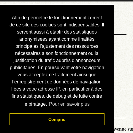
Courbis, « LE »
Afin de permettre le fonctionnement correct
Blog Officiel
de ce site des cookies sont indispensables. Il
servent aussi à établir des statistiques
anonymisées ayant comme finalités
Bienvenue
principales l'ajustement des ressources
Réalisations
nécessaires à son fonctionnement ou la
justification du trafic auprès d'annonceurs
Divers (et d’été)
publicitaires. En poursuivant votre navigation
vous acceptez ce traitement ainsi que
Annonces
l'enregistrement de données de navigation
Liens externes
liées à votre adresse IP, en particulier à des
fins statistiques, de debug et de lutte contre
Téléchargement
le piratage.
Pour en savoir plus
Contact
Compris
Courbis, « LE » Blog Officiel - je vous souhaite la bienvenue sur 