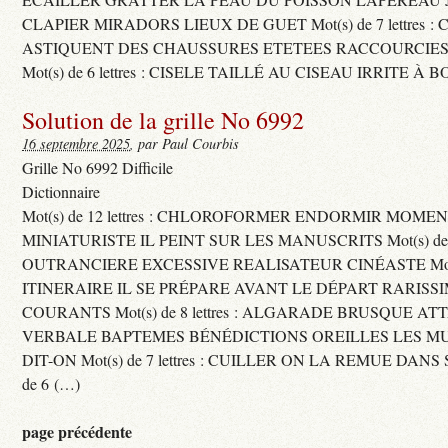
CLAPIER MIRADORS LIEUX DE GUET Mot(s) de 7 lettres : 
ASTIQUENT DES CHAUSSURES ETETEES RACCOURCIES
Mot(s) de 6 lettres : CISELE TAILLÉ AU CISEAU IRRITE À 
Solution de la grille No 6992
16 septembre 2025
, par Paul Courbis
Grille No 6992 Difficile
Dictionnaire
Mot(s) de 12 lettres : CHLOROFORMER ENDORMIR MO
MINIATURISTE IL PEINT SUR LES MANUSCRITS Mot(s) de 11 
OUTRANCIERE EXCESSIVE REALISATEUR CINÉASTE Mot(s) d
ITINERAIRE IL SE PRÉPARE AVANT LE DÉPART RARISS
COURANTS Mot(s) de 8 lettres : ALGARADE BRUSQUE A
VERBALE BAPTEMES BÉNÉDICTIONS OREILLES LES MU
DIT-ON Mot(s) de 7 lettres : CUILLER ON LA REMUE DANS 
de 6 (…)
page précédente