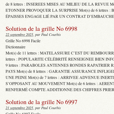
de 8 lettres : INSEREES MISES AU MILIEU DE LA REVUE Mot(s)
ETONNER PROVOQUER LA SURPRISE Mot(s) de 6 lettres :
ÉPAISSES ENGAGE LIÉ PAR UN CONTRAT D’EMBAUCHE
Solution de la grille No 6998
22 septembre 2025
, par Paul Courbis
Grille No 6998 Facile
Dictionnaire
Mot(s) de 11 lettres : MATELASSURE C’EST DU REMBOURRA
lettres : POPULARITE CÉLÉBRITÉ RENSEIGNEE BIEN INFO
9 lettres : PARABOLES ANTENNES RONDES RAPATRIER
PAYS Mot(s) de 8 lettres : GARANTIE ASSURANCE INFLI
UNE PEINE Mot(s) de 7 lettres : ARRIVEE ADVENUE INER
S’OPPOSANT AU MOUVEMENT Mot(s) de 6 lettres : AERE
RENFERMÉ COMPTE ADDITIONNE DES CHIFFRES PRIER
Solution de la grille No 6997
21 septembre 2025
, par Paul Courbis
Grille No 6997 Facile