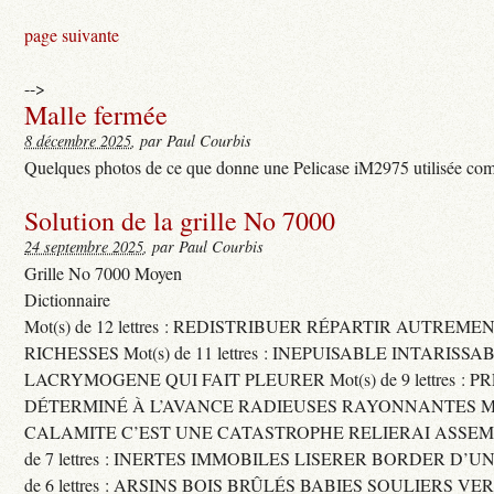
page suivante
-->
Malle fermée
8 décembre 2025
, par Paul Courbis
Quelques photos de ce que donne une Pelicase iM2975 utilisée com
Solution de la grille No 7000
24 septembre 2025
, par Paul Courbis
Grille No 7000 Moyen
Dictionnaire
Mot(s) de 12 lettres : REDISTRIBUER RÉPARTIR AUTREME
RICHESSES Mot(s) de 11 lettres : INEPUISABLE INTARISSA
LACRYMOGENE QUI FAIT PLEURER Mot(s) de 9 lettres : P
DÉTERMINÉ À L’AVANCE RADIEUSES RAYONNANTES Mot(s) 
CALAMITE C’EST UNE CATASTROPHE RELIERAI ASSEMB
de 7 lettres : INERTES IMMOBILES LISERER BORDER D’U
de 6 lettres : ARSINS BOIS BRÛLÉS BABIES SOULIERS VE