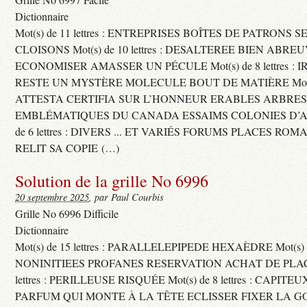
Dictionnaire
Mot(s) de 11 lettres : ENTREPRISES BOÎTES DE PATRONS
CLOISONS Mot(s) de 10 lettres : DESALTEREE BIEN ABRE
ECONOMISER AMASSER UN PÉCULE Mot(s) de 8 lettres : 
RESTE UN MYSTÈRE MOLECULE BOUT DE MATIÈRE Mot(s) d
ATTESTA CERTIFIA SUR L’HONNEUR ERABLES ARBRE
EMBLÉMATIQUES DU CANADA ESSAIMS COLONIES D’AB
de 6 lettres : DIVERS ... ET VARIÉS FORUMS PLACES RO
RELIT SA COPIE (…)
Solution de la grille No 6996
20 septembre 2025
, par Paul Courbis
Grille No 6996 Difficile
Dictionnaire
Mot(s) de 15 lettres : PARALLELEPIPEDE HEXAÈDRE Mot(s) de 
NONINITIEES PROFANES RESERVATION ACHAT DE PLACES
lettres : PERILLEUSE RISQUÉE Mot(s) de 8 lettres : CAPI
PARFUM QUI MONTE À LA TÊTE ECLISSER FIXER LA G