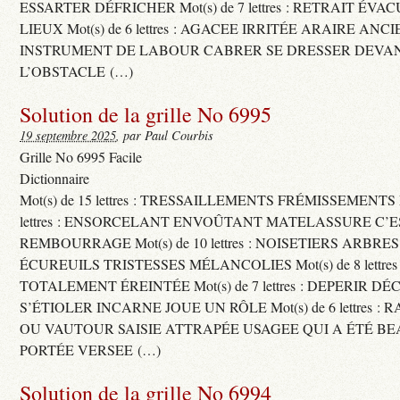
ESSARTER DÉFRICHER Mot(s) de 7 lettres : RETRAIT ÉV
LIEUX Mot(s) de 6 lettres : AGACEE IRRITÉE ARAIRE ANC
INSTRUMENT DE LABOUR CABRER SE DRESSER DEVA
L’OBSTACLE (…)
Solution de la grille No 6995
19 septembre 2025
, par Paul Courbis
Grille No 6995 Facile
Dictionnaire
Mot(s) de 15 lettres : TRESSAILLEMENTS FRÉMISSEMENTS M
lettres : ENSORCELANT ENVOÛTANT MATELASSURE C’
REMBOURRAGE Mot(s) de 10 lettres : NOISETIERS ARBRE
ÉCUREUILS TRISTESSES MÉLANCOLIES Mot(s) de 8 lettre
TOTALEMENT ÉREINTÉE Mot(s) de 7 lettres : DEPERIR DÉ
S’ÉTIOLER INCARNE JOUE UN RÔLE Mot(s) de 6 lettres :
OU VAUTOUR SAISIE ATTRAPÉE USAGEE QUI A ÉTÉ B
PORTÉE VERSEE (…)
Solution de la grille No 6994