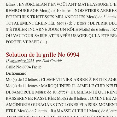
lettres : ENSORCELANT ENVOÛTANT MATELASSURE C’
REMBOURRAGE Mot(s) de 10 lettres : NOISETIERS ARBRE
ÉCUREUILS TRISTESSES MÉLANCOLIES Mot(s) de 8 lettre
TOTALEMENT ÉREINTÉE Mot(s) de 7 lettres : DEPERIR DÉ
S’ÉTIOLER INCARNE JOUE UN RÔLE Mot(s) de 6 lettres :
OU VAUTOUR SAISIE ATTRAPÉE USAGEE QUI A ÉTÉ B
PORTÉE VERSEE (…)
Solution de la grille No 6994
18 septembre 2025
, par Paul Courbis
Grille No 6994 Facile
Dictionnaire
Mot(s) de 12 lettres : CLEMENTINIER ARBRE À PETITS A
Mot(s) de 11 lettres : MAROQUINIER IL AIME LE CUIR NE
DÉSAMORCÉE Mot(s) de 10 lettres : HUMILIANTE QUI R
RASSERENEE RASSURÉE Mot(s) de 8 lettres : DIMINUEE A
AMOINDRIE OURAGANS CYCLONES PLAISIRS MOMENTS
ÊTRE Mot(s) de 7 lettres : RAMASSE CUEILLI Mot(s) de 6 let
APPRENDRE SUR LE TAS (SE) GENRES CATÉGORIES D’