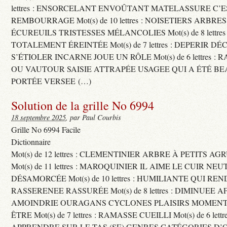
lettres : ENSORCELANT ENVOÛTANT MATELASSURE C’
REMBOURRAGE Mot(s) de 10 lettres : NOISETIERS ARBRE
ÉCUREUILS TRISTESSES MÉLANCOLIES Mot(s) de 8 lettre
TOTALEMENT ÉREINTÉE Mot(s) de 7 lettres : DEPERIR DÉ
S’ÉTIOLER INCARNE JOUE UN RÔLE Mot(s) de 6 lettres :
OU VAUTOUR SAISIE ATTRAPÉE USAGEE QUI A ÉTÉ B
PORTÉE VERSEE (…)
Solution de la grille No 6994
18 septembre 2025
, par Paul Courbis
Grille No 6994 Facile
Dictionnaire
Mot(s) de 12 lettres : CLEMENTINIER ARBRE À PETITS A
Mot(s) de 11 lettres : MAROQUINIER IL AIME LE CUIR NE
DÉSAMORCÉE Mot(s) de 10 lettres : HUMILIANTE QUI R
RASSERENEE RASSURÉE Mot(s) de 8 lettres : DIMINUEE A
AMOINDRIE OURAGANS CYCLONES PLAISIRS MOMENTS
ÊTRE Mot(s) de 7 lettres : RAMASSE CUEILLI Mot(s) de 6 let
APPRENDRE SUR LE TAS (SE) GENRES CATÉGORIES D’