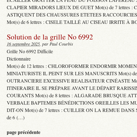
CLAPIER MIRADORS LIEUX DE GUET Mot(s) de 7 lettres : 
ASTIQUENT DES CHAUSSURES ETETEES RACCOURCIES
Mot(s) de 6 lettres : CISELE TAILLÉ AU CISEAU IRRITE À 
Solution de la grille No 6992
16 septembre 2025
, par Paul Courbis
Grille No 6992 Difficile
Dictionnaire
Mot(s) de 12 lettres : CHLOROFORMER ENDORMIR MO
MINIATURISTE IL PEINT SUR LES MANUSCRITS Mot(s) de 11 
OUTRANCIERE EXCESSIVE REALISATEUR CINÉASTE Mot(s) d
ITINERAIRE IL SE PRÉPARE AVANT LE DÉPART RARISS
COURANTS Mot(s) de 8 lettres : ALGARADE BRUSQUE A
VERBALE BAPTEMES BÉNÉDICTIONS OREILLES LES MU
DIT-ON Mot(s) de 7 lettres : CUILLER ON LA REMUE DANS 
de 6 (…)
page précédente