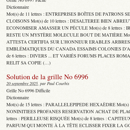
Dictionnaire
Mot(s) de 11 lettres : ENTREPRISES BOÎTES DE PATRONS
CLOISONS Mot(s) de 10 lettres : DESALTEREE BIEN ABRE
ECONOMISER AMASSER UN PÉCULE Mot(s) de 8 lettres : 
RESTE UN MYSTÈRE MOLECULE BOUT DE MATIÈRE Mot(s) d
ATTESTA CERTIFIA SUR L’HONNEUR ERABLES ARBRE
EMBLÉMATIQUES DU CANADA ESSAIMS COLONIES D’AB
de 6 lettres : DIVERS ... ET VARIÉS FORUMS PLACES RO
RELIT SA COPIE (…)
Solution de la grille No 6996
20 septembre 2025
, par Paul Courbis
Grille No 6996 Difficile
Dictionnaire
Mot(s) de 15 lettres : PARALLELEPIPEDE HEXAÈDRE Mot(s) de 
NONINITIEES PROFANES RESERVATION ACHAT DE PLACES
lettres : PERILLEUSE RISQUÉE Mot(s) de 8 lettres : CAPI
PARFUM QUI MONTE À LA TÊTE ECLISSER FIXER LA G