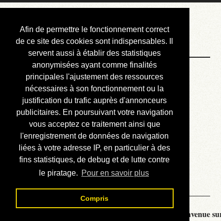
Courbis, « LE »
Afin de permettre le fonctionnement correct
Blog Officiel
de ce site des cookies sont indispensables. Il
servent aussi à établir des statistiques
anonymisées ayant comme finalités
Bienvenue
principales l'ajustement des ressources
Réalisations
nécessaires à son fonctionnement ou la
justification du trafic auprès d'annonceurs
Divers (et d’été)
publicitaires. En poursuivant votre navigation
vous acceptez ce traitement ainsi que
Annonces
l'enregistrement de données de navigation
Liens externes
liées à votre adresse IP, en particulier à des
fins statistiques, de debug et de lutte contre
Téléchargement
le piratage.
Pour en savoir plus
Contact
Compris
Courbis, « LE » Blog Officiel - je vous souhaite la bienvenue sur 