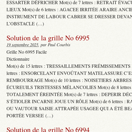
ESSARTER DÉFRICHER Mot(s) de 7 lettres : RETRAIT ÉV
LIEUX Mot(s) de 6 lettres : AGACEE IRRITÉE ARAIRE ANC
INSTRUMENT DE LABOUR CABRER SE DRESSER DEVA
L’OBSTACLE (…)
Solution de la grille No 6995
19 septembre 2025
, par Paul Courbis
Grille No 6995 Facile
Dictionnaire
Mot(s) de 15 lettres : TRESSAILLEMENTS FRÉMISSEMENTS M
lettres : ENSORCELANT ENVOÛTANT MATELASSURE C’
REMBOURRAGE Mot(s) de 10 lettres : NOISETIERS ARBRE
ÉCUREUILS TRISTESSES MÉLANCOLIES Mot(s) de 8 lettre
TOTALEMENT ÉREINTÉE Mot(s) de 7 lettres : DEPERIR DÉ
S’ÉTIOLER INCARNE JOUE UN RÔLE Mot(s) de 6 lettres :
OU VAUTOUR SAISIE ATTRAPÉE USAGEE QUI A ÉTÉ B
PORTÉE VERSEE (…)
Solution de la grille No 6994