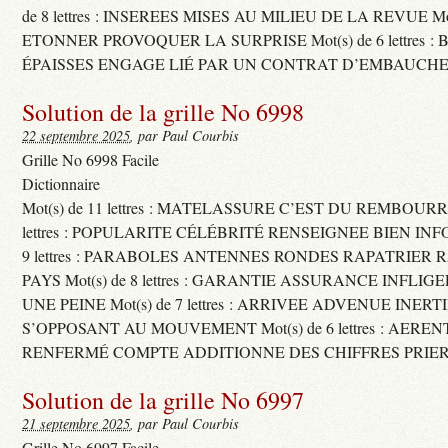
de 8 lettres : INSEREES MISES AU MILIEU DE LA REVUE Mot(s)
ETONNER PROVOQUER LA SURPRISE Mot(s) de 6 lettres :
ÉPAISSES ENGAGE LIÉ PAR UN CONTRAT D’EMBAUCHE
Solution de la grille No 6998
22 septembre 2025
, par Paul Courbis
Grille No 6998 Facile
Dictionnaire
Mot(s) de 11 lettres : MATELASSURE C’EST DU REMBOURRA
lettres : POPULARITE CÉLÉBRITÉ RENSEIGNEE BIEN INFO
9 lettres : PARABOLES ANTENNES RONDES RAPATRIER
PAYS Mot(s) de 8 lettres : GARANTIE ASSURANCE INFLI
UNE PEINE Mot(s) de 7 lettres : ARRIVEE ADVENUE INER
S’OPPOSANT AU MOUVEMENT Mot(s) de 6 lettres : AERE
RENFERMÉ COMPTE ADDITIONNE DES CHIFFRES PRIER
Solution de la grille No 6997
21 septembre 2025
, par Paul Courbis
Grille No 6997 Facile