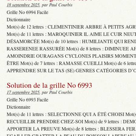
18 septembre 2025
, par Paul Courbis
Grille No 6994 Facile
Dictionnaire
Mot(s) de 12 lettres : CLEMENTINIER ARBRE À PETITS A
Mot(s) de 11 lettres : MAROQUINIER IL AIME LE CUIR NE
DÉSAMORCÉE Mot(s) de 10 lettres : HUMILIANTE QUI R
RASSERENEE RASSURÉE Mot(s) de 8 lettres : DIMINUEE A
AMOINDRIE OURAGANS CYCLONES PLAISIRS MOMENTS
ÊTRE Mot(s) de 7 lettres : RAMASSE CUEILLI Mot(s) de 6 let
APPRENDRE SUR LE TAS (SE) GENRES CATÉGORIES D’
Solution de la grille No 6993
17 septembre 2025
, par Paul Courbis
Grille No 6993 Facile
Dictionnaire
Mot(s) de 11 lettres : SELECTIONNE QUI A ÉTÉ CHOISI Mot(s) d
RECUEILLIR PRENDRE CHEZ-SOI Mot(s) de 9 lettres : D
APPORTER LA PREUVE Mot(s) de 8 lettres : BLESSERA FE
ECAILLER GRATTER LA PEAU DU POISSON LAPEREAU 