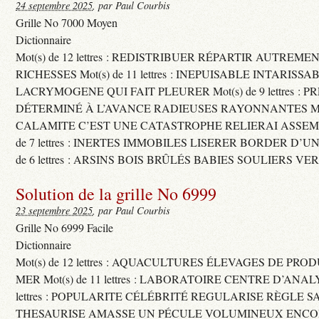
24 septembre 2025
, par Paul Courbis
Grille No 7000 Moyen
Dictionnaire
Mot(s) de 12 lettres : REDISTRIBUER RÉPARTIR AUTREME
RICHESSES Mot(s) de 11 lettres : INEPUISABLE INTARISSA
LACRYMOGENE QUI FAIT PLEURER Mot(s) de 9 lettres : P
DÉTERMINÉ À L’AVANCE RADIEUSES RAYONNANTES Mot(s) 
CALAMITE C’EST UNE CATASTROPHE RELIERAI ASSEMB
de 7 lettres : INERTES IMMOBILES LISERER BORDER D’U
de 6 lettres : ARSINS BOIS BRÛLÉS BABIES SOULIERS VE
Solution de la grille No 6999
23 septembre 2025
, par Paul Courbis
Grille No 6999 Facile
Dictionnaire
Mot(s) de 12 lettres : AQUACULTURES ÉLEVAGES DE PRO
MER Mot(s) de 11 lettres : LABORATOIRE CENTRE D’ANALYS
lettres : POPULARITE CÉLÉBRITÉ REGULARISE RÈGLE S
THESAURISE AMASSE UN PÉCULE VOLUMINEUX ENCOM