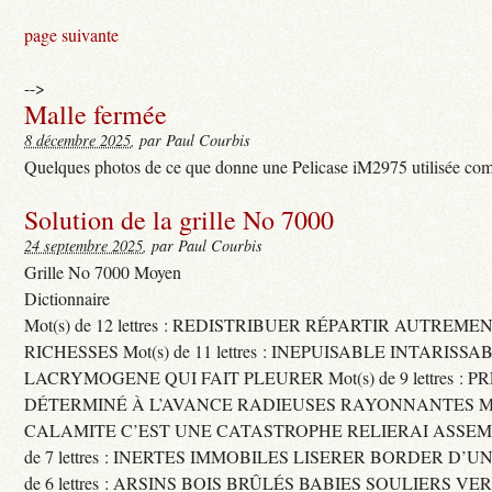
page suivante
-->
Malle fermée
8 décembre 2025
, par Paul Courbis
Quelques photos de ce que donne une Pelicase iM2975 utilisée com
Solution de la grille No 7000
24 septembre 2025
, par Paul Courbis
Grille No 7000 Moyen
Dictionnaire
Mot(s) de 12 lettres : REDISTRIBUER RÉPARTIR AUTREME
RICHESSES Mot(s) de 11 lettres : INEPUISABLE INTARISSA
LACRYMOGENE QUI FAIT PLEURER Mot(s) de 9 lettres : P
DÉTERMINÉ À L’AVANCE RADIEUSES RAYONNANTES Mot(s) 
CALAMITE C’EST UNE CATASTROPHE RELIERAI ASSEMB
de 7 lettres : INERTES IMMOBILES LISERER BORDER D’U
de 6 lettres : ARSINS BOIS BRÛLÉS BABIES SOULIERS VE