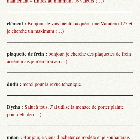
maintenant « Entrez au minimum 16 valeurs (…)
clément :
Bonjour, Je vais bientôt acquérir une Varadero 125 et
je cherche un maximum (…)
plaquette de frein :
bonjour, je cherche des plaquettes de frein
arrière mais je n’en trouve (…)
dudu :
merci pour la revue tehcnique
Dycha :
Salut à tous, J’ai utilisé la menace de porter plainte
pour délit de (…)
milan :
Bonjour,je viens d’acheter ce modèle et je souhaiterais