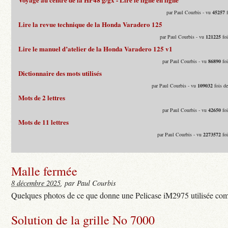
par Paul Courbis - vu
45257
f
Lire la revue technique de la Honda Varadero 125
par Paul Courbis - vu
121225
foi
Lire le manuel d’atelier de la Honda Varadero 125 v1
par Paul Courbis - vu
86890
foi
Dictionnaire des mots utilisés
par Paul Courbis - vu
109032
fois d
Mots de 2 lettres
par Paul Courbis - vu
42650
foi
Mots de 11 lettres
par Paul Courbis - vu
2273572
foi
Malle fermée
8 décembre 2025
, par Paul Courbis
Quelques photos de ce que donne une Pelicase iM2975 utilisée com
Solution de la grille No 7000