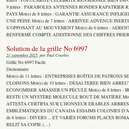
9 lettres : PARABOLES ANTENNES RONDES RAPATRIER
PAYS Mot(s) de 8 lettres : GARANTIE ASSURANCE INFLI
UNE PEINE Mot(s) de 7 lettres : ARRIVEE ADVENUE INER
S’OPPOSANT AU MOUVEMENT Mot(s) de 6 lettres : AERE
RENFERMÉ COMPTE ADDITIONNE DES CHIFFRES PRIER
Solution de la grille No 6997
21 septembre 2025
, par Paul Courbis
Grille No 6997 Facile
Dictionnaire
Mot(s) de 11 lettres : ENTREPRISES BOÎTES DE PATRONS
CLOISONS Mot(s) de 10 lettres : DESALTEREE BIEN ABRE
ECONOMISER AMASSER UN PÉCULE Mot(s) de 8 lettres : 
RESTE UN MYSTÈRE MOLECULE BOUT DE MATIÈRE Mot(s) d
ATTESTA CERTIFIA SUR L’HONNEUR ERABLES ARBRE
EMBLÉMATIQUES DU CANADA ESSAIMS COLONIES D’AB
de 6 lettres : DIVERS ... ET VARIÉS FORUMS PLACES RO
RELIT SA COPIE (…)