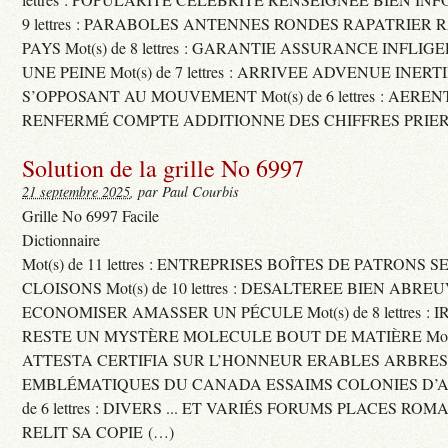
9 lettres : PARABOLES ANTENNES RONDES RAPATRIER
PAYS Mot(s) de 8 lettres : GARANTIE ASSURANCE INFLI
UNE PEINE Mot(s) de 7 lettres : ARRIVEE ADVENUE INER
S’OPPOSANT AU MOUVEMENT Mot(s) de 6 lettres : AERE
RENFERMÉ COMPTE ADDITIONNE DES CHIFFRES PRIER
Solution de la grille No 6997
21 septembre 2025
, par Paul Courbis
Grille No 6997 Facile
Dictionnaire
Mot(s) de 11 lettres : ENTREPRISES BOÎTES DE PATRONS
CLOISONS Mot(s) de 10 lettres : DESALTEREE BIEN ABRE
ECONOMISER AMASSER UN PÉCULE Mot(s) de 8 lettres : 
RESTE UN MYSTÈRE MOLECULE BOUT DE MATIÈRE Mot(s) d
ATTESTA CERTIFIA SUR L’HONNEUR ERABLES ARBRE
EMBLÉMATIQUES DU CANADA ESSAIMS COLONIES D’AB
de 6 lettres : DIVERS ... ET VARIÉS FORUMS PLACES RO
RELIT SA COPIE (…)