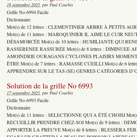
18 septembre 2025
, par Paul Courbis
Grille No 6994 Facile
Dictionnaire
Mot(s) de 12 lettres : CLEMENTINIER ARBRE À PETITS A
Mot(s) de 11 lettres : MAROQUINIER IL AIME LE CUIR NE
DÉSAMORCÉE Mot(s) de 10 lettres : HUMILIANTE QUI R
RASSERENEE RASSURÉE Mot(s) de 8 lettres : DIMINUEE A
AMOINDRIE OURAGANS CYCLONES PLAISIRS MOMENTS
ÊTRE Mot(s) de 7 lettres : RAMASSE CUEILLI Mot(s) de 6 let
APPRENDRE SUR LE TAS (SE) GENRES CATÉGORIES D’
Solution de la grille No 6993
17 septembre 2025
, par Paul Courbis
Grille No 6993 Facile
Dictionnaire
Mot(s) de 11 lettres : SELECTIONNE QUI A ÉTÉ CHOISI Mot(s) d
RECUEILLIR PRENDRE CHEZ-SOI Mot(s) de 9 lettres : D
APPORTER LA PREUVE Mot(s) de 8 lettres : BLESSERA FE
ECAILLER GRATTER LA PEAU DU POISSON LAPEREAU 