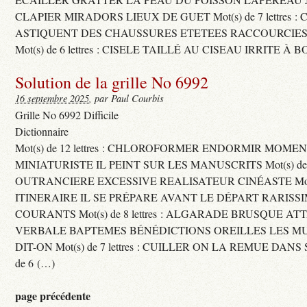
CLAPIER MIRADORS LIEUX DE GUET Mot(s) de 7 lettres : 
ASTIQUENT DES CHAUSSURES ETETEES RACCOURCIES
Mot(s) de 6 lettres : CISELE TAILLÉ AU CISEAU IRRITE À 
Solution de la grille No 6992
16 septembre 2025
, par Paul Courbis
Grille No 6992 Difficile
Dictionnaire
Mot(s) de 12 lettres : CHLOROFORMER ENDORMIR MO
MINIATURISTE IL PEINT SUR LES MANUSCRITS Mot(s) de 11 
OUTRANCIERE EXCESSIVE REALISATEUR CINÉASTE Mot(s) d
ITINERAIRE IL SE PRÉPARE AVANT LE DÉPART RARISS
COURANTS Mot(s) de 8 lettres : ALGARADE BRUSQUE A
VERBALE BAPTEMES BÉNÉDICTIONS OREILLES LES MU
DIT-ON Mot(s) de 7 lettres : CUILLER ON LA REMUE DANS 
de 6 (…)
page précédente