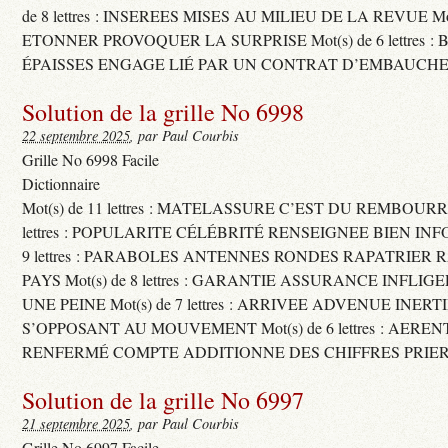
de 8 lettres : INSEREES MISES AU MILIEU DE LA REVUE Mot(s)
ETONNER PROVOQUER LA SURPRISE Mot(s) de 6 lettres :
ÉPAISSES ENGAGE LIÉ PAR UN CONTRAT D’EMBAUCHE
Solution de la grille No 6998
22 septembre 2025
, par Paul Courbis
Grille No 6998 Facile
Dictionnaire
Mot(s) de 11 lettres : MATELASSURE C’EST DU REMBOURRA
lettres : POPULARITE CÉLÉBRITÉ RENSEIGNEE BIEN INFO
9 lettres : PARABOLES ANTENNES RONDES RAPATRIER
PAYS Mot(s) de 8 lettres : GARANTIE ASSURANCE INFLI
UNE PEINE Mot(s) de 7 lettres : ARRIVEE ADVENUE INER
S’OPPOSANT AU MOUVEMENT Mot(s) de 6 lettres : AERE
RENFERMÉ COMPTE ADDITIONNE DES CHIFFRES PRIER
Solution de la grille No 6997
21 septembre 2025
, par Paul Courbis
Grille No 6997 Facile