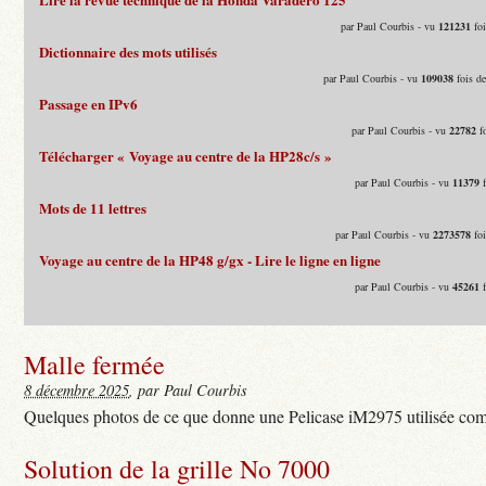
par Paul Courbis - vu
121231
foi
Dictionnaire des mots utilisés
par Paul Courbis - vu
109038
fois d
Passage en IPv6
par Paul Courbis - vu
22782
fo
Télécharger « Voyage au centre de la HP28c/s »
par Paul Courbis - vu
11379
f
Mots de 11 lettres
par Paul Courbis - vu
2273578
foi
Voyage au centre de la HP48 g/gx - Lire le ligne en ligne
par Paul Courbis - vu
45261
f
Malle fermée
8 décembre 2025
, par Paul Courbis
Quelques photos de ce que donne une Pelicase iM2975 utilisée com
Solution de la grille No 7000