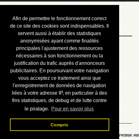
Courbis, « LE »
Afin de permettre le fonctionnement correct
Blog Officiel
de ce site des cookies sont indispensables. Il
servent aussi à établir des statistiques
anonymisées ayant comme finalités
Bienvenue
principales l'ajustement des ressources
Réalisations
nécessaires à son fonctionnement ou la
justification du trafic auprès d'annonceurs
Divers (et d’été)
publicitaires. En poursuivant votre navigation
vous acceptez ce traitement ainsi que
Annonces
l'enregistrement de données de navigation
Liens externes
liées à votre adresse IP, en particulier à des
fins statistiques, de debug et de lutte contre
Téléchargement
le piratage.
Pour en savoir plus
Contact
Compris
Courbis, « LE » Blog Officiel - je vous souhaite la bienvenue sur 