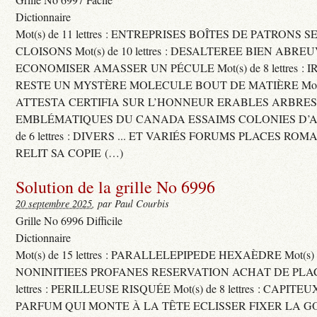
Dictionnaire
Mot(s) de 11 lettres : ENTREPRISES BOÎTES DE PATRONS
CLOISONS Mot(s) de 10 lettres : DESALTEREE BIEN ABRE
ECONOMISER AMASSER UN PÉCULE Mot(s) de 8 lettres : 
RESTE UN MYSTÈRE MOLECULE BOUT DE MATIÈRE Mot(s) d
ATTESTA CERTIFIA SUR L’HONNEUR ERABLES ARBRE
EMBLÉMATIQUES DU CANADA ESSAIMS COLONIES D’AB
de 6 lettres : DIVERS ... ET VARIÉS FORUMS PLACES RO
RELIT SA COPIE (…)
Solution de la grille No 6996
20 septembre 2025
, par Paul Courbis
Grille No 6996 Difficile
Dictionnaire
Mot(s) de 15 lettres : PARALLELEPIPEDE HEXAÈDRE Mot(s) de 
NONINITIEES PROFANES RESERVATION ACHAT DE PLACES
lettres : PERILLEUSE RISQUÉE Mot(s) de 8 lettres : CAPI
PARFUM QUI MONTE À LA TÊTE ECLISSER FIXER LA G