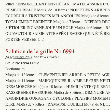
lettres : ENSORCELANT ENVOÛTANT MATELASSURE C’
REMBOURRAGE Mot(s) de 10 lettres : NOISETIERS ARBRE
ÉCUREUILS TRISTESSES MÉLANCOLIES Mot(s) de 8 lettre
TOTALEMENT ÉREINTÉE Mot(s) de 7 lettres : DEPERIR DÉ
S’ÉTIOLER INCARNE JOUE UN RÔLE Mot(s) de 6 lettres :
OU VAUTOUR SAISIE ATTRAPÉE USAGEE QUI A ÉTÉ B
PORTÉE VERSEE (…)
Solution de la grille No 6994
18 septembre 2025
, par Paul Courbis
Grille No 6994 Facile
Dictionnaire
Mot(s) de 12 lettres : CLEMENTINIER ARBRE À PETITS A
Mot(s) de 11 lettres : MAROQUINIER IL AIME LE CUIR NE
DÉSAMORCÉE Mot(s) de 10 lettres : HUMILIANTE QUI R
RASSERENEE RASSURÉE Mot(s) de 8 lettres : DIMINUEE A
AMOINDRIE OURAGANS CYCLONES PLAISIRS MOMENTS
ÊTRE Mot(s) de 7 lettres : RAMASSE CUEILLI Mot(s) de 6 let
APPRENDRE SUR LE TAS (SE) GENRES CATÉGORIES D’