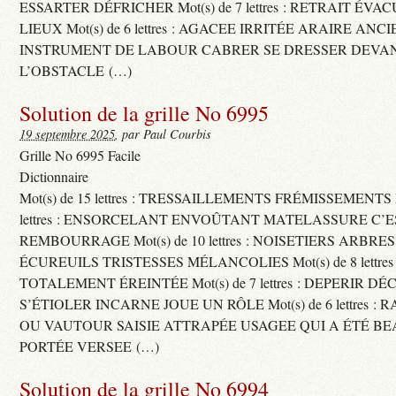
ESSARTER DÉFRICHER Mot(s) de 7 lettres : RETRAIT ÉV
LIEUX Mot(s) de 6 lettres : AGACEE IRRITÉE ARAIRE ANC
INSTRUMENT DE LABOUR CABRER SE DRESSER DEVA
L’OBSTACLE (…)
Solution de la grille No 6995
19 septembre 2025
, par Paul Courbis
Grille No 6995 Facile
Dictionnaire
Mot(s) de 15 lettres : TRESSAILLEMENTS FRÉMISSEMENTS M
lettres : ENSORCELANT ENVOÛTANT MATELASSURE C’
REMBOURRAGE Mot(s) de 10 lettres : NOISETIERS ARBRE
ÉCUREUILS TRISTESSES MÉLANCOLIES Mot(s) de 8 lettre
TOTALEMENT ÉREINTÉE Mot(s) de 7 lettres : DEPERIR DÉ
S’ÉTIOLER INCARNE JOUE UN RÔLE Mot(s) de 6 lettres :
OU VAUTOUR SAISIE ATTRAPÉE USAGEE QUI A ÉTÉ B
PORTÉE VERSEE (…)
Solution de la grille No 6994