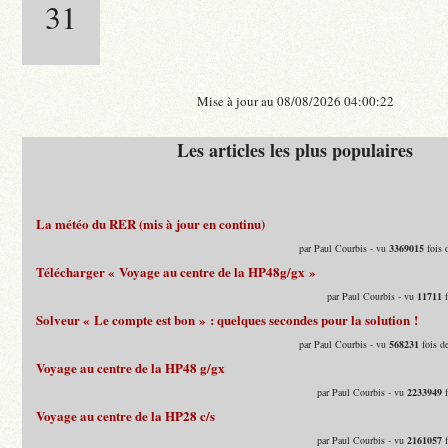
31
Mise à jour au 08/08/2026 04:00:22
Les articles les plus populaires
La météo du RER (mis à jour en continu)
par Paul Courbis - vu
3369015
fois 
Télécharger « Voyage au centre de la HP48g/gx »
par Paul Courbis - vu
11711
f
Solveur « Le compte est bon » : quelques secondes pour la solution !
par Paul Courbis - vu
568231
fois d
Voyage au centre de la HP48 g/gx
par Paul Courbis - vu
2233949
f
Voyage au centre de la HP28 c/s
par Paul Courbis - vu
2161057
f