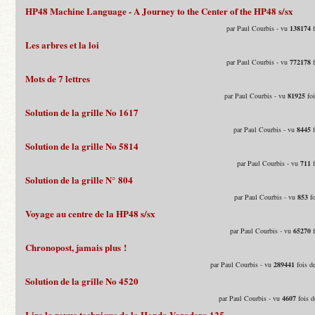
HP48 Machine Language - A Journey to the Center of the HP48 s/sx
par Paul Courbis - vu
138174
f
Les arbres et la loi
par Paul Courbis - vu
772178
f
Mots de 7 lettres
par Paul Courbis - vu
81925
foi
Solution de la grille No 1617
par Paul Courbis - vu
8445
f
Solution de la grille No 5814
par Paul Courbis - vu
711
f
Solution de la grille N° 804
par Paul Courbis - vu
853
fo
Voyage au centre de la HP48 s/sx
par Paul Courbis - vu
65270
f
Chronopost, jamais plus !
par Paul Courbis - vu
289441
fois d
Solution de la grille No 4520
par Paul Courbis - vu
4607
fois d
Lire la revue technique de la Honda Varadero 125