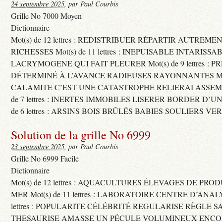
24 septembre 2025
, par Paul Courbis
Grille No 7000 Moyen
Dictionnaire
Mot(s) de 12 lettres : REDISTRIBUER RÉPARTIR AUTREME
RICHESSES Mot(s) de 11 lettres : INEPUISABLE INTARISSA
LACRYMOGENE QUI FAIT PLEURER Mot(s) de 9 lettres : P
DÉTERMINÉ À L’AVANCE RADIEUSES RAYONNANTES Mot(s) 
CALAMITE C’EST UNE CATASTROPHE RELIERAI ASSEMB
de 7 lettres : INERTES IMMOBILES LISERER BORDER D’U
de 6 lettres : ARSINS BOIS BRÛLÉS BABIES SOULIERS VE
Solution de la grille No 6999
23 septembre 2025
, par Paul Courbis
Grille No 6999 Facile
Dictionnaire
Mot(s) de 12 lettres : AQUACULTURES ÉLEVAGES DE PRO
MER Mot(s) de 11 lettres : LABORATOIRE CENTRE D’ANALYS
lettres : POPULARITE CÉLÉBRITÉ REGULARISE RÈGLE S
THESAURISE AMASSE UN PÉCULE VOLUMINEUX ENCOM