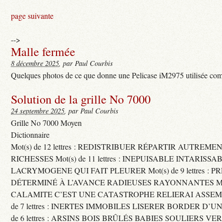
page suivante
-->
Malle fermée
8 décembre 2025
, par Paul Courbis
Quelques photos de ce que donne une Pelicase iM2975 utilisée com
Solution de la grille No 7000
24 septembre 2025
, par Paul Courbis
Grille No 7000 Moyen
Dictionnaire
Mot(s) de 12 lettres : REDISTRIBUER RÉPARTIR AUTREME
RICHESSES Mot(s) de 11 lettres : INEPUISABLE INTARISSA
LACRYMOGENE QUI FAIT PLEURER Mot(s) de 9 lettres : P
DÉTERMINÉ À L’AVANCE RADIEUSES RAYONNANTES Mot(s) 
CALAMITE C’EST UNE CATASTROPHE RELIERAI ASSEMB
de 7 lettres : INERTES IMMOBILES LISERER BORDER D’U
de 6 lettres : ARSINS BOIS BRÛLÉS BABIES SOULIERS VE