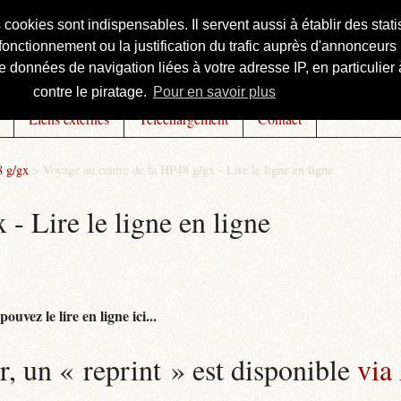
s cookies sont indispensables. Il servent aussi à établir des st
onctionnement ou la justification du trafic auprès d'annonceurs 
 données de navigation liées à votre adresse IP, en particulier à
contre le piratage.
Pour en savoir plus
Liens externes
Téléchargement
Contact
8 g/gx
>
Voyage au centre de la HP48 g/gx - Lire le ligne en ligne
- Lire le ligne en ligne
uvez le lire en ligne ici...
r, un « reprint » est disponible
via