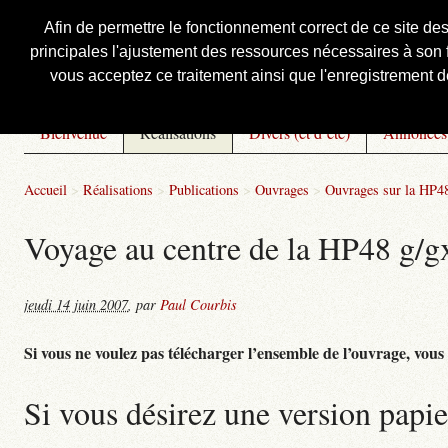
Afin de permettre le fonctionnement correct de ce site de
principales l'ajustement des ressources nécessaires à son f
Courbis, « LE » Blog Officiel
vous acceptez ce traitement ainsi que l'enregistrement de
Bienvenue
Réalisations
Divers (et d’été)
Annonces
Accueil
>
Réalisations
>
Publications
>
Ouvrages
>
Ouvrages sur la HP4
Voyage au centre de la HP48 g/gx 
jeudi 14 juin 2007
,
par
Paul Courbis
Si vous ne voulez pas télécharger l’ensemble de l’ouvrage, vous po
Si vous désirez une version papie