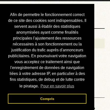
Courbis, « LE »
Afin de permettre le fonctionnement correct
Blog Officiel
de ce site des cookies sont indispensables. Il
servent aussi à établir des statistiques
anonymisées ayant comme finalités
Bienvenue
principales l'ajustement des ressources
Réalisations
nécessaires à son fonctionnement ou la
justification du trafic auprès d'annonceurs
Divers (et d’été)
publicitaires. En poursuivant votre navigation
vous acceptez ce traitement ainsi que
Annonces
l'enregistrement de données de navigation
Liens externes
liées à votre adresse IP, en particulier à des
fins statistiques, de debug et de lutte contre
Téléchargement
le piratage.
Pour en savoir plus
Contact
Compris
Voyage au centre de la HP48