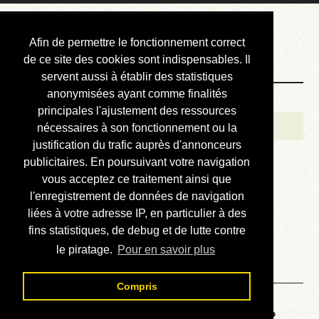
Courbis, « LE »
Afin de permettre le fonctionnement correct
Blog Officiel
de ce site des cookies sont indispensables. Il
servent aussi à établir des statistiques
anonymisées ayant comme finalités
Bienvenue
principales l'ajustement des ressources
Réalisations
nécessaires à son fonctionnement ou la
justification du trafic auprès d'annonceurs
Divers (et d’été)
publicitaires. En poursuivant votre navigation
vous acceptez ce traitement ainsi que
Annonces
l'enregistrement de données de navigation
Liens externes
liées à votre adresse IP, en particulier à des
fins statistiques, de debug et de lutte contre
Téléchargement
le piratage.
Pour en savoir plus
Contact
Compris
Voyage au centre de la HP48