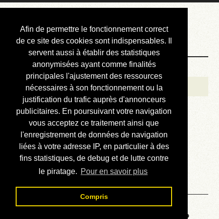
Courbis, « LE »
Afin de permettre le fonctionnement correct
Blog Officiel
de ce site des cookies sont indispensables. Il
servent aussi à établir des statistiques
anonymisées ayant comme finalités
Bienvenue
principales l'ajustement des ressources
Réalisations
nécessaires à son fonctionnement ou la
justification du trafic auprès d'annonceurs
Divers (et d’été)
publicitaires. En poursuivant votre navigation
vous acceptez ce traitement ainsi que
Annonces
l'enregistrement de données de navigation
Liens externes
liées à votre adresse IP, en particulier à des
fins statistiques, de debug et de lutte contre
Téléchargement
le piratage.
Pour en savoir plus
Contact
Compris
Voyage au centre de la HP48