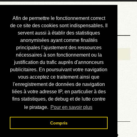
Courbis, « LE »
Afin de permettre le fonctionnement correct
Blog Officiel
de ce site des cookies sont indispensables. Il
servent aussi à établir des statistiques
anonymisées ayant comme finalités
Bienvenue
principales l'ajustement des ressources
Réalisations
nécessaires à son fonctionnement ou la
justification du trafic auprès d'annonceurs
Divers (et d’été)
publicitaires. En poursuivant votre navigation
vous acceptez ce traitement ainsi que
Annonces
l'enregistrement de données de navigation
Liens externes
liées à votre adresse IP, en particulier à des
fins statistiques, de debug et de lutte contre
Téléchargement
le piratage.
Pour en savoir plus
Contact
Compris
Voyage au centre de la HP48