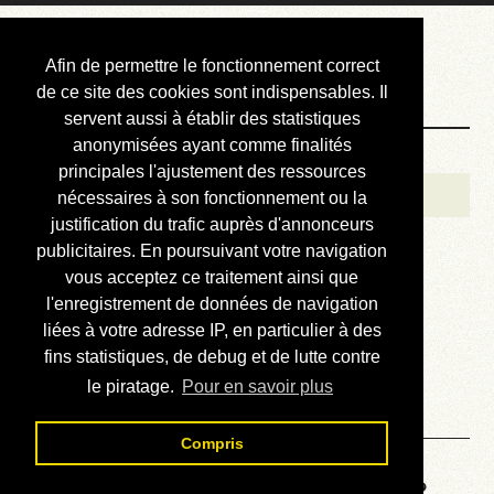
Courbis, « LE »
Afin de permettre le fonctionnement correct
Blog Officiel
de ce site des cookies sont indispensables. Il
servent aussi à établir des statistiques
anonymisées ayant comme finalités
Bienvenue
principales l'ajustement des ressources
Réalisations
nécessaires à son fonctionnement ou la
justification du trafic auprès d'annonceurs
Divers (et d’été)
publicitaires. En poursuivant votre navigation
vous acceptez ce traitement ainsi que
Annonces
l'enregistrement de données de navigation
Liens externes
liées à votre adresse IP, en particulier à des
fins statistiques, de debug et de lutte contre
Téléchargement
le piratage.
Pour en savoir plus
Contact
Compris
Voyage au centre de la HP48