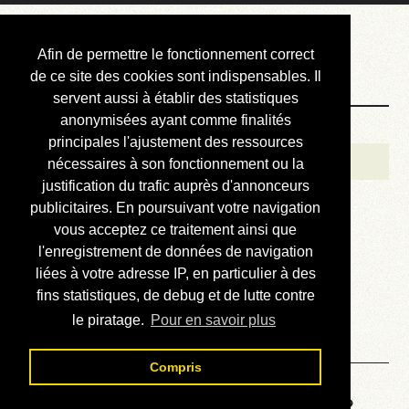
Courbis, « LE »
Afin de permettre le fonctionnement correct
Blog Officiel
de ce site des cookies sont indispensables. Il
servent aussi à établir des statistiques
anonymisées ayant comme finalités
Bienvenue
principales l'ajustement des ressources
Réalisations
nécessaires à son fonctionnement ou la
justification du trafic auprès d'annonceurs
Divers (et d’été)
publicitaires. En poursuivant votre navigation
vous acceptez ce traitement ainsi que
Annonces
l'enregistrement de données de navigation
Liens externes
liées à votre adresse IP, en particulier à des
fins statistiques, de debug et de lutte contre
Téléchargement
le piratage.
Pour en savoir plus
Contact
Compris
Voyage au centre de la HP48