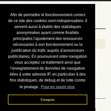
Courbis, « LE »
Afin de permettre le fonctionnement correct
Blog Officiel
de ce site des cookies sont indispensables. Il
servent aussi à établir des statistiques
anonymisées ayant comme finalités
Bienvenue
principales l'ajustement des ressources
Réalisations
nécessaires à son fonctionnement ou la
justification du trafic auprès d'annonceurs
Divers (et d’été)
publicitaires. En poursuivant votre navigation
vous acceptez ce traitement ainsi que
Annonces
l'enregistrement de données de navigation
Liens externes
liées à votre adresse IP, en particulier à des
fins statistiques, de debug et de lutte contre
Téléchargement
le piratage.
Pour en savoir plus
Contact
Compris
Voyage au centre de la HP48