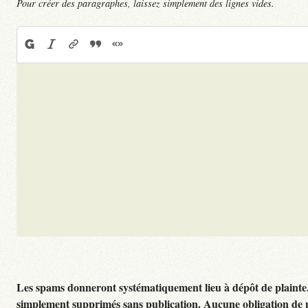
Pour créer des paragraphes, laissez simplement des lignes vides.
Les spams donneront systématiquement lieu à dépôt de plainte
simplement supprimés sans publication. Aucune obligation de 