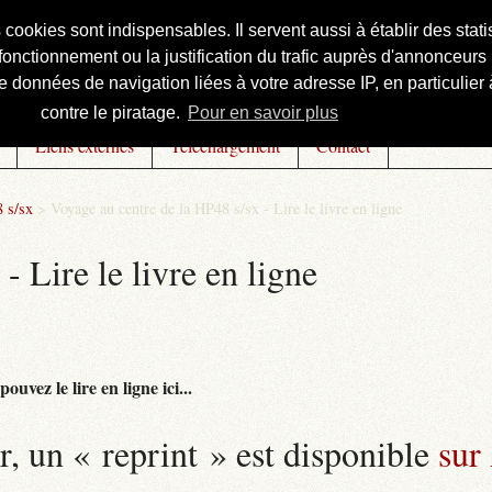
s cookies sont indispensables. Il servent aussi à établir des st
onctionnement ou la justification du trafic auprès d'annonceurs 
 données de navigation liées à votre adresse IP, en particulier à
contre le piratage.
Pour en savoir plus
Liens externes
Téléchargement
Contact
 s/sx
>
Voyage au centre de la HP48 s/sx - Lire le livre en ligne
- Lire le livre en ligne
uvez le lire en ligne ici...
r, un « reprint » est disponible
sur