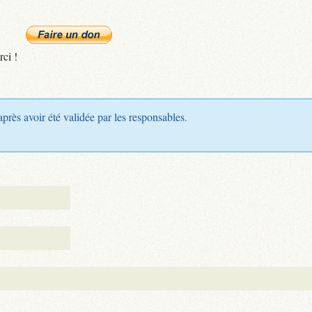
rci !
après avoir été validée par les responsables.