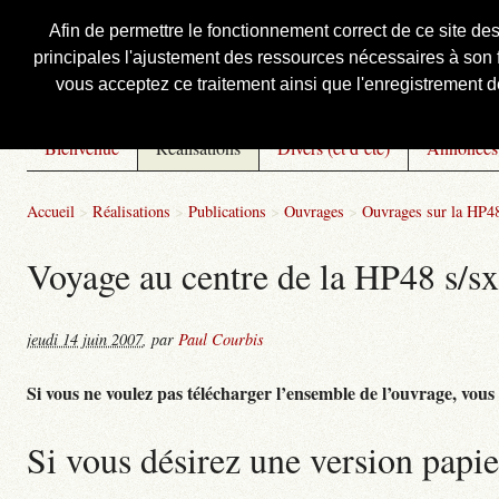
Afin de permettre le fonctionnement correct de ce site de
principales l'ajustement des ressources nécessaires à son f
Courbis, « LE » Blog Officiel
vous acceptez ce traitement ainsi que l'enregistrement de
Bienvenue
Réalisations
Divers (et d’été)
Annonces
Accueil
>
Réalisations
>
Publications
>
Ouvrages
>
Ouvrages sur la HP48
Voyage au centre de la HP48 s/sx 
jeudi 14 juin 2007
,
par
Paul Courbis
Si vous ne voulez pas télécharger l’ensemble de l’ouvrage, vous po
Si vous désirez une version papie