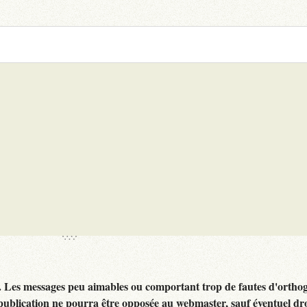
. Les messages peu aimables ou comportant trop de fautes d'ortho
publication ne pourra être opposée au webmaster, sauf éventuel dr