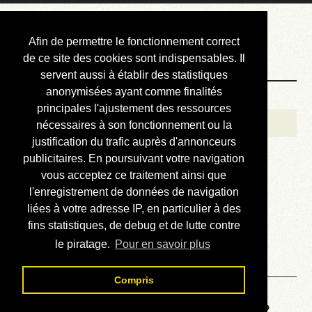
Courbis, « LE »
Afin de permettre le fonctionnement correct
Blog Officiel
de ce site des cookies sont indispensables. Il
servent aussi à établir des statistiques
anonymisées ayant comme finalités
Bienvenue
principales l'ajustement des ressources
Réalisations
nécessaires à son fonctionnement ou la
justification du trafic auprès d'annonceurs
Divers (et d’été)
publicitaires. En poursuivant votre navigation
vous acceptez ce traitement ainsi que
Annonces
l'enregistrement de données de navigation
Liens externes
liées à votre adresse IP, en particulier à des
fins statistiques, de debug et de lutte contre
Téléchargement
le piratage.
Pour en savoir plus
Contact
Compris
Voyage au centre de la HP48