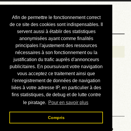
Courbis, « LE »
Afin de permettre le fonctionnement correct
Blog Officiel
de ce site des cookies sont indispensables. Il
servent aussi à établir des statistiques
anonymisées ayant comme finalités
Bienvenue
principales l'ajustement des ressources
Réalisations
nécessaires à son fonctionnement ou la
justification du trafic auprès d'annonceurs
Divers (et d’été)
publicitaires. En poursuivant votre navigation
vous acceptez ce traitement ainsi que
Annonces
l'enregistrement de données de navigation
Liens externes
liées à votre adresse IP, en particulier à des
fins statistiques, de debug et de lutte contre
Téléchargement
le piratage.
Pour en savoir plus
Contact
Compris
Voyage au centre de la HP48