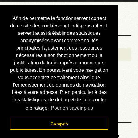
Courbis, « LE »
Afin de permettre le fonctionnement correct
Blog Officiel
de ce site des cookies sont indispensables. Il
servent aussi à établir des statistiques
anonymisées ayant comme finalités
Bienvenue
principales l'ajustement des ressources
Réalisations
nécessaires à son fonctionnement ou la
justification du trafic auprès d'annonceurs
Divers (et d’été)
publicitaires. En poursuivant votre navigation
vous acceptez ce traitement ainsi que
Annonces
l'enregistrement de données de navigation
Liens externes
liées à votre adresse IP, en particulier à des
fins statistiques, de debug et de lutte contre
Téléchargement
le piratage.
Pour en savoir plus
Contact
Compris
Voyage au centre de la HP48