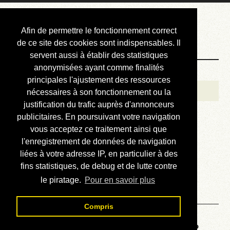
Courbis, « LE »
Afin de permettre le fonctionnement correct
Blog Officiel
de ce site des cookies sont indispensables. Il
servent aussi à établir des statistiques
anonymisées ayant comme finalités
Bienvenue
principales l'ajustement des ressources
Réalisations
nécessaires à son fonctionnement ou la
justification du trafic auprès d'annonceurs
Divers (et d’été)
publicitaires. En poursuivant votre navigation
vous acceptez ce traitement ainsi que
Annonces
l'enregistrement de données de navigation
Liens externes
liées à votre adresse IP, en particulier à des
fins statistiques, de debug et de lutte contre
Téléchargement
le piratage.
Pour en savoir plus
Contact
Compris
Voyage au centre de la HP48