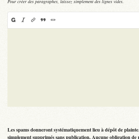
Pour créer des paragraphes, laissez simplement des lignes vides.
Les spams donneront systématiquement lieu à dépôt de plainte
simplement supprimés sans publication. Aucune obligation de 