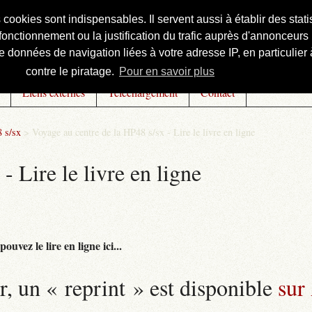
s cookies sont indispensables. Il servent aussi à établir des st
onctionnement ou la justification du trafic auprès d'annonceurs 
 données de navigation liées à votre adresse IP, en particulier à
contre le piratage.
Pour en savoir plus
Liens externes
Téléchargement
Contact
 s/sx
>
Voyage au centre de la HP48 s/sx - Lire le livre en ligne
- Lire le livre en ligne
uvez le lire en ligne ici...
r, un « reprint » est disponible
sur