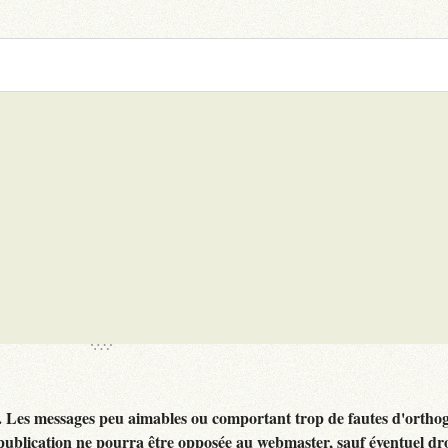
. Les messages peu aimables ou comportant trop de fautes d'ortho
publication ne pourra être opposée au webmaster, sauf éventuel dr