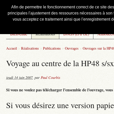
Afin de permettre le fonctionnement correct de ce site de
principales l'ajustement des ressources nécessaires à son f
Courbis, « LE » Blog Officiel
vous acceptez ce traitement ainsi que l'enregistrement de
Bienvenue
Réalisations
Divers (et d’été)
Annonces
Accueil
>
Réalisations
>
Publications
>
Ouvrages
>
Ouvrages sur la HP48
Voyage au centre de la HP48 s/sx 
jeudi 14 juin 2007
,
par
Paul Courbis
Si vous ne voulez pas télécharger l’ensemble de l’ouvrage, vous po
Si vous désirez une version papie