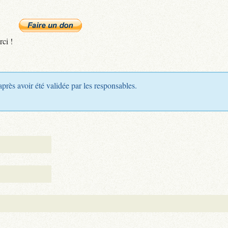
rci !
après avoir été validée par les responsables.