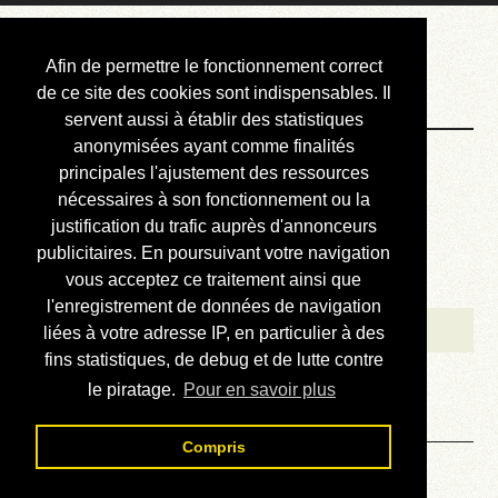
Courbis, « LE »
Afin de permettre le fonctionnement correct
Blog Officiel
de ce site des cookies sont indispensables. Il
servent aussi à établir des statistiques
anonymisées ayant comme finalités
Bienvenue
principales l'ajustement des ressources
Réalisations
nécessaires à son fonctionnement ou la
justification du trafic auprès d'annonceurs
Divers (et d’été)
publicitaires. En poursuivant votre navigation
vous acceptez ce traitement ainsi que
Annonces
l'enregistrement de données de navigation
Liens externes
liées à votre adresse IP, en particulier à des
fins statistiques, de debug et de lutte contre
Téléchargement
le piratage.
Pour en savoir plus
Contact
Compris
Liens externes