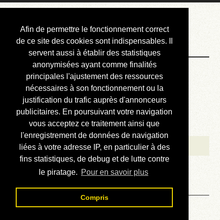
Courbis, « LE »
Afin de permettre le fonctionnement correct
Blog Officiel
de ce site des cookies sont indispensables. Il
servent aussi à établir des statistiques
anonymisées ayant comme finalités
Bienvenue
principales l'ajustement des ressources
Réalisations
nécessaires à son fonctionnement ou la
justification du trafic auprès d'annonceurs
Divers (et d’été)
publicitaires. En poursuivant votre navigation
vous acceptez ce traitement ainsi que
Annonces
l'enregistrement de données de navigation
Liens externes
liées à votre adresse IP, en particulier à des
fins statistiques, de debug et de lutte contre
Téléchargement
le piratage.
Pour en savoir plus
Contact
Compris
Homonymes