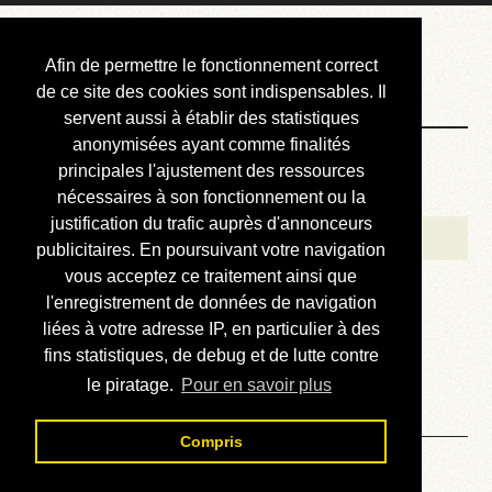
Courbis, « LE »
Afin de permettre le fonctionnement correct
Blog Officiel
de ce site des cookies sont indispensables. Il
servent aussi à établir des statistiques
anonymisées ayant comme finalités
Bienvenue
principales l'ajustement des ressources
Réalisations
nécessaires à son fonctionnement ou la
justification du trafic auprès d'annonceurs
Divers (et d’été)
publicitaires. En poursuivant votre navigation
vous acceptez ce traitement ainsi que
Annonces
l'enregistrement de données de navigation
Liens externes
liées à votre adresse IP, en particulier à des
fins statistiques, de debug et de lutte contre
Téléchargement
le piratage.
Pour en savoir plus
Contact
Compris
Divers (et d’été)