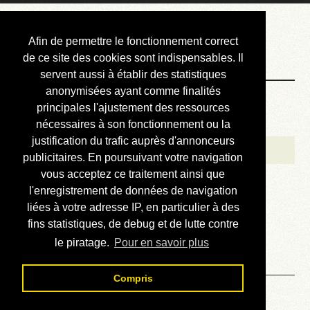
Courbis, « LE »
Afin de permettre le fonctionnement correct
Blog Officiel
de ce site des cookies sont indispensables. Il
servent aussi à établir des statistiques
anonymisées ayant comme finalités
Bienvenue
principales l'ajustement des ressources
Réalisations
nécessaires à son fonctionnement ou la
justification du trafic auprès d'annonceurs
Divers (et d’été)
publicitaires. En poursuivant votre navigation
vous acceptez ce traitement ainsi que
Annonces
l'enregistrement de données de navigation
Liens externes
liées à votre adresse IP, en particulier à des
fins statistiques, de debug et de lutte contre
Téléchargement
le piratage.
Pour en savoir plus
Contact
Compris
Géométrie