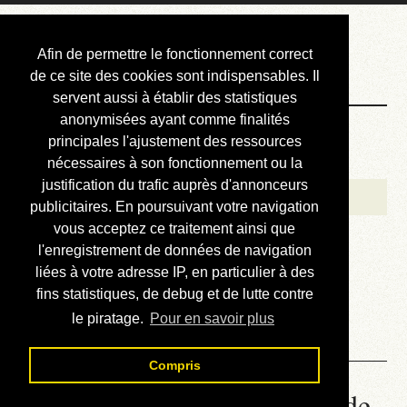
Courbis, « LE »
Afin de permettre le fonctionnement correct
Blog Officiel
de ce site des cookies sont indispensables. Il
servent aussi à établir des statistiques
anonymisées ayant comme finalités
Bienvenue
principales l'ajustement des ressources
Réalisations
nécessaires à son fonctionnement ou la
justification du trafic auprès d'annonceurs
Divers (et d’été)
publicitaires. En poursuivant votre navigation
vous acceptez ce traitement ainsi que
Annonces
l'enregistrement de données de navigation
Liens externes
liées à votre adresse IP, en particulier à des
fins statistiques, de debug et de lutte contre
Téléchargement
le piratage.
Pour en savoir plus
Contact
Compris
Heptagone régulier - Méthode