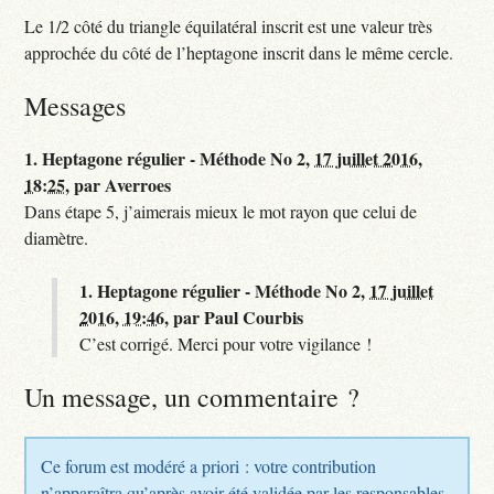
Le 1/2 côté du triangle équilatéral inscrit est une valeur très
approchée du côté de l’heptagone inscrit dans le même cercle.
Messages
1.
Heptagone régulier - Méthode No 2,
17 juillet 2016,
18:25
,
par
Averroes
Dans étape 5, j’aimerais mieux le mot rayon que celui de
diamètre.
1.
Heptagone régulier - Méthode No 2,
17 juillet
2016, 19:46
,
par
Paul Courbis
C’est corrigé. Merci pour votre vigilance !
Un message, un commentaire ?
Ce forum est modéré a priori : votre contribution
n’apparaîtra qu’après avoir été validée par les responsables.