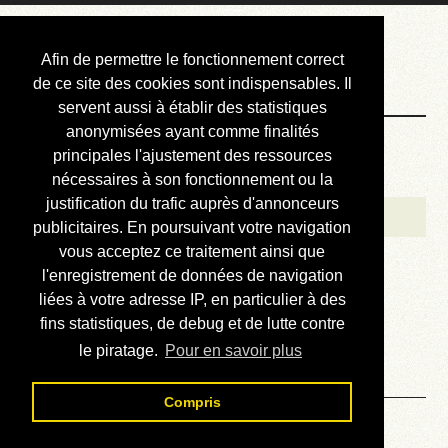
Courbis, « LE »
Afin de permettre le fonctionnement correct
Blog Officiel
de ce site des cookies sont indispensables. Il
servent aussi à établir des statistiques
anonymisées ayant comme finalités
Bienvenue
principales l'ajustement des ressources
Réalisations
nécessaires à son fonctionnement ou la
justification du trafic auprès d'annonceurs
Divers (et d’été)
publicitaires. En poursuivant votre navigation
vous acceptez ce traitement ainsi que
Annonces
l'enregistrement de données de navigation
Liens externes
liées à votre adresse IP, en particulier à des
fins statistiques, de debug et de lutte contre
Téléchargement
le piratage.
Pour en savoir plus
Contact
Compris
Office 365