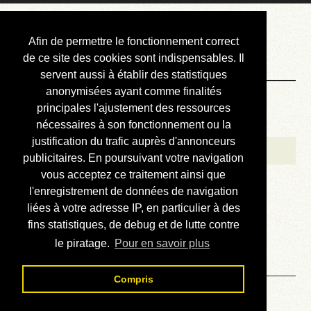
Courbis, « LE »
Afin de permettre le fonctionnement correct
Blog Officiel
de ce site des cookies sont indispensables. Il
servent aussi à établir des statistiques
anonymisées ayant comme finalités
Bienvenue
principales l'ajustement des ressources
Réalisations
nécessaires à son fonctionnement ou la
justification du trafic auprès d'annonceurs
Divers (et d’été)
publicitaires. En poursuivant votre navigation
vous acceptez ce traitement ainsi que
Annonces
l'enregistrement de données de navigation
Liens externes
liées à votre adresse IP, en particulier à des
fins statistiques, de debug et de lutte contre
Téléchargement
le piratage.
Pour en savoir plus
Contact
Compris
Autour de l’Iphone