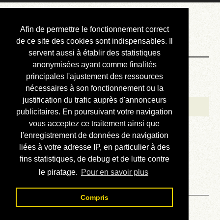
Courbis, « LE »
Afin de permettre le fonctionnement correct
Blog Officiel
de ce site des cookies sont indispensables. Il
servent aussi à établir des statistiques
anonymisées ayant comme finalités
Bienvenue
principales l'ajustement des ressources
Réalisations
nécessaires à son fonctionnement ou la
justification du trafic auprès d'annonceurs
Divers (et d’été)
publicitaires. En poursuivant votre navigation
vous acceptez ce traitement ainsi que
Annonces
l'enregistrement de données de navigation
Liens externes
liées à votre adresse IP, en particulier à des
fins statistiques, de debug et de lutte contre
Téléchargement
le piratage.
Pour en savoir plus
Contact
Compris
Autour de la Livebox