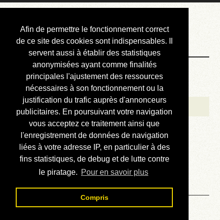
Courbis, « LE »
Afin de permettre le fonctionnement correct
Blog Officiel
de ce site des cookies sont indispensables. Il
servent aussi à établir des statistiques
anonymisées ayant comme finalités
Bienvenue
principales l'ajustement des ressources
Réalisations
nécessaires à son fonctionnement ou la
justification du trafic auprès d'annonceurs
Divers (et d’été)
publicitaires. En poursuivant votre navigation
vous acceptez ce traitement ainsi que
Annonces
l'enregistrement de données de navigation
Liens externes
liées à votre adresse IP, en particulier à des
fins statistiques, de debug et de lutte contre
Téléchargement
le piratage.
Pour en savoir plus
Contact
Compris
Divers