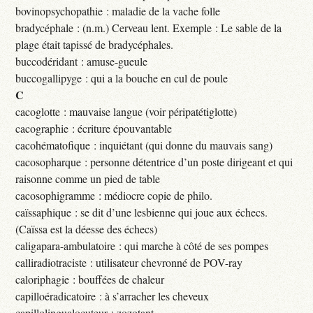
bovinopsychopathie : maladie de la vache folle
bradycéphale : (n.m.) Cerveau lent. Exemple : Le sable de la
plage était tapissé de bradycéphales.
buccodéridant : amuse-gueule
buccogallipyge : qui a la bouche en cul de poule
C
cacoglotte : mauvaise langue (voir péripatétiglotte)
cacographie : écriture épouvantable
cacohématofique : inquiétant (qui donne du mauvais sang)
cacosopharque : personne détentrice d’un poste dirigeant et qui
raisonne comme un pied de table
cacosophigramme : médiocre copie de philo.
caïssaphique : se dit d’une lesbienne qui joue aux échecs.
(Caïssa est la déesse des échecs)
caligapara-ambulatoire : qui marche à côté de ses pompes
calliradiotraciste : utilisateur chevronné de POV-ray
caloriphagie : bouffées de chaleur
capilloéradicatoire : à s’arracher les cheveux
capillolingualocuteur : zozotant