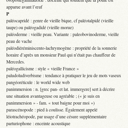
apparue avant l’œuf
P
paléocapridé : genre de vieille bique, cf paléotalpidé (vieille
taupe) ou paléogadidé (vieille morue)
paléoderme : vieille peau. Variante : paleobovinoderme, vieille
peau de vache
paléodiéréminiscento-lachrymogène : propriété de la sonnerie
horaire d’après un monsieur Paul qui n’était pas chauffeur de
Mercedes.
paléogallicisme : style « vieille France »
paludoludiverbisme : tendance à pratiquer le jeu de mots vaseux
pangéoréticule : le world wide web
panimmersion : n. [grec pan- et lat. immergere] sert à décrire
une situation avantageuse ou agréable ; (« je suis en
panimmersion » - fam. « tout baigne pour moi »)
parascénopode : pied à coulisse. Également appelé
léiotrachéopode, par usage d’une césure supplémentaire
parturiophone : enceinte acoustique