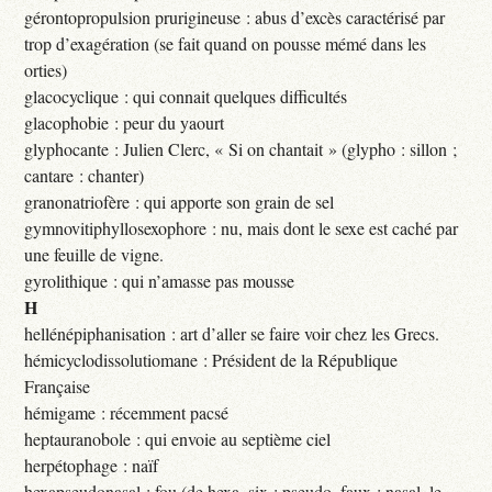
gérontopropulsion prurigineuse : abus d’excès caractérisé par
trop d’exagération (se fait quand on pousse mémé dans les
orties)
glacocyclique : qui connait quelques difficultés
glacophobie : peur du yaourt
glyphocante : Julien Clerc, « Si on chantait » (glypho : sillon ;
cantare : chanter)
granonatriofère : qui apporte son grain de sel
gymnovitiphyllosexophore : nu, mais dont le sexe est caché par
une feuille de vigne.
gyrolithique : qui n’amasse pas mousse
H
hellénépiphanisation : art d’aller se faire voir chez les Grecs.
hémicyclodissolutiomane : Président de la République
Française
hémigame : récemment pacsé
heptauranobole : qui envoie au septième ciel
herpétophage : naïf
hexapseudonasal : fou (de hexa, six ; pseudo, faux ; nasal, le