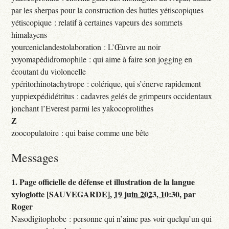
par les sherpas pour la construction des huttes yétiscopiques
yétiscopique : relatif à certaines vapeurs des sommets
himalayens
yourceniclandestolaboration : L’Œuvre au noir
yoyomapédidromophile : qui aime à faire son jogging en
écoutant du violoncelle
ypéritorhinotachytrope : colérique, qui s’énerve rapidement
yuppiexpédidétritus : cadavres gelés de grimpeurs occidentaux
jonchant l’Everest parmi les yakocoprolithes
Z
zoocopulatoire : qui baise comme une bête
Messages
1.
Page officielle de défense et illustration de la langue
xyloglotte [SAUVEGARDE],
19 juin 2023, 10:30
,
par
Roger
Nasodigitophobe : personne qui n’aime pas voir quelqu’un qui