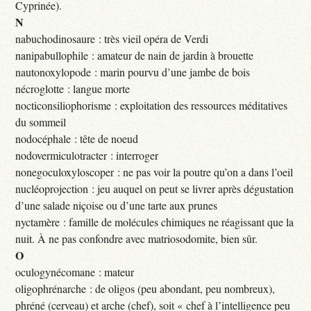
Cyprinée).
N
nabuchodinosaure : très vieil opéra de Verdi
nanipabullophile : amateur de nain de jardin à brouette
nautonoxylopode : marin pourvu d’une jambe de bois
nécroglotte : langue morte
nocticonsiliophorisme : exploitation des ressources méditatives
du sommeil
nodocéphale : tête de noeud
nodovermiculotracter : interroger
nonegoculoxyloscoper : ne pas voir la poutre qu’on a dans l’oeil
nucléoprojection : jeu auquel on peut se livrer après dégustation
d’une salade niçoise ou d’une tarte aux prunes
nyctamère : famille de molécules chimiques ne réagissant que la
nuit. À ne pas confondre avec matriosodomite, bien sûr.
O
oculogynécomane : mateur
oligophrénarche : de oligos (peu abondant, peu nombreux),
phréné (cerveau) et arche (chef), soit « chef à l’intelligence peu