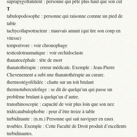
suprapygoflatulent : personne qui pète plus haut que son cul
T
tabulopodosophe : personne qui raisonne comme un pied de
table
tachycollapsotracteur : mauvais amant (qui tire son coup en
vitesse)
temporivore : voir chronophage
testiculotraumatique : voir orchidoclaste
thanatocéphale : tête de mort
thanatothérapie : erreur médicale. Exemple : Jean-Pierre
Chevenement a subi une thanatothérapie au curare.
thermostégofélidée : chatte sur un toit brulant
thermotuberculofuge : se dit de quelqu’un qui passe un
problème brulant à quelqu’un d’autre.
transrhinoscopie : capacité de voir plus loin que son nez
tridécatabulophobie : peur d’être treize à table
turbidinaute : (n.m.) Personne qui sait naviguer en eaux
troubles. Exemple : Cette Faculté de Droit produit d’excellents
turbidinautes.