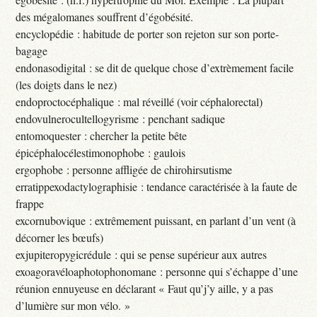
des mégalomanes souffrent d’égobésité.
encyclopédie : habitude de porter son rejeton sur son porte-
bagage
endonasodigital : se dit de quelque chose d’extrèmement facile
(les doigts dans le nez)
endoproctocéphalique : mal réveillé (voir céphalorectal)
endovulnerocultellogyrisme : penchant sadique
entomoquester : chercher la petite bête
épicéphalocélestimonophobe : gaulois
ergophobe : personne affligée de chirohirsutisme
erratippexodactylographisie : tendance caractérisée à la faute de
frappe
excornubovique : extrêmement puissant, en parlant d’un vent (à
décorner les bœufs)
exjupiteropygicrédule : qui se pense supérieur aux autres
exoagoravéloaphotophonomane : personne qui s’échappe d’une
réunion ennuyeuse en déclarant « Faut qu’j’y aille, y a pas
d’lumière sur mon vélo. »