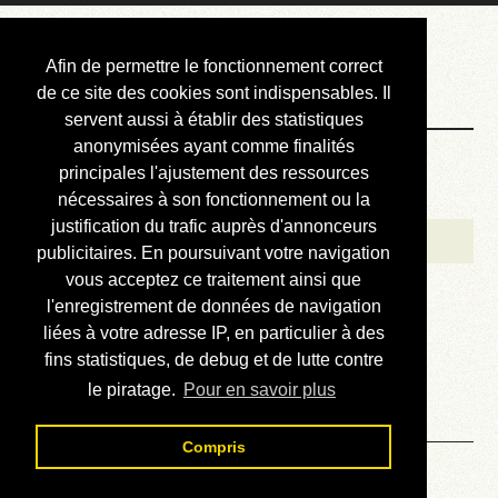
Courbis, « LE »
Afin de permettre le fonctionnement correct
Blog Officiel
de ce site des cookies sont indispensables. Il
servent aussi à établir des statistiques
anonymisées ayant comme finalités
Bienvenue
principales l'ajustement des ressources
Réalisations
nécessaires à son fonctionnement ou la
justification du trafic auprès d'annonceurs
Divers (et d’été)
publicitaires. En poursuivant votre navigation
vous acceptez ce traitement ainsi que
Annonces
l'enregistrement de données de navigation
Liens externes
liées à votre adresse IP, en particulier à des
fins statistiques, de debug et de lutte contre
Téléchargement
le piratage.
Pour en savoir plus
Contact
Compris
Page officielle de défense et