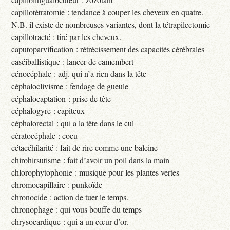
capillotétratomie : tendance à couper les cheveux en quatre.
N.B. il existe de nombreuses variantes, dont la tétrapilectomie
capillotracté : tiré par les cheveux.
caputoparvification : rétrécissement des capacités cérébrales
caséiballistique : lancer de camembert
cénocéphale : adj. qui n’a rien dans la tête
céphaloclivisme : fendage de gueule
céphalocaptation : prise de tête
céphalogyre : capiteux
céphalorectal : qui a la tête dans le cul
cératocéphale : cocu
cétacéhilarité : fait de rire comme une baleine
chirohirsutisme : fait d’avoir un poil dans la main
chlorophytophonie : musique pour les plantes vertes
chromocapillaire : punkoïde
chronocide : action de tuer le temps.
chronophage : qui vous bouffe du temps
chrysocardique : qui a un cœur d’or.