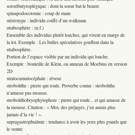
soroributyroplégique : dont la soeur bat le beurre
spinapodoectomie : coup de main
stéréotype : individu coiffé d’un walkman
strabosphère : (n.f.)
Ensemble des individus plutôt louches, qui vivent en marge de
la loi. Exemple : Les bulles spéculatives gonflent dans la
strabosphère.
Portion de l’espace visible par un individu qui louche.
Exemple : bouteille de Klein, ou anneau de Moebius en version
2D
stratocumulocéphale : rêveur
strobolithe : pierre qui roule. Proverbe connu : strobolithe
n’amasse pas mousse.
strobolithobryophytophore : pierre qui roule... et qui amasse de
la mousse. Citation : « Moi, des préjugés, j’en aurais plus
jamais d’la vie ! ».
supragastrophtalmie : tendance à avoir les yeux plus grands que
le ventre