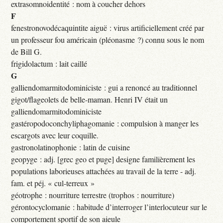
extrasomnoidentité : nom à coucher dehors
F
fenestronovodécaquintite aiguë : virus artificiellement créé par
un professeur fou américain (pléonasme ?) connu sous le nom
de Bill G.
frigidolactum : lait caillé
G
galliendomarmitodominiciste : gui a renoncé au traditionnel
gigot/flageolets de belle-maman. Henri IV était un
galliendomarmitodominiciste
gastéropodoconchyliphagomanie : compulsion à manger les
escargots avec leur coquille.
gastronolatinophonie : latin de cuisine
geopyge : adj. [grec geo et puge] designe familièrement les
populations laborieuses attachées au travail de la terre - adj.
fam. et péj. « cul-terreux »
géotrophe : nourriture terrestre (trophos : nourriture)
gérontocyclomanie : habitude d’interroger l’interlocuteur sur le
comportement sportif de son aieule