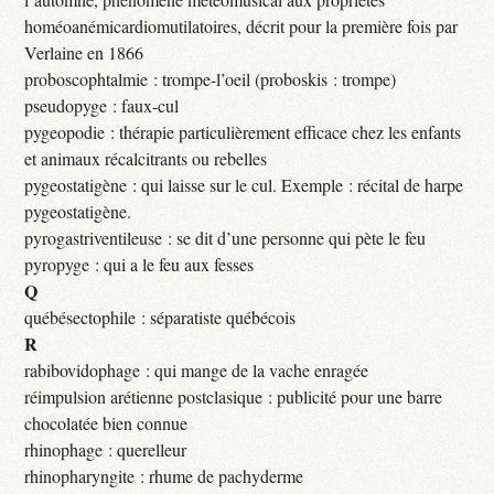
homéoanémicardiomutilatoires, décrit pour la première fois par
Verlaine en 1866
proboscophtalmie : trompe-l’oeil (proboskis : trompe)
pseudopyge : faux-cul
pygeopodie : thérapie particulièrement efficace chez les enfants
et animaux récalcitrants ou rebelles
pygeostatigène : qui laisse sur le cul. Exemple : récital de harpe
pygeostatigène.
pyrogastriventileuse : se dit d’une personne qui pète le feu
pyropyge : qui a le feu aux fesses
Q
québésectophile : séparatiste québécois
R
rabibovidophage : qui mange de la vache enragée
réimpulsion arétienne postclasique : publicité pour une barre
chocolatée bien connue
rhinophage : querelleur
rhinopharyngite : rhume de pachyderme