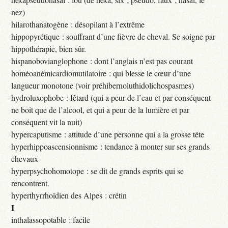
nez)
hilarothanatogène : désopilant à l’extrême
hippopyrétique : souffrant d’une fièvre de cheval. Se soigne par
hippothérapie, bien sûr.
hispanobovianglophone : dont l’anglais n’est pas courant
homéoanémicardiomutilatoire : qui blesse le cœur d’une
langueur monotone (voir préhibernoluthidolichospasmes)
hydroluxophobe : fêtard (qui a peur de l’eau et par conséquent
ne boit que de l’alcool, et qui a peur de la lumière et par
conséquent vit la nuit)
hypercaputisme : attitude d’une personne qui a la grosse tête
hyperhippoascensionnisme : tendance à monter sur ses grands
chevaux
hyperpsychohomotope : se dit de grands esprits qui se
rencontrent.
hyperthyrrhoïdien des Alpes : crétin
I
inthalassopotable : facile