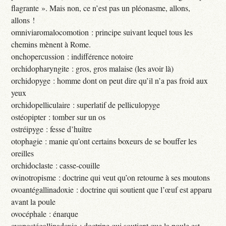
flagrante ». Mais non, ce n’est pas un pléonasme, allons,
allons !
omniviaromalocomotion : principe suivant lequel tous les
chemins mènent à Rome.
onchopercussion : indifférence notoire
orchidopharyngite : gros, gros malaise (les avoir là)
orchidopyge : homme dont on peut dire qu’il n’a pas froid aux
yeux
orchidopelliculaire : superlatif de pelliculopyge
ostéopipter : tomber sur un os
ostréipyge : fesse d’huître
otophagie : manie qu’ont certains boxeurs de se bouffer les
oreilles
orchidoclaste : casse-couille
ovinotropisme : doctrine qui veut qu’on retourne à ses moutons
ovoantégallinadoxie : doctrine qui soutient que l’œuf est apparu
avant la poule
ovocéphale : énarque
ovopostégallinadoxie : doctrine qui soutient que la poule est