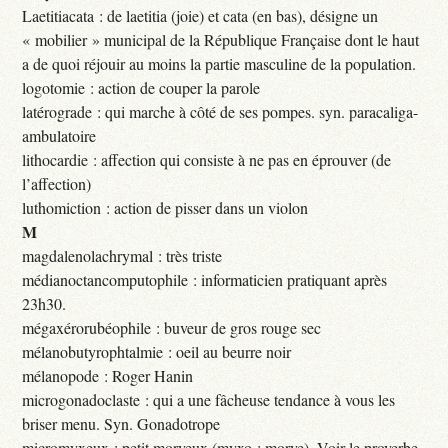
Laetitiacata : de laetitia (joie) et cata (en bas), désigne un
« mobilier » municipal de la République Française dont le haut
a de quoi réjouir au moins la partie masculine de la population.
logotomie : action de couper la parole
latérograde : qui marche à côté de ses pompes. syn. paracaliga-
ambulatoire
lithocardie : affection qui consiste à ne pas en éprouver (de
l’affection)
luthomiction : action de pisser dans un violon
M
magdalenolachrymal : très triste
médianoctancomputophile : informaticien pratiquant après
23h30.
mégaxérorubéophile : buveur de gros rouge sec
mélanobutyrophtalmie : oeil au beurre noir
mélanopode : Roger Hanin
microgonadoclaste : qui a une fâcheuse tendance à vous les
briser menu. Syn. Gonadotrope
micromyxeux : petit morveux (myxo : morve). Voir le proverbe