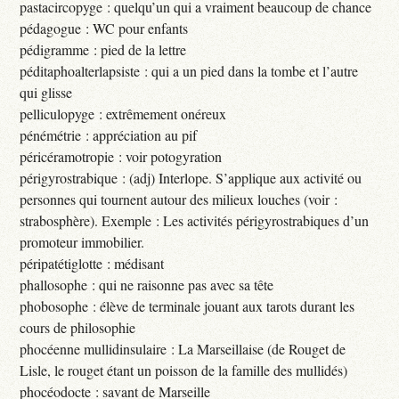
pastacircopyge : quelqu’un qui a vraiment beaucoup de chance
pédagogue : WC pour enfants
pédigramme : pied de la lettre
péditaphoalterlapsiste : qui a un pied dans la tombe et l’autre
qui glisse
pelliculopyge : extrêmement onéreux
pénémétrie : appréciation au pif
péricéramotropie : voir potogyration
périgyrostrabique : (adj) Interlope. S’applique aux activité ou
personnes qui tournent autour des milieux louches (voir :
strabosphère). Exemple : Les activités périgyrostrabiques d’un
promoteur immobilier.
péripatétiglotte : médisant
phallosophe : qui ne raisonne pas avec sa tête
phobosophe : élève de terminale jouant aux tarots durant les
cours de philosophie
phocéenne mullidinsulaire : La Marseillaise (de Rouget de
Lisle, le rouget étant un poisson de la famille des mullidés)
phocéodocte : savant de Marseille