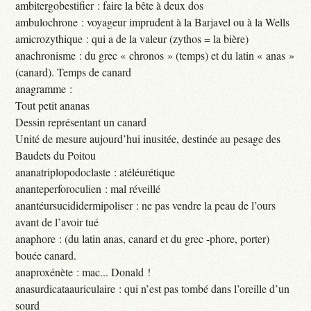
ambitergobestifier : faire la bête à deux dos
ambulochrone : voyageur imprudent à la Barjavel ou à la Wells
amicrozythique : qui a de la valeur (zythos = la bière)
anachronisme : du grec « chronos » (temps) et du latin « anas »
(canard). Temps de canard
anagramme :
Tout petit ananas
Dessin représentant un canard
Unité de mesure aujourd’hui inusitée, destinée au pesage des
Baudets du Poitou
ananatriplopodoclaste : atéléurétique
ananteperforoculien : mal réveillé
anantéursucididermipoliser : ne pas vendre la peau de l’ours
avant de l’avoir tué
anaphore : (du latin anas, canard et du grec -phore, porter)
bouée canard.
anaproxénète : mac... Donald !
anasurdicataauriculaire : qui n’est pas tombé dans l’oreille d’un
sourd