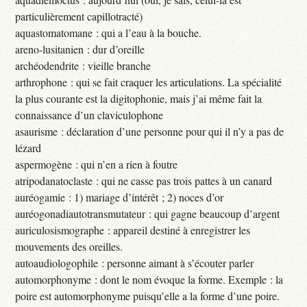
particulièrement capillotracté)
aquastomatomane : qui a l’eau à la bouche.
areno-lusitanien : dur d’oreille
archéodendrite : vieille branche
arthrophone : qui se fait craquer les articulations. La spécialité
la plus courante est la digitophonie, mais j’ai même fait la
connaissance d’un claviculophone
asaurisme : déclaration d’une personne pour qui il n’y a pas de
lézard
aspermogène : qui n’en a rien à foutre
atripodanatoclaste : qui ne casse pas trois pattes à un canard
auréogamie : 1) mariage d’intérêt ; 2) noces d’or
auréogonadiautotransmutateur : qui gagne beaucoup d’argent
auriculosismographe : appareil destiné à enregistrer les
mouvements des oreilles.
autoaudiologophile : personne aimant à s’écouter parler
automorphonyme : dont le nom évoque la forme. Exemple : la
poire est automorphonyme puisqu’elle a la forme d’une poire.