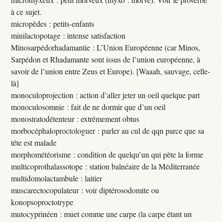
à ce sujet.
micropèdes : petits-enfants
minilactopotage : intense satisfaction
Minosarpédorhadamantie : L’Union Européenne (car Minos,
Sarpédon et Rhadamante sont issus de l’union européenne, à
savoir de l’union entre Zeus et Europe). [Waaah, sauvage, celle-
là]
monoculoprojection : action d’aller jeter un oeil quelque part
monoculosomnie : fait de ne dormir que d’un oeil
monostratodétenteur : extrêmement obtus
morbocéphaloproctologuer : parler au cul de qqn parce que sa
tête est malade
morphométéorisme : condition de quelqu’un qui pète la forme
multicoprothalassotope : station balnéaire de la Méditerranée
multidomolactambule : laitier
muscarectocopulateur : voir diptérosodomite ou
konopsoproctotrype
mutocyprinéen : muet comme une carpe (la carpe étant un