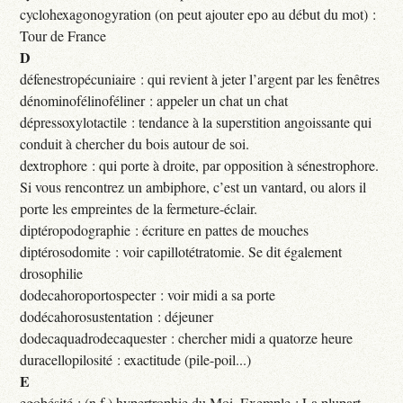
cyclohexagonogyration (on peut ajouter epo au début du mot) :
Tour de France
D
défenestropécuniaire : qui revient à jeter l’argent par les fenêtres
dénominofélinoféliner : appeler un chat un chat
dépressoxylotactile : tendance à la superstition angoissante qui
conduit à chercher du bois autour de soi.
dextrophore : qui porte à droite, par opposition à sénestrophore.
Si vous rencontrez un ambiphore, c’est un vantard, ou alors il
porte les empreintes de la fermeture-éclair.
diptéropodographie : écriture en pattes de mouches
diptérosodomite : voir capillotétratomie. Se dit également
drosophilie
dodecahoroportospecter : voir midi a sa porte
dodécahorosustentation : déjeuner
dodecaquadrodecaquester : chercher midi a quatorze heure
duracellopilosité : exactitude (pile-poil...)
E
egobésité : (n.f.) hypertrophie du Moi. Exemple : La plupart