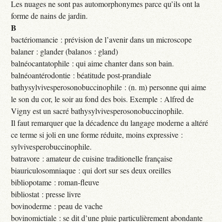
Les nuages ne sont pas automorphonymes parce qu’ils ont la
forme de nains de jardin.
B
bactériomancie : prévision de l’avenir dans un microscope
balaner : glander (balanos : gland)
balnéocantatophile : qui aime chanter dans son bain.
balnéoantérodontie : béatitude post-prandiale
bathysylvivesperosonobuccinophile : (n. m) personne qui aime
le son du cor, le soir au fond des bois. Exemple : Alfred de
Vigny est un sacré bathysylvivesperosonobuccinophile.
Il faut remarquer que la décadence du langage moderne a altéré
ce terme si joli en une forme réduite, moins expressive :
sylvivesperobuccinophile.
batravore : amateur de cuisine traditionelle française
biauriculosomniaque : qui dort sur ses deux oreilles
bibliopotame : roman-fleuve
bibliostat : presse livre
bovinoderme : peau de vache
bovinomictiale : se dit d’une pluie particulièrement abondante