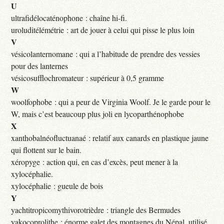
U
ultrafidélocaténophone : chaîne hi-fi.
uroluditélémétrie : art de jouer à celui qui pisse le plus loin
V
vésicolanternomane : qui a l’habitude de prendre des vessies
pour des lanternes
vésicosufflochromateur : supérieur à 0,5 gramme
W
woolfophobe : qui a peur de Virginia Woolf. Je le garde pour le
W, mais c’est beaucoup plus joli en lycoparthénophobe
X
xanthobalnéofluctuanaé : relatif aux canards en plastique jaune
qui flottent sur le bain.
xéropyge : action qui, en cas d’excès, peut mener à la
xylocéphalie.
xylocéphalie : gueule de bois
Y
yachtitropicomythivorotrièdre : triangle des Bermudes
yakocoprolithe : énorme galet des montagnes du Népal, utilisé