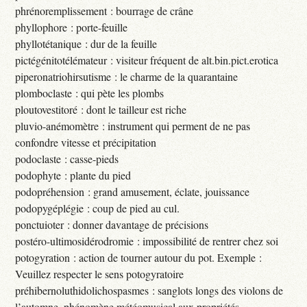
phrénoremplissement : bourrage de crâne
phyllophore : porte-feuille
phyllotétanique : dur de la feuille
pictégénitotélémateur : visiteur fréquent de alt.bin.pict.erotica
piperonatriohirsutisme : le charme de la quarantaine
plomboclaste : qui pète les plombs
ploutovestitoré : dont le tailleur est riche
pluvio-anémomètre : instrument qui perment de ne pas
confondre vitesse et précipitation
podoclaste : casse-pieds
podophyte : plante du pied
podopréhension : grand amusement, éclate, jouissance
podopygéplégie : coup de pied au cul.
ponctuioter : donner davantage de précisions
postéro-ultimosidérodromie : impossibilité de rentrer chez soi
potogyration : action de tourner autour du pot. Exemple :
Veuillez respecter le sens potogyratoire
préhibernoluthidolichospasmes : sanglots longs des violons de
l’automne, phénomène météomusical aux propriétés