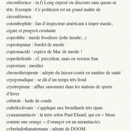
circonférence : (n.f) Long exposé ou discours sans queue ni
tête. Exemple : Ce politicien est un grand maître de
circonférence.
colombophile : fan d’inspecteur américain à imper mastic,
cigare et peugeot croulante
coprolithe : merde fossilisée (jolie insulte...)
coprolupanar : bordel de merde
copromacidé : espèce de Mac de merde !
coprohélioïde : cf. précédent, mais en version Sun
coprorium : merdier
chronothérapeute : adepte du laisser-courir en matière de santé
cryogonadique : se dit d’un temps très froid
cryotropisme : afflux saisonnier dans les stations de sports
d’hiver
cubitole : huile de coude
cultelloclivaire : s’applique aux brouillards très épais
cyanaurantiacée : la terre selon Paul Eluard, qui est « bleue
comme une orange » (l’oranger est un aurantiacée).
cyberludothanatomane : adepte de DOOM