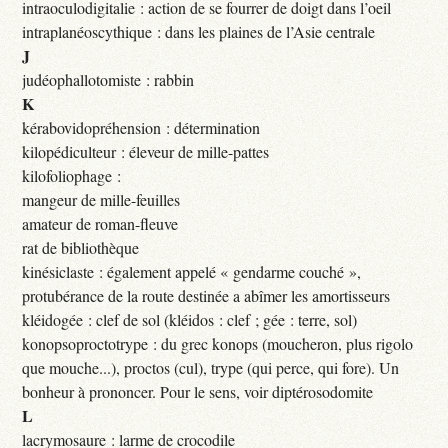
intraoculodigitalie : action de se fourrer de doigt dans l’oeil
intraplanéoscythique : dans les plaines de l’Asie centrale
J
judéophallotomiste : rabbin
K
kérabovidopréhension : détermination
kilopédiculteur : éleveur de mille-pattes
kilofoliophage :
mangeur de mille-feuilles
amateur de roman-fleuve
rat de bibliothèque
kinésiclaste : également appelé « gendarme couché »,
protubérance de la route destinée a abîmer les amortisseurs
kléidogée : clef de sol (kléidos : clef ; gée : terre, sol)
konopsoproctotrype : du grec konops (moucheron, plus rigolo
que mouche...), proctos (cul), trype (qui perce, qui fore). Un
bonheur à prononcer. Pour le sens, voir diptérosodomite
L
lacrymosaure : larme de crocodile