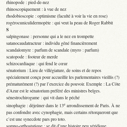
rhinopode : pied-de-nez
rhinoscopiquement : à vue de nez
rhodobioscopie : optimisme (faculté à voir la vie en rose)
rogérocuniculidermopète : qui veut la peau de Roger Rabbit
S
salpingonase : personne qui a le nez en trompette
satanocaudatracteur : individu gêné financièrement
scandalomyre : parfum de scandale (myro : parfum)
scatopode : footeur de merde
schizocardiaque : qui fend le cœur
sénatorium : Lieu de villégiature, de soins et de repos
spécialement conçu pour accueillir les parlementaires vieillis (?)
prématurément (?) par l’exercice du pouvoir. Exemple : La Côte
d’Azur est le sénatorium préféré des ministres belges.
sénestrochirogame : qui vit dans le péché
e
sinophagie : déjeûner dans le 13
arrondissement de Paris. À ne
pas confondre avec cynophagie, mais certains rétorqueront que
c’est une synecdote pars pro toto.
somno-orthostatique : se dit d’une histoire peu véridique