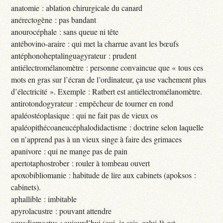
anatomie : ablation chirurgicale du canard
anérectogène : pas bandant
anourocéphale : sans queue ni tête
antébovino-araire : qui met la charrue avant les bœufs
antéphonoheptalinguagyrateur : prudent
antiélectromélanomètre : personne convaincue que « tous ces
mots en gras sur l’écran de l’ordinateur, ça use vachement plus
d’électricité ». Exemple : Ratbert est antiélectromélanomètre.
antirotondogyrateur : empêcheur de tourner en rond
apaléostéoplasique : qui ne fait pas de vieux os
apaléopithécoaneucéphalodidactisme : doctrine selon laquelle
on n’apprend pas à un vieux singe à faire des grimaces
apanivore : qui ne mange pas de pain
apertotaphostrober : rouler à tombeau ouvert
apoxobibliomanie : habitude de lire aux cabinets (apoksos :
cabinets).
aphallible : imbitable
apyrolacustre : pouvant attendre
aquadiemoctus : aujourd’hui (oui, je sais, celui-là est