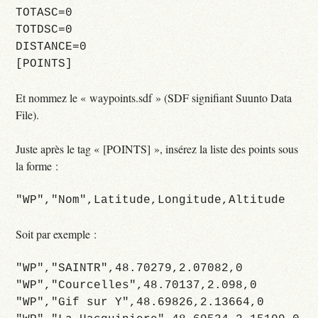
TOTASC=0
TOTDSC=0
DISTANCE=0
[POINTS]
Et nommez le « waypoints.sdf » (SDF signifiant Suunto Data
File).
Juste après le tag « [POINTS] », insérez la liste des points sous
la forme :
"WP","Nom",Latitude,Longitude,Altitude
Soit par exemple :
"WP","SAINTR",48.70279,2.07082,0
"WP","Courcelles",48.70137,2.098,0
"WP","Gif sur Y",48.69826,2.13664,0