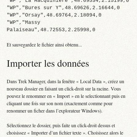
"WP","La Hacquiniere",48.69534,2.15199,0
"WP","Bures sur Y",48.69626,2.16644,0
"WP","Orsay",48.69764,2.18094,0
"WP","Massy
Palaiseau",48.72553,2.25998,0
Et sauvegardez le fichier ainsi obtenu...
Importer les données
Dans Trek Manager, dans la fenêtre « Local Data », créez un
nouveau dossier en faisant un click-droit sur la racine. Vous
pouvez le renommer en « Import » en le selectionnant puis en
cliquant une fois sur son nom (exactement comme pour
renommer un ficher dans l’explorateur Windows).
Sélectionnez le dossier, puis faite un click-droit dessus et
choisissez « Importer d’un fichier texte ». Choisissez alors le