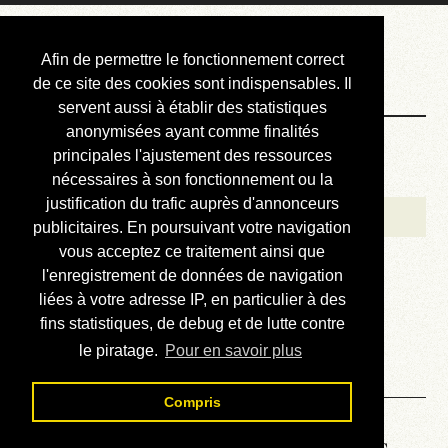
Courbis, « LE »
Afin de permettre le fonctionnement correct
Blog Officiel
de ce site des cookies sont indispensables. Il
servent aussi à établir des statistiques
anonymisées ayant comme finalités
Bienvenue
principales l'ajustement des ressources
Réalisations
nécessaires à son fonctionnement ou la
justification du trafic auprès d'annonceurs
Divers (et d’été)
publicitaires. En poursuivant votre navigation
vous acceptez ce traitement ainsi que
Annonces
l'enregistrement de données de navigation
Liens externes
liées à votre adresse IP, en particulier à des
fins statistiques, de debug et de lutte contre
Téléchargement
le piratage.
Pour en savoir plus
Contact
Compris
Importer des waypoints dans