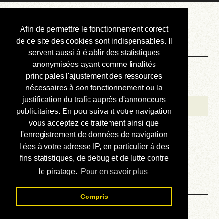
Courbis, « LE »
Afin de permettre le fonctionnement correct
Blog Officiel
de ce site des cookies sont indispensables. Il
servent aussi à établir des statistiques
anonymisées ayant comme finalités
Bienvenue
principales l'ajustement des ressources
Réalisations
nécessaires à son fonctionnement ou la
justification du trafic auprès d'annonceurs
Divers (et d’été)
publicitaires. En poursuivant votre navigation
vous acceptez ce traitement ainsi que
Annonces
l'enregistrement de données de navigation
Liens externes
liées à votre adresse IP, en particulier à des
fins statistiques, de debug et de lutte contre
Téléchargement
le piratage.
Pour en savoir plus
Contact
Compris
Localisation iPhone : votre