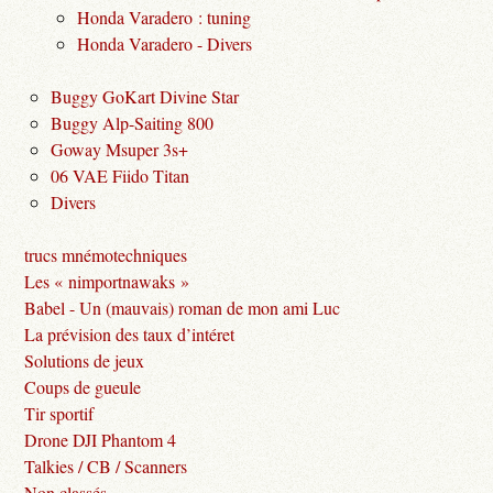
Honda Varadero : tuning
Honda Varadero - Divers
Buggy GoKart Divine Star
Buggy Alp-Saiting 800
Goway Msuper 3s+
06 VAE Fiido Titan
Divers
trucs mnémotechniques
Les « nimportnawaks »
Babel - Un (mauvais) roman de mon ami Luc
La prévision des taux d’intéret
Solutions de jeux
Coups de gueule
Tir sportif
Drone DJI Phantom 4
Talkies / CB / Scanners
Non classés