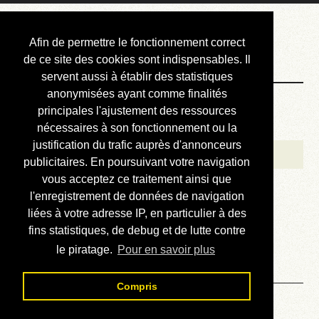
Courbis, « LE »
Afin de permettre le fonctionnement correct
Blog Officiel
de ce site des cookies sont indispensables. Il
servent aussi à établir des statistiques
anonymisées ayant comme finalités
Bienvenue
principales l'ajustement des ressources
Réalisations
nécessaires à son fonctionnement ou la
justification du trafic auprès d'annonceurs
Divers (et d’été)
publicitaires. En poursuivant votre navigation
vous acceptez ce traitement ainsi que
Annonces
l'enregistrement de données de navigation
Liens externes
liées à votre adresse IP, en particulier à des
fins statistiques, de debug et de lutte contre
Téléchargement
le piratage.
Pour en savoir plus
Contact
Compris
Varadero 125